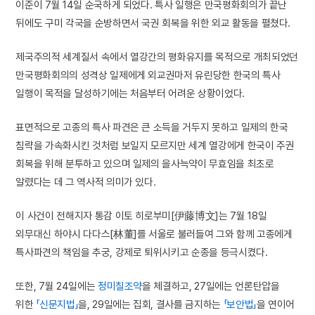
이준이 7월 14일 순국하게 되었다. 특사 일행은 만국평화회의가 끝난
뒤에도 구미 각국을 순방하면서 국권 회복을 위한 외교 활동을 펼쳤다.
제국주의적 세계질서 속에서 열강간의 평화유지를 목적으로 개최되었던
만국평화회의의 성격상 일제에게 외교권마저 유린당한 한국의 특사
일행이 목적을 달성하기에는 처음부터 어려운 상황이었다.
표면적으로 고종의 특사 파견은 큰 소득을 거두지 못하고 일제의 한국
침략을 가속화시킨 것처럼 보일지 모르지만 세계 열강에게 한국이 주권
회복을 위해 분투하고 있으며 일제의 을사늑약이 무효임을 최초로
알렸다는 데 그 역사적 의미가 있다.
이 사건이 전해지자 통감 이토 히로부미[伊藤博文]는 7월 18일
외무대신 하야시 다다스[林董]를 서울로 불러들여 그와 함께 고종에게
특사파견의 책임을 추궁, 강제로 퇴위시키고 순종을 등극시켰다.
또한, 7월 24일에는
정미칠조약
을 체결하고, 27일에는 언론탄압을
위한
「신문지법」
을, 29일에는 집회, 결사를 금지하는
「보안법」
을 연이어