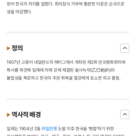
얻어 한국의 처지를 알렸다. 회의참석 거부에 통분한 이준은 순국으로
생을 마감했다.
정의
1907년 고종이 네덜란드의 헤이그에서 개최된 제2회 만국평화회의에
특사를 파견해 일제에 의해 강제 체결된 을사늑약(乙巳勒約)의
불법성을 폭로하고 한국의 주권 회복을 열강에게 호소한 외교 활동.
역사적 배경
일제는 1904년 2월
러일전쟁
도발 이후 한국을 ‘병합’하기 위한