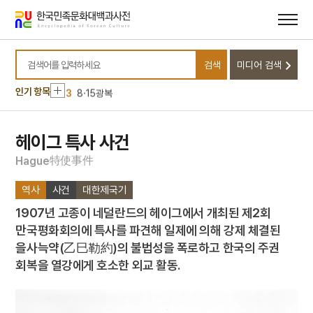
메뉴
본문
바로가기
바로가기
10
놋그릇
1
고양 송포 백송
검색
미디어 검색
2
세조
검색어를 입력하세요
3
8·15광복
인기 항목
4
불설대보부모은중경
5
5·16
헤이그 특사 사건
6
격음
特
使
事
件
H
a
g
u
e
7
곤도교
역사
사건
대한제국기
8
금동 미륵보살 반가 사유상
1907년 고종이 네덜란드의 헤이그에서 개최된 제2회
9
금성대군
만국평화회의에 특사를 파견해 일제에 의해 강제 체결된
10
놋그릇
을사늑약(乙巳勒約)의 불법성을 폭로하고 한국의 주권
1
고양 송포 백송
회복을 열강에게 호소한 외교 활동.
2
세조
3
8·15광복