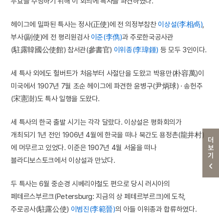
무효를 주장하기 위해 이 회의에 특사를 파견하였다.
헤이그에 밀파된 특사는 정사(正使)에 전 의정부참찬
이상설(李相卨)
,
부사(副使)에 전 평리원검사
이준(李儁)
과 주로한국공사관
(駐露韓國公使館) 참서관(參書官)
이위종(李瑋鍾)
등 모두 3인이다.
세 특사 외에도 헐버트가 처음부터 사절단을 도왔고 박용만(朴容萬)이
미국에서 1907년 7월 초순 헤이그에 파견한 윤병구(尹炳球) · 송헌주
(宋憲澍)도 특사 일행을 도왔다.
세 특사의 한국 출발 시기는 각각 달랐다. 이상설은 평화회의가
개최되기 1년 전인 1906년 4월에 한국을 떠나 북간도 용정촌(龍井村)
더보기
에 머무르고 있었다. 이준은 1907년 4월 서울을 떠나
블라디보스토크에서 이상설과 만났다.
두 특사는 6월 중순경 시베리아철도 편으로 당시 러시아의
페테르스부르크(Petersburg: 지금의 상 페테르부르크)에 도착,
주로공사(駐露公使)
이범진(李範晉)
의 아들 이위종과 합류하였다.