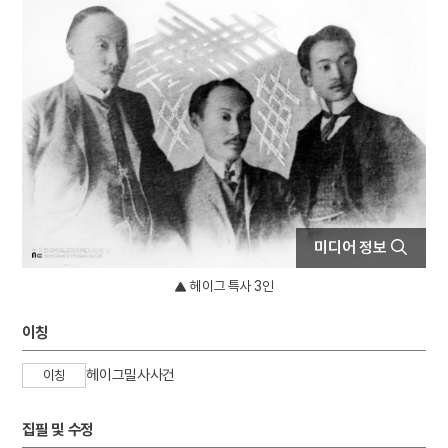
4
불설대보부모은중경
5
5·16
6
격음
7
곤도교
8
금동 미륵보살 반가 사유상
9
금성대군
10
놋그릇
미디어 정보
헤이그 특사 3인
이칭
헤이그밀사사건
이칭
집필 및 수정