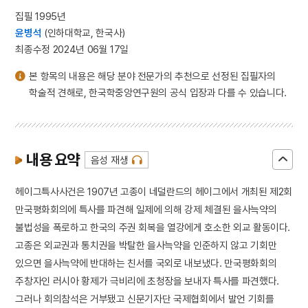
집필 1995년
윤병석
(인하대학교, 한국사)
최종수정 2024년 06월 17일
본 항목의 내용은 해당 분야 전문가의 추천으로 선정된 집필자의
학술적 견해로, 한국학중앙연구원의 공식 입장과 다를 수 있습니다.
내용 요약
음성 재생
헤이그특사사건은 1907년 고종이 네덜란드의 헤이그에서 개최된 제2회
만국평화회의에 특사를 파견해 일제에 의해 강제 체결된 을사늑약의
불법성을 폭로하고 한국의 주권 회복을 열강에게 호소한 외교 활동이다.
고종은 외교권과 통치권을 박탈한 을사늑약을 인준하지 않고 기회만
있으면 을사늑약에 반대하는 친서를 국외로 내보냈다. 만국평화회의
주창자인 러시아 황제가 극비리에 초청장을 보내자 특사를 파견했다.
그러나 회의참석은 거부됐고 신문기자단 국제협회에서 발언 기회를