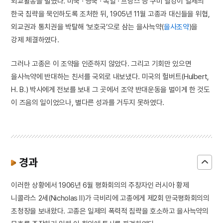
외교활동을 벌였다. 미국 · 영국 · 독일 · 프랑스 등 구미 열강이 일제의
한국 침략을 묵인하도록 조처한 뒤, 1905년 11월 고종과 대신들을 위협,
외교권과 통치권을 박탈해 ‘보호국’으로 삼는 을사늑약(
을사조약
)을
강제 체결하였다.
그러나 고종은 이 조약을 인준하지 않았다. 그리고 기회만 있으면
을사늑약에 반대하는 친서를 국외로 내보냈다. 미국의 헐버트(Hulbert,
H. B.) 박사에게 전보를 보내 그 곳에서 조약 반대운동을 벌이게 한 것도
이 즈음의 일이었으나, 별다른 성과를 거두지 못하였다.
경과
이러한 상황에서 1906년 6월 평화회의의 주창자인 러시아 황제
니콜라스 2세(Nicholas Ⅱ)가 극비리에 고종에게 제2회 만국평화회의의
초청장을 보내왔다. 고종은 일제의 폭력적 침략을 호소하고 을사늑약의