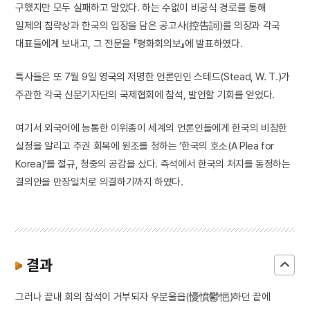
구했지만 모두 실패하고 말았다. 하는 수없이 비공식 경로를 통해
일제의 침략상과 한국의 입장을 담은 공고사(控告詞)를 의장과 각국
대표들에게 보내고, 그 전문을 『평화회의보』에 발표하였다.
특사들은 또 7월 9일 영국의 저명한 언론인인 스테드(Stead, W. T.)가
주관한 각국 신문기자단의 국제협회에 참석, 발언할 기회를 얻었다.
여기서 외국어에 능통한 이위종이 세계의 언론인들에게 한국의 비참한
실정을 알리고 주권 회복에 원조를 청하는 ‘한국의 호소(A Plea for
Korea)’를 절규, 청중의 공감을 샀다. 즉석에서 한국의 처지를 동정하는
결의안을 만장일치로 의결하기까지 하였다.
결과
그러나 끝내 회의 참석이 거부되자 우분울읍(懮憤鬱悒)하던 끝에