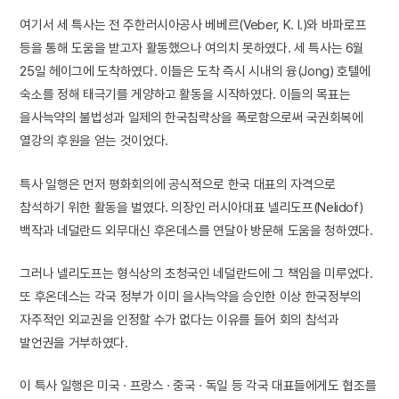
여기서 세 특사는 전 주한러시아공사 베베르(Veber, K. I.)와 바파로프
등을 통해 도움을 받고자 활동했으나 여의치 못하였다. 세 특사는 6월
25일 헤이그에 도착하였다. 이들은 도착 즉시 시내의 융(Jong) 호텔에
숙소를 정해 태극기를 게양하고 활동을 시작하였다. 이들의 목표는
을사늑약의 불법성과 일제의 한국침략상을 폭로함으로써 국권회복에
열강의 후원을 얻는 것이었다.
특사 일행은 먼저 평화회의에 공식적으로 한국 대표의 자격으로
참석하기 위한 활동을 벌였다. 의장인 러시아대표 넬리도프(Nelidof)
백작과 네덜란드 외무대신 후온데스를 연달아 방문해 도움을 청하였다.
그러나 넬리도프는 형식상의 초청국인 네덜란드에 그 책임을 미루었다.
또 후온데스는 각국 정부가 이미 을사늑약을 승인한 이상 한국정부의
자주적인 외교권을 인정할 수가 없다는 이유를 들어 회의 참석과
발언권을 거부하였다.
이 특사 일행은 미국 · 프랑스 · 중국 · 독일 등 각국 대표들에게도 협조를