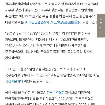
경제과학심의회의 상임위원으로 위촉되어 활동하다가 1969년 제24대
재무부 장관에 임명되었다. 재무부 장관 시절, 상업은행의 민영화를
추진하였으며, 1972년 기업 부담 경감을 위한 사채 동결 방안을 주요
더보기
내용으로 하는
8 · 3긴급금융조치(八三緊急金融措置)
가 시행되었다.
1974년 9월부터 1978년 12월까지 부총리 겸 경제기획원 장관을
지냈으며, 1979년에는 대통령 경제 담당 특별보좌관을 맡았다.
1969년부터 10여 년간 경제 관료로서 경제정책과 재무행정을
주도하였으며, 개발경제의 주역으로 중동 진출, 중화학공업 육성에
기여하였다.
1980년 초 한국개발연구원 객원연구원으로 지내다가 제14대
국무총리로 정부에 복귀하였다가 1982년 사임하였고, 1982년 1월 16일
국정자문회의
위원으로 위촉되었다.
공직 생활을 마감한 후 1983년
한국무역협회
회장으로 취임하여
한국종합무역센터 건립을 추진하였으며, 1991년에는 한국무역협회
산하단체인 산학협동재단 이사장직으로 자리를 옮겼다. 2007년 2월