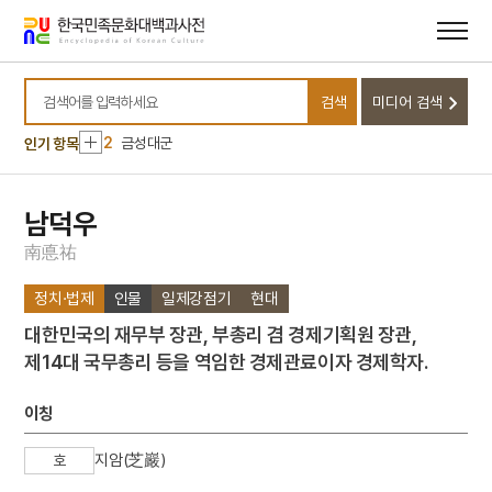
메뉴
본문
바로가기
바로가기
10
예안초등학교
검색
미디어 검색
1
운요호사건
검색어를 입력하세요
2
금성대군
인기 항목
3
여수·순천 10·19사건
4
통신사
남덕우
5
합덕지
南
悳
祐
6
박세교
정치·법제
인물
일제강점기
현대
7
세조
대한민국의 재무부 장관, 부총리 겸 경제기획원 장관,
8
세종
제14대 국무총리 등을 역임한 경제관료이자 경제학자.
9
쌍계사 차나무 시배지
10
예안초등학교
이칭
1
운요호사건
지암(芝巖)
호
2
금성대군