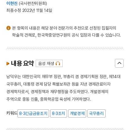
이현진
(국사편찬위원회)
최종수정 2022년 11월 14일
본 항목의 내용은 해당 분야 전문가의 추천으로 선정된 집필자의
학술적 견해로, 한국학중앙연구원의 공식 입장과 다를 수 있습니다.
내용 요약
음성 재생
남덕우는 대한민국의 재무부 장관, 부총리 겸 경제기획원 장관, 제14대
국무총리, 대통령 경제 담당 특별보좌관 등을 지낸 경제관료이자
경제학자로서, 경제정책과 재무행정을 주도하였다. 개발경제의
주역으로 중동 진출, 중화학공업 육성에 기여하였다.
키워드
8·3긴급금융조치
8·3조치
개발경제
국무총리