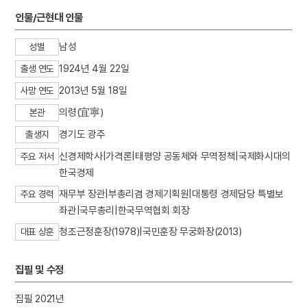
3
여수·순천 10·19사건
인물/근현대 인물
4
통신사
남성
성별
5
합덕지
1924년 4월 22일
출생 연도
6
박세교
2013년 5월 18일
7
세조
사망 연도
8
세종
의령(宜寧)
본관
9
쌍계사 차나무 시배지
경기도 광주
출생지
10
예안초등학교
신경제학사|가격론|태평양 공동체와 무역정책|국제화시대의
주요 저서
한국경제
재무부 장관|부총리겸 경제기획원|대통령 경제담당 특별보
주요 경력
좌관|국무총리|한국무역협회 회장
청조근정훈장(1978)|국민훈장 무궁화장(2013)
대표 상훈
집필 및 수정
집필 2021년