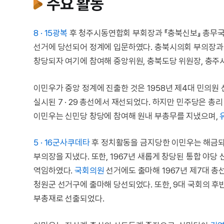
주요 활동
8 · 15광복
후 청주시동연합회 부회장과 『충북신보』 총무국
선거에 당선되어 정계에 입문하였다. 충북시의회 부의장
창당되자 여기에 참여해 중앙위원, 충북도당 위원장, 충주
이민우가 중앙 정계에 진출한 것은 1958년 제4대 민의원 
실시된 7 · 29 총선에서 재선되었다. 하지만 민주당은 총리
이민우는 신민당 창당에 참여해 원내 부총무를 지냈으며,
5 · 16군사쿠데타
후 정치활동을 금지당한 이민우는 해금되
부의장을 지냈다. 또한, 1967년 새롭게 창당된 통합 야
역임하였다.
국회의원
선거에도 출마해 1967년 제7대 총
청원군 선거구에 출마해 당선되었다. 또한, 9대 국회의 후
부총재로 선출되었다.