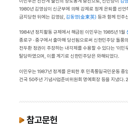
이민우는 진산계 출신의 상도동계 중진으로, 신민당이
김
1980년 김영삼이 신군부에 의해 강제로 정계 은퇴를 선언
금지당한 뒤에는 김영삼,
김동영(金東英)
등과 함께 민주
1984년 정치활동 규제에서 해금된 이민우는 1985년 1월
종로구 · 중구에서 출마해 당선됨으로써 신한민주당 돌풍의 주
전두환 정권이 주장하는 내각제를 수용할 수 있다는 '이민우
탈당하였으며, 이를 계기로 신한민주당은 와해되었다.
이민우는 1987년 정계를 은퇴한 후 민족통일국민운동 중
건국 50주년 기념사업준비위원회 명예회장 등을 지냈다. 20
참고문헌