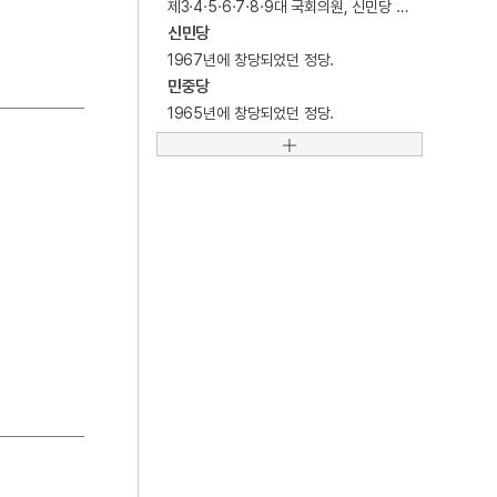
제3·4·5·6·7·8·9대 국회의원, 신민당 총재 등을 역임한 정치인.
4
25의용단
신민당
5
격음
1967년에 창당되었던 정당.
6
단종실록
민중당
1965년에 창당되었던 정당.
7
여수·순천 10·19사건
8
가갸날
9
균전론
10
마령