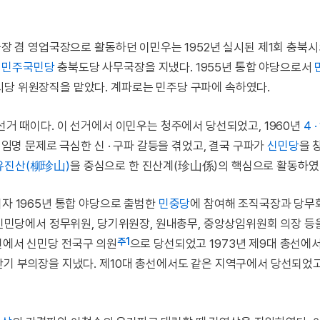
장 겸 영업국장으로 활동하던 이민우는 1952년 실시된 제1회 충북
과
민주국민당
충북도당 사무국장을 지냈다. 1955년 통합 야당으로서
시당 위원장직을 맡았다. 계파로는 민주당 구파에 속하였다.
선거 때이다. 이 선거에서 이민우는 청주에서 당선되었고, 1960년
4 
 임명 문제로 극심한 신 · 구파 갈등을 겪었고, 결국 구파가
신민당
을 
유진산(柳珍山)
을 중심으로 한 진산계(珍山係)의 핵심으로 활동하였
자 1965년 통합 야당으로 출범한
민중당
에 참여해 조직국장과 당무
당 신민당에서 정무위원, 당기위원장, 원내총무, 중앙상임위원회 의장 등
주1
선에서 신민당 전국구 의원
으로 당선되었고 1973년 제9대 총선에서
반기 부의장을 지냈다. 제10대 총선에서도 같은 지역구에서 당선되었고