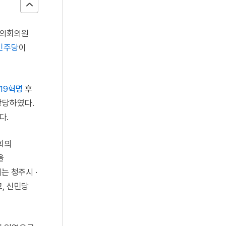
시의회의원
민주당
이
· 19혁명
후
창당하였다.
다.
회의
을
는 청주시 ·
, 신민당