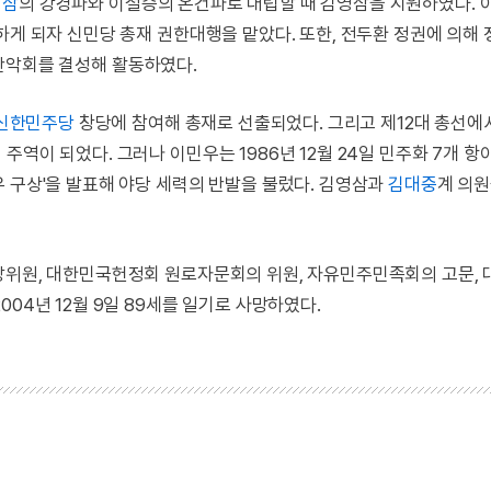
영삼
의 강경파와 이철승의 온건파로 대립할 때 김영삼을 지원하였다. 
하게 되자 신민당 총재 권한대행을 맡았다. 또한, 전두환 정권에 의해
산악회를 결성해 활동하였다.
신한민주당
창당에 참여해 총재로 선출되었다. 그리고 제12대 총선에
역이 되었다. 그러나 이민우는 1986년 12월 24일 민주화 7개 항
 구상'을 발표해 야당 세력의 반발을 불렀다. 김영삼과
김대중
계 의
앙위원, 대한민국헌정회 원로자문회의 위원, 자유민주민족회의 고문,
04년 12월 9일 89세를 일기로 사망하였다.