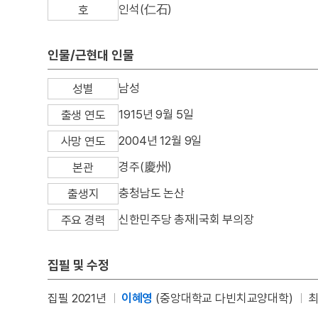
인석(仁石)
호
인물/근현대 인물
남성
성별
1915년 9월 5일
출생 연도
2004년 12월 9일
사망 연도
경주(慶州)
본관
충청남도 논산
출생지
신한민주당 총재|국회 부의장
주요 경력
집필 및 수정
집필 2021년
이혜영
(중앙대학교 다빈치교양대학)
최