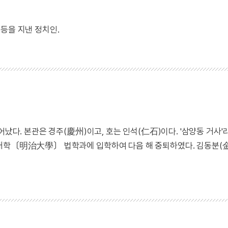
등을 지낸 정치인.
어났다. 본관은 경주(慶州)이고, 호는 인석(仁石)이다. '삼양동 거사'
지대학〔明治大學〕 법학과에 입학하여 다음 해 중퇴하였다. 김동분(