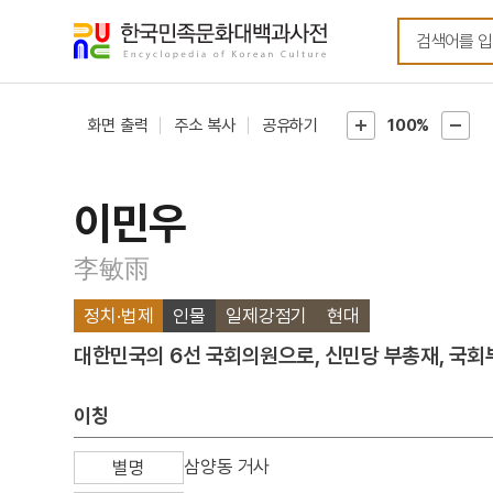
메뉴
본문
바로가기
바로가기
화면 출력
주소 복사
공유하기
100%
이민우
李敏雨
정치·법제
인물
일제강점기
현대
대한민국의 6선 국회의원으로, 신민당 부총재, 국회
이칭
삼양동 거사
별명