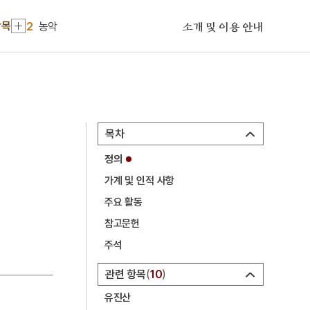
1
금성대군
2
농악
항목
소개 및 이용 안내
3
판소리
4
25의용단
5
격음
6
단종실록
목차
7
여수·순천 10·19사건
정의
8
가갸날
가계 및 인적 사항
9
균전론
주요 활동
10
마령
참고문헌
1
금성대군
주석
2
농악
관련 항목
10
3
판소리
유진산