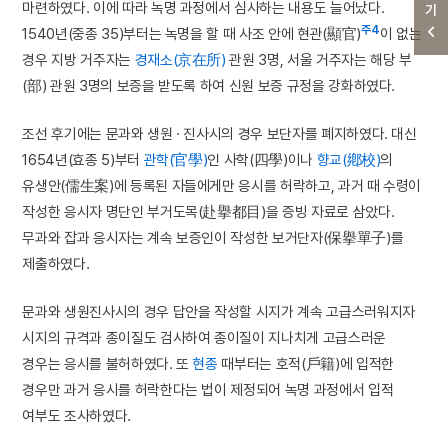
마련하였다. 이에 따라 녹명 과정에서 심사하는 내용도 늘어났다.
주4
1540년(중종 35)부터는 녹명을 할 때 사조 안에 현관(顯官)
이 없는
경우 지방 거주자는
경재소(京在所)
관원 3명, 서울 거주자는 해당 부
(部) 관원 3명의 보증을 받도록 하여 신원 보증 규정을 강화하였다.
조선 후기에는 문과와 생원 · 진사시의 경우 보단자를 폐지하였다. 대신
1654년(효종 5)부터
관학(官學)
인 사학(四學)이나
향교(鄕校)
의
유생안(儒生案)에 등록된 자들에게만 응시를 허락하고, 과거 때 수령이
작성한 응시자 명단인 부거도목(赴擧都目)을 증빙 자료로 삼았다.
무과와 잡과 응시자는 계속 보증인이 작성한 보거단자(保擧單子)를
제출하였다.
문과와 생원진사시의 경우 답안을 작성할 시지가 계속 고급스러워지자
시지의 규격과 종이질도 검사하여 종이질이 지나치게 고급스러운
경우는 응시를 불허하였다. 또
현종
때부터는 호적(戶籍)에 입적한
경우만 과거 응시를 허락한다는 법이 제정되어 녹명 과정에서 입적
여부도 조사하였다.