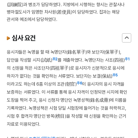
(訓鍊院)
과
병조
가 담당하였다. 지방에서 시행하는
향시
는
관찰사
나
병마절도사
가 임명한
차사원(差使員)
이 담당하였다.
잡과
는 해당
관서와
예조
에서 담당하였다.
심사 요건
응시자들은 녹명을 할 때 녹명단자(錄名單子)와 보단자(保單子),
주2
주1
답안을 작성할 시지(試紙)
를 제출하였다. 녹명단자는 사조(四祖)
의 신원을 적은 사조단자(四祖單子)로 응시자가 신분적으로 응시에
주5
하자가 없다는 것을 확인하는 서류였다. 보단자는 보결(保結)
주6
이라고도 하는데 6품 이상의 조관(朝官)
이 응시자의 응시 자격을
보증하는 서류였다. 이 서류를 통해 응시 자격이 인정되면 시지에 확인
도장을 찍어 주고, 응시 신청자 명단인 녹명성책(錄名成冊)에 이름을
기록하였다. 녹명성책은 시험 당일 시험장에 들어가는 것을 허락하고,
시험 후 합격자 명단인 방목(榜目)을 작성할 때 신원을 확인하는 근거
자료로 이용되었다.