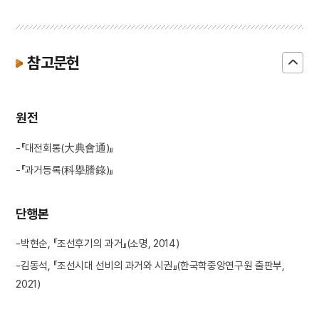
참고문헌
원전
-『대전회통(大典會通)』
-『과거등록(科擧謄錄)』
단행본
-박현순, 『조선후기의 과거』(소명, 2014)
-김동석, 『조선시대 선비의 과거와 시권』(한국학중앙연구원 출판부,
2021)