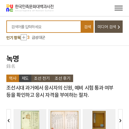
메뉴
본문
바로가기
바로가기
10
김개남
1
김희
검색
미디어 검색
2
궁옹
검색어를 입력하세요
3
금성대군
인기 항목
4
한글
5
감합
녹명
6
곽상훈
錄
名
7
교린수지
역사
제도
조선 전기
조선 후기
8
국가보위비상대책위원회
조선시대 과거에서 응시자의 신원, 예비 시험 통과 여부
9
금강경
등을 확인하고 응시 자격을 부여하는 절차.
10
김개남
1
김희
2
궁옹
3
금성대군