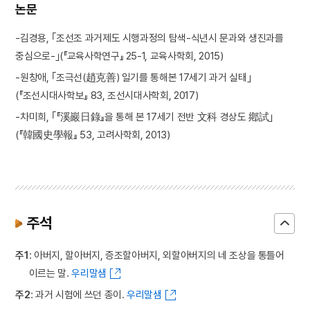
논문
-김경용, ｢조선조 과거제도 시행과정의 탐색-식년시 문과와 생진과를
중심으로-｣(『교육사학연구』 25-1, 교육사학회, 2015)
-원창애, ｢조극선(趙克善) 일기를 통해본 17세기 과거 실태｣
(『조선시대사학보』 83, 조선시대사학회, 2017)
-차미희, ｢『溪巖日錄』을 통해 본 17세기 전반 文科 경상도 鄕試｣
(『韓國史學報』 53, 고려사학회, 2013)
주석
주1
: 아버지, 할아버지, 증조할아버지, 외할아버지의 네 조상을 통틀어
이르는 말.
우리말샘
주2
: 과거 시험에 쓰던 종이.
우리말샘