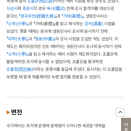
녹명에 앞서
조흘강(照訖講)
이라는 예비 시험을 보는 경우도 있었다.
식년시
와
증광시
의 경우
복시(覆試)
전에 초시 합격자를 대상으로
문과는
『경국대전(經國大典)』
과
『가례(家禮)』
, 생원진사시는
『소학(小學)』
과 『가례(家禮)』를 읽고 해석하는
강서(講書)
시험을
보았다. 명종 때에는 문과와 생원진사시 초시에 응시하기 전에
『대학(大學)』
과 『
중용(中庸)』
의 강서 시험을 도입한 적도 있었다. 이
제도는 폐지되었지만 인조 때부터는 생원진사시 초시에 응시하기 전에
『소학(小學)』
을 읽고 해석하는 예비 시험이 제도화되었다. 조흘강에
불합격하면 과거에 응시할 수 없었으며, 조흘강을 통과하면
조흘첩(照訖帖)
이라는 증명서를 발급해 주었다. 응시자는 이 조흘첩을
녹명할 때 함께 제출해야만 녹명 절차를 완료할 수 있었다.
변천
더보기
국가에서는 과거제 운영에 문제점이 드러나면 새로운 대책을