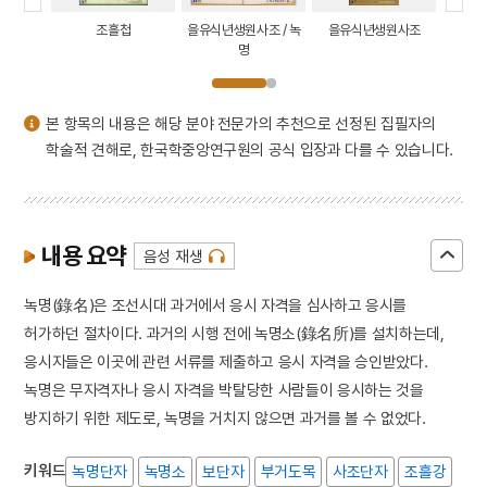
4
한글
조 / 녹
조흘첩
을유식년생원사조 / 녹
을유식년생원사조
을유식년
5
감합
명
6
곽상훈
7
교린수지
본 항목의 내용은 해당 분야 전문가의 추천으로 선정된 집필자의
8
국가보위비상대책위원회
학술적 견해로, 한국학중앙연구원의 공식 입장과 다를 수 있습니다.
9
금강경
10
김개남
내용 요약
음성 재생
녹명(錄名)은 조선시대 과거에서 응시 자격을 심사하고 응시를
허가하던 절차이다. 과거의 시행 전에 녹명소(錄名所)를 설치하는데,
응시자들은 이곳에 관련 서류를 제출하고 응시 자격을 승인받았다.
녹명은 무자격자나 응시 자격을 박탈당한 사람들이 응시하는 것을
방지하기 위한 제도로, 녹명을 거치지 않으면 과거를 볼 수 없었다.
키워드
녹명단자
녹명소
보단자
부거도목
사조단자
조흘강