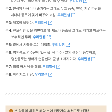
할머니 또는 미녀 따위를 예로 들 수 있다.
우리말샘
주2
: 원작의 내용이나 줄거리는 그대로 두고 풍속, 인명, 지명 따위를
시대나 풍토에 맞게 바꾸어 고침.
우리말샘
주3
: 제목이 바뀌다.
우리말샘
주4
: 진보적인 것을 외면하고 옛 제도나 풍습을 그대로 지키고 따르려는
보수적인 무리.
우리말샘
주5
: 곁에서 시중을 드는 계집종.
우리말샘
주6
: 평안북도 의주군에 있는 읍. 옥수수ㆍ쌀의 생산이 풍부하고,
명산물로는 뱅어가 손꼽힌다. 군청 소재지이다.
우리말샘
주7
: 꾀를 써서 남을 해침.
우리말샘
주8
: 헤어지고 만남.
우리말샘
본 항목의 내용은 해당 분야 전문가의 추천으로 선정된