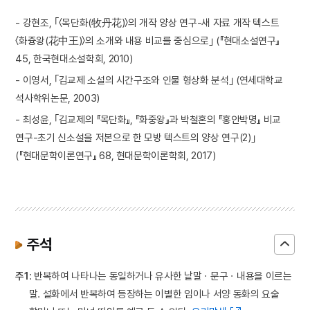
- 강현조, ｢〈목단화(牧丹花)〉의 개작 양상 연구-새 자료 개작 텍스트
〈화즁왕(花中王)〉의 소개와 내용 비교를 중심으로｣ (『현대소설연구』
45, 한국현대소설학회, 2010)
- 이영서, ｢김교제 소설의 시간구조와 인물 형상화 분석｣ (연세대학교
석사학위논문, 2003)
- 최성윤, ｢김교제의 『목단화』, 『화중왕』과 박철혼의 『홍안박명』 비교
연구-초기 신소설을 저본으로 한 모방 텍스트의 양상 연구(2)｣
(『현대문학이론연구』 68, 현대문학이론학회, 2017)
주석
주1
: 반복하여 나타나는 동일하거나 유사한 낱말ㆍ문구ㆍ내용을 이르는
말. 설화에서 반복하여 등장하는 이별한 임이나 서양 동화의 요술