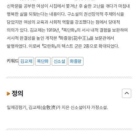
신학문을 공부한 여성이 시집에서 쫓겨난 후 숱한 고난을 겪다가 마침내
행복한 삶을 되찾는다는 내용이다. 구소설의 권선징악적 주제의식을
담았지만 여성의 교육과 사회적 역할을 강조했다는 점에서 당대적
의의가 있다. 김교제는 1919년, 『목단화』의 서사 내적 결함을 보완하여
서사적 완결성을 높인 개작본 『화즁왕(花中王)』을 보문관에서
발행하였다. 이로써 『모란화』의 텍스트 군은 2종으로 확대되었다.
키워드
김교제
목단화
신소설
화즁왕
정의
일제강점기, 김교제(金敎濟)가 지은 신소설이자 가정소설.