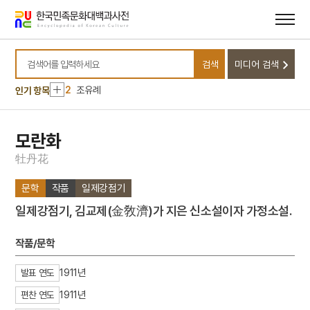
메뉴
본문
바로가기
바로가기
10
금호아시아나그룹
검색
미디어 검색
1
이달
검색어를 입력하세요
2
조유례
인기 항목
3
김자점
4
간재집
모란화
5
감신총
牡
丹
花
6
측우기
문학
작품
일제강점기
7
검은간토기
일제강점기, 김교제(金敎濟)가 지은 신소설이자 가정소설.
8
공덕보
9
광해군
작품/문학
10
금호아시아나그룹
1911년
발표 연도
1
이달
1911년
편찬 연도
2
조유례