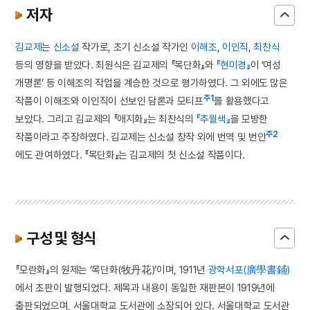
저자
김교제
는
신소설
작가로, 초기 신소설 작가인
이해조
,
이인직
,
최찬식
등의 영향을 받았다. 최원식은 김교제의 『목단화』와
『현미경』
이 ‘여성
개명론’ 등 이해조의 작업을 계승한 것으로 평가하였다. 그 외에도 많은
주1
작품이 이해조와 이인직이 선보인 담론과 모티프
를 활용했다고
보았다. 그리고 김교제의 『애지화』는 최찬식의
『추월색』
을 모방한
주2
작품이라고 주장하였다. 김교제는 신소설 창작 외에 번역 및 번안
에도 관여하였다. 『목단화』는 김교제의 첫 신소설 작품이다.
구성 및 형식
『모란화』의 원제는 ‘목단화(牧丹花)’이며, 1911년
광학서포(廣學書鋪)
에서 초판이 발행되었다. 제목과 내용이 동일한 재판본이 1919년에
출판되었으며, 서울대학교 도서관에 소장되어 있다. 서울대학교 도서관