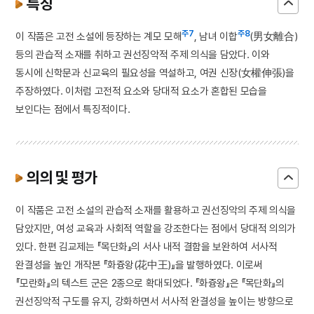
특징
주7
주8
이 작품은 고전 소설에 등장하는 계모 모해
, 남녀 이합
(男女離合)
등의 관습적 소재를 취하고 권선징악적 주제 의식을 담았다. 이와
동시에 신학문과 신교육의 필요성을 역설하고, 여권 신장(女權伸張)을
주장하였다. 이처럼 고전적 요소와 당대적 요소가 혼합된 모습을
보인다는 점에서 특징적이다.
의의 및 평가
이 작품은 고전 소설의 관습적 소재를 활용하고 권선징악의 주제 의식을
담았지만, 여성 교육과 사회적 역할을 강조한다는 점에서 당대적 의의가
있다. 한편 김교제는 『목단화』의 서사 내적 결함을 보완하여 서사적
완결성을 높인 개작본 『화즁왕(花中王)』을 발행하였다. 이로써
『모란화』의 텍스트 군은 2종으로 확대되었다. 『화즁왕』은 『목단화』의
권선징악적 구도를 유지, 강화하면서 서사적 완결성을 높이는 방향으로