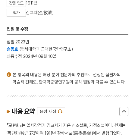
1911년
간행 연도
3
김자점
김교제(金敎濟)
4
간재집
작가
5
감신총
집필 및 수정
6
측우기
7
검은간토기
집필 2023년
8
공덕보
손동호
(연세대학교 근대한국학연구소)
최종수정 2024년 09월 10일
9
광해군
10
금호아시아나그룹
본 항목의 내용은 해당 분야 전문가의 추천으로 선정된 집필자의
학술적 견해로, 한국학중앙연구원의 공식 입장과 다를 수 있습니다.
내용 요약
음성 재생
『모란화』는 일제강점기 김교제가 지은 신소설로, 가정소설이다. 원제는
‘목단화(牧丹花)’이며 1911년 광학서포(廣學書鋪)에서 발행되었다.