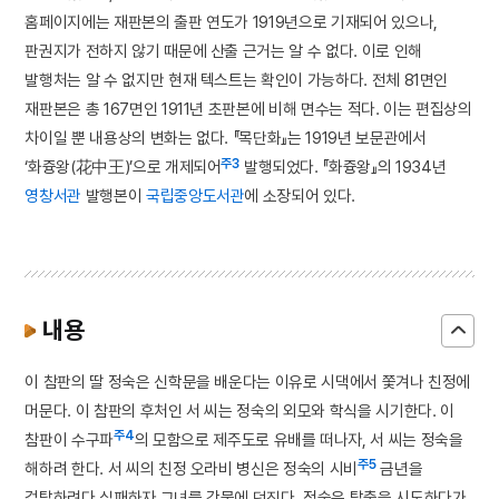
홈페이지에는 재판본의 출판 연도가 1919년으로 기재되어 있으나,
판권지가 전하지 않기 때문에 산출 근거는 알 수 없다. 이로 인해
발행처는 알 수 없지만 현재 텍스트는 확인이 가능하다. 전체 81면인
재판본은 총 167면인 1911년 초판본에 비해 면수는 적다. 이는 편집상의
차이일 뿐 내용상의 변화는 없다. 『목단화』는 1919년 보문관에서
주3
‘화즁왕(花中王)’으로 개제되어
발행되었다. 『화즁왕』의 1934년
영창서관
발행본이
국립중앙도서관
에 소장되어 있다.
내용
이 참판의 딸 정숙은 신학문을 배운다는 이유로 시댁에서 쫓겨나 친정에
머문다. 이 참판의 후처인 서 씨는 정숙의 외모와 학식을 시기한다. 이
주4
참판이 수구파
의 모함으로 제주도로 유배를 떠나자, 서 씨는 정숙을
주5
해하려 한다. 서 씨의 친정 오라비 병신은 정숙의 시비
금년을
겁탈하려다 실패하자 그녀를 강물에 던진다. 정숙은 탈출을 시도하다가