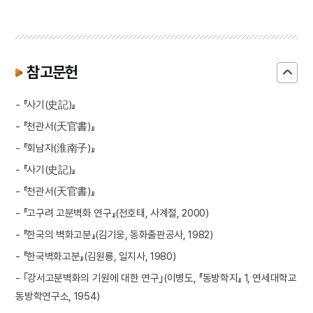
참고문헌
- 『사기(史記)』
- 『천관서(天官書)』
- 『회남자(淮南子)』
- 『사기(史記)』
- 『천관서(天官書)』
- 『고구려 고분벽화 연구』(전호태, 사계절, 2000)
- 『한국의 벽화고분』(김기웅, 동화출판공사, 1982)
- 『한국벽화고분』(김원룡, 일지사, 1980)
- ｢강서고분벽화의 기원에 대한 연구｣(이병도, 『동방학지』 1, 연세대학교
동방학연구소, 1954)