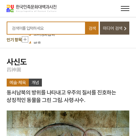
10
고산서원
메뉴
본문
바로가기
바로가기
1
정운유
2
북조선임시인민위원회
검색
미디어 검색
3
고려영화협회
검색어를 입력하세요
인기 항목
4
박훈
5
석왕사 호지문
6
신위
사신도
7
완당전집
四
神
圖
8
주석
예술·체육
개념
9
경주 첨성대
동서남북의 방위를 나타내고 우주의 질서를 진호하는
10
고산서원
상징적인 동물을 그린 그림. 사령·사수.
1
정운유
2
북조선임시인민위원회
3
고려영화협회
4
박훈