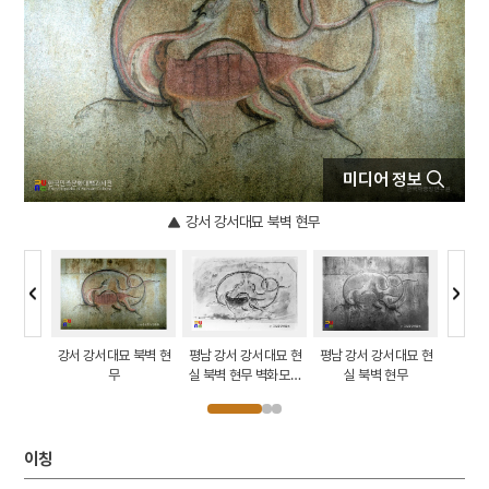
5
석왕사 호지문
6
신위
7
완당전집
8
주석
9
경주 첨성대
미디어 정보
10
고산서원
강서 강서대묘 북벽 현무
서중묘 현
강서 강서대묘 북벽 현
평남 강서 강서대묘 현
평남 강서 강서대묘 현
평남 강
파노라마)
무
실 북벽 현무 벽화모사
실 북벽 현무
실 남
도
이칭