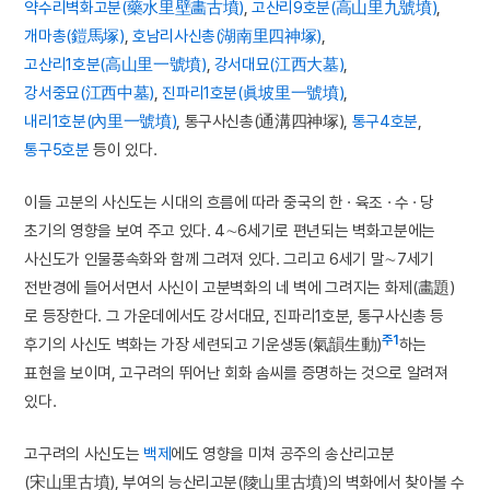
약수리벽화고분(藥水里壁畵古墳)
,
고산리9호분(高山里九號墳)
,
개마총(鎧馬塚)
,
호남리사신총(湖南里四神塚)
,
고산리1호분(高山里一號墳)
,
강서대묘(江西大墓)
,
강서중묘(江西中墓)
,
진파리1호분(眞坡里一號墳)
,
내리1호분(內里一號墳)
, 통구사신총(通溝四神塚),
통구4호분
,
통구5호분
등이 있다.
이들 고분의 사신도는 시대의 흐름에 따라 중국의 한 · 육조 · 수 · 당
초기의 영향을 보여 주고 있다. 4∼6세기로 편년되는 벽화고분에는
사신도가 인물풍속화와 함께 그려져 있다. 그리고 6세기 말∼7세기
전반경에 들어서면서 사신이 고분벽화의 네 벽에 그려지는 화제(畵題)
로 등장한다. 그 가운데에서도 강서대묘, 진파리1호분, 통구사신총 등
주1
후기의 사신도 벽화는 가장 세련되고 기운생동(氣韻生動)
하는
표현을 보이며, 고구려의 뛰어난 회화 솜씨를 증명하는 것으로 알려져
있다.
고구려의 사신도는
백제
에도 영향을 미쳐 공주의 송산리고분
(宋山里古墳), 부여의 능산리고분(陵山里古墳)의 벽화에서 찾아볼 수