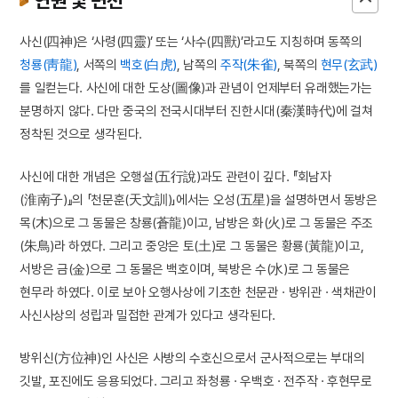
사신(四神)은 ‘사령(四靈)’ 또는 ‘사수(四獸)’라고도 지칭하며 동쪽의
청룡(靑龍)
, 서쪽의
백호(白虎)
, 남쪽의
주작(朱雀)
, 북쪽의
현무(玄武)
를 일컫는다. 사신에 대한 도상(圖像)과 관념이 언제부터 유래했는가는
분명하지 않다. 다만 중국의 전국시대부터 진한시대(秦漢時代)에 걸쳐
정착된 것으로 생각된다.
사신에 대한 개념은 오행설(五行說)과도 관련이 깊다. 『회남자
(淮南子)』의 「천문훈(天文訓)」에서는 오성(五星)을 설명하면서 동방은
목(木)으로 그 동물은 창룡(蒼龍)이고, 남방은 화(火)로 그 동물은 주조
(朱鳥)라 하였다. 그리고 중앙은 토(土)로 그 동물은 황룡(黃龍)이고,
서방은 금(金)으로 그 동물은 백호이며, 북방은 수(水)로 그 동물은
현무라 하였다. 이로 보아 오행사상에 기초한 천문관 · 방위관 · 색채관이
사신사상의 성립과 밀접한 관계가 있다고 생각된다.
방위신(方位神)인 사신은 사방의 수호신으로서 군사적으로는 부대의
깃발, 포진에도 응용되었다. 그리고 좌청룡 · 우백호 · 전주작 · 후현무로