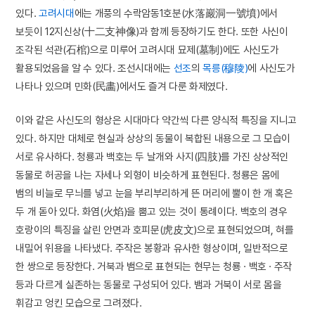
있다.
고려시대
에는 개풍의 수락암동1호분(水落巖洞一號墳)에서
보듯이 12지신상(十二支神像)과 함께 등장하기도 한다. 또한 사신이
조각된 석관(石棺)으로 미루어 고려시대 묘제(墓制)에도 사신도가
활용되었음을 알 수 있다. 조선시대에는
선조
의
목릉(穆陵)
에 사신도가
나타나 있으며 민화(民畵)에서도 즐겨 다룬 화제였다.
이와 같은 사신도의 형상은 시대마다 약간씩 다른 양식적 특징을 지니고
있다. 하지만 대체로 현실과 상상의 동물이 복합된 내용으로 그 모습이
서로 유사하다. 청룡과 백호는 두 날개와 사지(四肢)를 가진 상상적인
동물로 허공을 나는 자세나 외형이 비슷하게 표현된다. 청룡은 몸에
뱀의 비늘로 무늬를 넣고 눈을 부리부리하게 뜬 머리에 뿔이 한 개 혹은
두 개 돋아 있다. 화염(火焰)을 뿜고 있는 것이 통례이다. 백호의 경우
호랑이의 특징을 살린 안면과 호피문(虎皮文)으로 표현되었으며, 혀를
내밀어 위용을 나타냈다. 주작은 봉황과 유사한 형상이며, 일반적으로
한 쌍으로 등장한다. 거북과 뱀으로 표현되는 현무는 청룡 · 백호 · 주작
등과 다르게 실존하는 동물로 구성되어 있다. 뱀과 거북이 서로 몸을
휘감고 엉킨 모습으로 그려졌다.