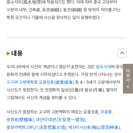
풍수지리(風水地理)에 적용되기도 했다. 이에 따라 중국 고대부터
고분의 내부, 건축물, 동경(銅鏡), 동전(銅錢) 등 방위의 의미를 지닌
특정 공간이나 기물에 사신을 장식하는 일이 유행하였다.
내용
우리나라에서 사신의 개념이나 형상이 표현되는 것은
삼국시대
에 중국
더보기
문화의 전래와 함께 시작되었다고 추정된다. 가장 먼저 나타나는 것이
고구려
고분벽화
로
요동성총(遼東城塚)
등 4∼5세기 고분에서부터
사신도가 등장한다. 또 천장화의 일상(日像)과 월상(月像), 별자리
그림에서도 사신의 개념을 찾아볼 수 있다.
사신도가 등장하는 고구려 고분벽화의 예로는 요동성총,
무용총
,
쌍영총(雙楹塚)
,
대안리1호분(大安里一號墳)
,
팔청리벽화고분(八淸里壁畵古墳)
,
매산리사신총(梅山里四神塚)
,