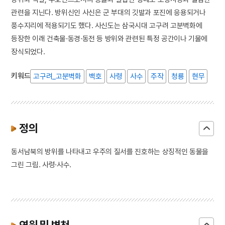
관련을 지닌다. 방위신인 사신은 군 부대의 깃발과 포진에 응용되거나
풍수지리에 적용되기도 했다. 사신도는 삼국시대 고구려 고분벽화에
등장한 이래 건축물·동경·동전 등 방위와 관련된 특정 공간이나 기물에
장식되었다.
키워드
고구려_고분벽화
백호
사령
사수
주작
청룡
현무
정의
동서남북의 방위를 나타내고 우주의 질서를 진호하는 상징적인 동물을
그린 그림. 사령·사수.
연원 및 변천