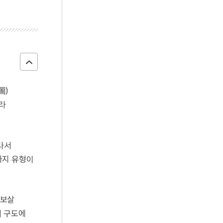
圖)
따라
라서
가지 유형이
광보살
의 구도에