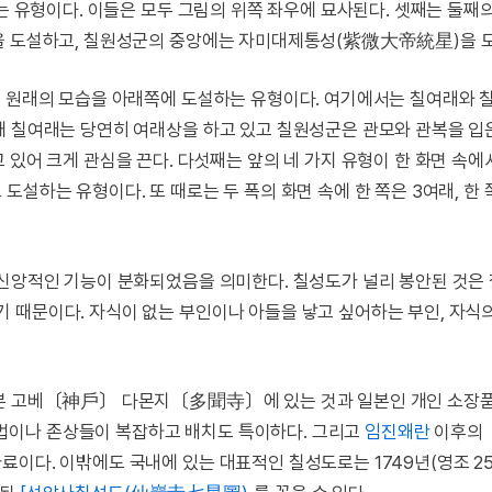
는 유형이다. 이들은 모두 그림의 위쪽 좌우에 묘사된다. 셋째는 둘째
)을 도설하고, 칠원성군의 중앙에는 자미대제통성(紫微大帝統星)을 
성 원래의 모습을 아래쪽에 도설하는 유형이다. 여기에서는 칠여래와 
때 칠여래는 당연히 여래상을 하고 있고 칠원성군은 관모와 관복을 입
 있어 크게 관심을 끈다. 다섯째는 앞의 네 가지 유형이 한 화면 속에
설하는 유형이다. 또 때로는 두 폭의 화면 속에 한 쪽은 3여래, 한 
 신앙적인 기능이 분화되었음을 의미한다. 칠성도가 널리 봉안된 것은
 때문이다. 자식이 없는 부인이나 아들을 낳고 싶어하는 부인, 자식
일본 고베〔神戶〕 다몬지〔多聞寺〕에 있는 것과 일본인 개인 소장품인
구도법이나 존상들이 복잡하고 배치도 특이하다. 그리고
임진왜란
이후의
이다. 이밖에도 국내에 있는 대표적인 칠성도로는 1749년(영조 2