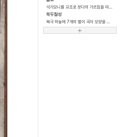
5
진채식
석가모니를 교조로 붓다의 가르침을 따르며 수행하는 종교.
6
폐비윤씨 사사사건
북두칠성
북극 하늘에 7개의 별이 국자 모양을 이루고 있는 별자리.
7
가야금산조
8
강일순
9
거경궁리
10
거들지