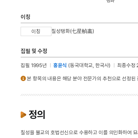
탱화
이칭
칠성탱화(七星幀畵)
이칭
집필 및 수정
집필 1995년
홍윤식
(동국대학교, 한국사)
최종수정 2
본 항목의 내용은 해당 분야 전문가의 추천으로 선정된
정의
칠성을 불교의 호법선신으로 수용하고 이를 의인화하여 묘