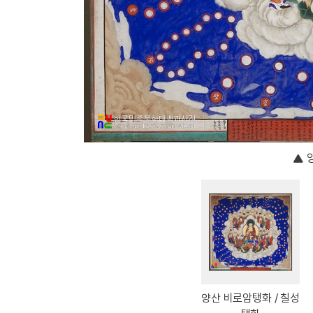
양산 비로암탱화 / 칠성