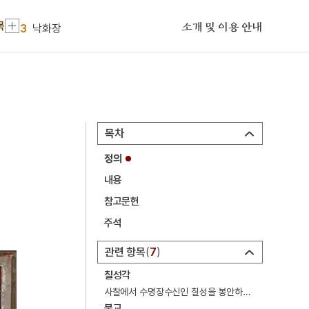
2
진양 우수리 방형 고분군
목
3
낙화장
소개 및 이용 안내
4
대범천
5
진채식
6
폐비윤씨 사사사건
7
가야금산조
목차
8
강일순
정의
9
거경궁리
내용
10
거들지
참고문헌
1
금성대군
주석
2
진양 우수리 방형 고분군
관련 항목
7
3
낙화장
칠성각
4
대범천
사찰에서 수명장수신인 칠성을 봉안하는 불교건축물.
불교