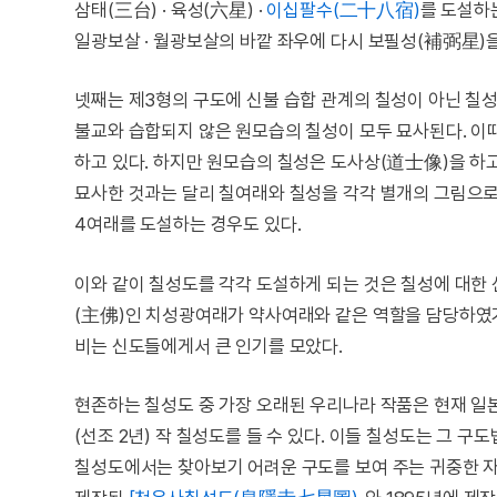
삼태(三台) · 육성(六星) ·
이십팔수(二十八宿)
를 도설하
일광보살 · 월광보살의 바깥 좌우에 다시 보필성(補弼星
넷째는 제3형의 구도에 신불 습합 관계의 칠성이 아닌 칠
불교와 습합되지 않은 원모습의 칠성이 모두 묘사된다. 이
하고 있다. 하지만 원모습의 칠성은 도사상(道士像)을 하고
묘사한 것과는 달리 칠여래와 칠성을 각각 별개의 그림으로 도
4여래를 도설하는 경우도 있다.
이와 같이 칠성도를 각각 도설하게 되는 것은 칠성에 대한
(主佛)인 치성광여래가 약사여래와 같은 역할을 담당하였기
비는 신도들에게서 큰 인기를 모았다.
현존하는 칠성도 중 가장 오래된 우리나라 작품은 현재 
(선조 2년) 작 칠성도를 들 수 있다. 이들 칠성도는 그 
칠성도에서는 찾아보기 어려운 구도를 보여 주는 귀중한 자료