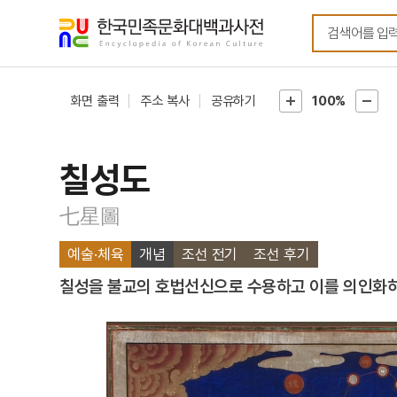
메뉴
본문
바로가기
바로가기
화면 출력
주소 복사
공유하기
100%
칠성도
七星圖
예술·체육
개념
조선 전기
조선 후기
칠성을 불교의 호법선신으로 수용하고 이를 의인화하