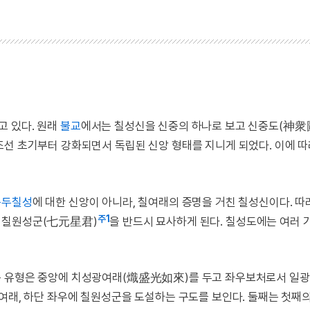
고 있다. 원래
불교
에서는 칠성신을 신중의 하나로 보고 신중도(神衆
조선 초기부터 강화되면서 독립된 신앙 형태를 지니게 되었다. 이에 
북두칠성
에 대한 신앙이 아니라, 칠여래의 증명을 거친 칠성신이다. 따
주1
는 칠원성군(七元星君)
을 반드시 묘사하게 된다. 칠성도에는 여러 
은 유형은 중앙에 치성광여래(熾盛光如來)를 두고 좌우보처로서 일
여래, 하단 좌우에 칠원성군을 도설하는 구도를 보인다. 둘째는 첫째