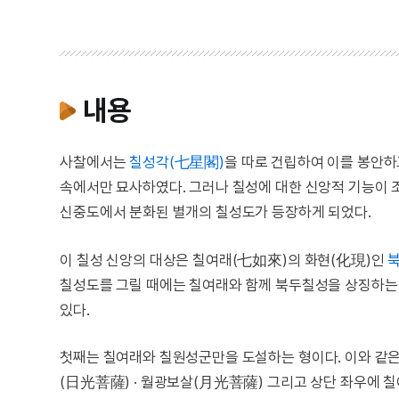
내용
사찰에서는
칠성각(七星閣)
을 따로 건립하여 이를 봉안하
속에서만 묘사하였다. 그러나 칠성에 대한 신앙적 기능이 
신중도에서 분화된 별개의 칠성도가 등장하게 되었다.
이 칠성 신앙의 대상은 칠여래(七如來)의 화현(化現)인
칠성도를 그릴 때에는 칠여래와 함께 북두칠성을 상징하
있다.
첫째는 칠여래와 칠원성군만을 도설하는 형이다. 이와 같
(日光菩薩) · 월광보살(月光菩薩) 그리고 상단 좌우에 칠