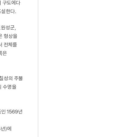
의 구도에다
도설한다.
칠원성군,
은 형상을
서 전체를
쪽은
 칠성의 주불
의 수명을
 1569년
5년)에