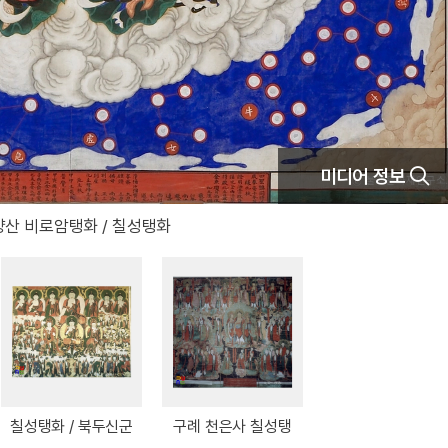
미디어 정보
양산 비로암탱화 / 칠성탱화
칠성탱화 / 북두신군
구례 천은사 칠성탱