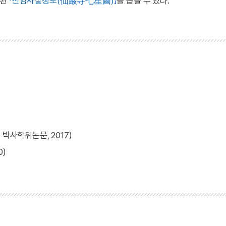
작된
「선암사칠성도(仙巖寺七星圖)」
를 꼽을 수 있다.
박사학위논문, 2017)
0)