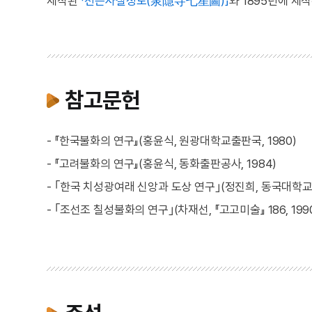
제작된
「천은사칠성도(泉隱寺七星圖)」
와 1895년에 제
참고문헌
- 『한국불화의 연구』(홍윤식, 원광대학교출판국, 1980)
- 『고려불화의 연구』(홍윤식, 동화출판공사, 1984)
- ｢한국 치성광여래 신앙과 도상 연구｣(정진희, 동국대학교 
- ｢조선조 칠성불화의 연구｣(차재선, 『고고미술』 186, 199