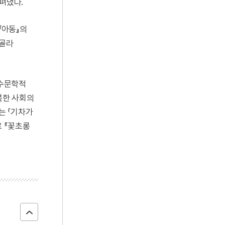
펴냈다.
『아동』의
 골라
순수문학적
북한 사회의
는 「기차가
로 『꽃초롱