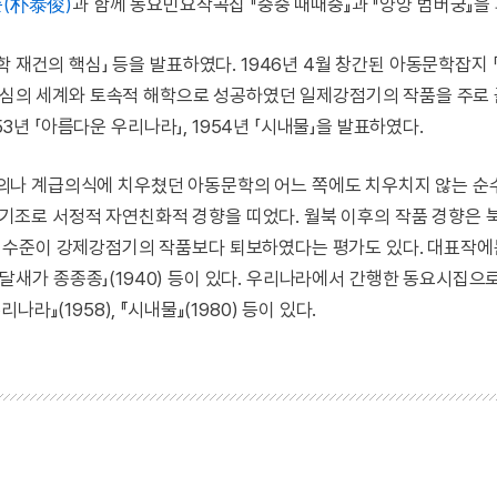
(朴泰俊)
과 함께 동요민요작곡집 『중중 때때중』과 『양양 범버궁』을 
 재건의 핵심」 등을 발표하였다. 1946년 4월 창간된 아동문학잡지 
 동심의 세계와 토속적 해학으로 성공하였던 일제강점기의 작품을 주로
53년 「아름다운 우리나라」, 1954년 「시내물」을 발표하였다.
의나 계급의식에 치우쳤던 아동문학의 어느 쪽에도 치우치지 않는 
을 기조로 서정적 자연친화적 경향을 띠었다. 월북 이후의 작품 경향은 
 수준이 강제강점기의 작품보다 퇴보하였다는 평가도 있다. 대표작에
7), 「종달새가 종종종」(1940) 등이 있다. 우리나라에서 간행한 동요시집으
』(1958), 『시내물』(1980) 등이 있다.