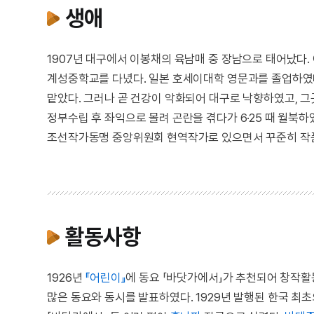
생애
1907년 대구에서 이봉채의 육남매 중 장남으로 태어났다
계성중학교를 다녔다. 일본 호세이대학 영문과를 졸업하였
맡았다. 그러나 곧 건강이 악화되어 대구로 낙향하였고, 
정부수립 후 좌익으로 몰려 곤란을 겪다가 6·25 때 월북
조선작가동맹 중앙위원회 현역작가로 있으면서 꾸준히 작품 활
활동사항
1926년
『어린이』
에 동요 「바닷가에서」가 추천되어 창작활동
많은 동요와 동시를 발표하였다. 1929년 발행된 한국 최