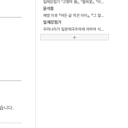
일제강점기 「고향의 봄」, 「찔레꽃」, 「어머니」 등을 저술한 아동문학가.
4
연산군
윤석중
5
사육신
해방 이후 『여든 살 먹은 아이』, 『그 얼마나 고마우냐』, 『반갑구나 반가워』 등을 저술한 아동문학가.
일제강점기
6
삼보사찰
우리나라가 일본제국주의에 의하여 식민통치를 당한 35년간(1910∼1945)의 시대.
7
김문기
8
정순왕후
9
SK 하이닉스
10
YH무역여공사건
습니다.