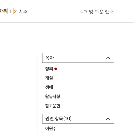
1
금성대군
 항목
2
세조
소개 및 이용 안내
3
예종
4
연산군
5
사육신
6
삼보사찰
목차
7
김문기
정의
8
정순왕후
개설
9
SK 하이닉스
생애
10
YH무역여공사건
활동사항
1
금성대군
참고문헌
2
세조
관련 항목
10
3
예종
이원수