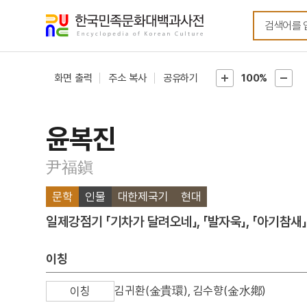
메뉴
본문
바로가기
바로가기
화면 출력
주소 복사
공유하기
100%
윤복진
尹福鎭
문학
인물
대한제국기
현대
일제강점기 「기차가 달려오네」, 「발자욱」, 「아기참새
이칭
김귀환(金貴環), 김수향(金水鄕)
이칭