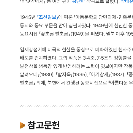
「바닷가에서」 등 여러 편이
홍난파
작곡으로 실렸다.
박태준
1945년
『조선일보』
에 평론 「아동문학의 당면과제-민족문학
동시와 동요 부문을 맡아 집필하였다. 1949년에 천진한
동요시집 『꽃초롱 별초롱』(1949)을 펴냈다. 월북 이후 19
일제강점기에 비극적 현실을 동심으로 미화하였던 천사주
태도를 견지하였다. 그의 작품은 3·4조, 7·5조의 정형률
발전상을 생동감 있게 반영하려는 노력이 엿보이지만 작품
달려오네」(1930), 「발자욱」(1935), 「아기참새」(193
별초롱』 외에, 북한에서 간행된 동요시집으로 『아름다운 우리나라
참고문헌