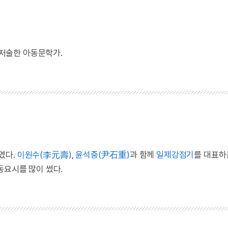
 저술한 아동문학가.
였다.
이원수(李元壽)
,
윤석중(尹石重)
과 함께
일제강점기
를 대표하
동요시를 많이 썼다.