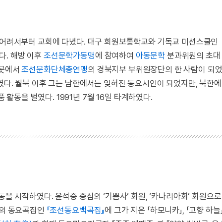
. 어려서부터 교회에 다녔다. 대구 희원보통학교와 기독교 미션스쿨인
다. 해방 이후
조선문학가동맹
에 참여하여
아동문학
분과위원의 초대
그곳에서
조선문화단체총연맹
의 경북지부 부위원장단의 한 사람이 되었
하였다. 월북 이후 그는 남한에서는 잊혀진 동요시인이 되었지만, 북한
동을 벌였다. 1991년 7월 16일 타계하였다.
을 시작하였다. 윤석중 중심의 ‘기쁨사’ 회원, ‘카나리아회’ 회원으
초의 동요곡집인
『조선동요백곡집』
에 그가 지은 「하모니카」, 「고향 하늘」