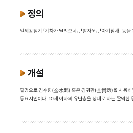
정의
일제강점기 「기차가 달려오네」, 「발자욱」, 「아기참새」 등을
개설
필명으로 김수향(金水鄕) 혹은 김귀환(金貴環)을 사용하
동요시인이다. 10세 이하의 유년층을 상대로 하는 짤막한 