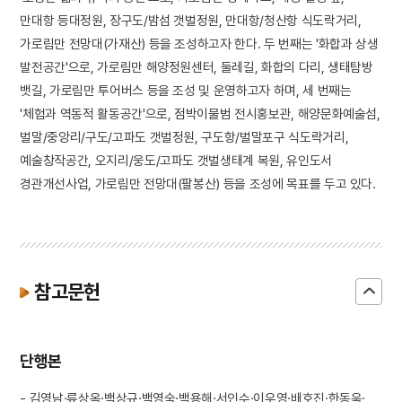
만대항 등대정원, 장구도/밤섬 갯벌정원, 만대항/청산항 식도락거리,
가로림만 전망대(가재산) 등을 조성하고자 한다. 두 번째는 '화합과 상생
발전공간'으로, 가로림만 해양정원센터, 둘레길, 화합의 다리, 생태탐방
뱃길, 가로림만 투어버스 등을 조성 및 운영하고자 하며, 세 번째는
'체험과 역동적 활동공간'으로, 점박이물범 전시홍보관, 해양문화예술섬,
벌말/중앙리/구도/고파도 갯벌정원, 구도항/벌말포구 식도락거리,
예술창작공간, 오지리/웅도/고파도 갯벌생태계 복원, 유인도서
경관개선사업, 가로림만 전망대(팔봉산) 등을 조성에 목표를 두고 있다.
참고문헌
단행본
- 김영남·류상옥·백상규·백영숙·백용해·서인수·이우영·배호진·한동욱·