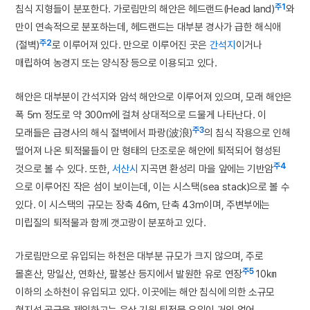
주1
침식 지형들이 분포한다. 가로림만의 해안은 헤드랜드(Head land)
와
만이 연속적으로 분포하는데, 헤드랜드는 대부분 경사가 급한 해식애
주2
(절벽)
로 이루어져 있다. 만으로 이루어진 곳은
간석지
이거나
매립하여 농경지 또는 양식장 등으로 이용되고 있다.
해안은 대부분이 간석지와 암석 해안으로 이루어져 있으며, 모래 해안은
폭 5m 정도로 약 300m에 걸쳐 상대적으로 드물게 나타난다. 이
주3
모래들은 급경사의 해식 절벽에서 파랑(波浪)
의 침식 작용으로 인해
떨어져 나온 퇴적물들이 만 형태의 단조로운 해안에 퇴적되어 형성된
주4
것으로 볼 수 있다. 또한,
서산시
지곡면 환성리 마을 앞에는 기반암
으로 이루어진 작은 섬이 보이는데, 이는 시스택(sea stack)으로 볼 수
있다. 이 시스택의 규모는 장축 46m, 단축 43m이며, 주변부에는
미립질의 퇴적물과 함께 갯고랑이 분포하고 있다.
가로림만으로 유입되는 하천은 대부분 규모가 크지 않으며, 주로
주5
몰혼산, 망일산, 연화산, 팔봉산 등지에서 발원한 유로 연장
10㎞
이하의 소하천이 유입되고 있다. 이곳에는 해안 침식에 의한 소규모
현지성 공급을 제외하고는 육상 기원 퇴적물 유입이 거의 없어,