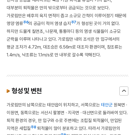
대부분의 퇴적물은 만의 밖으로부터 공급되는 것으로 보인다.
가로림만은 배후의 육지 면적이 좁고 소규모 간척이 이루어졌기 때문에
주6
주7
영양 염류
의 공급이 적어 염생 습지
가 형성된 곳이 거의 없다.
하지만 드물게 칠면초, 나문재, 퉁퉁마디 등의 염생 식물들이 소규모
군락을 이루며 나타나고 있다. 가로림만 내의 조석은 만 입구에서의
평균 조차가 4.72m, 대조승은 6.56m로 대조차 환경이며, 창조류는
1.4m/s, 낙조류는 1.1m/s로 만 내부로 갈수록 약해진다.
형성 및 변천
가로림만의 남쪽으로는 태안읍이 위치하고, 서쪽으로는
태안군
원북면 ·
이원면, 동쪽으로는 서산시 팔봉면 · 지곡면 · 대산면으로 둘러싸여 있다.
퇴적 환경의 경우, 만 입구와 수로 주변에는 조립질 퇴적물이, 만입된
주8
지역은 세립질
퇴적물이 많이 분포하고 있다. 따라서 가로림만의