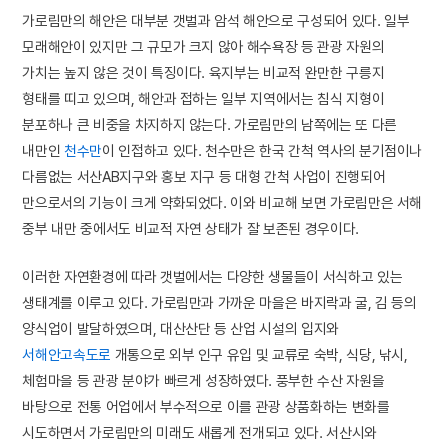
가로림만의 해안은 대부분 갯벌과 암석 해안으로 구성되어 있다. 일부
모래해안이 있지만 그 규모가 크지 않아 해수욕장 등 관광 자원의
가치는 높지 않은 것이 특징이다. 육지부는 비교적 완만한 구릉지
형태를 띠고 있으며, 해안과 접하는 일부 지역에서는 침식 지형이
분포하나 큰 비중을 차지하지 않는다. 가로림만의 남쪽에는 또 다른
내만인
천수만
이 인접하고 있다. 천수만은 한국 간척 역사의 분기점이나
다름없는 서산AB지구와 홍보 지구 등 대형 간척 사업이 진행되어
만으로서의 기능이 크게 약화되었다. 이와 비교해 보면 가로림만은 서해
중부 내만 중에서도 비교적 자연 상태가 잘 보존된 경우이다.
이러한 자연환경에 따라 갯벌에서는 다양한 생물들이 서식하고 있는
생태계를 이루고 있다. 가로림만과 가까운 마을은 바지락과 굴, 김 등의
양식업이 발달하였으며, 대산산단 등 산업 시설의 입지와
서해안고속도로
개통으로 외부 인구 유입 및 교류로 숙박, 식당, 낚시,
체험마을 등 관광 분야가 빠르게 성장하였다. 풍부한 수산 자원을
바탕으로 전통 어업에서 부수적으로 이를 관광 상품화하는 변화를
시도하면서 가로림만의 미래도 새롭게 전개되고 있다. 서산시와