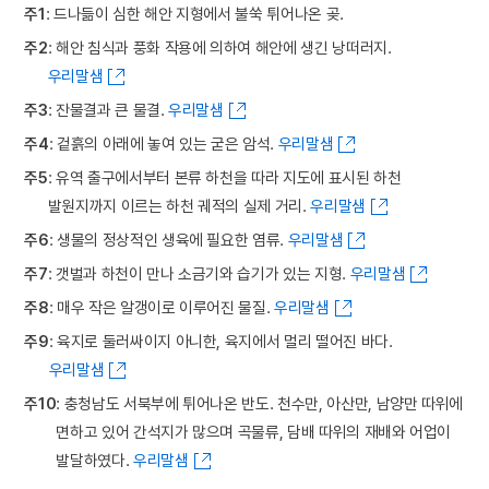
주1
: 드나듦이 심한 해안 지형에서 불쑥 튀어나온 곶.
주2
: 해안 침식과 풍화 작용에 의하여 해안에 생긴 낭떠러지.
우리말샘
주3
: 잔물결과 큰 물결.
우리말샘
주4
: 겉흙의 아래에 놓여 있는 굳은 암석.
우리말샘
주5
: 유역 출구에서부터 본류 하천을 따라 지도에 표시된 하천
발원지까지 이르는 하천 궤적의 실제 거리.
우리말샘
주6
: 생물의 정상적인 생육에 필요한 염류.
우리말샘
주7
: 갯벌과 하천이 만나 소금기와 습기가 있는 지형.
우리말샘
주8
: 매우 작은 알갱이로 이루어진 물질.
우리말샘
주9
: 육지로 둘러싸이지 아니한, 육지에서 멀리 떨어진 바다.
우리말샘
주10
: 충청남도 서북부에 튀어나온 반도. 천수만, 아산만, 남양만 따위에
면하고 있어 간석지가 많으며 곡물류, 담배 따위의 재배와 어업이
발달하였다.
우리말샘