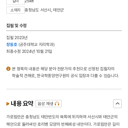
25㎞
길이
3
낙화유수
충청남도 서산시, 태안군
소재지
4
데릴사위
5
반야심경
집필 및 수정
6
뱀
7
개성 경천사지 십층석탑
집필 2023년
장동호
(공주대학교 지리학과)
8
경북대학교 상주캠퍼스
최종수정 2024년 10월 21일
9
국방비
10
달서구
본 항목의 내용은 해당 분야 전문가의 추천으로 선정된 집필자의
학술적 견해로, 한국학중앙연구원의 공식 입장과 다를 수 있습니다.
내용 요약
음성 재생
가로림만은 충청남도 태안반도의 북쪽에 위치하며 서산시와 태안군의
해안으로 둘러싸인 호리병 모양의 반폐쇄성 내만이다. 가로림만은 길이