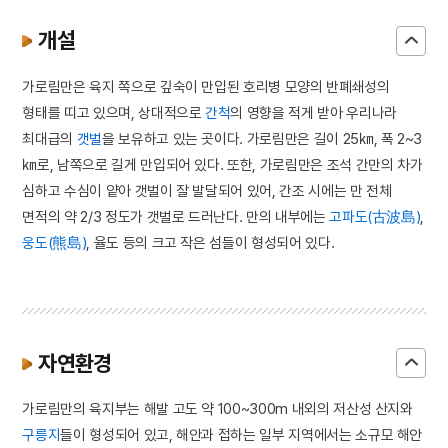
개설
가로림만은 육지 쪽으로 깊숙이 만입된 호리병 모양의 반폐쇄성의
형태를 띠고 있으며, 상대적으로
간척
의 영향을 적게 받아 우리나라
최대급의
갯벌
을 보유하고 있는 곳이다. 가로림만은 길이 25㎞, 폭 2~3
㎞로, 남쪽으로 길게 만입되어 있다. 또한, 가로림만은 조석 간만의 차가
심하고 수심이 얕아 갯벌이 잘 발달되어 있어, 간조 시에는 만 전체
면적의 약 2/3 정도가 갯벌로 드러난다. 만의 내부에는
고파도(古波島)
,
웅도(熊島)
, 율도 등의 크고 작은 섬들이 형성되어 있다.
자연환경
가로림만의 육지부는 해발 고도 약 100~300m 내외의 저산성 산지와
구릉지
들이 형성되어 있고, 해안과 접하는 일부 지역에서는 소규모 해안