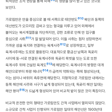
주9
퇴적상은 조석 현상을 통해 외해
의 영향을 많이 받고 있는 것으로
보인다.
주10
가로림만은 만을 중심으로 볼 때 서쪽으로 태안반도
북단과 동쪽의
대산반도가 오므리듯 감싸고 있는 형국을 이루고 있어 외해에서
불어오는 북서계절풍을 차단하지만, 강한 조류로 인해 만 입구를
주11
중심으로 사취
가 잘 발달되어 있다. 이들 사취는 점차 성장하면서
주12
가까운 섬을 육지와 연결하는 육계사주
로 성장하였고, 일부
육계사주에는 도로로 활용된다. 대표적으로 황금산 남쪽과 독곶리
사이에 동-서로 연결된 육계사주와 독곶리 목벗을 잇는 도로 또한
주13
육계사주 위에 건설된 육계도
에 해당한다. 육계사주의 방향은 대개
주14
해안으로부터 파랑 에너지
가 급격히 약화되는 쪽에 형성되는데,
이는 섬이나 바위의 측후면에 해당한다. 지형적으로 가로림만 내에서는
동쪽 해안에 사주와 사구가 넓게 형성되어 있는데, 독곶리 해안 일대는
주15
해안 평야
가 드넓게 형성되어 있어 비교적 밭이 많은 것이 특징이다.
비교적 온전한 만의 형태인 가로림만도 간척 사업에서 열외되지 않았다.
소규모로 간척 사업이 진행되어 가로림만 일대의 해안선은 1900년대