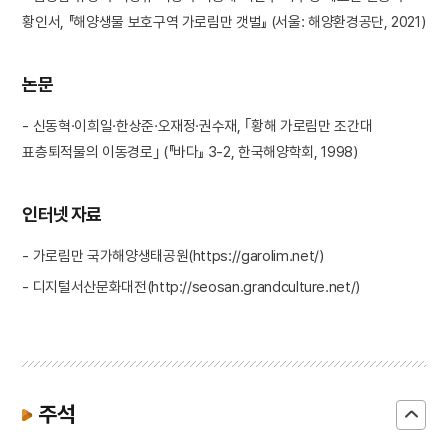
황인서, 『해양생물 보호구역 가로림만 갯벌』 (서울: 해양환경공단, 2021)
논문
- 신동혁·이희일·한상준·오재정·권수재, ｢황해 가로림만 조간대
표층퇴적물의 이동경로｣ (『바다』 3-2, 한국해양학회, 1998)
인터넷 자료
- 가로림만 국가해양생태공원(https://garolim.net/)
- 디지털서산문화대전(http://seosan.grandculture.net/)
주석