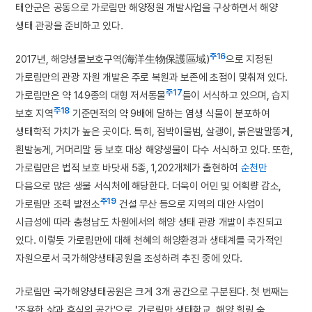
태안군은 공동으로 가로림만 해양정원 개발사업을 구상하면서 해양
생태 관광을 준비하고 있다.
주16
2017년, 해양생물보호구역(海洋生物保護區域)
으로 지정된
가로림만의 관광 자원 개발은 주로 복원과 보존에 초점이 맞춰져 있다.
주17
가로림만은 약 149종의 대형 저서동물
들이 서식하고 있으며, 습지
주18
보호 지역
기준면적의 약 9배에 달하는 염생 식물이 분포하여
생태학적 가치가 높은 곳이다. 특히, 점박이물범, 살괭이, 붉은발말똥게,
흰발농게, 거머리말 등 보호 대상 해양생물이 다수 서식하고 있다. 또한,
가로림만은 법적 보호 바닷새 5종, 1,202개체가 출현하여
순천만
다음으로 많은 생물 서식처에 해당한다. 더욱이 어민 및 어획량 감소,
주19
가로림만 조력 발전소
건설 무산 등으로 지역의 대안 사업이
시급성에 따라 충청남도 차원에서의 해양 생태 관광 개발이 추진되고
있다. 이렇듯 가로림만에 대해 천혜의 해양환경과 생태계를 국가적인
자원으로서 국가해양생태공원을 조성하려 추진 중에 있다.
가로림만 국가해양생태공원은 크게 3개 공간으로 구분된다. 첫 번째는
'조용한 삶과 휴식의 공간'으로, 가로림만 생태학교, 해양 힐링 숲,