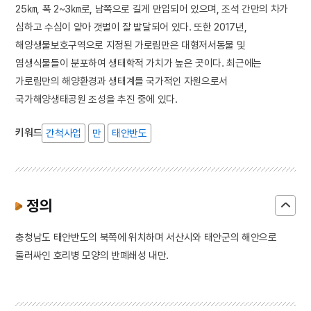
25㎞, 폭 2~3㎞로, 남쪽으로 길게 만입되어 있으며, 조석 간만의 차가
심하고 수심이 얕아 갯벌이 잘 발달되어 있다. 또한 2017년,
해양생물보호구역으로 지정된 가로림만은 대형저서동물 및
염생식물들이 분포하여 생태학적 가치가 높은 곳이다. 최근에는
가로림만의 해양환경과 생태계를 국가적인 자원으로서
국가해양생태공원 조성을 추진 중에 있다.
키워드
간척사업
만
태안반도
정의
충청남도 태안반도의 북쪽에 위치하며 서산시와 태안군의 해안으로
둘러싸인 호리병 모양의 반폐쇄성 내만.