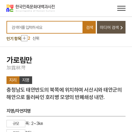
메뉴
본문
바로가기
바로가기
10
달서구
검색
미디어 검색
1
금성대군
검색어를 입력하세요
2
신위
인기 항목
3
낙화유수
4
데릴사위
가로림만
5
반야심경
加
露
林
灣
6
뱀
지리
지명
7
개성 경천사지 십층석탑
충청남도 태안반도의 북쪽에 위치하며 서산시와 태안군의
8
경북대학교 상주캠퍼스
해안으로 둘러싸인 호리병 모양의 반폐쇄성 내만.
9
국방비
10
달서구
지명/자연지명
1
금성대군
폭: 2~3㎞
규모
2
신위