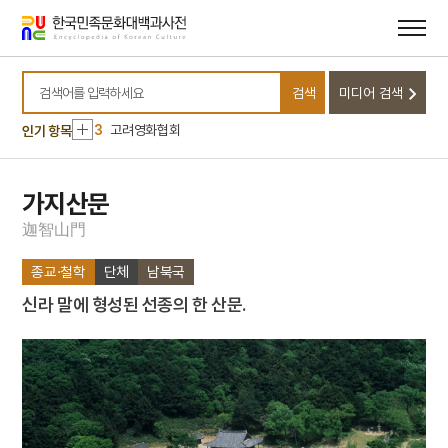
메뉴
본문
바로가기
바로가기
10
고산서원
1
정운유
검색
미디어 검색
2
북조선임시인민위원회
검색어를 입력하세요
3
고려영화협회
인기 항목
4
박훈
5
석왕사 호지문
가지산문
6
신위
迦
智
山
門
7
완당전집
종교·철학
단체
남북국
8
주석
신라 말에 형성된 선종의 한 산문.
9
경주 첨성대
10
고산서원
1
정운유
2
북조선임시인민위원회
3
고려영화협회