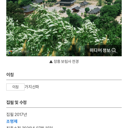
4
박훈
5
석왕사 호지문
6
신위
7
완당전집
8
주석
9
경주 첨성대
미디어 정보
10
고산서원
장흥 보림사 전경
이칭
가지산파
이칭
집필 및 수정
집필 2017년
조명제