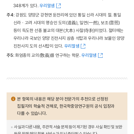
348계가 있다.
우리말샘
주4
: 강원도 양양군 강현면 둔전리에 있던 통일 신라 시대의 절. 통일
신라ㆍ고려 시대의 명승인 도의(道義), 일연(一然), 보조(普照)
등이 득도한 선종 불교의 대본(大本) 사찰(寺刹)이었다. 절터에는
우리나라 국보인 양양 진전사지 삼층 석탑과 우리나라 보물인 양양
진전사지 도의 선사탑이 있다.
우리말샘
주5
: 화엄종의 교의(敎義)를 연구하는 학문.
우리말샘
본 항목의 내용은 해당 분야 전문가의 추천으로 선정된
집필자의 학술적 견해로, 한국학중앙연구원의 공식 입장과
다를 수 있습니다.
사실과 다른 내용, 주관적 서술 문제 등이 제기된 경우 사실 확인 및 보완
등을 위해 해당 항목 서비스가 임시 중단될 수 있습니다.