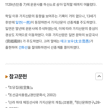
1129년(인종 7)에 운문사를 하산소로 삼아 입적할 때까지 머물렀다.
학일 이후 가지산문의 동향을 보여주는 기록이 거의 없으나, 13세기
후반에
일연(一然)
이 등장하면서 가지산문이 선종계를 주도하였다.
일연은 말년에 운문사에 주석하였는데, 이에 따라 가지산문의 중심이
경상도 지역으로 이동하였다. 이후 가지산문은 일연 문하의 보감국사
(寶鑑國師) 가 주도하였다. 고려 말에는
태고 보우(太古普愚)
가
출현하여
간화선
을 절대화하면서 선종계를 풍미하였다.
참고문헌
- 『조당집(祖堂集)』
- 『조선금석총람』(경인문화사, 2002)
- 「신라 하대 체징선사와 가지산문의 개창」(조범환, 『정신문화연구』28-