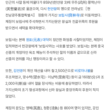
인근의 사찰 등에 머물다가 859년(헌안왕 3)에 무주(武州) 황학난야
(黃壑蘭若)로 옮겼으며, 다시
헌안왕
의 명으로 전라남도［현
전남광주통합특별시］ 장흥의 가지산
보림사(寶林寺)
로 이동하였다.
체징이 보림사에 주석하면서 가지산문은 왕실과 진골귀족의 후원을
받으면서 세력을 확대하였다.
보림사는 본래
원표(元表)
대덕
이 창건한 화엄종 사찰이었지만, 체징이
입적하면서 헌강왕에게 ‘보림사’라는 사호를 받았다. 보림사는 본래 중국
선종의 개창자인 육조 혜능이 주석하던 절의 이름과 같으므로 신라
선종의 권위를 지닌 명칭이라고 할 수 있다.
또한,
김언경
이 개인 재산을 내어 철 2,500근으로
비로자나불
을
주조하였고, 망수택(望水宅) · 이남택(里南宅) 등이 금 160분(分)과 조
2,000곡(斛)을 내어 절을 장식하는 비용에 충당하였다. 따라서
가지산파의 초기 형성과정에서 신라 왕실과 중앙귀족의 후원이 적지
않았다.
체징의 문도는 영혜(英惠), 청환(淸奐) 등 800여 명이 있지만, 강진