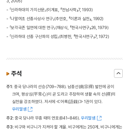
3, 2005)
- 「신라하대의 가지산문」(이계표, 『전남사학』7, 1993)
- 「나말여초 선종사상사 연구」(추만호, 『이론과 실천』, 1992)
- 「보각국존 일연에 대한 연구」(채상식, 『한국사연구』26, 1979)
- 「신라하대 선종 구산파의 성립」(최병헌, 『한국사연구』7, 1972)
주석
주1
: 중국 당나라의 선승(709~788). 남종선(南宗禪) 발전에 공이
크며, 평상심(平常心)이 곧 도라고 주창하여 생활 속의 선(禪)의
실천을 강조하였다. 저서에 ≪어록(語錄)≫ 1권이 있다.
우리말샘
주2
: 중국 당나라 무종 때의 연호(841~846).
우리말샘
주3
: 비구와 비구니가 지켜야 할 계율. 비구에게는 250계, 비구니에게는