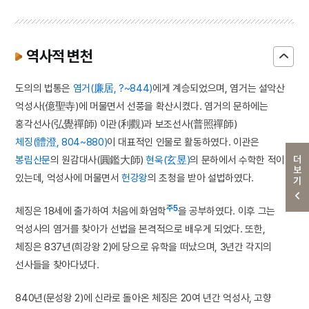
역사적 변천
도의의 법통은
염거(廉居, ?~844)
에게 계승되었으며, 염거는 설악산
억성사(億聖寺)에 머물면서 선풍을 확산시켰다. 염거의 문하에는
홍각선사(弘覺禪師) 이관(利觀)과 보조선사(普照禪師)
체징(體澄, 804~880)
이 대표적인 인물로 활동하였다. 이관은
더보기
봉림산문
의 원감대사(圓鑑大師)
현욱(玄昱)
의 문하에서 수학한 적이
있는데, 억성사에 머물면서
헌강왕
의 초청을 받아 설법하였다.
주5
체징은 18세에 출가하여 처음에 화엄학
을 공부하였다. 이후 그는
억성사의 염거를 찾아가 선법을 본격적으로 배우게 되었다. 또한,
체징은 837년(희강왕 2)에 당으로 유학을 떠났으며, 3년간 각지의
선사들을 찾아다녔다.
840년(문성왕 2)에 신라로 돌아온 체징은 20여 년간 억성사, 고향