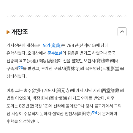
개창조
가지산문의 개창조인
도의(道義)
는 784년(선덕왕 5)에 당에
유학하였다. 오대산에서
문수보살
의 감응을 받기도 하였으나 중국
선종의 육조(六祖) 혜능(惠能)이 선을 펼쳤던 보단사(寶檀寺)에서
주3
구족계
를 받았고, 조계산 보림사(寶林寺)의 육조영당(六祖影堂)을
참배하였다.
이후 그는 홍주(洪州) 개원사(開元寺)에 가서 서당 지장(西堂智藏)의
법을 이었으며, 백장 회해(百丈懷海)에게도 인가를 받았다. 이후
도의는 821년(헌덕왕 13)에 신라에 돌아왔으나 당시 불교계에서 그의
주4
선 사상이 수용되지 못하자 설악산 진전사(陳田寺)
에 은거하며
후학을 양성하였다.