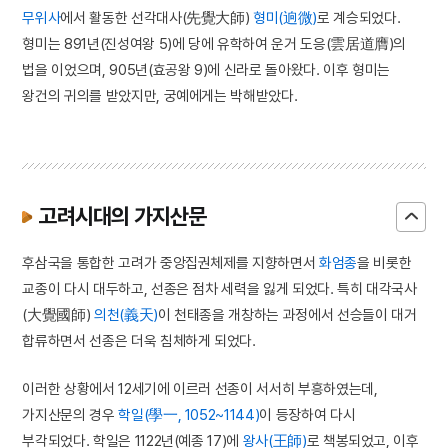
무위사
에서 활동한 선각대사(先覺大師)
형미(逈微)
로 계승되었다.
형미는 891년(진성여왕 5)에 당에 유학하여 운거 도응(雲居道膺)의
법을 이었으며, 905년(효공왕 9)에 신라로 돌아왔다. 이후 형미는
왕건의 귀의를 받았지만, 궁예에게는 박해받았다.
고려시대의 가지산문
후삼국을 통합한 고려가 중앙집권체제를 지향하면서
화엄종
을 비롯한
교종이 다시 대두하고, 선종은 점차 세력을 잃게 되었다. 특히 대각국사
(大覺國師)
의천(義天)
이 천태종을 개창하는 과정에서 선승들이 대거
합류하면서 선종은 더욱 침체하게 되었다.
이러한 상황에서 12세기에 이르러 선종이 서서히 부흥하였는데,
가지산문의 경우
학일(學一, 1052~1144)
이 등장하여 다시
부각되었다. 학일은 1122년(예종 17)에
왕사(王師)
로 책봉되었고, 이후