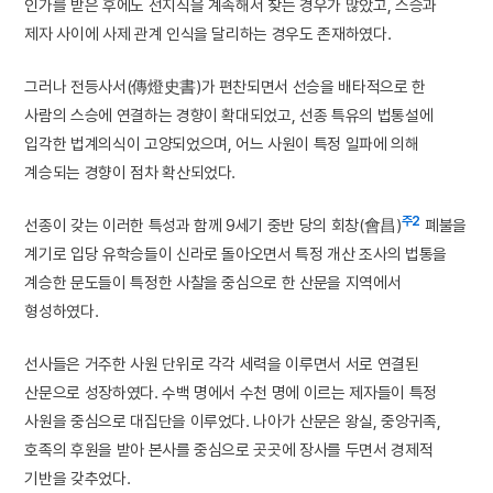
인가를 받은 후에도 선지식을 계속해서 찾는 경우가 많았고, 스승과
제자 사이에 사제 관계 인식을 달리하는 경우도 존재하였다.
그러나 전등사서(傳燈史書)가 편찬되면서 선승을 배타적으로 한
사람의 스승에 연결하는 경향이 확대되었고, 선종 특유의 법통설에
입각한 법계의식이 고양되었으며, 어느 사원이 특정 일파에 의해
계승되는 경향이 점차 확산되었다.
주2
선종이 갖는 이러한 특성과 함께 9세기 중반 당의 회창(會昌)
폐불을
계기로 입당 유학승들이 신라로 돌아오면서 특정 개산 조사의 법통을
계승한 문도들이 특정한 사찰을 중심으로 한 산문을 지역에서
형성하였다.
선사들은 거주한 사원 단위로 각각 세력을 이루면서 서로 연결된
산문으로 성장하였다. 수백 명에서 수천 명에 이르는 제자들이 특정
사원을 중심으로 대집단을 이루었다. 나아가 산문은 왕실, 중앙귀족,
호족의 후원을 받아 본사를 중심으로 곳곳에 장사를 두면서 경제적
기반을 갖추었다.