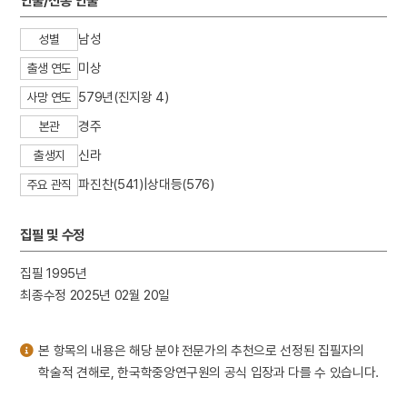
인물/전통 인물
3
세조
4
이륜행실도
남성
성별
5
최명길
미상
출생 연도
6
고국원왕
579년(진지왕 4)
사망 연도
7
괴인의 정체
경주
본관
8
김상진
신라
출생지
9
돈녕부게판
파진찬(541)|상대등(576)
주요 관직
10
무령왕릉
집필 및 수정
집필 1995년
최종수정 2025년 02월 20일
본 항목의 내용은 해당 분야 전문가의 추천으로 선정된 집필자의
학술적 견해로, 한국학중앙연구원의 공식 입장과 다를 수 있습니다.