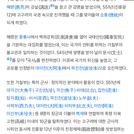
주1
혜량(惠亮)
의 강설(講說)
을 듣고 큰 감명을 받았으며, 551년(진흥왕
12)에 고구려의 국경 속으로 진격했을 때 그를 맞아들여
승통(僧統)
이
되게 하였다.
혜량은
황룡사
에서 백좌강회(百座講會)를 열어 국태안민(國泰安民)
을 기원하는 대집회를 열었는데, 이는 국가의 안위를 위하는 거칠부의
불교관과 일치하는 것이었다. 545년에 왕명을 받아 널리 문사(文士)
주2
를 모아 『국사』를 편찬하였다. 이로써 국가의 위신을 높였고, 그
공로를 인정받아
대아찬(大阿湌)
에서
파진찬(波珍湌)
으로 승진하였다.
또한 거칠부는 특히 군사 · 정치적인 분야에서 활동이 컸다. 551년에
대각간(大角干)
구진(仇珍)
,
각간(角干)
비태(比台)
,
잡찬(迊湌)
탐지(耽知)
·
비서(非西)
,
파진찬(波珍飡)
노부(奴夫)
·
서력부(西力夫)
,
대아찬(大阿飡)
비차부(比次夫)
,
아찬(阿湌)
미진부(未珍夫)
등 8명의 장군과 더불어
백제
와 연합하여 죽령 이북
고현(高峴) 이내의 10군을 탈취하였다. 이는 고구려에 대한 군사적
시위인 동시에 진흥왕 12년 이후의 친정체제(親政體制)를 뒷받침하는