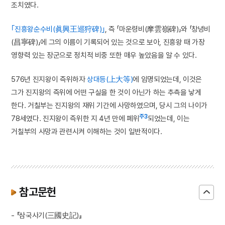
조치였다.
｢진흥왕순수비(眞興王巡狩碑)｣
, 즉 「마운령비(摩雲嶺碑)」와 「창녕비
(昌寧碑)」에 그의 이름이 기록되어 있는 것으로 보아, 진흥왕 때 가장
영향력 있는 장군으로 정치적 비중 또한 매우 높았음을 알 수 있다.
576년 진지왕이 즉위하자
상대등(上大等)
에 임명되었는데, 이것은
그가 진지왕의 즉위에 어떤 구실을 한 것이 아닌가 하는 추측을 낳게
한다. 거칠부는 진지왕의 재위 기간에 사망하였으며, 당시 그의 나이가
주3
78세였다. 진지왕이 즉위한 지 4년 만에 폐위
되었는데, 이는
거칠부의 사망과 관련시켜 이해하는 것이 일반적이다.
참고문헌
- 『삼국사기(三國史記)』