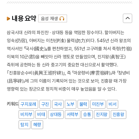
내용 요약
음성 재생
삼국시대 신라의 파진찬 · 상대등 등을 역임한 장수이다. 할아버지는
잉숙(仍宿), 아버지는 이찬(伊湌) 물력(勿力)이다. 545년 신라 왕조의
역사서인 『국사(國史)』를 편찬하였고, 551년 고구려를 쳐서 죽령(竹嶺)
이북의 10군(郡)을 빼앗아 신라 영토로 만들었으며, 진지왕(眞智王)
즉위에 공헌하는 등 신라 중고기의 중요한 대신으로서 활약했다.
｢진흥왕순수비(眞興王巡狩碑)｣, 즉 「마운령비(摩雲嶺碑)」와 「창녕비
(昌寧碑)」에 그의 이름이 기록되어 있는 것으로 보아, 진흥왕 때 가장
영향력 있는 장군으로 정치적 비중이 매우 높았음을 알 수 있다.
키워드
구지포례
구진
국사
노부
물력
미진부
비서
비차부
비태
상대등
서력부
승통
진지왕
진흥왕
탐지
혜량