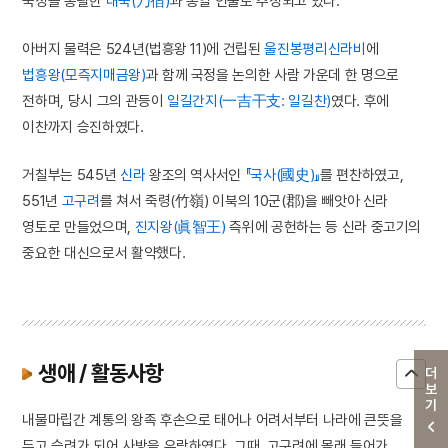
국정을 총괄한
내숙(乃宿)
과 동일 인물로 추정되고 있다.
아버지 물력은 524년(법흥왕 11)에 건립된
울진봉평리신라비
에
법흥왕(모즉지매금왕)
과 함께 국정을 논의한 사람 가운데 한 명으로
전하며, 당시 그의 관등이
일길간지(一吉干支: 일길찬)
였다. 후에
이찬까지 승진하였다.
거칠부는 545년
신라
왕조의 역사서인
『국사(國史)』
를 편찬하였고,
551년
고구려
를 쳐서 죽령(竹嶺) 이북의 10군(郡)을 빼앗아 신라
영토로 만들었으며,
진지왕(眞智王)
즉위에 공헌하는 등 신라 중고기의
중요한 대신으로서 활약했다.
생애 / 활동사항
더보기
내물마립간 계통의 왕족 후손으로 태어나 어려서부터 나라에 큰뜻을
두고 승려가 되어 사방을 유람하였다. 그때, 고구려에 몰래 들어가