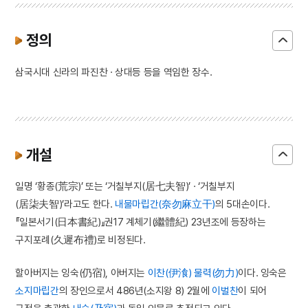
정의
삼국시대 신라의 파진찬 · 상대등 등을 역임한 장수.
개설
일명 ‘황종(荒宗)’ 또는 ‘거칠부지(居七夫智)’ · ‘거칠부지
(居柒夫智)’라고도 한다.
내물마립간(奈勿麻立干)
의 5대손이다.
『일본서기(日本書紀)』권17 계체기(繼體紀) 23년조에 등장하는
구지포례(久遲布禮)로 비정된다.
할아버지는 잉숙(仍宿), 아버지는
이찬(伊湌)
물력(勿力)
이다. 잉숙은
소지마립간
의 장인으로서 486년(소지왕 8) 2월에
이벌찬
이 되어