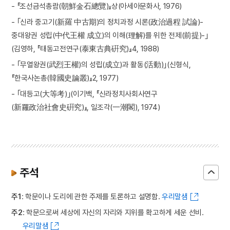
- 『조선금석총람(朝鮮金石總覽)』상(아세아문화사, 1976)
- ｢신라 중고기(新羅 中古期)의 정치과정 시론(政治過程 試論)-
중대왕권 성립(中代王權 成立)의 이해(理解)를 위한 전제(前提)-｣
(김영하, 『태동고전연구(泰東古典硏究)』4, 1988)
- ｢무열왕권(武烈王權)의 성립(成立)과 활동(活動)｣(신형식,
『한국사논총(韓國史論叢)』2, 1977)
- ｢대등고(大等考)｣(이기백, 『신라정치사회사연구
(新羅政治社會史硏究)』, 일조각(一潮閣), 1974)
주석
주1
: 학문이나 도리에 관한 주제를 토론하고 설명함.
우리말샘
주2
: 학문으로써 세상에 자신의 자리와 지위를 확고하게 세운 선비.
우리말샘