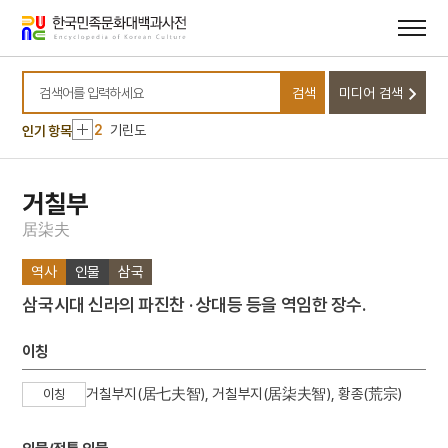
메뉴
본문
바로가기
바로가기
10
무령왕릉
검색
미디어 검색
1
금성대군
검색어를 입력하세요
2
기린도
인기 항목
3
세조
4
이륜행실도
거칠부
5
최명길
居
柒
夫
6
고국원왕
역사
인물
삼국
7
괴인의 정체
삼국시대 신라의 파진찬 · 상대등 등을 역임한 장수.
8
김상진
9
돈녕부게판
이칭
10
무령왕릉
거칠부지(居七夫智), 거칠부지(居柒夫智), 황종(荒宗)
이칭
1
금성대군
2
기린도