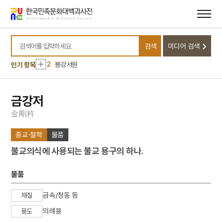
메뉴
본문
바로가기
바로가기
10
김구 암살사건
검색
미디어 검색
1
금성대군
검색어를 입력하세요
2
봉강서원
인기 항목
3
윤상원
4
강화도조약
금강저
5
아함
金
剛
杵
6
가야금병창
종교·철학
물품
7
경주 석굴암 석굴
불교의식에 사용되는 불교 용구의 하나.
8
관미령전투
9
김구
물품
10
김구 암살사건
금속/청동 등
재질
1
금성대군
의례용
용도
2
봉강서원