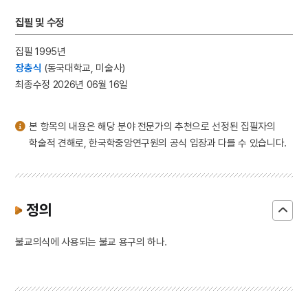
3
윤상원
집필 및 수정
4
강화도조약
5
아함
집필 1995년
장충식
(동국대학교, 미술사)
6
가야금병창
최종수정 2026년 06월 16일
7
경주 석굴암 석굴
8
관미령전투
본 항목의 내용은 해당 분야 전문가의 추천으로 선정된 집필자의
9
김구
학술적 견해로, 한국학중앙연구원의 공식 입장과 다를 수 있습니다.
10
김구 암살사건
정의
불교의식에 사용되는 불교 용구의 하나.