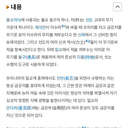
내용
불교의식
에 사용되는 불교 용구의 하나. 저(杵)는
인도
고대의 무기
주1
가운데 하나이다.
제석천
이 아수라
와 싸울 때 코끼리를 타고 금강저를
무기로 삼아 아수라의 무리를 쳐부순다고 한
신화
에서 그 신비한 힘이
주2
유래되었다. 그리고 인도의 여러 신과 역사(力士)
들이 이 무기로써
적을 항복시킨다고 한다. 뒤에
밀교
에서 적을 쳐부수는 의미로 이
무기를
불구(佛具)
로 채용하여 여러 존상의
지물(持物)
로서, 또는
수행의 도구로 사용하게 되었다.
우리나라의 밀교계 종파에서도
진언(眞言)
을 외면서 수행하는 자는
항상 금강저를 휴대하게 되었는데, 그 근본 뜻은 여래의 금강과 같은
지혜로써 능히 마음 속에 깃든 어리석은 망상의 악마를 파멸시켜 자기
심성의 청정한 지혜 광명을 발현시키려는 데 있다. 밀교의
만다라(曼茶羅)
에는 금강부(金剛部)의 여러 존상이 모두 금강저를
지닌 것으로 되어 있다.