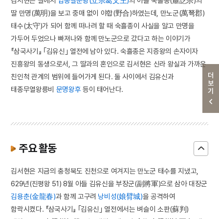
김서현은 길에서
입종갈문왕(立宗葛文王)
의 아들 숙흘종(肅訖宗)의
딸 만명(萬明)을 보고 중매 없이 야합(野合)하였는데, 만노군(萬弩郡)
태수(太守)가 되어 함께 떠나려 할 때 숙흘종이 사실을 알고 만명을
가두어 두었으나 빠져나와 함께 만노군으로 갔다고 하는 이야기가
『삼국사기』 ｢김유신｣ 열전에 남아 있다. 숙흘종은 지증왕의 손자이자
진흥왕의 동생으로서, 그 딸과의 혼인으로 김서현은 신라 왕실과 가까운
더보기
친인척 관계의 범위에 들어가게 된다. 둘 사이에서 김유신과
태종무열왕릉비
문명왕후
등이 태어난다.
주요 활동
김서현은 지금의 충청북도 진천으로 여겨지는 만노군 태수를 지냈고,
629년(진평왕 51) 8월 아들 김유신을 부장군(副將軍)으로 삼아 대장군
김용춘(金龍春)
과 함께 고구려
낭비성(娘臂城)
을 공격하여
함락시켰다. 『삼국사기』 ｢김유신｣ 열전에서는 벼슬이 소판(蘇判)