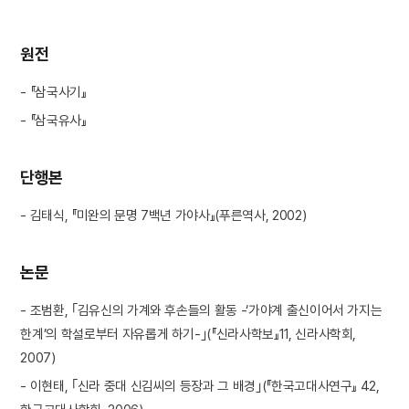
원전
- 『삼국사기』
- 『삼국유사』
단행본
- 김태식, 『미완의 문명 7백년 가야사』(푸른역사, 2002)
논문
- 조범환, ｢김유신의 가계와 후손들의 활동 -‘가야계 출신이어서 가지는
한계’의 학설로부터 자유롭게 하기-｣(『신라사학보』11, 신라사학회,
2007)
- 이현태, ｢신라 중대 신김씨의 등장과 그 배경｣(『한국고대사연구』 42,