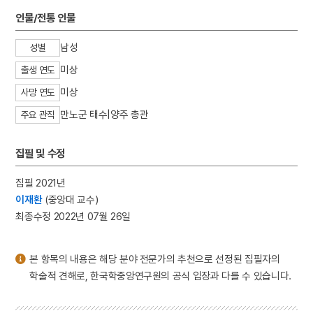
3
소양인
인물/전통 인물
4
김경숙
남성
성별
5
장생전
미상
출생 연도
6
간재집
미상
7
검은간토기
사망 연도
8
공덕보
만노군 태수|양주 총관
주요 관직
9
금호아시아나그룹
집필 및 수정
10
김자점
집필 2021년
이재환
(중앙대 교수)
최종수정 2022년 07월 26일
본 항목의 내용은 해당 분야 전문가의 추천으로 선정된 집필자의
학술적 견해로, 한국학중앙연구원의 공식 입장과 다를 수 있습니다.