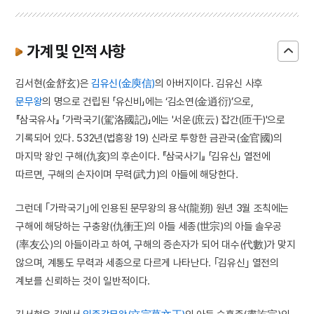
가계 및 인적 사항
김서현(金舒玄)은
김유신(金庾信)
의 아버지이다. 김유신 사후
문무왕
의 명으로 건립된 「유신비」에는 ‘김소연(金逍衍)’으로,
『삼국유사』 「가락국기(駕洛國記)」에는 '서운(庶云) 잡간(匝干)'으로
기록되어 있다. 532년(법흥왕 19) 신라로 투항한 금관국(金官國)의
마지막 왕인 구해(仇亥)의 후손이다. 『삼국사기』 「김유신」 열전에
따르면, 구해의 손자이며 무력(武力)의 아들에 해당한다.
그런데 ｢가락국기｣에 인용된 문무왕의 용삭(龍朔) 원년 3월 조칙에는
구해에 해당하는 구충왕(仇衝王)의 아들 세종(世宗)의 아들 솔우공
(率友公)의 아들이라고 하여, 구해의 증손자가 되어 대수(代數)가 맞지
않으며, 계통도 무력과 세종으로 다르게 나타난다. ｢김유신｣ 열전의
계보를 신뢰하는 것이 일반적이다.