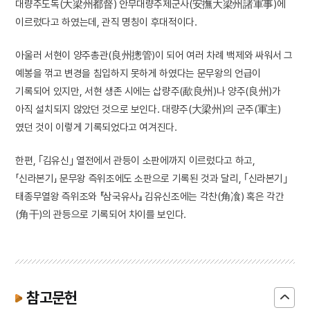
대량주도독(大梁州都督) 안무대량주제군사(安撫大梁州諸軍事)에
이르렀다고 하였는데, 관직 명칭이 후대적이다.
아울러 서현이 양주총관(良州摠管)이 되어 여러 차례 백제와 싸워서 그
예봉을 꺾고 변경을 침입하지 못하게 하였다는 문무왕의 언급이
기록되어 있지만, 서현 생존 시에는 삽량주(歃良州)나 양주(良州)가
아직 설치되지 않았던 것으로 보인다. 대량주(大梁州)의 군주(軍主)
였던 것이 이렇게 기록되었다고 여겨진다.
한편, ｢김유신｣ 열전에서 관등이 소판에까지 이르렀다고 하고,
「신라본기」 문무왕 즉위조에도 소판으로 기록된 것과 달리, ｢신라본기｣
태종무열왕 즉위조와 『삼국유사』 김유신조에는 각찬(角飡) 혹은 각간
(角干)의 관등으로 기록되어 차이를 보인다.
참고문헌