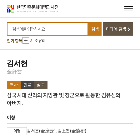
메뉴
본문
바로가기
바로가기
10
김자점
검색
미디어 검색
1
이달
검색어를 입력하세요
2
조유례
인기 항목
3
소양인
4
김경숙
김서현
5
장생전
金
舒
玄
6
간재집
역사
인물
삼국
7
검은간토기
삼국시대 신라의 지방관 및 장군으로 활동한 김유신의
8
공덕보
아버지.
9
금호아시아나그룹
10
김자점
이칭
1
이달
김서운(金庶云), 김소연(金逍衍)
이명
2
조유례