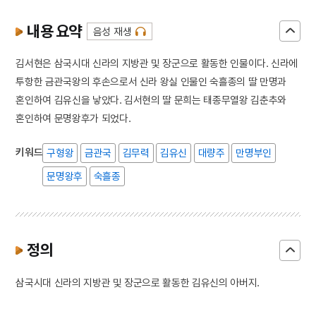
내용 요약
음성 재생
김서현은 삼국시대 신라의 지방관 및 장군으로 활동한 인물이다. 신라에
투항한 금관국왕의 후손으로서 신라 왕실 인물인 숙흘종의 딸 만명과
혼인하여 김유신을 낳았다. 김서현의 딸 문희는 태종무열왕 김춘추와
혼인하여 문명왕후가 되었다.
키워드
구형왕
금관국
김무력
김유신
대량주
만명부인
문명왕후
숙흘종
정의
삼국시대 신라의 지방관 및 장군으로 활동한 김유신의 아버지.