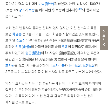
동안 3만 명의 승려에게
반승(飯僧)
을 하였다. 한편, 법왕사는 1009년
주2
(목종 12)
강조
가
목종
을 폐위시킨 후 목종이 천추태후
와 함께 머문
곳이기도 하다.
고려 전기 법왕사의 종파는 알려져 있지 않지만, 여말 선초의 기록을
더보기
보면
화엄종
승려들이 머물고 있어 화엄종 사찰이었던 것으로 보인다.
고려 말
정도전
이 쓴 「송화엄종사우운시서(送華嚴宗師友雲詩序)」에
의하면
김륜(金倫)
의 아들인 화엄종 승려
우운
이 왕명으로 법왕사에
주석하였으며,
권근(權近)
의 ｢조사당기(祖師堂記)｣에 의하면 우운의
문인인 의침(義砧)은 1403년(태종 3) 법왕사 서방장실 남쪽 빈터에
조사당
을 짓고, 시주를 모집하여
비로자나불
과
문수보살
,
보현보살
의
3존을 그린 그림과 화엄종 여러 조사의 상을 좌우로 나누어 봉안하였다.
의침이 조사당을 지을 무렵 법왕사는 계단이 무너지고 초석이 파괴되어
잡초만이 무성하여 퇴락한 모습이었다. 『신증동국여지승람』에는 절터만
있다고 기록되어 있어, 조선 건국 후 급속도로 퇴락하다 조선 전기
폐사된 것으로 보인다.