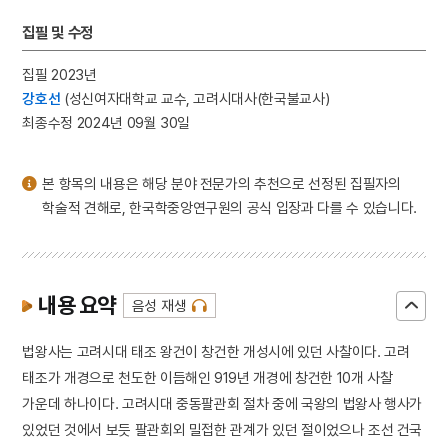
3
금강산
집필 및 수정
4
마니산
5
외삼촌
집필 2023년
강호선
(성신여자대학교 교수, 고려시대사(한국불교사)
6
등대
최종수정 2024년 09월 30일
7
북조선임시인민위원회
8
삼
본 항목의 내용은 해당 분야 전문가의 추천으로 선정된 집필자의
9
정감록
학술적 견해로, 한국학중앙연구원의 공식 입장과 다를 수 있습니다.
10
3·1운동
내용 요약
음성 재생
법왕사는 고려시대 태조 왕건이 창건한 개성시에 있던 사찰이다. 고려
태조가 개경으로 천도한 이듬해인 919년 개경에 창건한 10개 사찰
가운데 하나이다. 고려시대 중동팔관회 절차 중에 국왕의 법왕사 행사가
있었던 것에서 보듯 팔관회외 밀접한 관계가 있던 절이었으나 조선 건국