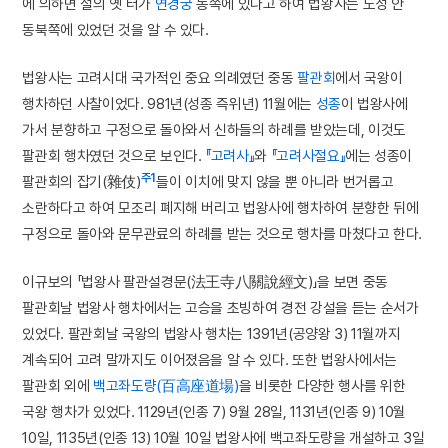
에 의하면 절의 옛 터가
연경궁
동쪽에 있다고 하여 법왕사는 도성 안
동북쪽에 있었던 것을 알 수 있다.
법왕사는 고려시대 국가적인 중요 의례였던 중동
팔관회
에서 국왕이
행차하던 사찰이었다. 981년(성종 즉위년) 11월에는
성종
이 법왕사에
가서 분향하고 구정으로 돌아와서 신하들의 하례를 받았는데, 이것도
팔관회 행차였던 것으로 보인다.
『고려사』
와
『고려사절요』
에는 성종이
주1
팔관회의 잡기(雜伎)
들이 이치에 맞지 않을 뿐 아니라 번거롭고
소란하다고 하여 모조리 폐지해 버리고 법왕사에 행차하여 분향한 뒤에
구정으로 돌아와 문무관료의 하례를 받는 것으로 행차를 마쳤다고 한다.
이규보의 「법왕사 팔관설경문(法王寺八關說經文)」을 보면 중동
팔관회날 법왕사 행차에서는 고승을 초빙하여 경전 강설을 듣는 순서가
있었다. 팔관회날 국왕의 법왕사 행차는 1391년(공양왕 3) 11월까지
계속되어 고려 말까지도 이어졌음을 알 수 있다. 또한 법왕사에서는
팔관회 외에
백고좌도량(百高座道場)
을 비롯한 다양한 행사를 위한
국왕 행차가 있었다. 1129년(인종 7) 9월 28일, 1131년(인종 9) 10월
10일, 1135년(인종 13) 10월 10일 법왕사에 백고좌도량을 개설하고 3일