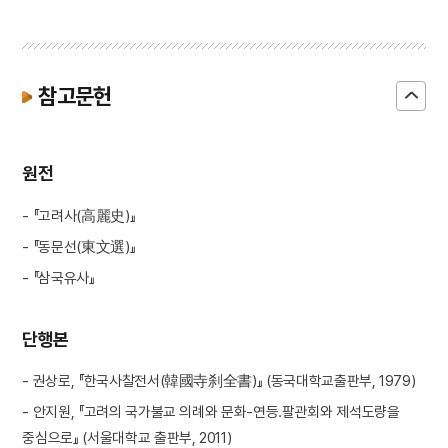
참고문헌
원전
- 『고려사(高麗史)』
- 『동문선(東文選)』
- 『삼국유사』
단행본
- 권상로, 『한국사찰전서(韓國寺刹全書)』 (동국대학교출판부, 1979)
- 안지원, 『고려의 국가불교 의례와 문화-연등.팔관회와 제석도량을
중심으로』 (서울대학교 출판부, 2011)