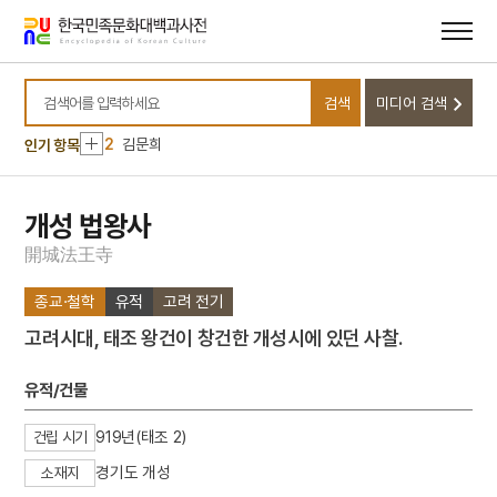
메뉴
본문
바로가기
바로가기
10
3·1운동
검색
미디어 검색
1
금성대군
검색어를 입력하세요
2
김문희
인기 항목
3
금강산
4
마니산
개성 법왕사
5
외삼촌
開
城
法
王
寺
6
등대
종교·철학
유적
고려 전기
7
북조선임시인민위원회
고려시대, 태조 왕건이 창건한 개성시에 있던 사찰.
8
삼
9
정감록
유적/건물
10
3·1운동
919년(태조 2)
건립 시기
1
금성대군
경기도 개성
소재지
2
김문희