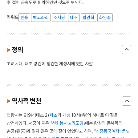
후 절이 급속도로 퇴락하였던 것으로 보인다.
키워드
반승
백고좌회
조사당
태조
팔관회
화엄종
정의
고려시대, 태조 왕건이 창건한 개성시에 있던 사찰.
역사적 변천
법왕사는 919년(태조 2)
태조
가 개성 10사(寺)의 하나로 이 절을
창건하였다. 서긍이 지은
『선화봉사고려도경』
에는 왕성의 동북쪽의
춘궁(春宮)과 멀지 않은 곳에 절이 있었다고 하며,
『신증동국여지승람』