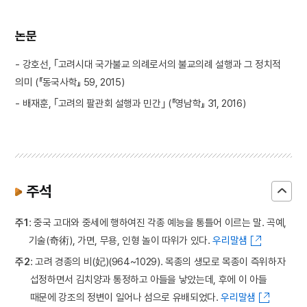
논문
- 강호선, ｢고려시대 국가불교 의례로서의 불교의례 설행과 그 정치적
의미 (『동국사학』 59, 2015)
- 배재훈, ｢고려의 팔관회 설행과 민간｣ (『영남학』 31, 2016)
주석
주1
: 중국 고대와 중세에 행하여진 각종 예능을 통틀어 이르는 말. 곡예,
기술(奇術), 가면, 무용, 인형 놀이 따위가 있다.
우리말샘
주2
: 고려 경종의 비(妃)(964~1029). 목종의 생모로 목종이 즉위하자
섭정하면서 김치양과 통정하고 아들을 낳았는데, 후에 이 아들
때문에 강조의 정변이 일어나 섬으로 유배되었다.
우리말샘