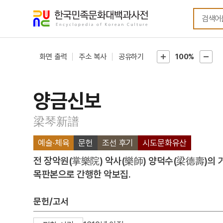
메뉴
본문
바로가기
바로가기
화면 출력
주소 복사
공유하기
100%
양금신보
梁琴新譜
예술·체육
문헌
조선 후기
시도문화유산
전 장악원(掌樂院) 악사(樂師) 양덕수(梁德壽)의 
목판본으로 간행한 악보집.
문헌/고서