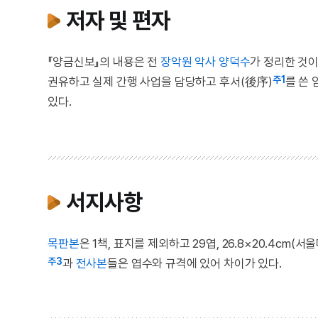
저자 및 편자
『양금신보』의 내용은 전
장악원
악사
양덕수
가 정리한 것이
주1
권유하고 실제 간행 사업을 담당하고 후서(後序)
를 쓴 
있다.
서지사항
목판본
은 1책, 표지를 제외하고 29엽, 26.8×20.4cm
주3
과
전사본
들은 엽수와 규격에 있어 차이가 있다.