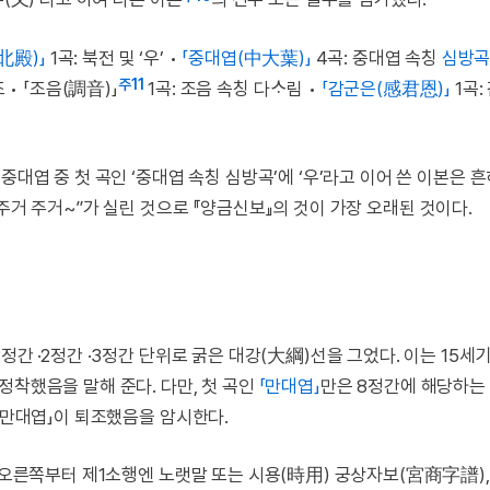
北殿)」
1곡: 북전 및 ‘우’ •
「중대엽(中大葉)」
4곡: 중대엽 속칭
심방곡
주11
 • 「조음(調音)」
1곡: 조음 속칭 다ᄉᆞ림 •
「감군은(感君恩)」
1곡:
중대엽 중 첫 곡인 ‘중대엽 속칭 심방곡’에 ‘우’라고 이어 쓴 이본은 
 주거 주거~”가 실린 것으로 『양금신보』의 것이 가장 오래된 것이다.
정간 ·2정간 ·3정간 단위로 굵은 대강(大綱)선을 그었다. 이는 15세
 정착했음을 말해 준다. 다만, 첫 곡인
「만대엽」
만은 8정간에 해당하는
 「만대엽」이 퇴조했음을 암시한다.
, 오른쪽부터 제1소행엔 노랫말 또는 시용(時用) 궁상자보(宮商字譜)