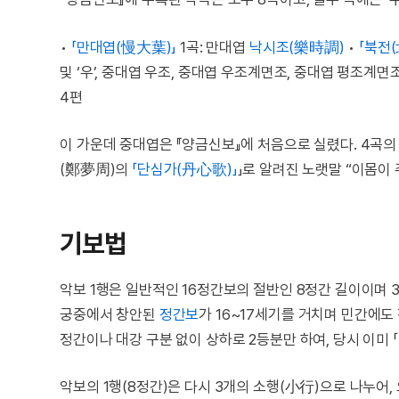
•
「만대엽(慢大葉)」
1곡: 만대엽
낙시조(樂時調)
•
「북전(
및 ‘우’, 중대엽 우조, 중대엽 우조계면조, 중대엽 평조계면조
4편
이 가운데 중대엽은 『양금신보』에 처음으로 실렸다. 4곡의 
(鄭夢周)의
「단심가(丹心歌)」
」로 알려진 노랫말 “이몸이
기보법
악보 1행은 일반적인 16정간보의 절반인 8정간 길이이며 3
궁중에서 창안된
정간보
가 16~17세기를 거치며 민간에도
정간이나 대강 구분 없이 상하로 2등분만 하여, 당시 이미
악보의 1행(8정간)은 다시 3개의 소행(小行)으로 나누어