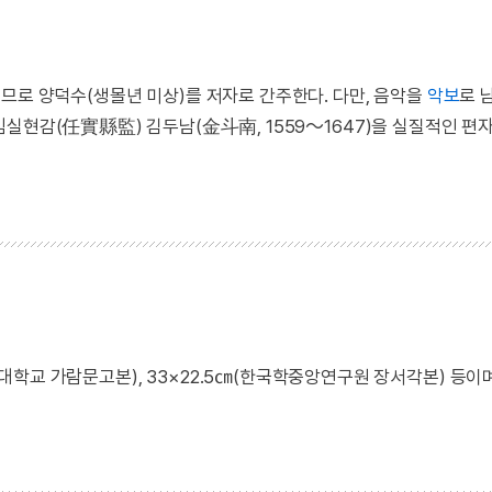
므로 양덕수(생몰년 미상)를 저자로 간주한다. 다만, 음악을
악보
로 
임실현감(任實縣監) 김두남(金斗南, 1559～1647)을 실질적인 편
(서울대학교 가람문고본), 33×22.5㎝(한국학중앙연구원 장서각본) 등이