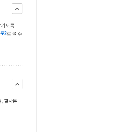
남기도록
주2
자
로 볼 수
며, 필사본