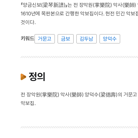
『양금신보(梁琴新譜)』는 전 장악원(掌樂院) 악사(樂師
1610년에 목판본으로 간행한 악보집이다. 현전 민간 악보집
것이다.
키워드
거문고
금보
김두남
양덕수
정의
전 장악원(掌樂院) 악사(樂師) 양덕수(梁德壽)의 거문고
악보집.