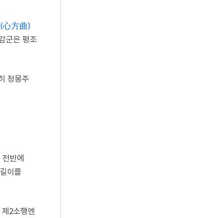
(心方曲)
 감군은 평조
흔히 정몽주
기 전반에
 길이를
, 제2소행엔