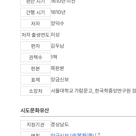
1610년 이전
편찬 시기
1610년
간행 시기
양덕수
저자
미상
저자 출생연도
김두남
편자
1책
권책수
목판본
판본
양금신보
표제
서울대학교 가람문고, 한국학중앙연구원 장서
소장처
시도문화유산
경상남도
지정기관
양금신보 (梁琴新譜)
명칭