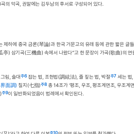
 8곡의 악곡, 권말에는 김두남의 후서로 구성되어 있다.
’라는 제하에 중국 금론(琴論)과 한국 거문고의 유래 등에 관한 짧은 글
과정(瓜亭) 삼기곡(三機曲) 속에서 나왔다”고 한 문장이 가곡(歌曲)의 
주6
주7
그림, 술대
잡는 법, 조현법(調絃法), 줄 짚는 법, 박절
세는 법,
주8
(界面調)
칠지(七指)
총 14조가 ‘평조, 우조, 평조계면조, 우조계
주9
)
이 일반화되었음이 범례에서 확인된다.
주10
(又)’라고 하여 다른 이본
의 전부 또는 일부를 첨가했다.