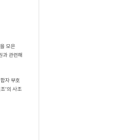
들을 모은
연원과 관련해
 합자 부호
면조’의 사조