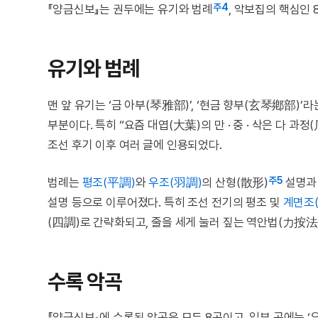
주4
『양금신보』는 권두에는 유기와 범례
, 악보집의 핵심인
유기와 범례
맨 앞 유기는 ‘금 아부(琴雅部)’, ‘현금 향부(玄琴鄕部)
부분이다. 특히 “요즘 대엽(大葉)의 만 · 중 · 삭은 다 
조선 후기 이후 여러 글에 인용되었다.
주5
범례는
평조(平調)
와
우조(羽調)
의 산형(散形)
설명과 
설명 등으로 이루어졌다. 특히 조선 전기의 평조 및
계면조
(四調)로 간략화되고, 줄을 세게 눌러 짚는 역안법(力按法
수록 악곡
『양금신보』에 수록된 악곡은 모두 8곡이고, 일부 곡에는 ‘우