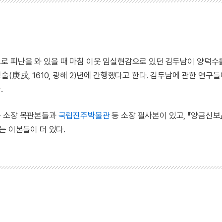
로 피난을 와 있을 때 마침 이웃 임실현감으로 있던 김두남이 양덕수
(庚戌, 1610, 광해 2)년에 간행했다고 한다. 김두남에 관한 연구
.
 소장 목판본들과
국립진주박물관
등 소장 필사본이 있고, 『양금신보
는 이본들이 더 있다.