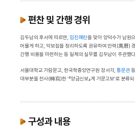
편찬 및 간행 경위
김두남의 후서에 따르면,
임진왜란
을 맞아 양덕수가 남원으
머물게 하고, 악보집을 정리하도록 권유하여 만력(萬曆) 경술
간행 비용을 마련하는 등 일체의 실무를 김두남이 주관했다
서울대학교 가람문고, 한국학중앙연구원 장서각,
통문관
등
대부분을 전사(轉寫)한 ‘『양금신보』계 거문고보’로 분류되
구성과 내용