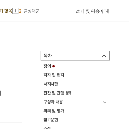
2
금성대군
기 항목
소개 및 이용 안내
3
나화랑
4
백중
5
익모초
6
홍문관
7
갑신정변
목차
8
나부
정의
9
세월호 참사
저자 및 편자
서지사항
10
아랑 설화
에
편찬 및 간행 경위
1
한천
구성과 내용
2
금성대군
의의 및 평가
3
나화랑
참고문헌
4
백중
주석