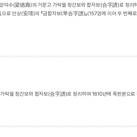
) 양덕수(梁德壽)의 거문고 가락을 정간보와 합자보(合字譜)로 정리
으로 안상(安瑺)의 『금합자보(琴合字譜)』(1572)에 이어 두 번째
 가락을 정간보와 합자보(合字譜)로 정리하여 1610년에 목판본으로