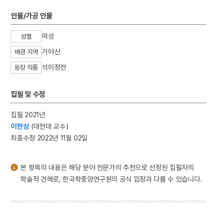
3
북조선임시인민위원회
인물/가공 인물
4
성수대교
5
주석
여성
성별
6
고려영화협회
가야산
배경 지역
7
금성대군
석이정전
등장 작품
8
생명파
9
석왕사 호지문
집필 및 수정
10
운산광산
집필 2021년
이한상
(대전대 교수)
최종수정 2022년 11월 02일
본 항목의 내용은 해당 분야 전문가의 추천으로 선정된 집필자의
학술적 견해로, 한국학중앙연구원의 공식 입장과 다를 수 있습니다.