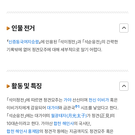
인물 전거
『
신증동국여지승람
』에 인용된 ｢석이정전｣과 ｢석순응전｣의 간략한
기록밖에 없어 정견모주에 대해 세부적으로 알기 어렵다.
활동 및 특징
｢석이정전｣에 따르면 정견모주는
가야
산신이며
천신
이비가
혹은
주1
이비가지에게 감응되어
대가야
와 금관국
시조를 낳았다고 한다.
｢석순응전｣에는 대가야의
월광태자(月光太子)
가 정견(正見)의
10대손이라고 한다. 가야산
합천 해인사
의 국사단,
합천 해인사 홍제암
의 정견각 등에는 지금까지도 정견모주 혹은