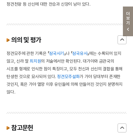
정견천왕 등 산신에 대한 전승과 신앙이 남아 있다.
더보기
의의 및 평가
정견모주에 관한 기록은 『
삼국사기
』나 『
삼국유사
』에는 수록되어 있지
않고, 신라 말
최치원
의 저술에서만 확인된다. 대가야와 금관국의
시조를 형제로 인식한 점이 특징이고, 모두 천신과 산신의 결합을 통해
탄생한 것으로 묘사되어 있다.
정견모주설화
가 가야 당대부터 존재한
것인지, 혹은 가야 멸망 이후 유민들에 의해 만들어진 것인지 분명하지
않다.
참고문헌