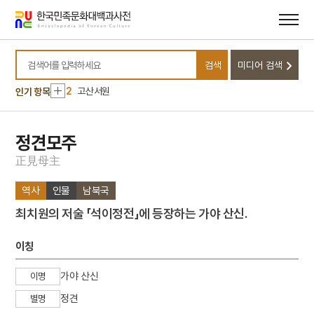
메뉴
본문
바로가기
바로가기
10
운산광산
검색
미디어 검색
1
정운유
검색어를 입력하세요
2
고산서원
인기 항목
3
북조선임시인민위원회
4
성수대교
정견모주
5
주석
正
見
母
主
6
고려영화협회
역사
인물
남북국
7
금성대군
최치원의 저술 「석이정전」에 등장하는 가야 산신.
8
생명파
9
석왕사 호지문
이칭
10
운산광산
가야 산신
이명
1
정운유
정견
별명
2
고산서원