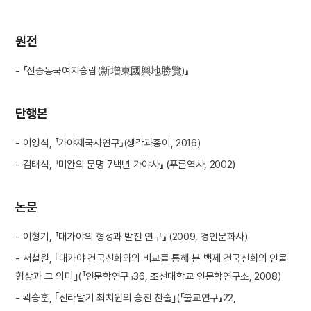
원전
- 『신증동국여지승람(新增東國輿地勝覽)』
단행본
- 이영식, 『가야제국사연구』(생각과종이, 2016)
- 김태식, 『미완의 문명 7백년 가야사』 (푸른역사, 2002)
논문
- 이형기, 『대가야의 형성과 발전 연구』 (2009, 경인문화사)
- 서철원, ｢대가야 건국신화와의 비교를 통해 본 백제 건국신화의 인물
형상과 그 의미｣(『인문학연구』36, 조선대학교 인문학연구소, 2008)
- 곽승훈, ｢신라말기 최치원의 승전 찬술｣(『불교연구』22,