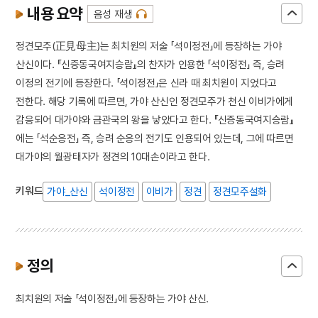
내용 요약
음성 재생
정견모주(正見母主)는 최치원의 저술 「석이정전」에 등장하는 가야
산신이다. 『신증동국여지승람』의 찬자가 인용한 「석이정전」 즉, 승려
이정의 전기에 등장한다. 「석이정전」은 신라 때 최치원이 지었다고
전한다. 해당 기록에 따르면, 가야 산신인 정견모주가 천신 이비가에게
감응되어 대가야와 금관국의 왕을 낳았다고 한다. 『신증동국여지승람』
에는 「석순응전」 즉, 승려 순응의 전기도 인용되어 있는데, 그에 따르면
대가야의 월광태자가 정견의 10대손이라고 한다.
키워드
가야_산신
석이정전
이비가
정견
정견모주설화
정의
최치원의 저술 「석이정전」에 등장하는 가야 산신.