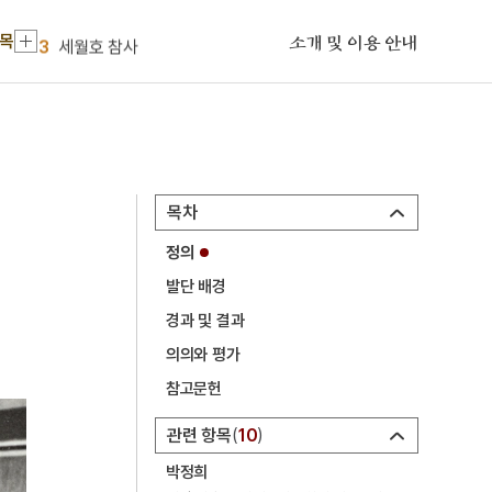
2
박람회
항목
3
세월호 참사
소개 및 이용 안내
4
금성대군
5
시왕도
6
쌍계사 팔상전 팔상탱
7
2·8독립선언서
목차
8
강강술래
정의
9
관음경
발단 배경
10
구절초
경과 및 결과
1
여수·순천 10·19사건
의의와 평가
2
박람회
참고문헌
3
세월호 참사
관련 항목
10
4
금성대군
박정희