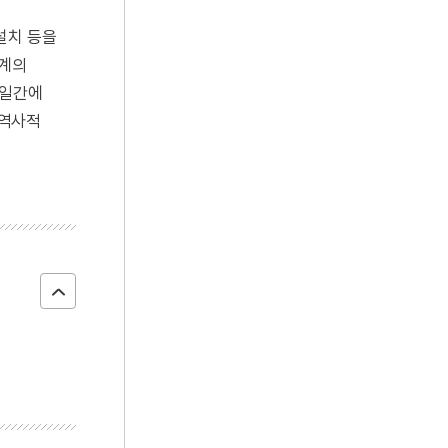
설치 등을
론계의
8일간에
 역사적