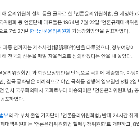
 위해 윤리위원회 설치 등을 골자로 한 「언론윤리위원회법」을 제정하고
국위원회 등 언론단체 대표들은 1964년 7월 22일 ‘언론규제대책위원
로 7월 27일
한국신문윤리위원회
기능강화방안을 발표하였다.
리위 파동 전까지는 제소사건(提訴事件)만을 다루었으나, 정부여당이
해 전국의 신문을 매일 자율적으로 심의하겠다는 안을 내 놓았다.
언론윤리위원회법」과 학원보장법안을 단독으로 국회에 제출했다. 야당
, 결국 공화당은 이례적으로 야간 국회를 강행해 일요일인 8월 2일
 오전 임시 국무회의에서 국회로부터 이송되어온 「언론윤리위원회법」 
 공포하였다.
법부
의 각 부처 출입 기자단이 「언론윤리위원회법」 반대 24시간 취재
규제대책위원회는 ‘언론윤리위원회법 철폐투쟁위원회’로 개편하고, 8월