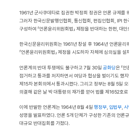
1961년 군사쿠데타로 집권한 박정희 정권은 언론 규제를
그러자 한국신문발행인협회, 통신협회, 편집인협회, IPI 한
구성하여 「언론윤리위원회법」 제정을 반대하는 한편, 대안으
한국신문윤리위원회는 1961년 창설 후 1964년 언론윤
「언론윤리위원회법」 제정을 시도하자 자체에 심의실을 설치
언론계의 반대 투쟁에도 불구하고 7월 30일
공화당
은 「
점거하고 통과를 저지하면서 여당과 협상을 벌이기도 했지만
제15차 본회의에서 통과시켰다. 그리고 정부는 8월 5일
의결해 같은 날 박 대통령의 재가를 얻어 법률 제1652호로
이에 반발한 언론계는 1964년 8월 4일
행정부
,
입법부
,
사
성명을 발표하였다. 언론 5개 단체가 구성한 기존의 언론
대규모 반대집회를 가졌다.