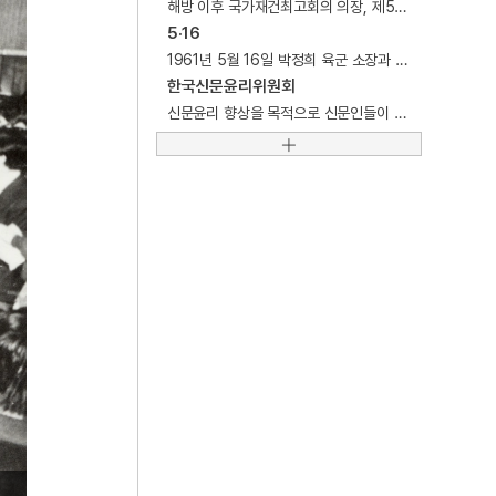
해방 이후 국가재건최고회의 의장, 제5, 6, 7, 8, 9대 대통령 등을 역임한 군인. 정치가.
5
시왕도
5·16
6
쌍계사 팔상전 팔상탱
1961년 5월 16일 박정희 육군 소장과 김종필 등 정군파(整軍派) 장교 중심으로 이루어진 군사쿠데타.
한국신문윤리위원회
7
2·8독립선언서
신문윤리 향상을 목적으로 신문인들이 설립한 자율규제단체.
8
강강술래
9
관음경
10
구절초