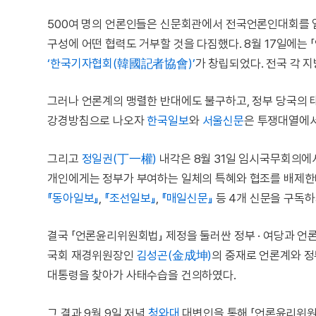
500여 명의 언론인들은 신문회관에서 전국언론인대회를 
구성에 어떤 협력도 거부할 것을 다짐했다. 8월 17일에는
‘한국기자협회(韓國記者協會)’
가 창립되었다. 전국 각 
그러나 언론계의 맹렬한 반대에도 불구하고, 정부 당국의 
강경방침으로 나오자
한국일보
와
서울신문
은 투쟁대열에서
그리고
정일권(丁一權)
내각은 8월 31일 임시국무회의에
개인에게는 정부가 부여하는 일체의 특혜와 협조를 배제한다
『동아일보』
,
『조선일보』
,
『매일신문』
등 4개 신문을 구독하
결국 「언론윤리위원회법」 제정을 둘러싼 정부 · 여당과 언
국회 재경위원장인
김성곤(金成坤)
의 중재로 언론계와 정
대통령을 찾아가 사태수습을 건의하였다.
그 결과 9월 9일 저녁
청와대
대변인을 통해 「언론윤리위원