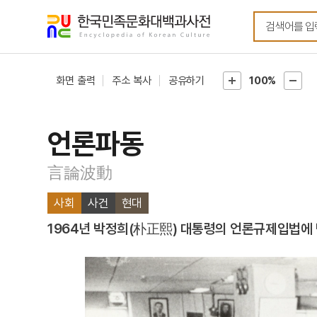
메뉴
본문
바로가기
바로가기
화면 출력
주소 복사
공유하기
100%
언론파동
言論波動
사회
사건
현대
1964년 박정희(朴正熙) 대통령의 언론규제입법에 