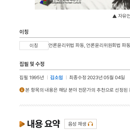
자유언
이칭
언론윤리위법 파동, 언론윤리위원회법 파
이칭
집필 및 수정
집필 1995년
김소임
최종수정 2023년 05월 04일
본 항목의 내용은 해당 분야 전문가의 추천으로 선정된
내용 요약
음성 재생