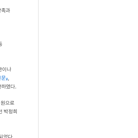
발족과
등
기관이나
신문』
,
언하였다.
의원으로
던 박정희
되었다.