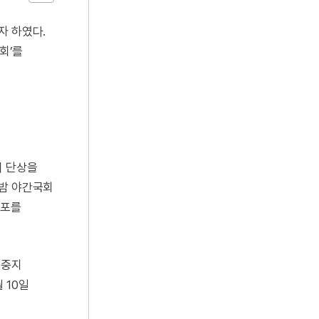
자 하였다.
회’를
이 단상을
 밤 야간국회
공포를
 중지
 10일