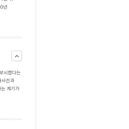
80년
유보시켰다는
필화사건과
하는 계기가