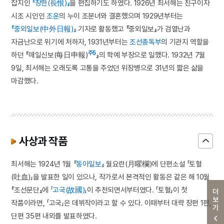
잡지인
『장한(長恨)』
을 편집하기도 하였다. 1926년 최서해는 친구이자
시조 시인인
조운
의 누이 조분녀와 결혼했으며 1929년부터는
『중외일보(中外日報)』
기자로 활동했고 『중외일보』가 검열난과
자금난으로 위기에 처하자, 1931년부터는
조선총독부
의 기관지 역할을
주5
하던 『매일신보(每日申報)
』의 학예 부장으로 일했다. 1932년 7월
9일, 최서해는 오래도록 고통을 주었던 위장병으로 31년의 짧은 삶을
마감했다.
사상과 작품
최서해는 1924년 1월
『동아일보』
월요란(月曜欄)에 단편소설 「토혈
(吐血)」을 발표한 일이 있으나, 작가로서 본격적인 활동은 같은 해 10월
『조선문단』에
「고국(故國)」
이 추천되면서부터였다. 「토혈」이 첫
더보기
작품이라면, 「고국」은 데뷔작이라고 할 수 있다. 이때부터 대략 장편 1편,
단편 35편 내외를 발표하였다.