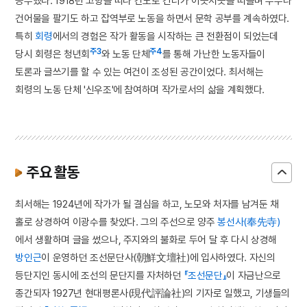
공부했다. 1918년 고향을 떠나 간도로 건너가 이곳저곳을 떠돌며 두부나
건어물을 팔기도 하고 잡역부로 노동을 하면서 문학 공부를 계속하였다.
특히
회령
에서의 경험은 작가 활동을 시작하는 큰 전환점이 되었는데
주3
주4
당시 회령은 청년회
와 노동 단체
를 통해 가난한 노동자들이
토론과 글쓰기를 할 수 있는 여건이 조성된 공간이었다. 최서해는
회령의 노동 단체 '신우조'에 참여하며 작가로서의 삶을 계획했다.
주요 활동
최서해는 1924년에 작가가 될 결심을 하고, 노모와 처자를 남겨둔 채
홀로 상경하여 이광수를 찾았다. 그의 주선으로 양주
봉선사(奉先寺)
에서 생활하며 글을 썼으나, 주지와의 불화로 두어 달 후 다시 상경해
방인근
이 운영하던 조선문단사(朝鮮文壇社)에 입사하였다. 자신의
등단지인 동시에 조선의 문단지를 자처하던
『조선문단』
이 자금난으로
종간되자 1927년 현대평론사(現代評論社)의 기자로 일했고, 기생들의