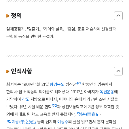
정의
일제강점기, 「탈출기」, 「기아와 살육」, 「홍염」 등을 저술하여 신경향파
문학의 등장을 견인한 소설가.
인적사항
주1
최서해는 1901년 1월 21일
함경북도
성진군
학중면 임명동에서
한의사 겸 소작농의 외아들로 태어났다. 1910년 아버지가
독립운동
에
가담하여
간도
지방으로 떠나자, 어머니의 손에서 가난한 소년 시절을
주2
보냈다. 유년 시절 배운 한학
과 성진보통학교에 3년 정도 재학한 것
외에 제대로 된 학교 교육을 받지 못했지만,
『청춘(靑春)』
·
『학지광(學之光)』
등의 잡지와
이광수
의 글을 읽으면서 혼자 문학을