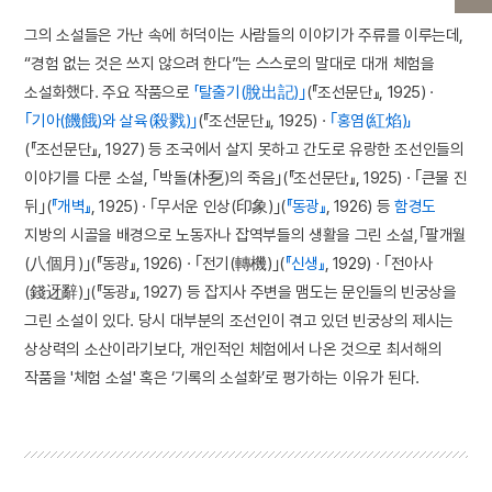
그의 소설들은 가난 속에 허덕이는 사람들의 이야기가 주류를 이루는데,
“경험 없는 것은 쓰지 않으려 한다”는 스스로의 말대로 대개 체험을
소설화했다. 주요 작품으로
「탈출기(脫出記)｣
(『조선문단』, 1925) ·
｢기아(饑餓)와 살육(殺戮)｣
(『조선문단』, 1925) ·
｢홍염(紅焰)」
(『조선문단』, 1927) 등 조국에서 살지 못하고 간도로 유랑한 조선인들의
이야기를 다룬 소설, ｢박돌(朴乭)의 죽음｣(『조선문단』, 1925) · ｢큰물 진
뒤｣(
『개벽』
, 1925) · ｢무서운 인상(印象)｣(
『동광』
, 1926) 등
함경도
지방의 시골을 배경으로 노동자나 잡역부들의 생활을 그린 소설,｢팔개월
(八個月)｣(『동광』, 1926) · ｢전기(轉機)｣(
『신생』
, 1929) · ｢전아사
(錢迓辭)｣(『동광』, 1927) 등 잡지사 주변을 맴도는 문인들의 빈궁상을
그린 소설이 있다. 당시 대부분의 조선인이 겪고 있던 빈궁상의 제시는
상상력의 소산이라기보다, 개인적인 체험에서 나온 것으로 최서해의
작품을 '체험 소설' 혹은 ‘기록의 소설화’로 평가하는 이유가 된다.