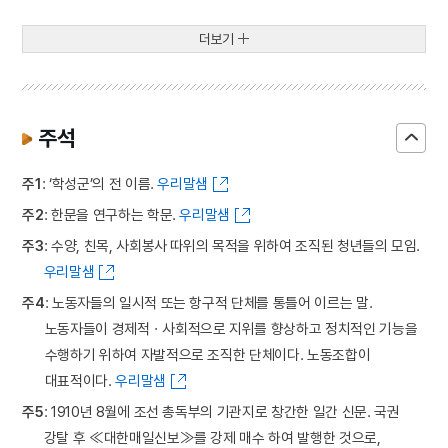
더보기
주석
주1
: ‘학성군’의 전 이름.
우리말샘
주2
: 한문을 연구하는 학문.
우리말샘
주3
: 수양, 친목, 사회봉사 따위의 목적을 위하여 조직된 청년들의 모임.
우리말샘
주4
: 노동자들의 일시적 또는 항구적 단체를 통틀어 이르는 말.
노동자들이 경제적ㆍ사회적으로 지위를 향상하고 정치적인 기능을
수행하기 위하여 자발적으로 조직한 단체이다. 노동조합이
대표적이다.
우리말샘
주5
: 1910년 8월에 조선 총독부의 기관지로 창간한 일간 신문. 국권
강탈 후 ≪대한매일신보≫를 강제 매수 하여 발행한 것으로,