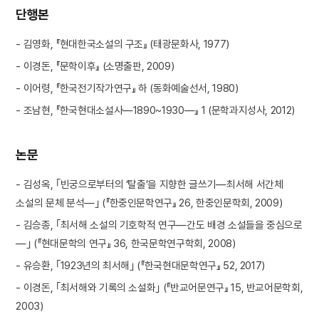
단행본
- 김영화, 『현대한국소설의 구조』 (태광문화사, 1977)
- 이경돈, 『문학이후』 (소명출판, 2009)
- 이어령, 『한국전기작가연구』 하 (동화예술선서, 1980)
- 조남현, 『한국현대소설사—1890~1930—』 1 (문학과지성사, 2012)
논문
- 김성옥, ｢빈궁으로부터의 ‘탈출’을 지향한 글쓰기—최서해 서간체
소설의 문체 분석—｣ (『한중인문학연구』 26, 한중인문학회, 2009)
- 김승종, ｢최서해 소설의 기호학적 연구—간도 배경 소설들을 중심으로
—｣ (『현대문학의 연구』 36, 한국문학연구학회, 2008)
- 유승환, ｢1923년의 최서해｣ (『한국현대문학연구』 52, 2017)
- 이경돈, ｢최서해와 기록의 소설화｣ (『반교어문연구』 15, 반교어문학회,
2003)