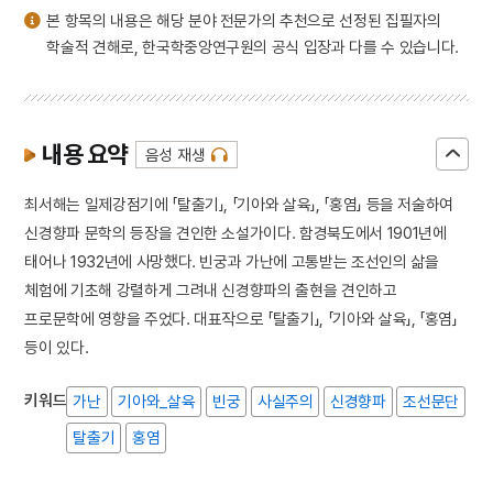
본 항목의 내용은 해당 분야 전문가의 추천으로 선정된 집필자의
학술적 견해로, 한국학중앙연구원의 공식 입장과 다를 수 있습니다.
내용 요약
음성 재생
최서해는 일제강점기에 「탈출기」, 「기아와 살육」, 「홍염」 등을 저술하여
신경향파 문학의 등장을 견인한 소설가이다. 함경북도에서 1901년에
태어나 1932년에 사망했다. 빈궁과 가난에 고통받는 조선인의 삶을
체험에 기초해 강렬하게 그려내 신경향파의 출현을 견인하고
프로문학에 영향을 주었다. 대표작으로 「탈출기」, 「기아와 살육」, 「홍염」
등이 있다.
키워드
가난
기아와_살육
빈궁
사실주의
신경향파
조선문단
탈출기
홍염