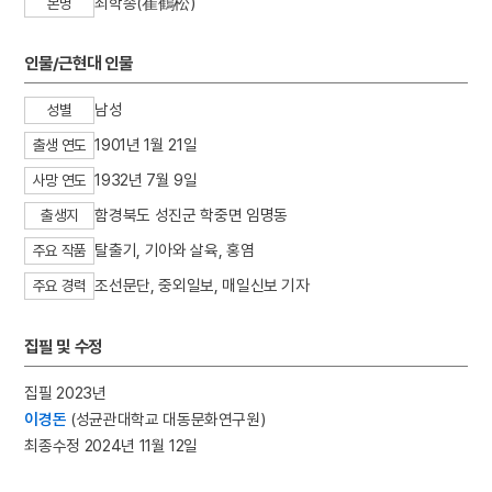
최학송(崔鶴松)
본명
3
마니산
4
이슬람교
인물/근현대 인물
5
꼭두서니
남성
성별
6
반민족행위특별조사위원회
1901년 1월 21일
7
세조
출생 연도
8
유관순
1932년 7월 9일
사망 연도
9
의민단
함경북도 성진군 학중면 임명동
출생지
10
절기
탈출기, 기아와 살육, 홍염
주요 작품
조선문단, 중외일보, 매일신보 기자
주요 경력
집필 및 수정
집필 2023년
이경돈
(성균관대학교 대동문화연구원)
최종수정 2024년 11월 12일