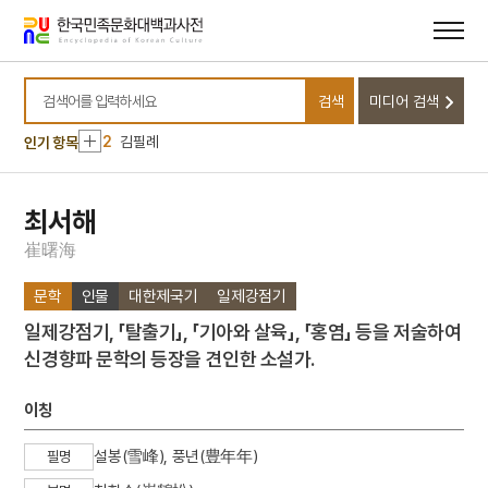
메뉴
본문
바로가기
바로가기
10
절기
검색
미디어 검색
1
금성대군
검색어를 입력하세요
2
김필례
인기 항목
3
마니산
4
이슬람교
최서해
5
꼭두서니
崔
曙
海
6
반민족행위특별조사위원회
문학
인물
대한제국기
일제강점기
7
세조
일제강점기, 「탈출기」, 「기아와 살육」, 「홍염」 등을 저술하여
8
유관순
신경향파 문학의 등장을 견인한 소설가.
9
의민단
10
절기
이칭
1
금성대군
설봉(雪峰), 풍년(豊年年)
필명
2
김필례