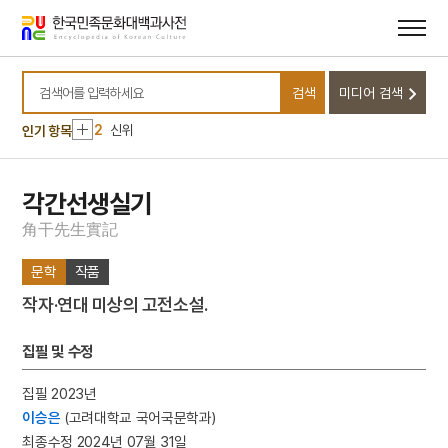
메뉴
본문
바로가기
바로가기
10
달서구
검색
미디어 검색
1
금성대군
검색어를 입력하세요
2
신위
인기 항목
3
이리역 폭발 사고
4
북조선임시인민위원회
각간선생실기
5
반야심경
角
干
先
生
實
記
6
개성 경천사지 십층석탑
문학
작품
7
경북대학교 상주캠퍼스
작자·연대 미상의 고전소설.
8
국방비
9
님의 침묵
집필 및 수정
10
달서구
집필 2023년
1
금성대군
이승은
(고려대학교 국어국문학과)
2
신위
최종수정 2024년 07월 31일