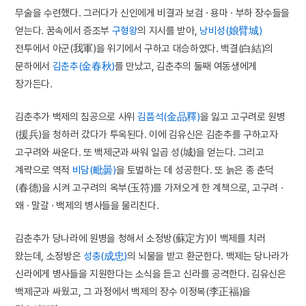
무술을 수련했다. 그러다가 신인에게 비결과 보검 · 용마 · 부하 장수들을
얻는다. 꿈속에서 증조부
구형왕
의 지시를 받아,
낭비성(娘臂城)
전투에서 아군(我軍)을 위기에서 구하고 대승하였다. 백결(白結)의
문하에서
김춘추(金春秋)
를 만났고, 김춘추의 둘째 여동생에게
장가든다.
김춘추가 백제의 침공으로 사위
김품석(金品釋)
을 잃고 고구려로 원병
(援兵)을 청하러 갔다가 투옥된다. 이에 김유신은 김춘추를 구하고자
고구려와 싸운다. 또 백제군과 싸워 일곱 성(城)을 얻는다. 그리고
계략으로 역적
비담(毗曇)
을 토벌하는 데 성공한다. 또 늙은 종 춘덕
(春德)을 시켜 고구려의 옥부(玉符)를 가져오게 한 계책으로, 고구려 ·
왜 · 말갈 · 백제의 병사들을 물리친다.
김춘추가 당나라에 원병을 청해서 소정방(蘇定方)이 백제를 치러
왔는데, 소정방은
성충(成忠)
의 뇌물을 받고 환군한다. 백제는 당나라가
신라에게 병사들을 지원한다는 소식을 듣고 신라를 공격한다. 김유신은
백제군과 싸웠고, 그 과정에서 백제의 장수 이정복(李正福)을