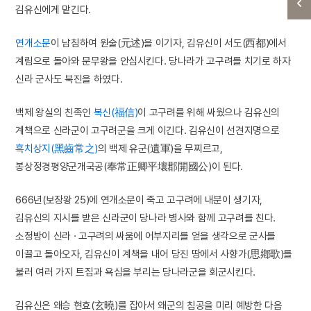
김유신에게 맡긴다.
연개소문
이 남침하여 원술(元述)을 이기자, 김유신이 서도(西都)에서
계림으로 돌아와 문무왕을 안심시킨다. 당나라가 고구려를 치기로 하자
신라 군사도 북진을 하였다.
백제 왕실의 친족인
복신(福信)
이 고구려를 위해 싸웠으나 김유신의
계책으로 신라군이 고구려군을 크게 이긴다. 김유신이 선견지명으로
흑치상지(黑齒常之)
의 백제 유군(遺軍)을 무찌르고,
봉상정경평양군개국공(奉常正卿平壤郡開國公)이 된다.
666년(보장왕 25)에 연개소문이 죽고 고구려에 내분이 생기자,
김유신의 지시를 받은 신라군이 당나라 병사와 함께 고구려를 친다.
소정방이 신라 · 고구려의 싸움에 어부지리를 얻을 생각으로 군사를
이끌고 돌아오자, 김유신이 계책을 내어 당진 땅에서 사향가(思鄕歌)를
불러 여러 가지 트집과 욕심을 부리는 당나라군을 회군시킨다.
김유신은 왜승 현효(玄曉)를 잡아서 왜군의 침공을 미리 예방한 다음