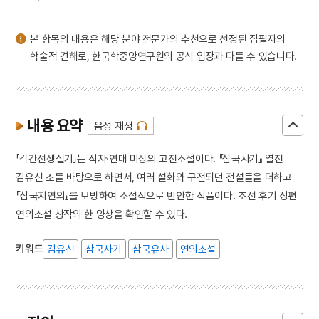
3
이리역 폭발 사고
4
북조선임시인민위원회
본 항목의 내용은 해당 분야 전문가의 추천으로 선정된 집필자의
5
반야심경
학술적 견해로, 한국학중앙연구원의 공식 입장과 다를 수 있습니다.
6
개성 경천사지 십층석탑
7
경북대학교 상주캠퍼스
8
국방비
내용 요약
음성 재생
9
님의 침묵
「각간선생실기」는 작자·연대 미상의 고전소설이다. 『삼국사기』 열전
10
달서구
김유신 조를 바탕으로 하면서, 여러 설화와 구전되던 전설들을 더하고
『삼국지연의』를 모방하여 소설식으로 번안한 작품이다. 조선 후기 장편
연의소설 창작의 한 양상을 확인할 수 있다.
키워드
김유신
삼국사기
삼국유사
연의소설