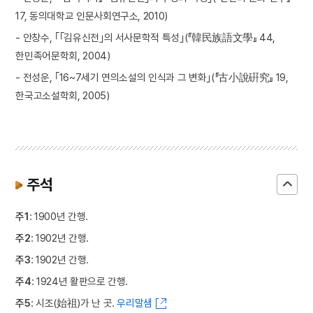
17, 동의대학교 인문사회연구소, 2010)
- 안창수, ｢｢김유신전｣의 서사문학적 특성｣(『韓民族語文學』 44,
한민족어문학회, 2004)
- 전성운, ｢16~7세기 연의소설의 인식과 그 변화｣(『古小說硏究』 19,
한국고소설학회, 2005)
주석
주1
: 1900년 간행.
주2
: 1902년 간행.
주3
: 1902년 간행.
주4
: 1924년 활판으로 간행.
주5
: 시조(始祖)가 난 곳.
우리말샘