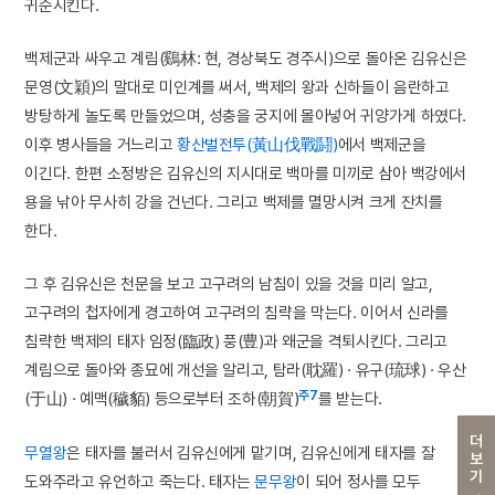
귀순시킨다.
백제군과 싸우고 계림(鷄林: 현, 경상북도 경주시)으로 돌아온 김유신은
문영(文穎)의 말대로 미인계를 써서, 백제의 왕과 신하들이 음란하고
방탕하게 놀도록 만들었으며, 성충을 궁지에 몰아넣어 귀양가게 하였다.
이후 병사들을 거느리고
황산벌전투(黃山伐戰鬪)
에서 백제군을
이긴다. 한편 소정방은 김유신의 지시대로 백마를 미끼로 삼아 백강에서
용을 낚아 무사히 강을 건넌다. 그리고 백제를 멸망시켜 크게 잔치를
한다.
그 후 김유신은 천문을 보고 고구려의 남침이 있을 것을 미리 알고,
고구려의 첩자에게 경고하여 고구려의 침략을 막는다. 이어서 신라를
침략한 백제의 태자 임정(臨政) 풍(豊)과 왜군을 격퇴시킨다. 그리고
계림으로 돌아와 종묘에 개선을 알리고, 탐라(耽羅) · 유구(琉球) · 우산
주7
(于山) · 예맥(穢貊) 등으로부터 조하(朝賀)
를 받는다.
더보기
무열왕
은 태자를 불러서 김유신에게 맡기며, 김유신에게 태자를 잘
도와주라고 유언하고 죽는다. 태자는
문무왕
이 되어 정사를 모두