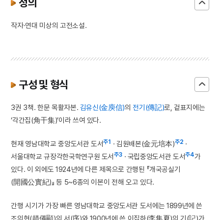
정의
작자·연대 미상의 고전소설.
구성 및 형식
3권 3책. 한문 목활자본.
김유신(金庾信)
의
전기(傳記)
로, 겉표지에는
‘각간집(角干集)’이라 쓰여 있다.
주1
주2
현재 영남대학교 중앙도서관 도서
· 김원배본(金元培本)
·
주3
주4
서울대학교 규장각한국학연구원 도서
· 국립중앙도서관 도서
가
있다. 이 외에도 1924년에 다른 제목으로 간행된 『개국공실기
(開國公實紀)』 등 5~6종의 이본이 전해 오고 있다.
간행 시기가 가장 빠른 영남대학교 중앙도서관 도서에는 1899년에 쓴
조의현(趙儀顯)의 서(序)와 1900년에 쓴 이집하(李集夏)의 기(記)가