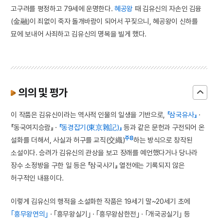
고구려를 평정하고 79세에 운명한다.
혜공왕
때 김유신의 자손인 김융
(金融)이 죄없이 죽자 돌개바람이 되어서 꾸짖으니, 혜공왕이 신하를
묘에 보내어 사죄하고 김유신의 명복을 빌게 했다.
의의 및 평가
이 작품은 김유신이라는 역사적 인물의 일생을 기반으로,
『삼국유사』
·
『동국여지승람』 ·
『동경잡기(東京雜記)』
등과 같은 문헌과 구전되어 온
주8
설화를 더해서, 사실과 허구를 교직(交織)
하는 방식으로 창작된
소설이다. 승려가 김유신의 관상을 보고 장래를 예언했다거나 당나라
장수 소정방을 구한 일 등은 『삼국사기』 열전에는 기록되지 않은
허구적인 내용이다.
이렇게 김유신의 행적을 소설화한 작품은 19세기 말~20세기 초에
｢흥무왕연의｣
· ｢흥무왕실기｣ · ｢흥무왕삼한전｣ · ｢개국공실기｣ 등