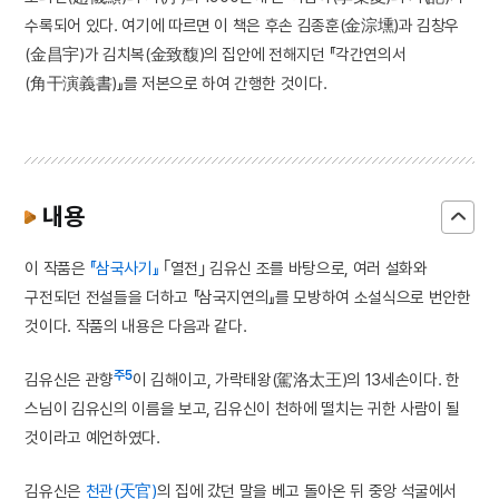
수록되어 있다. 여기에 따르면 이 책은 후손 김종훈(金淙壎)과 김창우
(金昌宇)가 김치복(金致馥)의 집안에 전해지던 『각간연의서
(角干演義書)』를 저본으로 하여 간행한 것이다.
내용
이 작품은
『삼국사기』
｢열전｣ 김유신 조를 바탕으로, 여러 설화와
구전되던 전설들을 더하고 『삼국지연의』를 모방하여 소설식으로 번안한
것이다. 작품의 내용은 다음과 같다.
주5
김유신은 관향
이 김해이고, 가락태왕(駕洛太王)의 13세손이다. 한
스님이 김유신의 이름을 보고, 김유신이 천하에 떨치는 귀한 사람이 될
것이라고 예언하였다.
김유신은
천관(天官)
의 집에 갔던 말을 베고 돌아온 뒤 중앙 석굴에서