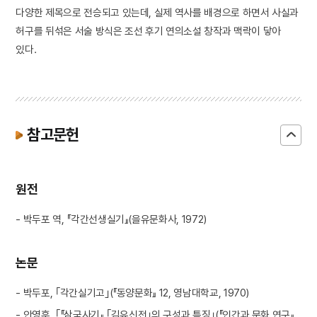
다양한 제목으로 전승되고 있는데, 실제 역사를 배경으로 하면서 사실과
허구를 뒤섞은 서술 방식은 조선 후기 연의소설 창작과 맥락이 닿아
있다.
참고문헌
원전
- 박두포 역, 『각간선생실기』(을유문화사, 1972)
논문
- 박두포, ｢각간실기고｣(『동양문화』 12, 영남대학교, 1970)
- 안영훈, ｢『삼국사기』 ｢김유신전｣의 구성과 특징｣(『인간과 문화 연구』