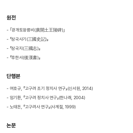
원전
- ｢광개토왕릉비(廣開土王陵碑)｣
- 『삼국사기(三國史記)』
- 『삼국지(三國志)』
- 『후한서(後漢書)』
단행본
- 여호규, 『고구려 초기 정치사 연구』(신서원, 2014)
- 임기환, 『고구려 정치사 연구』(한나래, 2004)
- 노태돈, 『고구려사 연구』(사계절, 1999)
논문