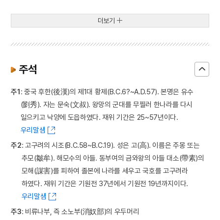
더보기
주석
주1
: 중국 후한(後漢)의 제1대 황제(B.C.6?~A.D.57). 본명은 유수
(劉秀). 자는 문숙(文叔). 왕망의 군대를 무찔러 한나라를 다시
일으키고 낙양에 도읍하였다. 재위 기간은 25~57년이다.
우리말샘
주2
: 고구려의 시조(B.C.58~B.C.19). 성은 고(高). 이름은 주몽 또는
추모(皺牟). 해모수의 아들. 동부여의 금와왕의 아들 대소(帶素)의
모해(謀害)를 피하여 졸본에 나라를 세우고 국호를 고구려라
하였다. 재위 기간은 기원전 37년에서 기원전 19년까지이다.
우리말샘
주3
: 비류나부, 즉 소노부(消奴部)의 우두머리