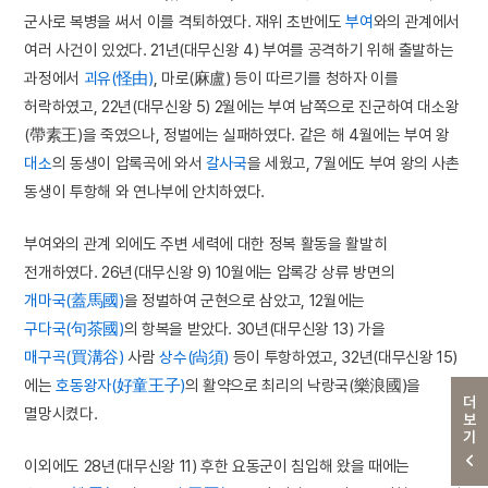
군사로 복병을 써서 이를 격퇴하였다. 재위 초반에도
부여
와의 관계에서
여러 사건이 있었다. 21년(대무신왕 4) 부여를 공격하기 위해 출발하는
과정에서
괴유(怪由)
, 마로(麻盧) 등이 따르기를 청하자 이를
허락하였고, 22년(대무신왕 5) 2월에는 부여 남쪽으로 진군하여 대소왕
(帶素王)을 죽였으나, 정벌에는 실패하였다. 같은 해 4월에는 부여 왕
대소
의 동생이 압록곡에 와서
갈사국
을 세웠고, 7월에도 부여 왕의 사촌
동생이 투항해 와 연나부에 안치하였다.
부여와의 관계 외에도 주변 세력에 대한 정복 활동을 활발히
전개하였다. 26년(대무신왕 9) 10월에는 압록강 상류 방면의
개마국(蓋馬國)
을 정벌하여 군현으로 삼았고, 12월에는
구다국(句茶國)
의 항복을 받았다. 30년(대무신왕 13) 가을
매구곡(買溝谷)
사람
상수(尙須)
등이 투항하였고, 32년(대무신왕 15)
에는
호동왕자(好童王子)
의 활약으로 최리의 낙랑국(樂浪國)을
더보기
멸망시켰다.
이외에도 28년(대무신왕 11) 후한 요동군이 침입해 왔을 때에는