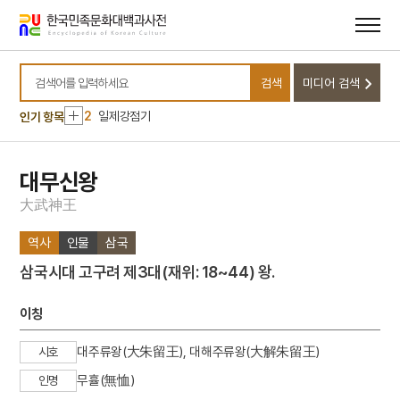
메뉴
본문
바로가기
바로가기
10
광주학생운동
검색
미디어 검색
1
금성대군
검색어를 입력하세요
2
일제강점기
인기 항목
3
서울 보타사 마애보살 좌상
4
서희
대무신왕
5
속담
大
武
神
王
6
이인좌의 난
역사
인물
삼국
7
익모초
삼국시대 고구려 제3대(재위: 18~44) 왕.
8
천수경
9
경의선
이칭
10
광주학생운동
대주류왕(大朱留王), 대해주류왕(大解朱留王)
시호
1
금성대군
무휼(無恤)
인명
2
일제강점기