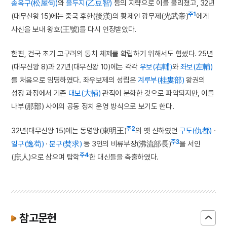
송옥구(松屋句)
와
을두지(乙豆智)
등의 지략으로 이를 물리쳤고, 32년
주1
(대무신왕 15)에는 중국 후한(後漢)의 황제인 광무제(光武帝)
에게
사신을 보내 왕호(王號)를 다시 인정받았다.
한편, 건국 초기 고구려의 통치 체제를 확립하기 위해서도 힘썼다. 25년
(대무신왕 8)과 27년(대무신왕 10)에는 각각
우보(右輔)
와
좌보(左輔)
를 처음으로 임명하였다. 좌우보제의 성립은
계루부(桂婁部)
왕권의
성장 과정에서 기존
대보(大輔)
관직이 분화한 것으로 파악되지만, 이를
나부(那部) 사이의 공동 정치 운영 방식으로 보기도 한다.
주2
32년(대무신왕 15)에는 동명왕(東明王)
의 옛 신하였던
구도(仇都)
·
주3
일구(逸苟)
·
분구(焚求)
등 3인의 비류부장(沸流部長)
을 서인
주4
(庶人)으로 삼으며 탐학
한 대신들을 축출하였다.
참고문헌