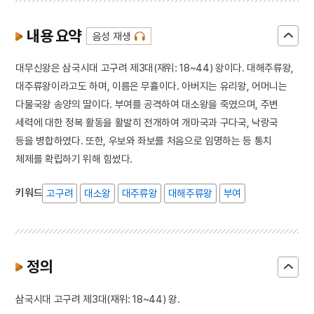
내용 요약
음성 재생
대무신왕은 삼국시대 고구려 제3대(재위: 18~44) 왕이다. 대해주류왕,
대주류왕이라고도 하며, 이름은 무휼이다. 아버지는 유리왕, 어머니는
다물국왕 송양의 딸이다. 부여를 공격하여 대소왕을 죽였으며, 주변
세력에 대한 정복 활동을 활발히 전개하여 개마국과 구다국, 낙랑국
등을 병합하였다. 또한, 우보와 좌보를 처음으로 임명하는 등 통치
체제를 확립하기 위해 힘썼다.
키워드
고구려
대소왕
대주류왕
대해주류왕
부여
정의
삼국시대 고구려 제3대(재위: 18~44) 왕.