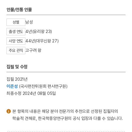
3
서울 보타사 마애보살 좌상
인물/전통 인물
4
서희
5
속담
남성
성별
6
이인좌의 난
4년(유리왕 23)
출생 연도
7
익모초
44년(대무신왕 27)
사망 연도
8
천수경
고구려 왕
주요 관직
9
경의선
10
광주학생운동
집필 및 수정
집필 2021년
이준성
(국사편찬위원회 편사연구원)
최종수정 2024년 08월 05일
본 항목의 내용은 해당 분야 전문가의 추천으로 선정된 집필자의
학술적 견해로, 한국학중앙연구원의 공식 입장과 다를 수 있습니다.