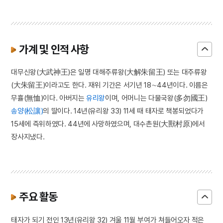
가계 및 인적 사항
대무신왕(大武神王)은 일명 대해주류왕(大解朱留王) 또는 대주류왕
(大朱留王)이라고도 한다. 재위 기간은 서기년 18∼44년이다. 이름은
무휼(無恤)이다. 아버지는
유리왕
이며, 어머니는 다물국왕(多勿國王)
송양(松讓)
의 딸이다. 14년(유리왕 33) 11세 때 태자로 책봉되었다가
15세에 즉위하였다. 44년에 사망하였으며, 대수촌원(大獸村原)에서
장사지냈다.
주요 활동
태자가 되기 전인 13년(유리왕 32) 겨울 11월 부여가 쳐들어오자 적은