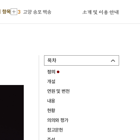
2
육즙
 항목
3
고양 송포 백송
소개 및 이용 안내
4
최명희문학관
5
측우기
6
5·16
7
가은집
목차
8
감자
정의
9
김정한
개설
10
변무주
연원 및 변천
1
금성대군
내용
2
육즙
현황
의의와 평가
3
고양 송포 백송
참고문헌
4
최명희문학관
주석