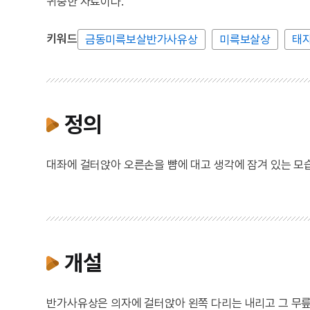
귀중한 자료이다.
키워드
금동미륵보살반가사유상
미륵보살상
태
정의
대좌에 걸터앉아 오른손을 뺨에 대고 생각에 잠겨 있는 모습
개설
반가사유상은 의자에 걸터앉아 왼쪽 다리는 내리고 그 무릎