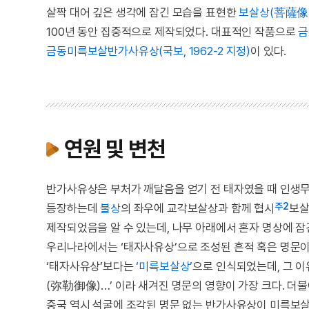
살짝 대어 깊은 생각에 잠긴 모습을 표현한
보살상(菩薩像
100년 동안 집중적으로 제작되었다. 대표적인 작품으로
금
금동미륵보살반가사유상(국보, 1962-2 지정)
이 있다.
연원 및 변천
반가사유상은 부처가 깨달음을 얻기 전 태자였을 때 인생
주2
등장하는데
불상
의 좌우에 교각보살상과 함께 협시
보살
제작되었음을 알 수 있는데, 나무 아래에서 혼자 명상에 
우리나라에서는 ‘태자사유상’으로 조성된 흔적 혹은 명문이
‘태자사유상’보다는
‘미륵보살상’
으로 인식되었는데, 그 
(弥勒御像)…’ 이라 새겨진 명문의 영향이 가장 크다. 
중국 역시 석굴에 조각된 명문 없는 반가사유상이 미륵보살