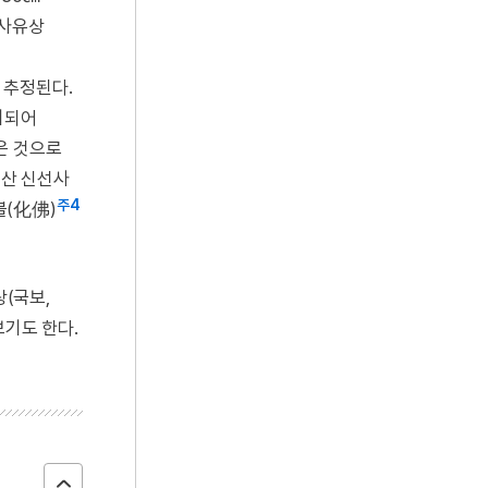
가사유상
 추정된다.
치되어
은 것으로
산 신선사
주4
불(化佛)
(국보,
보기도 한다.