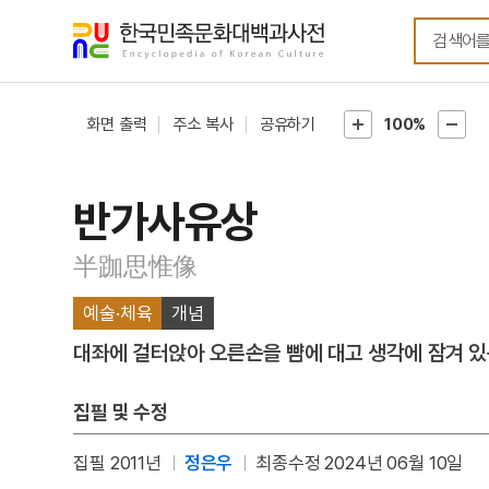
메뉴
본문
바로가기
바로가기
화면 출력
주소 복사
공유하기
100%
반가사유상
半跏思惟像
예술·체육
개념
대좌에 걸터앉아 오른손을 뺨에 대고 생각에 잠겨 있
집필 및 수정
집필 2011년
정은우
최종수정 2024년 06월 10일