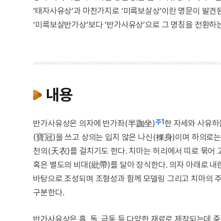
‘태자사유상’과 마찬가지로 ‘미륵보살상’이란 명문이 발견
‘미륵보살반가상’보다 ‘반가사유상’으로 그 명칭을 전환하
내용
주1
반가사유상은 의자에 반가좌(半跏坐)
한 자세와 사유하
(寶冠)을 쓰고 상의는 입지 않은 나신(裸身)이며 하의로
천의(天衣)를 걸치기도 한다. 치마는 허리에서 띠로 묶어 
혹은 별도의 비대(紕帶)를 달아 장식한다. 의자 아래로 내
바탕으로 조성되며 조형성과 함께 모델링 그리고 치마의 주
구분한다.
반가사유상은 흙, 돌, 금동 등 다양한 재료로 제작되는데 