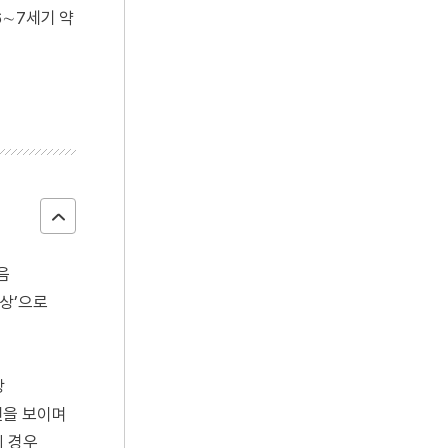
6∼7세기 약
음
유상’으로
이
상
련을 보이며
의 경우