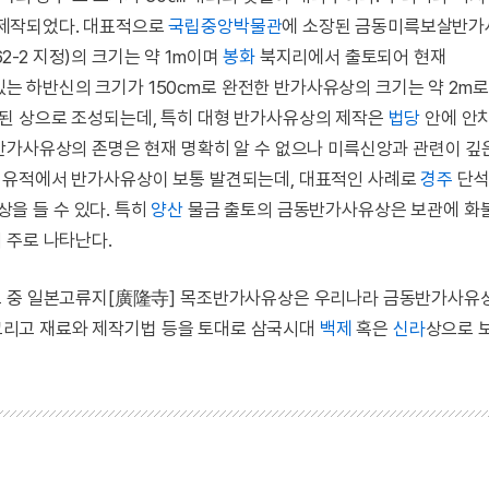
제작되었다. 대표적으로
국립중앙박물관
에 소장된 금동미륵보살반
62-2 지정)의 크기는 약 1m이며
봉화
북지리에서 출토되어 현재
 하반신의 크기가 150cm로 완전한 반가사유상의 크기는 약 2m로
된 상으로 조성되는데, 특히 대형 반가사유상의 제작은
법당
안에 안
반가사유상의 존명은 현재 명확히 알 수 없으나 미륵신앙과 관련이 깊
 유적에서 반가사유상이 보통 발견되는데, 대표적인 사례로
경주
단석
을 들 수 있다. 특히
양산
물금 출토의 금동반가사유상은 보관에 화
 주로 나타난다.
그 중 일본고류지[廣隆寺] 목조반가사유상은 우리나라 금동반가사유상
록 그리고 재료와 제작기법 등을 토대로 삼국시대
백제
혹은
신라
상으로 