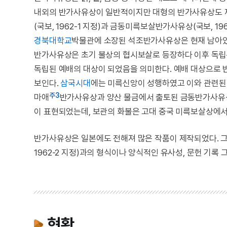
내외의 반가사유상이 일반적이지만 대형의 반가사유상도 
(국보, 1962-1 지정)과 금동미륵보살반가사유상(국보, 19
경북대학교
박물관에 소장된 석조반가사유상은 현재 남아있는
반가사유상은 초기 불상의 협시보살로 등장하다 이후 독립
독립된 예배의 대상이 되었음을 의미한다. 예배 대상으로 
보인다.
삼국시대
에는 미륵신앙이 성행하였고 이와 관련된
주3
마애
반가사유상과 양산 물금에서 출토된 금동반가사유상
이 표현되었는데, 보관의 화불은 고대 중국 미륵보살상에서
반가사유상은 일본에도 전해져 많은 작품이 제작되었다. 
1962-2 지정)과의 형식이나 양식적인 유사성, 문헌 기
현황