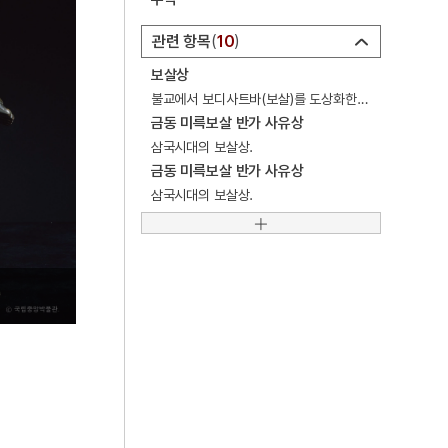
5
측우기
관련 항목
10
6
5·16
보살상
7
가은집
불교에서 보디사트바(보살)를 도상화한 상(像).
8
감자
금동 미륵보살 반가 사유상
삼국시대의 보살상.
9
김정한
금동 미륵보살 반가 사유상
10
변무주
삼국시대의 보살상.