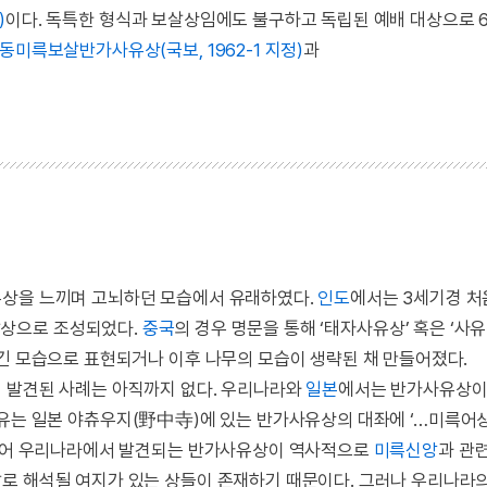
)
이다. 독특한 형식과 보살상임에도 불구하고 독립된 예배 대상으로 
동미륵보살반가사유상(국보, 1962-1 지정)
과
무상을 느끼며 고뇌하던 모습에서 유래하였다.
인도
에서는 3세기경 처
상으로 조성되었다.
중국
의 경우 명문을 통해 ‘태자사유상’ 혹은 ‘사
잠긴 모습으로 표현되거나 이후 나무의 모습이 생략된 채 만들어졌다.
 발견된 사례는 아직까지 없다. 우리나라와
일본
에서는 반가사유상
이유는 일본 야츄우지(野中寺)에 있는 반가사유상의 대좌에 ‘…미륵어
더불어 우리나라에서 발견되는 반가사유상이 역사적으로
미륵신앙
과 관
로 해석될 여지가 있는 상들이 존재하기 때문이다. 그러나 우리나라