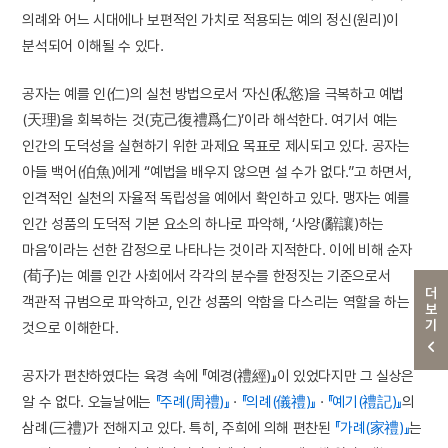
의례와 어느 시대에나 보편적인 가치로 적용되는 예의 정신(원리)이
분석되어 이해될 수 있다.
공자는 예를 인(仁)의 실천 방법으로서 ‘자신(私慾)을 극복하고 예법
(天理)을 회복하는 것(克己復禮爲仁)’이라 해석한다. 여기서 예는
인간의 도덕성을 실현하기 위한 과제요 목표로 제시되고 있다. 공자는
아들 백어(伯魚)에게 “예법을 배우지 않으면 설 수가 없다.”고 하면서,
인격적인 실천의 자율적 독립성을 예에서 확인하고 있다. 맹자는 예를
인간 성품의 도덕적 기본 요소의 하나로 파악해, ‘사양(辭讓)하는
마음’이라는 선한 감정으로 나타나는 것이라 지적한다. 이에 비해 순자
(荀子)는 예를 인간 사회에서 각각의 분수를 한정짓는 기준으로서
더보기
객관적 규범으로 파악하고, 인간 성품의 악함을 다스리는 역할을 하는
것으로 이해한다.
공자가 편찬하였다는 육경 속에 『예경(禮經)』이 있었다지만 그 실상은
알 수 없다. 오늘날에는
『주례(周禮)』
·
『의례(儀禮)』
·
『예기(禮記)』
의
삼례(三禮)가 전해지고 있다. 특히, 주희에 의해 편찬된
『가례(家禮)』
는