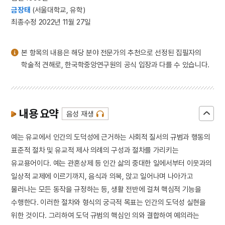
3
금동 보살 입상
금장태
(서울대학교, 유학)
4
세조
최종수정 2022년 11월 27일
5
고조선
6
광복절 노래
본 항목의 내용은 해당 분야 전문가의 추천으로 선정된 집필자의
학술적 견해로, 한국학중앙연구원의 공식 입장과 다를 수 있습니다.
7
금동 미륵보살 반가 사유상
8
대한천리교
9
병영초등학교
내용 요약
10
소음인
음성 재생
예는 유교에서 인간의 도덕성에 근거하는 사회적 질서의 규범과 행동의
표준적 절차 및 유교적 제사 의례의 구성과 절차를 가리키는
유교용어이다. 예는 관혼상제 등 인간 삶의 중대한 일에서부터 이웃과의
일상적 교제에 이르기까지, 음식과 의복, 앉고 일어나며 나아가고
물러나는 모든 동작을 규정하는 등, 생활 전반에 걸쳐 핵심적 기능을
수행한다. 이러한 절차와 형식의 궁극적 목표는 인간의 도덕성 실현을
위한 것이다. 그리하여 도덕 규범의 핵심인 의와 결합하여 예의라는