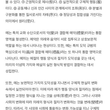
볼 수 있다. ① 근원적으로 제사(祭)다. ② 실천적으로 구체적 행동(履)
이다. ③ 공동체나 신과 인간 사이의 관계에서의 조화(和)다. ④ 분별과
구분화를 통한 질서로서의 차례(序)다. ⑤ 정당성과 접합성을 가진다는
의미에서 원리(理)다.
예는 특히 교화 수단으로서의 악(樂)과 결합해 예악(禮樂)이라는 통합
영역을 형성한다. 예악은 의례와 음악이 서로 침투되고 상호보완적
역할을 하는 데서 나타나는 현상이다. 또한, 예는 특히 도덕 규범의
핵심으로서 의(義)와 결합해 예의(禮義)라는 또 하나의 통합 영역으로
나타난다. 예의는 예절의 행동 양식과 절차가 도덕성을 갖는 데서,
의리의 이념적 가치와 예설의 실천 형식적 방법이 결합하는 데서
성립한다.
또한, 예는 보편적인 가치의 도덕성을 지니면서 구체적 현실의 변화
속에서 실천되어야 한다. 이에 따라 예가 행동 양식과 절차라는 점에서
일정한 고정된 형식을 지니는 것을 상례(常禮)라 한다. 그러나 시대와
사회의 변화에 따라 의례의 형식과 절차가 변화하는 것을 변례(變禮)라
한다. 따라서, 각 시대와 사회에 통용하는 변화 가능성을 지닌 구체적