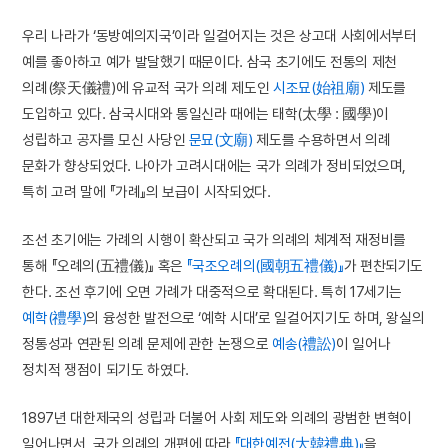
우리 나라가 ‘동방예의지국’이라 일컬어지는 것은 상고대 사회에서부터
예를 좋아하고 예가 발달했기 때문이다. 삼국 초기에도 전통의 제천
의례(祭天儀禮)에 유교적 국가 의례 제도인
시조묘(始祖廟)
제도를
도입하고 있다. 삼국시대와 통일신라 때에는 태학(太學 : 國學)이
성립하고 공자를 모신 사당인
문묘(文廟)
제도를 수용하면서 의례
문화가 향상되었다. 나아가 고려시대에는 국가 의례가 정비되었으며,
특히 고려 말에 『가례』의 보급이 시작되었다.
조선 초기에는 가례의 시행이 확산되고 국가 의례의 체계적 재정비를
통해 『오례의(五禮儀)』 혹은
『국조오례의(國朝五禮儀)』
가 편찬되기도
한다. 조선 후기에 오면 가례가 대중적으로 확대된다. 특히 17세기는
예학(禮學)
의 융성한 발전으로 ‘예학 시대’로 일컬어지기도 하며, 왕실의
정통성과 연관된 의례 문제에 관한 논쟁으로
예송(禮訟)
이 일어나
정치적 쟁점이 되기도 하였다.
1897년 대한제국의 성립과 더불어 사회 제도와 의례의 광범한 변혁이
일어나면서, 국가 의례의 개편에 따라
『대한예전(大韓禮典)』
을