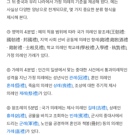
그 뒤 중국과 우리 나라에서 가정 의례의 기준을 제공해 왔다. 예는
사실상 다양한 양상으로 전개되므로, 몇 가지 중요한 분류 형식을
제시해 본다.
① 영역의 4분법 : 예의 적용 범위에 따라 국가 의례인 왕조례(王朝禮:
國朝禮 · 邦國禮), 지역 사회 선비 공동체 의례인 향례(鄕禮:鄕飮酒禮
· 鄕射禮 · 士相見禮), 학교 의례인 학교례(學校禮:入學禮 · 執贄禮),
가정 의례인 가례가 있다.
② 가례의 4분법 : 인간의 일생에서 맞는 중대한 사건에서 통과의례적인
성격을 지닌 가정 의례에는 성년식인
관례(冠禮)
, 혼인 의례인
혼례(昏禮)
, 죽음의 의례인
상례(喪禮)
, 조상에 대한 주기적 제사
의례인
제례(祭禮)
가 있다.
③ 왕조례의 5분법 : 국가 의례에는 제사 의례인
길례(吉禮)
, 상례인
흉례(凶禮)
, 공물을 바치고 조회하는
빈례(賓禮)
, 군사의 중대사에서
드리는
군례(軍禮)
, 노인을 공경하며 혼인과 책봉(冊封) 등의 의례인
가례(嘉禮)
가 있다.