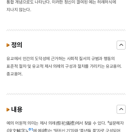
통합 개념으로도 나타난다. 이러한 정신이 결여된 예는 허례허식에
지나지 않는다.
정의
유교에서 인간의 도덕성에 근거하는 사회적 질서의 규범과 행동의
표준적 절차 및 유교적 제사 의례의 구성과 절차를 가리키는 유교용어.
종교용어.
내용
예의 어원적 의미는 제사 의례(祭祀儀禮)에서 찾을 수 있다. 『설문해자
주1
(說文解字)』
에 예(禮)는 ‘땅귀신 기’자와 ‘풍년들 풍’자로 구성되어