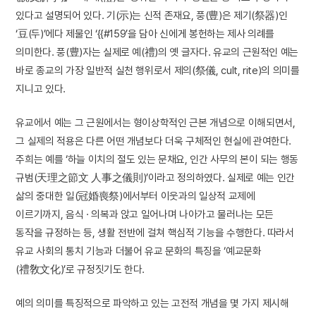
있다고 설명되어 있다. 기(示)는 신적 존재요, 풍(豊)은 제기(祭器)인
‘豆(두)’에다 제물인 ‘{{#159’을 담아 신에게 봉헌하는 제사 의례를
의미한다. 풍(豊)자는 실제로 예(禮)의 옛 글자다. 유교의 근원적인 예는
바로 종교의 가장 일반적 실천 행위로서 제의(祭儀, cult, rite)의 의미를
지니고 있다.
유교에서 예는 그 근원에서는 형이상학적인 근본 개념으로 이해되면서,
그 실제의 적용은 다른 어떤 개념보다 더욱 구체적인 현실에 관여한다.
주희는 예를 ‘하늘 이치의 절도 있는 문채요, 인간 사무의 본이 되는 행동
규범(天理之節文 人事之儀則)’이라고 정의하였다. 실제로 예는 인간
삶의 중대한 일(冠婚喪祭)에서부터 이웃과의 일상적 교제에
이르기까지, 음식 · 의복과 앉고 일어나며 나아가고 물러나는 모든
동작을 규정하는 등, 생활 전반에 걸쳐 핵심적 기능을 수행한다. 따라서
유교 사회의 통치 기능과 더불어 유교 문화의 특징을 ‘예교문화
(禮敎文化)’로 규정짓기도 한다.
예의 의미를 특징적으로 파악하고 있는 고전적 개념을 몇 가지 제시해