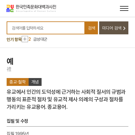
메뉴
본문
바로가기
바로가기
10
소음인
검색
미디어 검색
1
손곡산인전
검색어를 입력하세요
2
금성대군
인기 항목
3
금동 보살 입상
4
세조
예
5
고조선
禮
6
광복절 노래
종교·철학
개념
7
금동 미륵보살 반가 사유상
유교에서 인간의 도덕성에 근거하는 사회적 질서의 규범과
8
대한천리교
행동의 표준적 절차 및 유교적 제사 의례의 구성과 절차를
9
병영초등학교
가리키는 유교용어. 종교용어.
10
소음인
1
손곡산인전
집필 및 수정
2
금성대군
집필 1995년