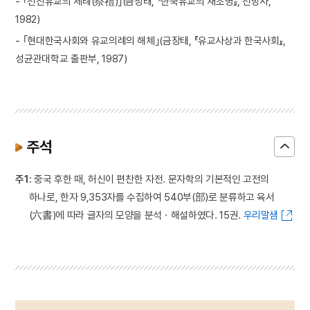
- ｢선진유교의 제례(祭禮)｣(금장태, 『한국유교의 재조명』, 전망사,
1982)
- ｢현대한국사회와 유교의례의 해체｣(금장태, 『유교사상과 한국사회』,
성균관대학교 출판부, 1987)
주석
주1
: 중국 후한 때, 허신이 편찬한 자전. 문자학의 기본적인 고전의
하나로, 한자 9,353자를 수집하여 540부(部)로 분류하고 육서
(六書)에 따라 글자의 모양을 분석ㆍ해설하였다. 15권.
우리말샘