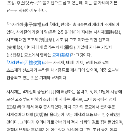
‘조상-후손[父母-子]’을 기반으로 삼고 있는데, 이는 곧 가례의 기본
요소로 작용하기도 한다.
『주자가례(朱子家禮)』의 ｢제례｣편에는 총 6종류의 제례가 소개되어
있다. 사계절의 가운데 달(음력 2·5·8·11월)에 지내는 사시제(四時祭),
시조에 대한 초조제(初祖祭), 시조 및 고조 이하를 위한 선조제
(先祖祭), 아버지에게 올리는 녜제(禰祭), 기일에 지내는 기일제
(忌日祭), 묘소에서 행하는
묘제(墓祭)
가 그것이다.
『사례편람(四禮便覽)』
에는 사시제, 녜제, 기제, 묘제 등과 같이
초조제와 선조제가 누락된 채 4종류로 제시되어 있으며, 이중 오늘날
전승되고 있는 것은 기제와 묘제이다.
사시제는 4계절의 중월(仲月)에 해당하는 음력 2, 5, 8, 11월에 사당에
모신 고조부모 이하의 조상에게 지내는 제사로, 고대 중국에서 정제
(正祭)라고 해서 매우 중시되었다. 마치 국가의 종묘에서 춘하추동
사계절마다 대향(大饗)을 올리듯이 모든 제사의 으뜸으로 간주되었던
것이다. 그러다가 우리나라로 건너와서 점차 쇠퇴의 길로 접어들었으며,
마침내 묘제와 혼용되기에 이르렀다. 일설에 따르면, 조선 중기 이후