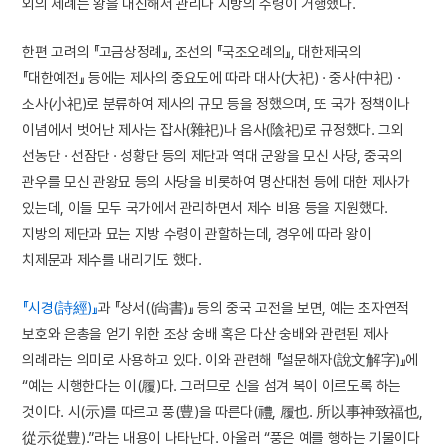
외의 제례는 왕을 대신해서 관리나 지방의 수령이 거행했다.
한편 고려의 『고금상정례』, 조선의 『국조오례의』, 대한제국의
『대한예전』 등에는 제사의 중요도에 따라 대사(大祀) · 중사(中祀) ·
소사(小祀)로 분류하여 제사의 규모 등을 정했으며, 또 국가 정책이나
이념에서 벗어난 제사는 잡사(雜祀)나 음사(陰祀)로 규정했다. 그외
선농단 · 선잠단 · 성황단 등의 제단과 역대 군왕을 모신 사당, 중국의
관우를 모신 관왕묘 등의 사당을 비롯하여 명산대천 등에 대한 제사가
있는데, 이들 모두 국가에서 관리하면서 제수 비용 등을 지원했다.
지방의 제단과 묘는 지방 수령이 관할하는데, 경우에 따라 왕이
치제문과 제수를 내리기도 했다.
『시경(詩經)』
과 『상서((尙書)』 등의 중국 고전을 보면, 예는 초자연적
보호와 은총을 얻기 위한 조상 숭배 혹은 다산 숭배와 관련된 제사
의례라는 의미로 사용하고 있다. 이와 관련해 『설문해자(說文解字)』에
“예는 시행한다는 이(履)다. 그러므로 신을 섬겨 복이 이르도록 하는
것이다. 시(示)를 따르고 풍(豊)을 따른다(禮, 履也. 所以事神致福也,
從示從豊).”라는 내용이 나타난다. 아울러 “풍은 예를 행하는 기물이다