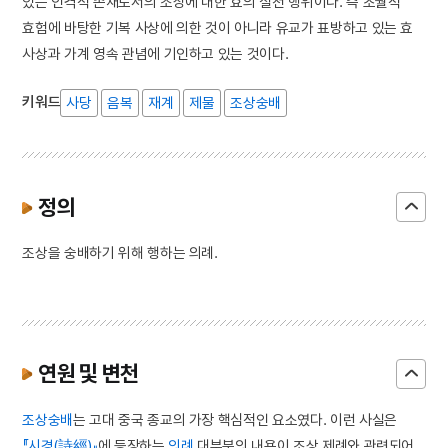
있는 인격적 존재로서의 조상에 대한 효의 실천 행위이다. 즉 초월적
효험에 바탕한 기복 사상에 의한 것이 아니라 유교가 표방하고 있는 효
사상과 가계 영속 관념에 기인하고 있는 것이다.
키워드
사당
음복
재계
제물
조상숭배
정의
조상을 숭배하기 위해 행하는 의례.
연원 및 변천
조상숭배
는 고대 중국 종교의 가장 핵심적인 요소였다. 이런 사실은
『시경(詩經)』
에 등장하는
의례
대부분의 내용이 조상 제례와 관련되어