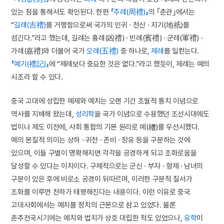
있는 점을 통해서도 확인된다. 한편
『주례(周禮)』
의 ｢춘관｣에서는
“
길례(吉禮)
를 거행함으로써 국가의 인귀 · 천신 · 지기(地祇)를
섬긴다.”라고 했는데, 길례는 흉례(凶禮) · 빈례(賓禮) · 군례(軍禮) ·
가례(嘉禮)와 더불어 국가
오례(五禮)
중 하나로,
제례
를 일컫는다.
『예기(禮記)』
에 “제례보다 중요한 것은 없다.”라고 했듯이, 제례는 예의
시초라 할 수 있다.
중국 고대에 성립한 예제와 예치는 오랜 기간 초월적 통치 이념으로
역사를 지배해 왔는데,
성리학
을 국가 이념으로 수용했던 조선시대에도
법이나 제도 이전에, 사회 통합의 기본 원리로 예(禮)를 우선시했다.
예의 본질적 의미는 상하 · 귀천 · 존비 · 장유 등을 구분하는 것에
있으며, 이들 구별이 명확해지면 각각을 공경하게 되고 조화로움을
달성할 수 있다는 이치이다. 구체적으로는 군신 · 부자 · 형제 · 남녀의
구분이 있은 후에 비로소 공경이 뒤따르며, 이러한 구분적 질서가
조화를 이루면 천하가 태평해진다는 내용이다. 이런 이유로 중국
고대사회에서는 예치를 정치의 근본으로 삼고 있었다. 물론
춘추전국시기에는 예치와 법치가 상호 대립한 적도 있었으나,
유학
이