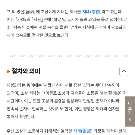
그 외 명절[節氣]에 조상에게 지내는 제사를
차례(茶禮)
라고 하는데,
이는 『가례』의 ｢사당｣편에 “설날 및 동지에 술과 과일을 올려 참례한다.”
및 “세속 명절에는 계절 음식을 올린다.”라는 지침에 근거하여 오늘날의
차례 습속으로 정착한 것으로 보인다.
절차와 의미
제(祭)라는 용어에는 ‘사람과 신이 서로 접한다.’라는 뜻이 함축되어
있으며, 조상 제례는 그야말로 조상과 자손들이 소통을 하는 장(場)이자
시간이다. 이는 또한 조상의 혼령을 일상과의 단절된 존재가 아니라
더보기
연속적 존재로 인식하는 것이기도 한데, 이런 경향은 제례의 절차를
통해서 확인된다.
우선 조상과 소통하기 위해서는 엄격한
재계(齋戒)
과정을 거쳐야 한다.