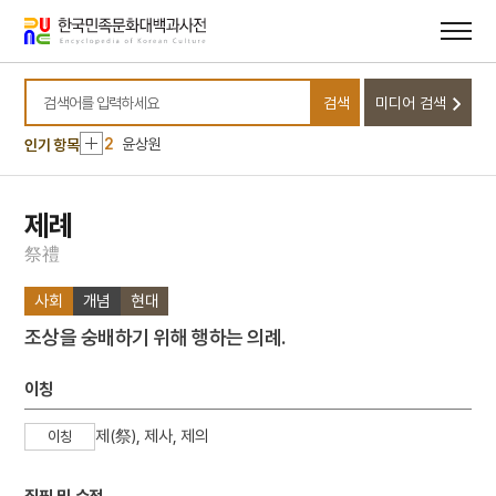
메뉴
본문
바로가기
바로가기
10
국우동 탱자나무
1
금성대군
검색
미디어 검색
검색어를 입력하세요
2
윤상원
인기 항목
3
오산전투
4
고분벽화
제례
5
광복절 노래
6
채문식
祭
禮
7
가야금병창
사회
개념
현대
8
강화도조약
조상을 숭배하기 위해 행하는 의례.
9
관미령전투
10
국우동 탱자나무
이칭
1
금성대군
제(祭), 제사, 제의
이칭
2
윤상원
3
오산전투