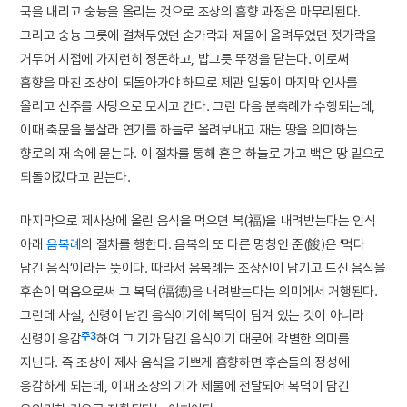
국을 내리고 숭늉을 올리는 것으로 조상의 흠향 과정은 마무리된다.
그리고 숭늉 그릇에 걸쳐두었던 숟가락과 제물에 올려두었던 젓가락을
거두어 시접에 가지런히 정돈하고, 밥그릇 뚜껑을 닫는다. 이로써
흠향을 마친 조상이 되돌아가야 하므로 제관 일동이 마지막 인사를
올리고 신주를 사당으로 모시고 간다. 그런 다음 분축례가 수행되는데,
이때 축문을 불살라 연기를 하늘로 올려보내고 재는 땅을 의미하는
향로의 재 속에 묻는다. 이 절차를 통해 혼은 하늘로 가고 백은 땅 밑으로
되돌아갔다고 믿는다.
마지막으로 제사상에 올린 음식을 먹으면 복(福)을 내려받는다는 인식
아래
음복례
의 절차를 행한다. 음복의 또 다른 명칭인 준(餕)은 ‘먹다
남긴 음식’이라는 뜻이다. 따라서 음복례는 조상신이 남기고 드신 음식을
후손이 먹음으로써 그 복덕(福德)을 내려받는다는 의미에서 거행된다.
그런데 사실, 신령이 남긴 음식이기에 복덕이 담겨 있는 것이 아니라
주3
신령이 응감
하여 그 기가 담긴 음식이기 때문에 각별한 의미를
지닌다. 즉 조상이 제사 음식을 기쁘게 흠향하면 후손들의 정성에
응감하게 되는데, 이때 조상의 기가 제물에 전달되어 복덕이 담긴