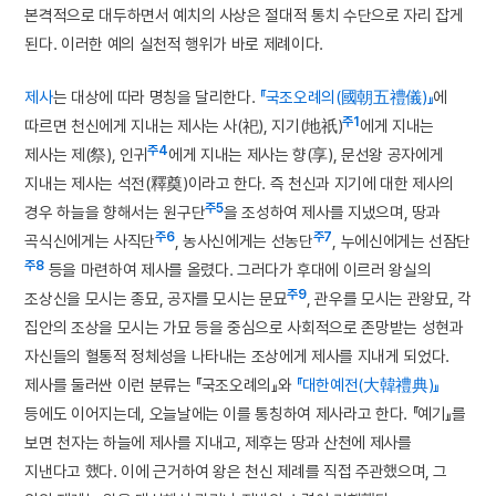
본격적으로 대두하면서 예치의 사상은 절대적 통치 수단으로 자리 잡게
된다. 이러한 예의 실천적 행위가 바로 제례이다.
제사
는 대상에 따라 명칭을 달리한다.
『국조오례의(國朝五禮儀)』
에
주1
따르면 천신에게 지내는 제사는 사(祀), 지기(地祇)
에게 지내는
주4
제사는 제(祭), 인귀
에게 지내는 제사는 향(享), 문선왕 공자에게
지내는 제사는 석전(釋奠)이라고 한다. 즉 천신과 지기에 대한 제사의
주5
경우 하늘을 향해서는 원구단
을 조성하여 제사를 지냈으며, 땅과
주6
주7
곡식신에게는 사직단
, 농사신에게는 선농단
, 누에신에게는 선잠단
주8
등을 마련하여 제사를 올렸다. 그러다가 후대에 이르러 왕실의
주9
조상신을 모시는 종묘, 공자를 모시는 문묘
, 관우를 모시는 관왕묘, 각
집안의 조상을 모시는 가묘 등을 중심으로 사회적으로 존망받는 성현과
자신들의 혈통적 정체성을 나타내는 조상에게 제사를 지내게 되었다.
제사를 둘러싼 이런 분류는 『국조오례의』와
『대한예전(大韓禮典)』
등에도 이어지는데, 오늘날에는 이를 통칭하여 제사라고 한다. 『예기』를
보면 천자는 하늘에 제사를 지내고, 제후는 땅과 산천에 제사를
지낸다고 했다. 이에 근거하여 왕은 천신 제례를 직접 주관했으며, 그