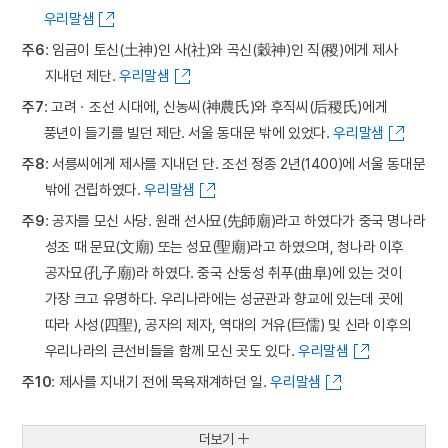
우리말샘
주6
: 임금이 토신(土神)인 사(社)와 곡신(穀神)인 직(稷)에게 제사
지내던 제단.
우리말샘
주7
: 고려ㆍ조선 시대에, 신농씨(神農氏)와 후직씨(后稷氏)에게
풍년이 들기를 빌던 제단. 서울 동대문 밖에 있었다.
우리말샘
주8
: 서릉씨에게 제사를 지내던 단. 조선 정종 2년(1400)에 서울 동대문
밖에 건립하였다.
우리말샘
주9
: 공자를 모신 사당. 원래 선사묘(先師廟)라고 하였다가 중국 명나라
성조 때 문묘(文廟) 또는 성묘(聖廟)라고 하였으며, 청나라 이후
공자묘(孔子廟)라 하였다. 중국 산둥성 취푸(曲阜)에 있는 것이
가장 크고 유명하다. 우리나라에는 성균관과 향교에 있는데 곳에
따라 사성(四聖), 공자의 제자, 역대의 거유(巨儒) 및 신라 이후의
우리나라의 큰선비들을 함께 모신 곳도 있다.
우리말샘
주10
: 제사를 지내기 전에 목욕재계하던 일.
우리말샘
더보기