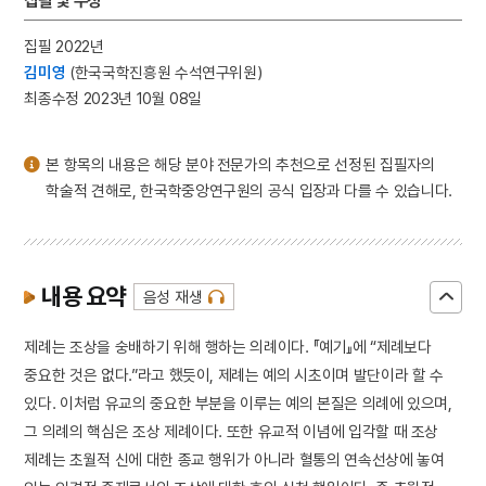
집필 및 수정
4
고분벽화
집필 2022년
5
광복절 노래
김미영
(한국국학진흥원 수석연구위원)
6
채문식
최종수정 2023년 10월 08일
7
가야금병창
8
강화도조약
본 항목의 내용은 해당 분야 전문가의 추천으로 선정된 집필자의
9
관미령전투
학술적 견해로, 한국학중앙연구원의 공식 입장과 다를 수 있습니다.
10
국우동 탱자나무
내용 요약
음성 재생
제례는 조상을 숭배하기 위해 행하는 의례이다. 『예기』에 “제례보다
중요한 것은 없다.”라고 했듯이, 제례는 예의 시초이며 발단이라 할 수
있다. 이처럼 유교의 중요한 부분을 이루는 예의 본질은 의례에 있으며,
그 의례의 핵심은 조상 제례이다. 또한 유교적 이념에 입각할 때 조상
제례는 초월적 신에 대한 종교 행위가 아니라 혈통의 연속선상에 놓여