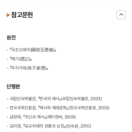
참고문헌
원전
- 『국조오례의(國朝五禮儀)』
- 『예기(禮記)』
- 『주자가례(朱子家禮)』
단행본
- 국립민속박물관, 『한국의 제사』(국립민속박물관, 2003)
- 한국국학진흥원, 『제사와 제례문화』(한국국학진흥원, 2005)
- 금장태, 『귀신과 제사』(제이앤씨, 2009)
- 김미영, 『유교의례의 전통과 상징』(민속원, 2010)