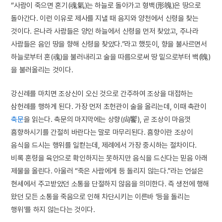
“사람이 죽으면 혼기(魂氣)는 하늘로 돌아가고 형백(形魄)은 땅으로
돌아간다. 이런 이유로 제사를 지낼 때 음지와 양천에서 신령을 찾는
것이다. 은나라 사람들은 양인 하늘에서 신령을 먼저 찾았고, 주나라
사람들은 음인 땅을 향해 신령을 찾았다.”라고 했듯이, 향을 불사르면서
하늘로부터 혼(魂)을 불러내리고 술을 따름으로써 땅 밑으로부터 백(魄)
을 불러올리는 것이다.
강신례를 마치면 조상신이 오신 것으로 간주하여 조상을 대접하는
삼헌례를 행하게 된다. 가장 먼저 초헌관이 술을 올리는데, 이때 축관이
축문
을 읽는다. 축문의 마지막에는 상향(尙饗), 곧 조상이 마음껏
흠향하시기를 간절히 바란다는 말로 마무리된다. 흠향이란 조상이
음식을 드시는 행위를 일컫는데, 제례에서 가장 중시하는 절차이다.
비록 혼령을 육안으로 확인하지는 못하지만 음식을 드신다는 믿음 아래
제물을 올린다. 아울러 “죽은 사람에게 등 돌리지 않는다.”라는 언설은
현세에서 주고받았던 소통을 단절하지 않음을 의미한다. 즉 생전에 행해
왔던 모든 소통을 죽음으로 인해 차단시키는 이른바 ‘등을 돌리는
행위’를 하지 않는다는 것이다.