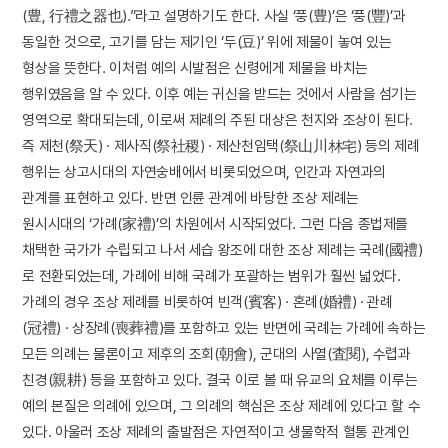
(豊, 行禮之器也).”라고 설명하기도 한다. 사실 ‘풍(豊)’은 ‘풍(豐)’과
동일한 것으로, 고기를 담는 제기인 ‘두(豆)’ 위에 제물이 놓여 있는
형상을 뜻한다. 이처럼 예의 시발점은 신령에게 제물을 바치는
행위였음을 알 수 있다. 이후 예는 귀신을 받드는 것에서 사람을 섬기는
영역으로 확대되는데, 이로써 제례의 주된 대상은 천지와 조상이 된다.
즉 제천(祭天) · 제사직(祭社稷) · 제산천임택(祭山川林宅) 등의 제례
행위는 상고시대의 자연숭배에서 비롯되었으며, 인간과 자연과의
관계를 표현하고 있다. 반면 인륜 관계에 바탕한 조상 제례는
원시시대의 ‘가례(家禮)’의 차원에서 시작되었다. 그런 다음 종법제를
채택한 국가가 수립되고 나서 세습 왕조에 대한 조상 제례는 국례(國禮)
로 전환되었는데, 가례에 비해 국례가 포괄하는 범위가 훨씬 넓었다.
가례의 경우 조상 제례를 비롯하여 빈객(賓客) · 혼례(婚禮) · 관례
(冠禮) · 상장례(喪葬禮)를 포함하고 있는 반면에 국례는 가례에 속하는
모든 의례는 물론이고 제후의 조회(朝會), 군대의 사열(査閱), 수렵과
친경(親耕) 등을 포함하고 있다. 결국 이로 볼 때 유교의 요체를 이루는
예의 본질은 의례에 있으며, 그 의례의 핵심은 조상 제례에 있다고 할 수
있다. 아울러 조상 제례의 출발점은 자연적이고 생물학적 혈통 관계인