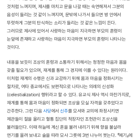
것처럼 느껴지며, 제사를 마치고 문을 나갈 때는 숙연해져서 그분의
음성이 들리는 것 같이 느껴지며, 문밖에 나가서 들으면 방 안에서
뚜렷하게 그분의 탄식하는 소리가 들리는 것 같은 느낌이 든다.
그러므로 제사에 있어서 사랑하는 마음이 지극하면 부모의 혼령이
눈앞에 존재하고 사랑하는 마음이 지극하면 부모의 혼령이 나타나는
것이다.
내용을 보듯이 조상의 혼령과 소통하기 위해서는 청정한 마음과 몸을
갖출 필요가 있으며, 재계를 통해 그 경지에 이를 수 있다는 원리이다.
이처럼 재계의 수행은 신과 교감하기 위해 몸과 마음을 정화시키는
절차로, 여타 종교에서도 보편적으로 나타나는 의례의 신성화
(celestialization) 행위라고 할 수 있다. 유교식 제사 역시 마찬가지로,
재계를 통해 몸과 마음이 정화되면 조상을 모실 자격을 갖추었다고
간주한다. 그런 다음
사당
에서
신주
를 모셔와 교의에 좌정시키면
제관들이 절을 올리고 혈통 집단의 적장자인 초헌관이 조상신을
불러들인다. 이때 하늘에 계신 혼을 불러 내리기 위해 향을 불살라
연기를 올려 보내고 술을 따라 모사 그릇에 3번 나누어 붓는다. 『예기』에