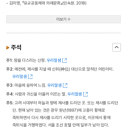
- 김미영, 『유교공동체와 의례문화』(민속원. 2018)
더보기
주석
주1
: 땅을 다스리는 신령.
우리말샘
주2
: 예전에, 제사를 지낼 때 신위(神位) 대신으로 앉히던 어린아이.
우리말샘
주3
: 마음에 응하여 느낌.
우리말샘
주4
: 사람과 귀신을 아울러 이르는 말.
우리말샘
주5
: 고려 시대부터 하늘과 땅에 제사를 드리던 곳. 또는 제사를 드리던
단. 현재 남아 있는 것은 광무 원년(1897)에 고종이 황제로
즉위하면서 다시 제사를 드리기 시작한 곳으로, 이곳에서 황제
즉위식을 거행하였다. 서울 조선 호텔 안에 일부가 남아 있다.