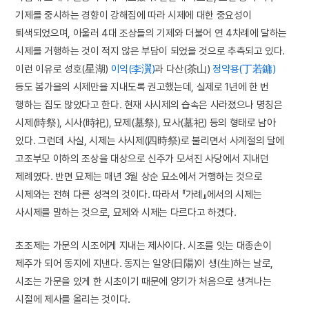
기제를 중시하는 경향이 강해짐에 따라 시제에 대한 중요성이
퇴색되었으며, 아울러 4대 조상들의 기제와 더불어 연 4차례에 달하는
시제를 거행하는 것이 적지 않은 부담이 되었을 것으로 추측되고 있다.
이런 이유로 성호(星湖)
이익(李瀷)
과 다산(茶山)
정약용(丁若鏞)
등도 봄가을의 시제만을 지내도록 권고했는데, 실제로 1년에 한 번
행하는 집도 많았다고 한다. 현재 사시제의 습속은 사라졌으나 명칭은
시제(時祭), 시사(時祀), 묘제(墓祭), 묘사(墓祀) 등의 형태로 남아
있다. 그런데 사실, 시제는 사시제(四時祭)로 불리면서 사계절의 달에
고조부모 이하의 조상을 대상으로 신주가 모셔진 사당에서 지내던
제례였다. 반면 묘제는 매년 3월 상순 묘소에서 거행하는 것으로
시제와는 전혀 다른 성격의 것이다. 따라서 『가례』에서의 시제는
사시제를 말하는 것으로, 묘제와 시제는 다르다고 하겠다.
초조제는 가문의 시조에게 지내는 제사이다. 시조를 잇는 대종손이
제주가 되어 동지에 지낸다. 동지는 일양(日陽)이 생(生)하는 날로,
시조는 가문을 있게 한 시초이기 때문에 양기가 처음으로 생겨나는
시절에 제사를 올리는 것이다.