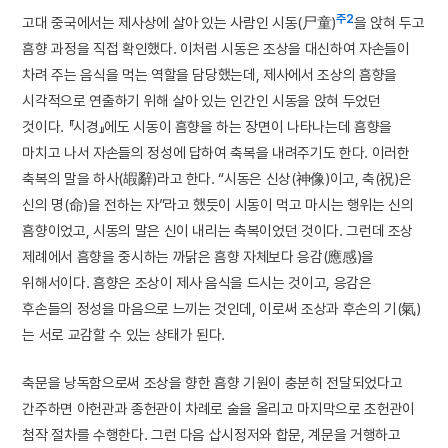
주2
고대 중국에서는 제사상에 살아 있는 사람인 시동(尸童)
을 앉혀 두고
흠향 과정을 직접 확인했다. 이처럼 시동은 조상을 대신하여 자손들이
차려 주는 음식을 먹는 역할을 담당했는데, 제사에서 조상의 흠향을
시각적으로 연출하기 위해 살아 있는 인간인 시동을 앉혀 두었던
것이다. 『시경』에도 시동이 흠향을 하는 장면이 나타나는데 흠향을
마치고 나서 자손들의 정성에 답하여 축복을 내려주기도 한다. 이러한
축복의 말을 하사(嘏辭)라고 한다. “시동은 신상(神像)이고, 축(祝)은
신의 명(命)을 전하는 자”라고 했듯이 시동이 먹고 마시는 행위는 신의
흠향이었고, 시동의 말은 신이 내리는 축복이었던 것이다. 그런데 조상
제례에서 흠향을 중시하는 까닭은 흠향 자체보다 응감(應感)을
위해서이다. 흠향은 조상이 제사 음식을 드시는 것이고, 응감은
후손들의 정성을 마음으로 느끼는 것인데, 이로써 조상과 후손의 기(氣)
는 서로 교감할 수 있는 상태가 된다.
축문을 낭독함으로써 조상을 향한 흠향 기원이 충분히 전달되었다고
간주하면 아헌관과 종헌관이 차례로 술을 올리고 마지막으로 초헌관이
첨작 절차를 수행한다. 그런 다음 삽시정저와 합문, 계문을 거행하고