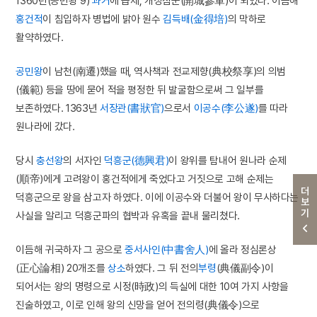
1360년(공민왕 9)
과거
에 급제, 개성참군(開城參軍)이 되었다. 이듬해
홍건적
이 침입하자 병법에 밝아 원수
김득배(金得培)
의 막하로
활약하였다.
공민왕
이 남천(南遷)했을 때, 역사책과 전교제향(典校祭享)의 의범
(儀範) 등을 땅에 묻어 적을 평정한 뒤 발굴함으로써 그 일부를
보존하였다. 1363년
서장관(書狀官)
으로서
이공수(李公遂)
를 따라
원나라에 갔다.
당시
충선왕
의 서자인
덕흥군(德興君)
이 왕위를 탐내어 원나라 순제
(順帝)에게 고려왕이 홍건적에게 죽었다고 거짓으로 고해 순제는
더보기
덕흥군으로 왕을 삼고자 하였다. 이에 이공수와 더불어 왕이 무사하다는
사실을 알리고 덕흥군파의 협박과 유혹을 끝내 물리쳤다.
이듬해 귀국하자 그 공으로
중서사인(中書舍人)
에 올라 정심론상
(正心論相) 20개조를
상소
하였다. 그 뒤 전의
부령
(典儀副令)이
되어서는 왕의 명령으로 시정(時政)의 득실에 대한 10여 가지 사항을
진술하였고, 이로 인해 왕의 신망을 얻어 전의령(典儀令)으로