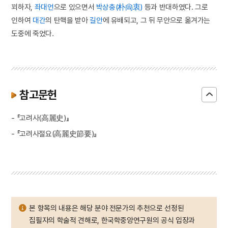
꾀하자,
좌대언
으로 있으면서
박상충(朴尙衷)
등과 반대하였다. 그로
인하여
대간
의 탄핵을 받아
길안
에 유배되고, 그 뒤 무안으로 옮겨가는
도중에 죽었다.
참고문헌
- 『고려사(高麗史)』
- 『고려사절요(高麗史節要)』
본 항목의 내용은 해당 분야 전문가의 추천으로 선정된
집필자의 학술적 견해로, 한국학중앙연구원의 공식 입장과