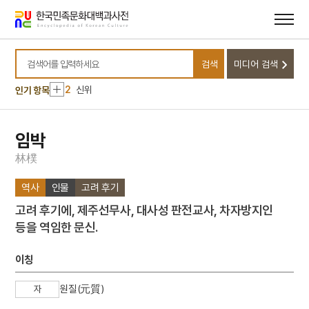
메뉴
본문
바로가기
바로가기
10
달서구
검색
미디어 검색
1
금성대군
검색어를 입력하세요
2
신위
인기 항목
3
이리역 폭발 사고
4
북조선임시인민위원회
임박
5
반야심경
林
樸
6
개성 경천사지 십층석탑
역사
인물
고려 후기
7
경북대학교 상주캠퍼스
고려 후기에, 제주선무사, 대사성 판전교사, 차자방지인
8
국방비
등을 역임한 문신.
9
님의 침묵
10
달서구
이칭
1
금성대군
원질(元質)
자
2
신위