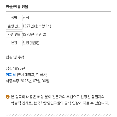
3
이리역 폭발 사고
인물/전통 인물
4
북조선임시인민위원회
남성
성별
5
반야심경
1327년(충숙왕 14)
출생 연도
6
개성 경천사지 십층석탑
1376년(우왕 2)
7
경북대학교 상주캠퍼스
사망 연도
8
국방비
길안(吉安)
본관
9
님의 침묵
집필 및 수정
10
달서구
집필 1995년
이희덕
(연세대학교, 한국사)
최종수정 2025년 07월 30일
본 항목의 내용은 해당 분야 전문가의 추천으로 선정된 집필자의
학술적 견해로, 한국학중앙연구원의 공식 입장과 다를 수 있습니다.