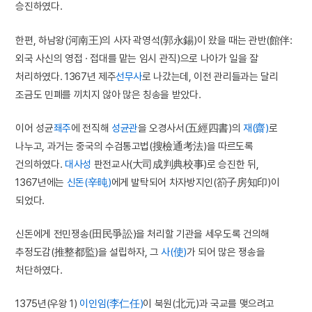
승진하였다.
한편, 하남왕(河南王)의 사자 곽영석(郭永錫)이 왔을 때는 관반(館伴:
외국 사신의 영접 · 접대를 맡는 임시 관직)으로 나아가 일을 잘
처리하였다. 1367년 제주
선무사
로 나갔는데, 이전 관리들과는 달리
조금도 민폐를 끼치지 않아 많은 칭송을 받았다.
이어 성균
좨주
에 전직해
성균관
을 오경사서(五經四書)의
재(齋)
로
나누고, 과거는 중국의 수검통고법(搜檢通考法)을 따르도록
건의하였다.
대사성
판전교사(大司成判典校事)로 승진한 뒤,
1367년에는
신돈(辛旽)
에게 발탁되어 차자방지인(箚子房知印)이
되었다.
신돈에게 전민쟁송(田民爭訟)을 처리할 기관을 세우도록 건의해
추정도감(推整都監)을 설립하자, 그
사(使)
가 되어 많은 쟁송을
처단하였다.
1375년(우왕 1)
이인임(李仁任)
이 북원(北元)과 국교를 맺으려고