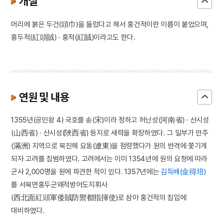
개설
머리에 붉은 두건(頭巾)을 둘렀다고 해서 홍건적이란 이름이 붙었으며,
홍두적(紅頭賊) · 홍적(紅賊)이라고도 한다.
연원 및 내용
1355년(공민왕 4) 국호를 송(宋)이라 정하고 허난성(河南省) · 산시성
(山西省) · 산시성(陜西省) 등지로 세력을 확장하였다. 그 일부가 만주
(滿洲) 지역으로 북진해 요동(遼東)을 점령했다가 원의 반격에 쫓기게
되자 고려를 침범하였다. 고려에서는 이미 1354년에 원의 요청에 따라
군사 2,000명을 원에 파견한 적이 있다. 1357년에는
김득배(金得培)
를 서북면홍두군왜적방어도지휘사
(西北面紅頭軍倭賊防禦都指揮使)로 삼아 홍건적의 침입에
대비하였다.