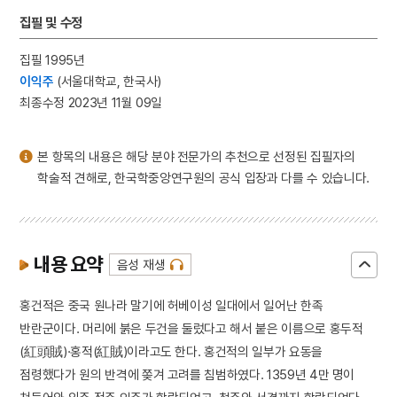
3
구선복
집필 및 수정
4
단청
집필 1995년
5
대한민국 임시정부
이익주
(서울대학교, 한국사)
6
세종
최종수정 2023년 11월 09일
7
신소재
8
조선
본 항목의 내용은 해당 분야 전문가의 추천으로 선정된 집필자의
9
한국광복군
학술적 견해로, 한국학중앙연구원의 공식 입장과 다를 수 있습니다.
10
계백 장군 유적전승지
내용 요약
음성 재생
홍건적은 중국 원나라 말기에 허베이성 일대에서 일어난 한족
반란군이다. 머리에 붉은 두건을 둘렀다고 해서 붙은 이름으로 홍두적
(紅頭賊)·홍적(紅賊)이라고도 한다. 홍건적의 일부가 요동을
점령했다가 원의 반격에 쫒겨 고려를 침범하였다. 1359년 4만 명이