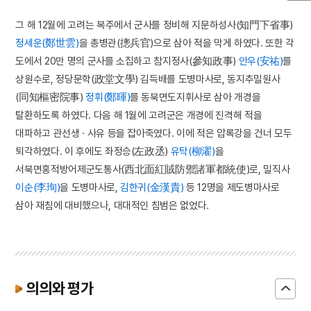
그 해 12월에 고려는 복주에서 군사를 정비해 지문하성사(知門下省事)
정세운(鄭世雲)
을 총병관(摠兵官)으로 삼아 적을 막게 하였다. 또한 각
도에서 20만 명의 군사를 소집하고 참지정사(參知政事)
안우(安祐)
를
상원수로, 정당문학(政堂文學) 김득배를 도병마사로, 동지추밀원사
(同知樞密院事)
정휘(鄭暉)
를 동북면도지휘사로 삼아 개경을
탈환하도록 하였다. 다음 해 1월에 고려군은 개경에 진격해 적을
대파하고 관선생 · 사유 등을 잡아죽였다. 이에 적은 압록강을 건너 모두
퇴각하였다. 이 후에도 좌정승(左政丞)
유탁(柳濯)
을
서북면홍적방어제군도통사(西北面紅賊防禦諸軍都統使)로, 밀직사
이순(李珣)
을 도병마사로,
김한귀(金漢貴)
등 12명을 제도병마사로
삼아 재침에 대비했으나, 대대적인 침범은 없었다.
의의와 평가