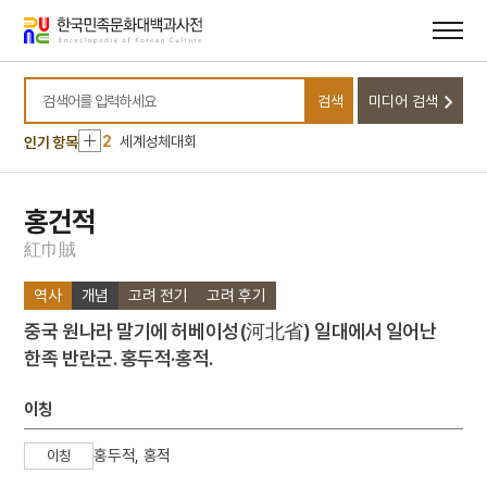
메뉴
본문
바로가기
바로가기
10
계백 장군 유적전승지
검색
미디어 검색
1
금성대군
검색어를 입력하세요
2
세계성체대회
인기 항목
3
구선복
4
단청
홍건적
5
대한민국 임시정부
紅
巾
賊
6
세종
역사
개념
고려 전기
고려 후기
7
신소재
중국 원나라 말기에 허베이성(河北省) 일대에서 일어난
8
조선
한족 반란군. 홍두적·홍적.
9
한국광복군
10
계백 장군 유적전승지
이칭
1
금성대군
홍두적, 홍적
이칭
2
세계성체대회