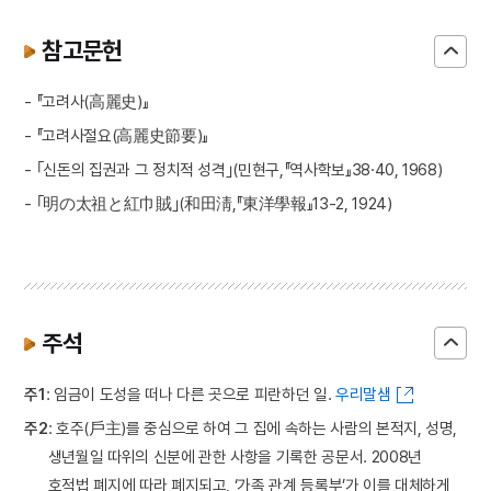
참고문헌
- 『고려사(高麗史)』
- 『고려사절요(高麗史節要)』
- ｢신돈의 집권과 그 정치적 성격｣(민현구,『역사학보』38·40, 1968)
- ｢明の太祖と紅巾賊｣(和田淸,『東洋學報』13-2, 1924)
주석
주1
: 임금이 도성을 떠나 다른 곳으로 피란하던 일.
우리말샘
주2
: 호주(戶主)를 중심으로 하여 그 집에 속하는 사람의 본적지, 성명,
생년월일 따위의 신분에 관한 사항을 기록한 공문서. 2008년
호적법 폐지에 따라 폐지되고, ‘가족 관계 등록부’가 이를 대체하게