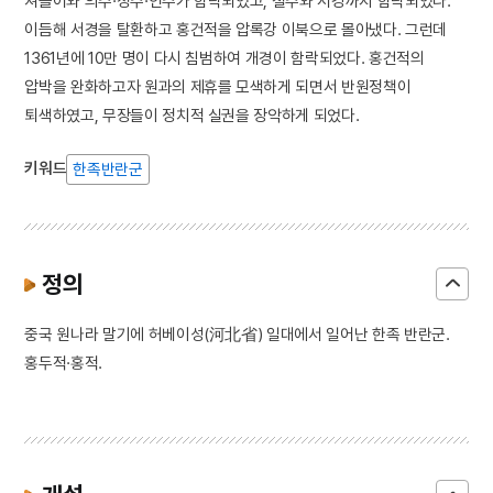
쳐들어와 의주·정주·인주가 함락되었고, 철주와 서경까지 함락되었다.
이듬해 서경을 탈환하고 홍건적을 압록강 이북으로 몰아냈다. 그런데
1361년에 10만 명이 다시 침범하여 개경이 함락되었다. 홍건적의
압박을 완화하고자 원과의 제휴를 모색하게 되면서 반원정책이
퇴색하였고, 무장들이 정치적 실권을 장악하게 되었다.
키워드
한족반란군
정의
중국 원나라 말기에 허베이성(河北省) 일대에서 일어난 한족 반란군.
홍두적·홍적.