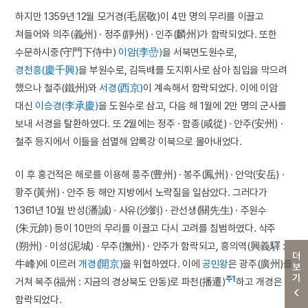
하지만 1359년 12월 모거경(毛居敬)이 4만 명의 무리를 이끌고
쳐들어와 의주(義州) · 정주(靜州) · 인주(麟州)가 함락되었다. 또한
수문하시중(守門下侍中)
이암(李嵒)
을 서북면도원수로,
경천흥(慶千興)
을 부원수로, 김득배를 도지휘사로 삼아 침입을 막으려
했으나 철주(鐵州)와
서경(西京)
이 계속해서 함락되었다. 이에 이암
대신
이승경(李承慶)
을 도원수로 삼고, 다음 해 1월에 2만 명의 군사를
보내 서경을 탈환하였다. 또 2월에는 정주 · 함종(咸從) · 안주(安州) ·
철주 등지에서 이들을 섬멸해 압록강 이북으로 몰아내었다.
이 후 홍건적은 해로를 이용해 풍주(豊州) · 봉주(鳳州) · 안악(安岳) ·
황주(黃州) · 안주 등 해안 지방에서 노략질을 일삼았다. 그러다가
1361년 10월 반성(潘誠) · 사유(沙劉) · 관선생(關先生) · 주원수
(朱元帥) 등이 10만의 무리를 이끌고 다시 고려를 침범하였다. 삭주
(朔州) · 이성(泥城) · 무주(撫州) · 안주가 함락되고, 흥의역(興義驛 :
더보기
牛峰)에 이르러
개경(開京)
을 위협하였다. 이에
공민왕
은 광주(廣州)를
주1
거쳐 복주(福州 : 지금의 경상북도 안동)로 파천(播遷)
하고 개경은
함락되었다.