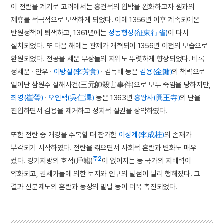
이 전란을 계기로 고려에서는 홍건적의 압박을 완화하고자 원과의
제휴를 적극적으로 모색하게 되었다. 이에 1356년 이후 계속되어온
반원정책이 퇴색하고, 1361년에는
정동행성(征東行省)
이 다시
설치되었다. 또 다음 해에는 관제가 개혁되어 1356년 이전의 모습으로
환원되었다. 전공을 세운 무장들의 지위도 뚜렷하게 향상되었다. 비록
정세운 · 안우 ·
이방실(李芳實)
· 김득배 등은
김용(金鏞)
의 책략으로
일어난 삼원수 살해사건(三元帥殺害事件)으로 모두 죽임을 당하지만,
최영(崔瑩)
·
오인택(吳仁澤)
등은 1363년
흥왕사(興王寺)
의 난을
진압하면서 김용을 제거하고 정치적 실권을 장악하였다.
또한 전란 중 개경을 수복할 때 참가한
이성계(李成桂)
의 존재가
부각되기 시작하였다. 전란을 겪으면서 사회적 혼란과 변화도 매우
주2
컸다. 경기지방의 호적(戶籍)
이 없어지는 등 국가의 지배력이
약화되고, 권세가들에 의한 토지와 인구의 탈점이 널리 행해졌다. 그
결과 신분제도의 혼란과 농장의 발달 등이 더욱 촉진되었다.