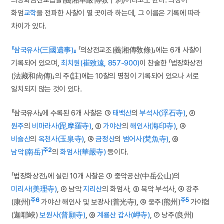
화엄
교학
을 전파한 사찰이 열 곳이라 하는데, 그 이름은 기록에 따라
차이가 있다.
『삼국유사(三國遺事)』
「의상전교조(義湘傳敎條)」에는 6개 사찰이
기록되어 있으며,
최치원(崔致遠, 857-900)
이 찬술한 「법장화상전
(法藏和尙傳)」의 주(註)에는 10찰의 명칭이 기록되어 있으나 서로
일치되지 않는 것이 있다.
『삼국유사』에 수록된 6개 사찰은 ①
태백산
의
부석사(浮石寺)
, ②
원주
의
비마라사(毘摩羅寺)
, ③
가야산
의
해인사(海印寺)
, ④
비슬산
의
옥천사(玉泉寺)
, ⑤
금정산
의
범어사(梵魚寺)
, ⑥
주2
남악(南岳)
의
화엄사(華嚴寺)
등이다.
「법장화상전」에 실린 10개 사찰은 ① 중악공산(中岳公山)의
미리사(美理寺)
, ② 남악
지리산
의 화엄사, ③ 북악 부석사, ④ 강주
주6
주5
(康州)
가야산 해인사 및 보광사(普光寺), ⑤ 웅주(熊州)
가야협
(迦耶峽)
보원사(普願寺)
, ⑥
계룡산
갑사(岬寺)
, ⑦ 낭주(良州)