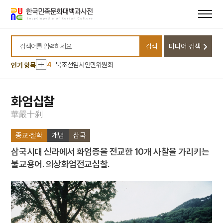
10
반민족행위특별조사위원회
메뉴
본문
바로가기
바로가기
1
금성대군
2
세조
검색
미디어 검색
3
고풀이
검색어를 입력하세요
4
북조선임시인민위원회
인기 항목
5
김자점
6
하역
화엄십찰
7
한명회
華
嚴
十
刹
8
효감천
종교·철학
개념
삼국
9
공진형
삼국시대 신라에서 화엄종을 전교한 10개 사찰을 가리키는
10
반민족행위특별조사위원회
불교용어. 의상화엄전교십찰.
1
금성대군
2
세조
3
고풀이
4
북조선임시인민위원회