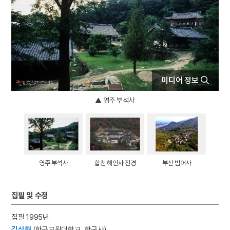
5
김자점
6
하역
7
한명회
8
효감천
9
공진형
미디어 정보
10
반민족행위특별조사위원회
영주 부석사
영주 부석사
합천 해인사 전경
부산 범어사
집필 및 수정
집필 1995년
김상현
(한국교원대학교, 한국사)