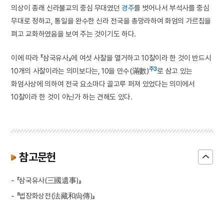
의상이 종래 신라불교의 중심 무대였던
경주
를 벗어나서 부석사를 중심
무대로 정하고, 통일을 완수한 신라 전국을 총망라하여 화엄의 가르침을
펴고 교화하였음을 보여 주는 것이기도 하다.
이에 따라 『삼국유사』에 여섯 사찰을 열거하고 10찰이라 한 것이 반드시
주3
10개의 사찰이라는 의미보다는, 10을 만수(滿數)
로 삼고 있는
화엄사상에 의하여 전국 요소마다 골고루 퍼져 있었다는 의미에서
10찰이라 한 것이 아닌가 하는 견해도 있다.
참고문헌
- 『삼국유사(三國遺事)』
- 『법장화상전(法藏和尙傳)』