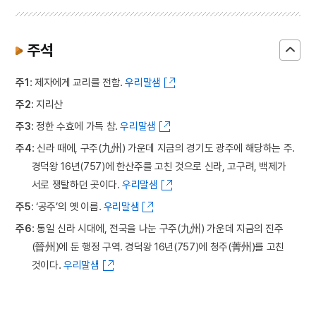
주석
주1
: 제자에게 교리를 전함.
우리말샘
주2
: 지리산
주3
: 정한 수효에 가득 참.
우리말샘
주4
: 신라 때에, 구주(九州) 가운데 지금의 경기도 광주에 해당하는 주.
경덕왕 16년(757)에 한산주를 고친 것으로 신라, 고구려, 백제가
서로 쟁탈하던 곳이다.
우리말샘
주5
: ‘공주’의 옛 이름.
우리말샘
주6
: 통일 신라 시대에, 전국을 나눈 구주(九州) 가운데 지금의 진주
(晉州)에 둔 행정 구역. 경덕왕 16년(757)에 청주(菁州)를 고친
것이다.
우리말샘