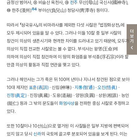
금정산 범어사, ⑧ 비슬산 옥천사, ⑨
전주
무산[母山] 국신사(國神寺),
주4
⑩ 한주(漢州)
부아산(負兒山) 청담사(靑潭寺) 등이다.
따라서 『삼국유사』의 비마라사를 제외한 다섯 사찰은 「법장화상전」에
더보기
모두 제시되어 있음을 알 수 있다. 그러나 이들 10찰 중 일부 사찰의
창건이 의상의 생존시기와 현격한 차이를 드러내고 있기 때문에, 모두가
의상이 직접 전교한 사찰로는 볼 수 없다. 부석사는 왕명(王命)에
의하여 의상이 직접 창건하여 이 땅의 화엄종을 부석종(浮石宗)이라 할
만큼 의상의 활동과 직접 연관을 맺고 있다.
그러나 해인사는 그가 죽은 뒤 100여 년이나 지나서 창건된 점으로 보아
10대 제자인
표훈(表訓)
· 신림(神琳) ·
지통(智通)
·
오진(悟眞)
·
진정(眞定)
· 진장(眞藏) · 도융(道融) · 양원(良圓) · 상원(相源) · 능인
(能仁) 등과 그 밖의 문도들이
화엄사상
을 전파한 중심 사찰로 추정하고
있다.
또한 10찰이나 10산(山)으로 열거된 이 사찰들은 일부 지방에 편벽되어
있지 않고 당시
신라
의 국토에 골고루 분포되어 있음을 보게 된다. 이는