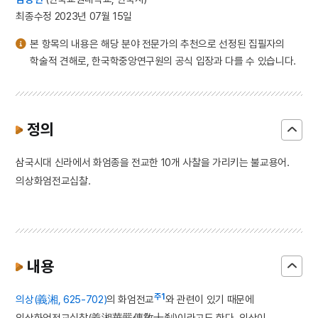
최종수정 2023년 07월 15일
본 항목의 내용은 해당 분야 전문가의 추천으로 선정된 집필자의
학술적 견해로, 한국학중앙연구원의 공식 입장과 다를 수 있습니다.
정의
삼국시대 신라에서 화엄종을 전교한 10개 사찰을 가리키는 불교용어.
의상화엄전교십찰.
내용
주1
의상(義湘, 625-702)
의 화엄전교
와 관련이 있기 때문에
의상화엄전교십찰(義湘華嚴傳敎十刹)이라고도 한다. 의상이