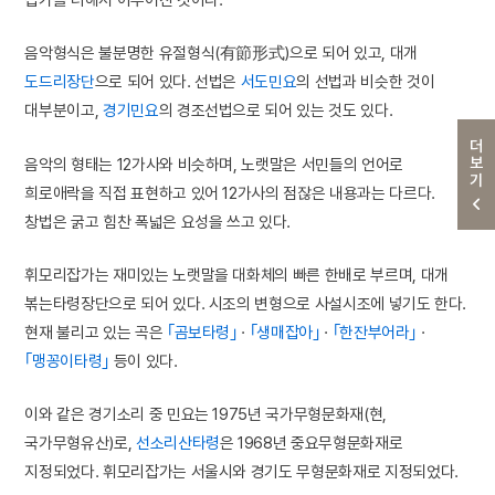
음악형식은 불분명한 유절형식(有節形式)으로 되어 있고, 대개
도드리장단
으로 되어 있다. 선법은
서도민요
의 선법과 비슷한 것이
대부분이고,
경기민요
의 경조선법으로 되어 있는 것도 있다.
더보기
음악의 형태는 12가사와 비슷하며, 노랫말은 서민들의 언어로
희로애락을 직접 표현하고 있어 12가사의 점잖은 내용과는 다르다.
창법은 굵고 힘찬 폭넓은 요성을 쓰고 있다.
휘모리잡가는 재미있는 노랫말을 대화체의 빠른 한배로 부르며, 대개
볶는타령장단으로 되어 있다. 시조의 변형으로 사설시조에 넣기도 한다.
현재 불리고 있는 곡은
｢곰보타령｣
·
｢생매잡아｣
·
｢한잔부어라｣
·
｢맹꽁이타령｣
등이 있다.
이와 같은 경기소리 중 민요는 1975년 국가무형문화재(현,
국가무형유산)로,
선소리산타령
은 1968년 중요무형문화재로
지정되었다. 휘모리잡가는 서울시와 경기도 무형문화재로 지정되었다.