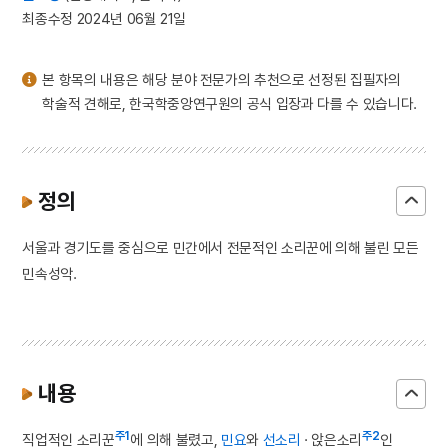
3
생원진사시
최종수정 2024년 06월 21일
4
감은사 지정11년명 금고
5
김홍도
본 항목의 내용은 해당 분야 전문가의 추천으로 선정된 집필자의
6
낙화놀이
학술적 견해로, 한국학중앙연구원의 공식 입장과 다를 수 있습니다.
7
방한준
8
사우디아라비아 주베일 산업항공사
9
연산군 묘
정의
10
해태
서울과 경기도를 중심으로 민간에서 전문적인 소리꾼에 의해 불린 모든
민속성악.
내용
주1
주2
직업적인 소리꾼
에 의해 불렸고,
민요
와
선소리
· 앉은소리
인