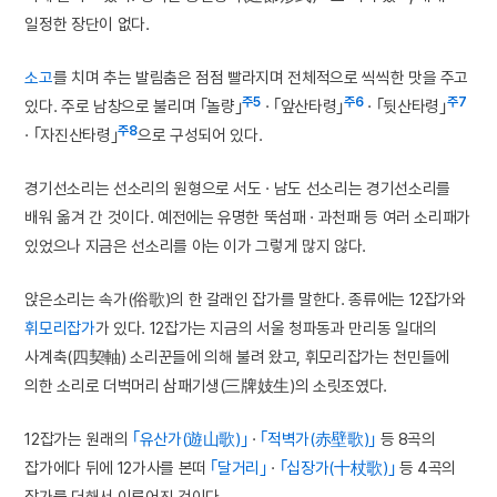
일정한 장단이 없다.
소고
를 치며 추는 발림춤은 점점 빨라지며 전체적으로 씩씩한 맛을 주고
주5
주6
주7
있다. 주로 남창으로 불리며 ｢놀량｣
· ｢앞산타령｣
· ｢뒷산타령｣
주8
· ｢자진산타령｣
으로 구성되어 있다.
경기선소리는 선소리의 원형으로 서도 · 남도 선소리는 경기선소리를
배워 옮겨 간 것이다. 예전에는 유명한 뚝섬패 · 과천패 등 여러 소리패가
있었으나 지금은 선소리를 아는 이가 그렇게 많지 않다.
앉은소리는 속가(俗歌)의 한 갈래인 잡가를 말한다. 종류에는 12잡가와
휘모리잡가
가 있다. 12잡가는 지금의 서울 청파동과 만리동 일대의
사계축(四契軸) 소리꾼들에 의해 불려 왔고, 휘모리잡가는 천민들에
의한 소리로 더벅머리 삼패기생(三牌妓生)의 소릿조였다.
12잡가는 원래의
｢유산가(遊山歌)｣
·
｢적벽가(赤壁歌)｣
등 8곡의
잡가에다 뒤에 12가사를 본떠
｢달거리｣
·
｢십장가(十杖歌)｣
등 4곡의
잡가를 더해서 이루어진 것이다.