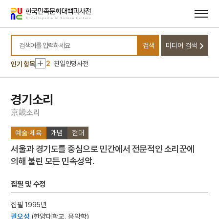
메뉴
본문
바로가기
바로가기
10
해태
검색
미디어 검색
1
대정실업친목회
검색어를 입력하세요
2
친일인명사전
인기 항목
3
생원진사시
4
감은사 지정11년명 금고
경기소리
5
김홍도
京
畿
소
리
6
낙화놀이
예술·체육
개념
현대
7
방한준
서울과 경기도를 중심으로 민간에서 전문적인 소리꾼에
8
사우디아라비아 주베일 산업항공사
의해 불린 모든 민속성악.
9
연산군 묘
10
해태
집필 및 수정
1
대정실업친목회
집필 1995년
2
친일인명사전
권오성
(한양대학교, 음악학)