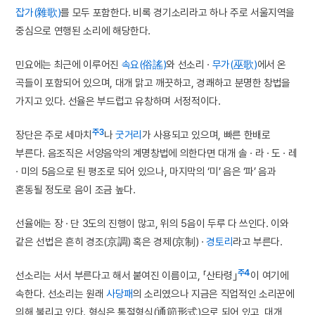
잡가(雜歌)
를 모두 포함한다. 비록 경기소리라고 하나 주로 서울지역을
중심으로 연행된 소리에 해당한다.
민요에는 최근에 이루어진
속요(俗謠)
와 선소리 ·
무가(巫歌)
에서 온
곡들이 포함되어 있으며, 대개 맑고 깨끗하고, 경쾌하고 분명한 창법을
가지고 있다. 선율은 부드럽고 유창하며 서정적이다.
주3
장단은 주로 세마치
나
굿거리
가 사용되고 있으며, 빠른 한배로
부른다. 음조직은 서양음악의 계명창법에 의한다면 대개 솔 · 라 · 도 · 레
· 미의 5음으로 된 평조로 되어 있으나, 마지막의 ‘미’ 음은 ‘파’ 음과
혼동될 정도로 음이 조금 높다.
선율에는 장 · 단 3도의 진행이 많고, 위의 5음이 두루 다 쓰인다. 이와
같은 선법은 흔히 경조(京調) 혹은 경제(京制) ·
경토리
라고 부른다.
주4
선소리는 서서 부른다고 해서 붙여진 이름이고, 「산타령｣
이 여기에
속한다. 선소리는 원래
사당패
의 소리였으나 지금은 직업적인 소리꾼에
의해 불리고 있다. 형식은 통절형식(通節形式)으로 되어 있고, 대개