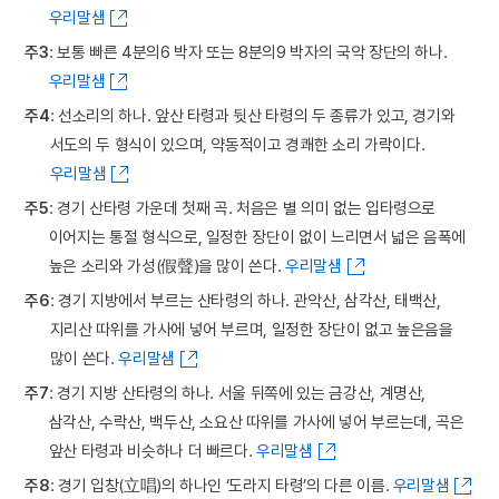
우리말샘
주3
: 보통 빠른 4분의6 박자 또는 8분의9 박자의 국악 장단의 하나.
우리말샘
주4
: 선소리의 하나. 앞산 타령과 뒷산 타령의 두 종류가 있고, 경기와
서도의 두 형식이 있으며, 약동적이고 경쾌한 소리 가락이다.
우리말샘
주5
: 경기 산타령 가운데 첫째 곡. 처음은 별 의미 없는 입타령으로
이어지는 통절 형식으로, 일정한 장단이 없이 느리면서 넓은 음폭에
높은 소리와 가성(假聲)을 많이 쓴다.
우리말샘
주6
: 경기 지방에서 부르는 산타령의 하나. 관악산, 삼각산, 태백산,
지리산 따위를 가사에 넣어 부르며, 일정한 장단이 없고 높은음을
많이 쓴다.
우리말샘
주7
: 경기 지방 산타령의 하나. 서울 뒤쪽에 있는 금강산, 계명산,
삼각산, 수락산, 백두산, 소요산 따위를 가사에 넣어 부르는데, 곡은
앞산 타령과 비슷하나 더 빠르다.
우리말샘
주8
: 경기 입창(立唱)의 하나인 ‘도라지 타령’의 다른 이름.
우리말샘