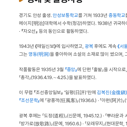
경기도 안성 출생.
안성보통학교
를 거쳐 1933년
중동학교
메이지[明治]대학에서 수학(청강)하였다. 1938년 귀국
· 『자오선』 등의 동인으로 활동하였다.
1943년 《매일신보》에 입사하였고,
광복
후에도 계속
《서
그는
명동(明洞)
을 좋아하여 소설의 소재로 많이 썼으며, 
작품활동은 1935년 3월
『중앙』
에 단편 「출발」을 시작으로
「총각」(1936.4.19.∼4.25.)을 발표하였다.
이 무렵 『조선중앙일보』 ‘일평(日評)’란에
김복진(金復鎭
『조선문학』
에 「광풍객(狂風客)」(1936.6.) · 「아편(阿片)」(
광복 후에는 「도정(道程)」(신문예, 1945.12.) · 「뿌라운과 시계」(
「방가로(放歌路)」(문예, 1950.6.) · 「모래무지」(현대문학, 1955