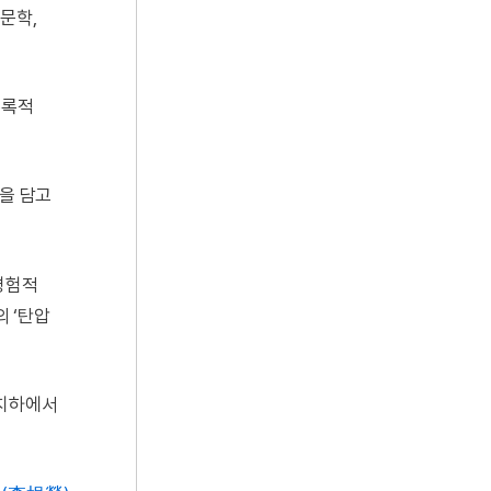
대문학,
우록적
환을 담고
경험적
 ‘탄압
 치하에서