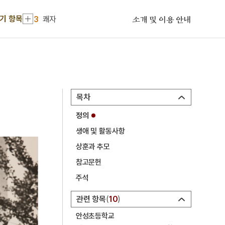
2
세조
기 항목
3
쾌자
소개 및 이용 안내
4
폐슬
5
포
6
매화외사
7
세종
목차
8
제사상차림
정의
9
침낭
생애 및 활동사항
10
곽선
상훈과 추모
1
금성대군
참고문헌
2
세조
주석
3
쾌자
관련 항목
10
4
폐슬
안성초등학교