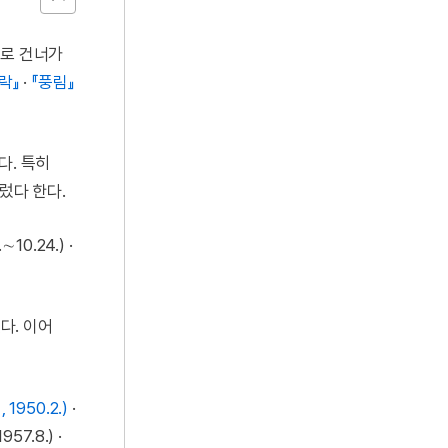
로 건너가
락』
·
『풍림』
다. 특히
렀다 한다.
∼10.24.) ·
다. 이어
1950.2.)
·
57.8.) ·