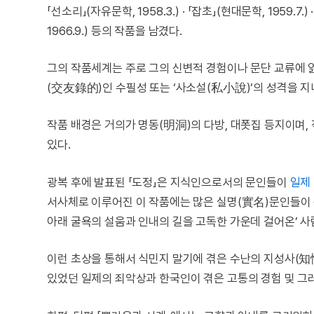
「선소리」(자유문학, 1958.3.) · 「잡초」(현대문학, 1959.7.) 
1966.9.) 등의 작품을 남겼다.
그의 작품세계는 주로 그의 신변적 경험이나 문단 교류에 
(交友錄的)인 수필성 또는 ‘사소설(私小說)’의 성격을 지
작품 배경은 거의가 명동(明洞)의 다방, 대폿집 등지이며,
있다.
광복 후에 발표된 「도정」은 지식인으로서의 문인들이
일제
서사체로 이루어진 이 작품에는 많은 실명(實名)문인들이
아래 굴욕의 설움과 인내의 길을 고독한 가운데 걸어온’ 
이런 초상을 통해서 식민지 말기에 겪은 수난의 지성사(知
있었던 일제의 죄악상과 한국인이 겪은 고통의 경험 및 그