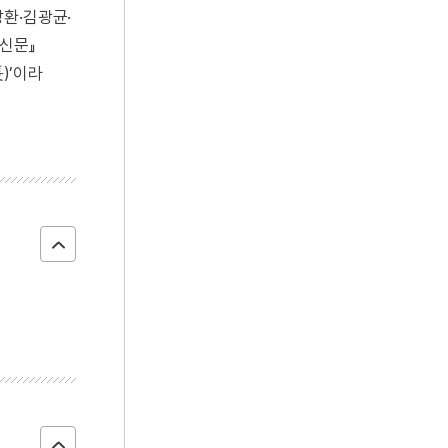
장환·김광균·
울신문』
)’이라