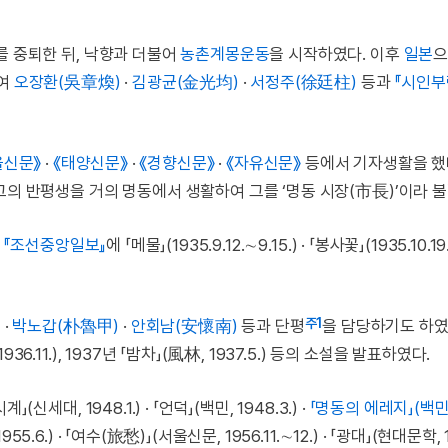
를 중퇴한 뒤, 낙향과 더불어
농촌계몽운동
을 시작하였다. 이후
일본
으
하여
오장환(吳章煥)
·
김광균(金光均)
·
서정주(徐廷柱)
등과
『시인부
울신문》
·
《태양신문》
·
《경향신문》
·
《자유신문》
등에서 기자생활을 했
그의 반평생을 거의 명동에서 생활하여 그를 ‘명동 시장(市長)’이라 불
,
『조선중앙일보』
에 「메물」(1935.9.12.∼9.15.) · 「봉사꽃」(1935.10.19.
주1
)
·
박노갑(朴魯甲)
·
안회남(安懷南)
등과 단평
을 담당하기도 하였
1936.11.), 1937년 「밤차」(風林, 1937.5.) 등의 소설을 발표하였다.
신세대, 1948.1.) · 「언덕」(백민, 1948.3.) ·
「명동의 에레지」(백민, 
.6.) · 「여수(旅愁)」(서울신문, 1956.11.∼12.) · 「광대」(현대문학, 19