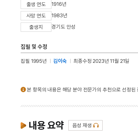
1916년
출생 연도
1983년
사망 연도
경기도 안성
출생지
집필 및 수정
집필 1995년
김이숙
최종수정 2023년 11월 21일
본 항목의 내용은 해당 분야 전문가의 추천으로 선정된
내용 요약
음성 재생