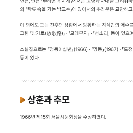
한편, 단편 「뿌라운과 시계」에서는 고향과 아내를 그리워
의 「탁류 속을 가는 박교수」에 있어서의 뿌라운은 교만하
이 외에도 그는 전후의 상황에서 방황하는 지식인의 애수를 
그린 「방가로(放歌路)」 · 「모래무지」 · 「선소리」 등이 있
소설집으로는 『명동이십년』(1966) · 『명동』(1967) · 『도정』
등이 있다.
상훈과 추모
1966년 제15회 서울시문화상을 수상하였다.