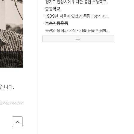
경기도 안성시에 위치한 공립 초등학교.
5
포
중동학교
6
매화외사
1909년 서울에 있었던 중등과정의 사립학교.
농촌계몽운동
7
세종
농민의 의식과 지식 · 기술 등을 계몽하거나 개발하기 위하여 학생들 또는 학식 있는 지도층의 사람들이 자발적으로 단체를 형성하여 농촌사회에 봉사하는 사회교육적 활동.
8
제사상차림
9
침낭
10
곽선
습니다.