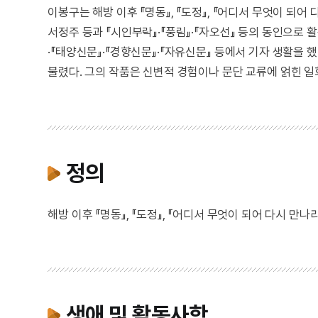
이봉구는 해방 이후 『명동』, 『도정』, 『어디서 무엇이 되어
서정주 등과 『시인부락』·『풍림』·『자오선』 등의 동인으로 
·『태양신문』·『경향신문』·『자유신문』 등에서 기자 생활을 
불렸다. 그의 작품은 신변적 경험이나 문단 교류에 얽힌 일
정의
해방 이후 『명동』, 『도정』, 『어디서 무엇이 되어 다시 만나
생애 및 활동사항