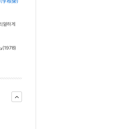
(李根榮)
 리얼하게
(1978)