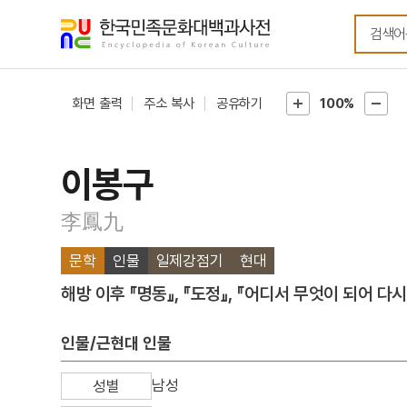
메뉴
본문
바로가기
바로가기
화면 출력
주소 복사
공유하기
100%
이봉구
李鳳九
문학
인물
일제강점기
현대
해방 이후 『명동』, 『도정』, 『어디서 무엇이 되어 다
인물/근현대 인물
남성
성별