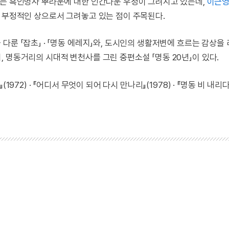
하는 흑인병사 뿌라운에 대한 인간다운 우정이 그려지고 있는데,
이근영
고 부정적인 상으로서 그려놓고 있는 점이 주목된다.
다룬 「잡초」 · 「명동 에레지」와, 도시인의 생활저변에 흐르는 감상을
으며, 명동거리의 시대적 변천사를 그린 중편소설 「명동 20년」이 있다.
(1972) · 『어디서 무엇이 되어 다시 만나리』(1978) · 『명동 비 내리다』