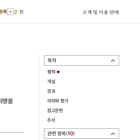
2
한
항목
소개 및 이용 안내
3
12·12 군사반란
4
5·16
5
세조
6
에바다학교
7
영통사 대각국사비
목차
8
개
정의
9
고부민란
개설
경과
10
구석기시대
 죄명을
의의와 평가
1
이민환
참고문헌
2
한
주석
3
12·12 군사반란
관련 항목
10
4
5·16