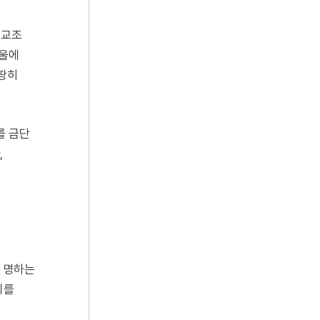
 교조
서울에
마땅히
를 금단
,
을
 명하는
치를