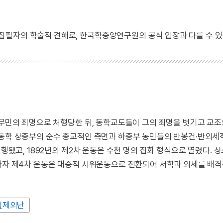
 집필자의 학술적 견해로, 한국학중앙연구원의 공식 입장과 다를 수 있
세무민의 죄명으로 처형당한 뒤, 동학교도들이 그의 죄명을 벗기고 교조
 동학 상층부의 순수 종교적인 측면과 하층부 농민들의 반봉건·반외세
진행됐고, 1892년의 제2차 운동은 수천 명의 집회 형식으로 열렸다. 
끝나자 제4차 운동은 대중적 시위운동으로 전환되어 서학과 외세를 배
필제의난