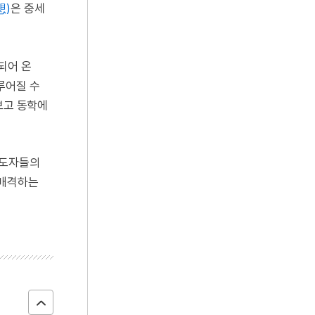
想)
은 중세
되어 온
루어질 수
보고 동학에
도자들의
 배격하는