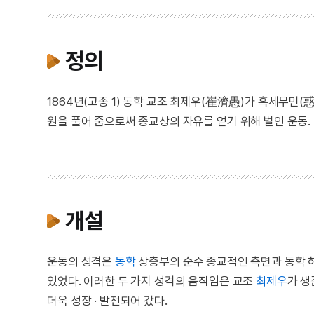
정의
1864년(고종 1) 동학 교조 최제우(崔濟愚)가 혹세무민
원을 풀어 줌으로써 종교상의 자유를 얻기 위해 벌인 운동.
개설
운동의 성격은
동학
상층부의 순수 종교적인 측면과 동학 
있었다. 이러한 두 가지 성격의 움직임은 교조
최제우
가 생
더욱 성장 · 발전되어 갔다.