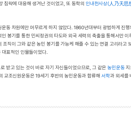
양 침략에 대응해 생겨난 것이었고, 또 동학의
인내천사상(人乃天思
원운동 차원에만 머무르게 하지 않았다. 1860년대부터 광범하게 진행
적인 봉기를 통한 민씨정권의 타도와 외국 세력의 축출을 통해서만 이
 조직이 그와 같은 농민 봉기를 가능케 해줄 수 있는 연결 고리라고 
등은 대표적인 인물들이었다.
로 받고 있는 것이 바로 자기 자신들이었으므로, 그 같은
농민운동
지
학의 교조신원운동은 19세기 후반의 농민운동과 합류해
서학
과 외세를