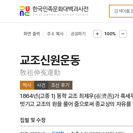
메뉴
본문
바로가기
바로가기
화면 출력
주소 복사
공유하기
100%
교조신원운동
敎祖伸寃運動
역사
사건
조선 후기
1864년(고종 1) 동학 교조 최제우(崔濟愚)가 
벗기고 교조의 원을 풀어 줌으로써 종교상의 자유를 
집필 및 수정