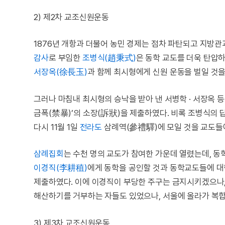
2) 제2차 교조신원운동
1876년 개항과 더불어 농민 경제는 점차 파탄되고 지방
감사
로 부임한
조병식(趙秉式)
은 동학 교도를 더욱 탄압하
서장옥(徐長玉)
과 함께 최시형에게 신원 운동을 벌일 것
그러나 마침내 최시형의 승낙을 받아 낸 서병학 · 서장옥 등
금폭(禁暴)’의 소장(訴狀)을 제출하였다. 비록 조병식의
다시 11월 1일
전라도
삼례역(參禮驛)에 모일 것을 교도들
삼례집회
는 수천 명의 교도가 참여한 가운데 열렸는데, 동
이경직(李耕稙)
에게 동학을 공인할 것과 동학교도들에 대
제출하였다. 이에 이경직이 부당한 주구는 금지시키겠으나,
해산하기를 거부하는 자들도 있었으나, 서울에 올라가 복
3) 제3차 교조신원운동