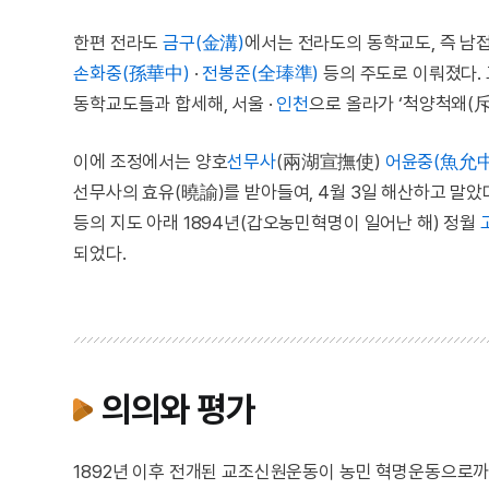
한편 전라도
금구(金溝)
에서는 전라도의 동학교도, 즉 남
손화중(孫華中)
·
전봉준(全琫準)
등의 주도로 이뤄졌다.
동학교도들과 합세해, 서울 ·
인천
으로 올라가 ‘척양척왜(
이에 조정에서는 양호
선무사
(兩湖宣撫使)
어윤중(魚允中
선무사의 효유(曉諭)를 받아들여, 4월 3일 해산하고 말았
등의 지도 아래 1894년(갑오농민혁명이 일어난 해) 정월
되었다.
의의와 평가
1892년 이후 전개된 교조신원운동이 농민 혁명운동으로까지