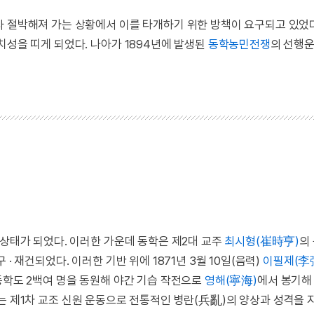
 절박해져 가는 상황에서 이를 타개하기 위한 방책이 요구되고 있었다
치성을 띠게 되었다. 나아가 1894년에 발생된
동학농민전쟁
의 선행
 상태가 되었다. 이러한 가운데 동학은 제2대 교주
최시형(崔時亨)
의
· 재건되었다. 이러한 기반 위에 1871년 3월 10일(음력)
이필제(李
동학도 2백여 명을 동원해 야간 기습 작전으로
영해(寧海)
에서 봉기
는 제1차 교조 신원 운동으로 전통적인 병란(兵亂)의 양상과 성격을 