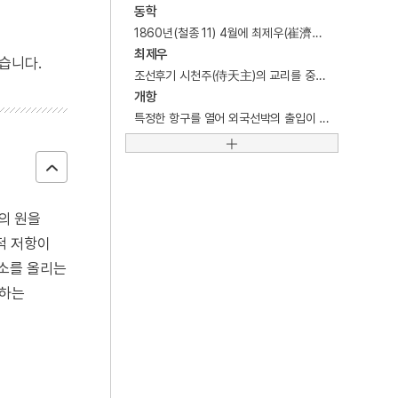
동학
5
세조
1860년(철종 11) 4월에 최제우(崔濟愚)가 창도한 종교.
6
에바다학교
최제우
습니다.
조선후기 시천주(侍天主)의 교리를 중심으로 한 동학을 창도한 종교창시자.
7
영통사 대각국사비
개항
8
개
특정한 항구를 열어 외국선박의 출입이 허용된 항만.
9
고부민란
10
구석기시대
의 원을
적 저항이
상소를 올리는
격하는