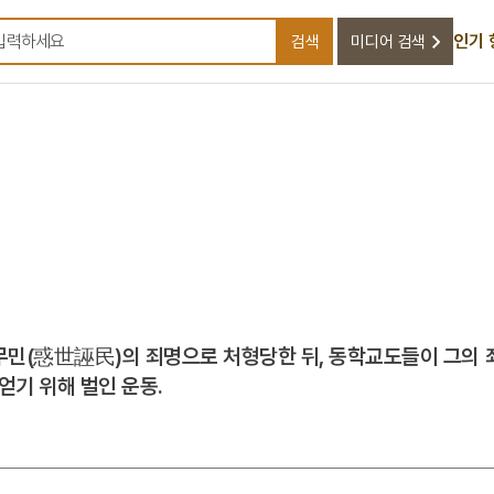
인기 
검색
미디어 검색
검색어를 입력하세요
혹세무민(惑世誣民)의 죄명으로 처형당한 뒤, 동학교도들이 그의
얻기 위해 벌인 운동.