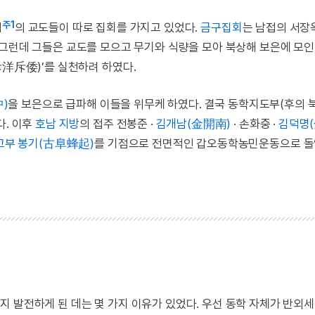
주1
접
의 교도들이 따로 집회를 가지고 있었다.
금구집회
는 남접의 서장옥
 그런데 그들은 교도를 모으고 무기와 식량을 모아 북상해 보은에 모인
斥洋斥倭)’를 실천하려 하였다.
)
을 보은으로 급파해 이들을 위무케 하였다. 결국 동학지도부(후의 
다. 이후
호남 지방
의 접주 전봉준 ·
김개남(金開南)
· 손화중 ·
김덕명
고부 봉기(古阜蜂起)
를 기점으로 전면적인 갑오동학농민운동으로 
 발전하게 된 데는 몇 가지 이유가 있었다. 우선 동학 자체가 반외세 