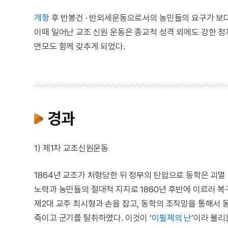
개항
후 반봉건 · 반외세운동으로서의 농민들의 요구가 보다
이때 일어난 교조 신원 운동은 종교적 성격 외에도 강한 정
면모도 함께 갖추게 되었다.
경과
1) 제1차 교조신원운동
1864년 교조가 처형당한 뒤 정부의 탄압으로 동학은 괴멸
노력과 농민들의 절대적 지지로 1860년 후반에 이르러 복구 
제2대 교주 최시형과 손을 잡고, 동학의 조직망을 통해서 
죽이고 군기를 탈취하였다. 이것이 ‘
이필제의 난
’이라 불리