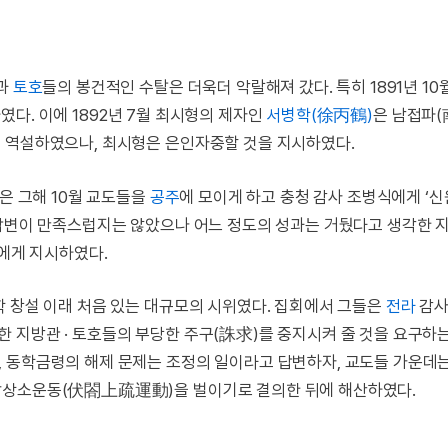
관과
토호
들의 봉건적인 수탈은 더욱더 악랄해져 갔다. 특히 1891년 10
였다. 이에 1892년 7월 최시형의 제자인
서병학(徐丙鶴)
은 남접파
을 역설하였으나, 최시형은 은인자중할 것을 지시하였다.
은 그해 10월 교도들을
공주
에 모이게 하고 충청 감사 조병식에게 ‘
 답변이 만족스럽지는 않았으나 어느 정도의 성과는 거뒀다고 생각한 
에게 지시하였다.
학 창설 이래 처음 있는 대규모의 시위였다. 집회에서 그들은
전라
감
한 지방관 · 토호들의 부당한 주구(誅求)를 중지시켜 줄 것을 요구하
 동학금령의 해제 문제는 조정의 일이라고 답변하자, 교도들 가운데
합상소운동(伏閤上疏運動)을 벌이기로 결의한 뒤에 해산하였다.