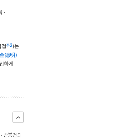
 ·
주2
북접
)는
(金德明)
돌입하게
· 반봉건의