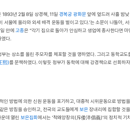
1893년 2월 8일 상경해, 11일
경복궁 광화문
앞에 엎드려 사흘 밤낮
이 서울에 올라와 외세 배격 운동을 벌이고 있다.’는 소문이 나돌아, 
3일 만에
고종
은 “각기 집으로 돌아가 안심하고 생업에 종사한다면 
하였다.
정부는 상소를 올린 주모자를 체포할 것을 명하였다. 그리고 동학교도
正熙)
를 문책하였다. 이렇듯 정부가 동학에 대해 강경책으로 선회하자
적인 방법에 의한 신원 운동을 포기하고, 대중적 시위운동으로 방법
 이같은 방침을 승인하고, 전국의 교도들에게
보은
장내리에 집합할 것을
가운데 열린
보은집회
에서는 ‘척왜양창의(斥倭洋倡義)’의 정치적 기