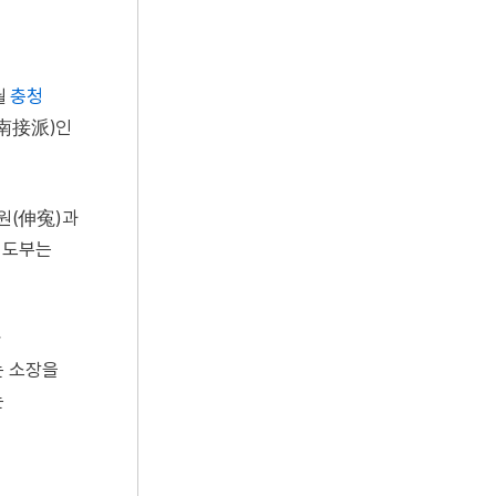
월
충청
(南接派)인
신원(伸寃)과
지도부는
사
는 소장을
는