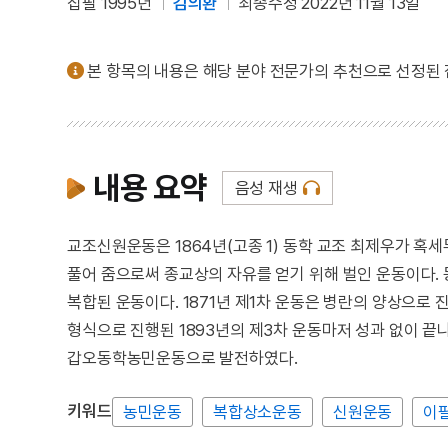
집필 1995년
김의환
최종수정 2022년 11월 13일
본 항목의 내용은 해당 분야 전문가의 추천으로 선정된
내용 요약
음성 재생
교조신원운동은 1864년(고종 1) 동학 교조 최제우가 혹
풀어 줌으로써 종교상의 자유를 얻기 위해 벌인 운동이다.
복합된 운동이다. 1871년 제1차 운동은 병란의 양상으로 
형식으로 진행된 1893년의 제3차 운동마저 성과 없이 
갑오동학농민운동으로 발전하였다.
키워드
농민운동
복합상소운동
신원운동
이