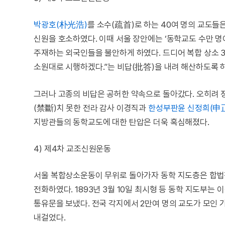
박광호(朴光浩)
를 소수(疏首)로 하는 40여 명의 교도들은 
신원을 호소하였다. 이때 서울 장안에는 ‘동학교도 수만 명
주재하는 외국인들을 불안하게 하였다. 드디어 복합 상소 
소원대로 시행하겠다.”는 비답(批答)을 내려 해산하도록 
그러나 고종의 비답은 공허한 약속으로 돌아갔다. 오히려 
(禁斷)치 못한 전라 감사 이경직과
한성부
판윤
신정희(申
지방관들의 동학교도에 대한 탄압은 더욱 혹심해졌다.
4) 제4차 교조신원운동
서울 복합상소운동이 무위로 돌아가자 동학 지도층은 합법
전화하였다. 1893년 3월 10일 최시형 등 동학 지도부는
통유문을 보냈다. 전국 각지에서 2만여 명의 교도가 모인 
내걸었다.