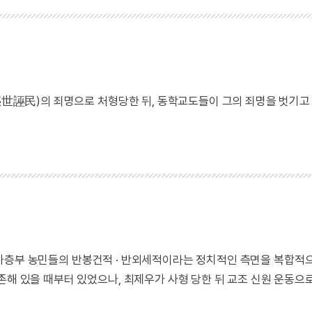
(惑世誣民)의 죄명으로 처형당한 뒤, 동학교도들이 그의 죄명을 벗기고
하층부 농민들의 반봉건적 · 반외세적이라는 정치적인 측면을 복합적
존해 있을 때부터 있었으나, 최제우가 사형 당한 뒤 교조 신원 운동으