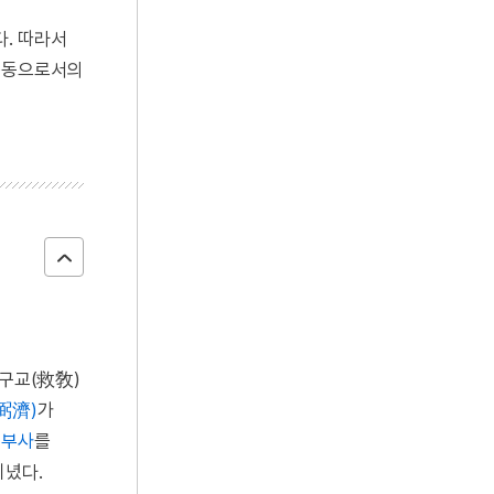
. 따라서
운동으로서의
 구교(救敎)
弼濟)
가
해
부사
를
지녔다.