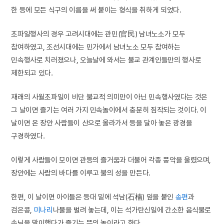
한 등에 모든 식구의 이름을 써 붙이는 형식을 취하게 되었다.
초파일행사의 경우 고려시대에는 관민(官民) 남녀노소가 모두
참여하였고, 조선시대에는 민가에서 남녀노소 모두 참여하는
민속행사로 치러졌으나, 오늘날에 와서는 불교 관계인들만의 행사로
제한되고 있다.
재래의 사월초파일이 비단 불교적 의미만이 아닌 민속행사였다는 것은
그 날이면 즐기는 여러 가지 민속놀이에서 충분히 짐작되는 것이다. 이
날이면 온 장안 사람들이 산으로 올라가서 등을 달아 놓은 광경을
구경하였다.
이렇게 사람들이 모이면 관등의 즐거움과 더불어 각종 풍악을 울렸으며,
장안에는 사람의 바다를 이루고 불의 성을 만든다.
한편, 이 날이면 아이들은 등대 밑에 석남(石楠) 잎을 붙인
송편
과
검은콩,
미나리
나물을 벌려 놓는데, 이는 석가탄신일에 간소한 음식물로
손님을 맞이했다가 즐기는 뜻의 놀이라고 한다.