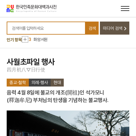
메뉴
본문
바로가기
바로가기
10
영기
1
대정실업친목회
검색
미디어 검색
2
해동악부
검색어를 입력하세요
3
화암서원
인기 항목
4
오륜가
5
청계서원
사월초파일 행사
6
봉산서원
四
月
初
八
日
行
使
▽
7
화산서원
종교·철학
의례·행사
현대
8
서산서원
음력 4월 8일에 불교의 개조(開祖)인 석가모니
9
역대가
(釋迦牟尼) 부처님의 탄생을 기념하는 불교행사.
10
영기
1
대정실업친목회
2
해동악부
3
화암서원