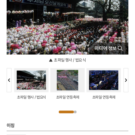
4
오륜가
5
청계서원
6
봉산서원
7
화산서원
8
서산서원
미디어 정보
9
역대가
10
영기
초파일 행사 / 법요식
등축제
초파일 행사 / 법요식
초파일 연등축제
초파일 연등축제
초파
이칭