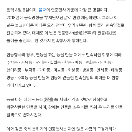
음력 4월 8일이며,
불교
의 연중행사 가운데 가장 큰 명절이다.
2018년에 공식명칭을 '부처님오신날'로 변경 제정하였다. 그러나 이
날은 불교인이든 아니든 오래 전부터 우리 민족이 함께 즐긴 민속명절로
전승되어 왔다. 대체로 이 날은 연등행사(燃燈行事)와 관등(觀燈)
놀이를 중심으로 한 갖가지 민속행사가 행해진다.
연등행사의 경우, 연등을 하는 등을 만들 때에도 민속적인 취향에 따라
수박등 · 거북등 · 오리등 · 일월등 · 학등 · 배등 · 연화등 · 잉어등 ·
항아리등 · 누각등 · 가마등 · 마늘등 · 화분등 · 방울등 · 만세등 · 태평등 ·
병등 · 수복등 등을 만들어 연등에 곁들인 민속신앙의 의미를 더 한층
가미시키고 있다.
등을 다는 데에도 등대(燈臺)를 세워서 각종 깃발로 장식하고
휘황찬란한 연등을 하며, 강에는 연등을 실은 배를 띄워 온 누리를 연등
일색으로 변화시킨다.
이와 같은 축제 분위기의 연등행사는 자연 많은 사람의 구경거리가