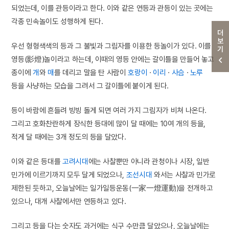
되었는데, 이를 관등이라고 한다. 이와 같은 연등과 관등이 있는 곳에는
각종 민속놀이도 성행하게 된다.
더보기
우선 형형색색의 등과 그 불빛과 그림자를 이용한 등놀이가 있다. 이를
영등(影燈)놀이라고 하는데, 이때의 영등 안에는 갈이틀을 만들어 놓고
종이에
개
와
매
를 데리고 말을 탄 사람이
호랑이
·
이리
·
사슴
·
노루
등을 사냥하는 모습을 그려서 그 갈이틀에 붙이게 된다.
등이 바람에 흔들려 빙빙 돌게 되면 여러 가지 그림자가 비쳐 나온다.
그리고 호화찬란하게 장식한 등대에 많이 달 때에는 10여 개의 등을,
적게 달 때에는 3개 정도의 등을 달았다.
이와 같은 등대를
고려시대
에는 사찰뿐만 아니라 관청이나 시장, 일반
민가에 이르기까지 모두 달게 되었으나,
조선시대
와서는 사찰과 민가로
제한된 듯하고, 오늘날에는 일가일등운동(一家一燈運動)을 전개하고
있으나, 대개 사찰에서만 연등하고 있다.
그리고 등을 다는 숫자도 과거에는 식구 수만큼 달았으나, 오늘날에는