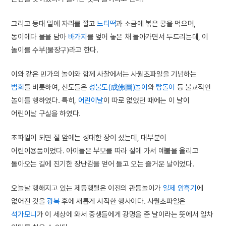
그리고 등대 밑에 자리를 깔고
느티떡
과 소금에 볶은 콩을 먹으며,
동이에다 물을 담아
바가지
를 엎어 놓은 채 돌아가면서 두드리는데, 이
놀이를 수부(물장구)라고 한다.
이와 같은 민가의 놀이와 함께 사찰에서는 사월초파일을 기념하는
법회
를 비롯하여, 신도들은
성불도(成佛圖)놀이
와
탑돌이
등 불교적인
놀이를 행하였다. 특히,
어린이날
이 따로 없었던 때에는 이 날이
어린이날 구실을 하였다.
초파일이 되면 절 앞에는 성대한 장이 섰는데, 대부분이
어린이용품이었다. 아이들은 부모를 따라 절에 가서 예불을 올리고
돌아오는 길에 진기한 장난감을 얻어 들고 오는 즐거운 날이었다.
오늘날 행해지고 있는 제등행렬은 이전의 관등놀이가
일제 암흑기
에
없어진 것을
광복
후에 새롭게 시작한 행사이다. 사월초파일은
석가모니
가 이 세상에 와서 중생들에게 광명을 준 날이라는 뜻에서 일차