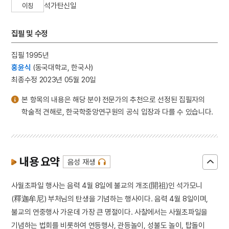
석가탄신일
이칭
집필 및 수정
집필 1995년
홍윤식
(동국대학교, 한국사)
최종수정 2023년 05월 20일
본 항목의 내용은 해당 분야 전문가의 추천으로 선정된 집필자의
학술적 견해로, 한국학중앙연구원의 공식 입장과 다를 수 있습니다.
내용 요약
음성 재생
사월초파일 행사는 음력 4월 8일에 불교의 개조(開祖)인 석가모니
(釋迦牟尼) 부처님의 탄생을 기념하는 행사이다. 음력 4월 8일이며,
불교의 연중행사 가운데 가장 큰 명절이다. 사찰에서는 사월초파일을
기념하는 법회를 비롯하여 연등행사, 관등놀이, 성불도 놀이, 탑돌이