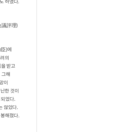
도 하였다.
僉議評理)
臣)에
고려의
름을 받고
 그해
명망이
피난한 것이
직되었다.
는 않았다.
 봉해졌다.