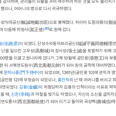
를 감사하며, 관리들이 뇌물을 주어 매수하려 하는 것을 모두 물리치기
 했으나, 어머니의 병으로 다시 귀국하였다.
수성익대공신(輸誠翊戴功臣)으로 봉해졌다. 뒤이어 도첨의평리(都
주1
며 이듬해 하정사(賀正使)
로 원에 갔다.
승(右政丞)
이 되었다. 단성수의동덕보리공신(端誠守義同德輔理功
 난을 일으킨 고우성(高郵城)의 장사성(張士誠)을 토벌하기 위해 
,000명을 이끌고 원나라에 갔다가 그해 10월에 공민왕(恭愍王)의 부
한 뒤 서북면도원수(西北面都元帥)가 되어 원의 공격에 대비하였다.
)에
문하시중(門下侍中)
이 되었으며, 1361년(공민왕 10)에 관직과 
(공민왕 12)에 우정승이 되었으나,
홍건적
의 난 때 어머니를 버리고 
파면되었다.
김용(金鏞)
이 처형당하자 김용의 인척이라는 이유로 파
을 때,
신돈(辛旽)
과 마찰을 빚기도 하였으나, 자신의 소신을 굽히지
 서북면도통사(西北面都統使)가 되어 이기고 돌아와 곡성백(曲城伯)에