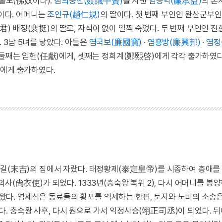
 불노(佛奴이다).
첨의중찬(僉議中贊)
을 지낸
염승익(廉承益)
의 손
이다. 어머니는
조인규(趙仁規)
의 딸이다. 첫 번째 부인인 완산군부인
) 배정(裵挺)의 딸로, 자식이 없이 일찍 죽었다. 두 번째 부인인 
. 3남 5녀를 낳았다. 아들은
염국보(廉國寶)
·
염흥방(廉興邦)
·
염정
 둘째는 임헌(任獻)에게, 셋째는 정희계(鄭熙啓)에게 각각 출가하였다
)에게 출가하였다.
말길(末吉)의 집에서 자랐다. 태정황제(泰定皇帝)를 시종하여 총애를
사(尙衣使)가 되었다. 1333년(충숙왕 복위 2), 다시 어머니를 봉
다. 염제신은 동료들의 횡포를 억제하는 한편, 토지와 노비의 소송은
다. 충숙왕 사후, 다시 원으로 가서 익정사승(翊正司丞)이 되었다. 