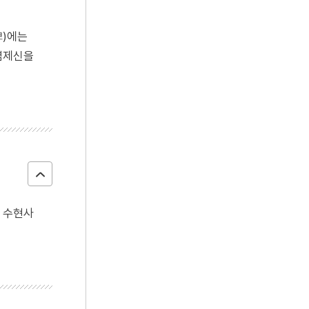
碑)에는
 염제신을
면 수현사