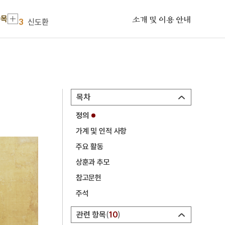
2
가을
항목
3
신도환
소개 및 이용 안내
4
5·16
5
대전광역시 유성구
6
비교법
7
신앙촌
목차
8
천자문
정의
9
통영 삼도수군통제영
가계 및 인적 사항
10
12·12 군사반란
주요 활동
1
금성대군
상훈과 추모
2
가을
참고문헌
주석
3
신도환
4
5·16
관련 항목
10