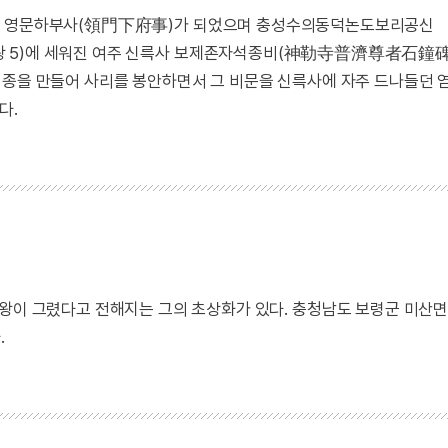
 곧 영문하부사(領門下府事)가 되었으며 충성수의동덕논도보리공신
왕 5)에 세워진 여주 신륵사 보제존자석종비(神勒寺普濟尊者石鐘
석종을 만들어 사리를 봉안하면서 그 비문을 신륵사에 자주 드나들던
다.
민왕이 그렸다고 전해지는 그의 초상화가 있다. 충청남도 보령군 미산
.