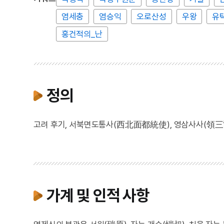
염세충
염승익
오로산성
우왕
유
홍건적의_난
정의
고려 후기, 서북면도통사(西北面都統使), 영삼사사(領三
가계 및 인적 사항