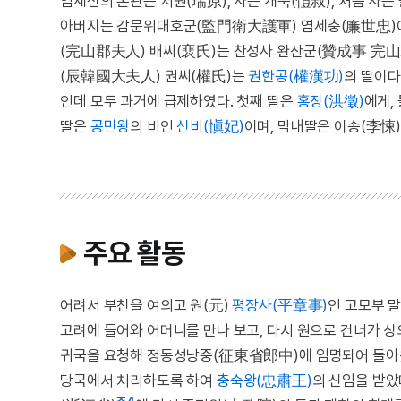
염제신의 본관은 서원(瑞原), 자는 개숙(愷叔), 처음 자는
아버지는 감문위대호군(監門衛大護軍) 염세충(廉世忠)
(完山郡夫人) 배씨(裵氏)는 찬성사 완산군(贊成事 完山君
(辰韓國大夫人) 권씨(權氏)는
권한공(權漢功)
의 딸이다
인데 모두 과거에 급제하였다. 첫째 딸은
홍징(洪徵)
에게,
딸은
공민왕
의 비인
신비(愼妃)
이며, 막내딸은 이송(李悚
주요 활동
어려서 부친을 여의고 원(元)
평장사(平章事)
인 고모부 
고려에 들어와 어머니를 만나 보고, 다시 원으로 건너가 상의
귀국을 요청해 정동성낭중(征東省郎中)에 임명되어 돌아왔
당국에서 처리하도록 하여
충숙왕(忠肅王)
의 신임을 받았