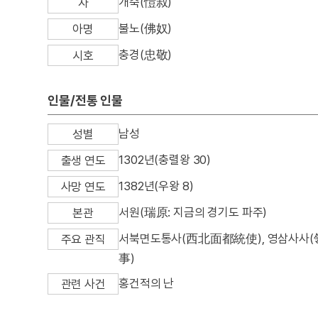
개숙(愷叔)
자
불노(佛奴)
아명
충경(忠敬)
시호
인물/전통 인물
남성
성별
1302년(충렬왕 30)
출생 연도
1382년(우왕 8)
사망 연도
서원(瑞原: 지금의 경기도 파주)
본관
서북면도통사(西北面都統使), 영삼사사(
주요 관직
事)
홍건적의 난
관련 사건