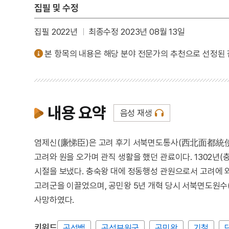
집필 및 수정
집필 2022년
최종수정 2023년 08월 13일
본 항목의 내용은 해당 분야 전문가의 추천으로 선정된
내용 요약
음성 재생
염제신(廉悌臣)은 고려 후기 서북면도통사(西北面都統使)
고려와 원을 오가며 관직 생활을 했던 관료이다. 1302년(
시절을 보냈다. 충숙왕 대에 정동행성 관원으로서 고려에 
고려군을 이끌었으며, 공민왕 5년 개혁 당시 서북면도원수(
사망하였다.
키워드
곡성백
곡성부원군
공민왕
기철