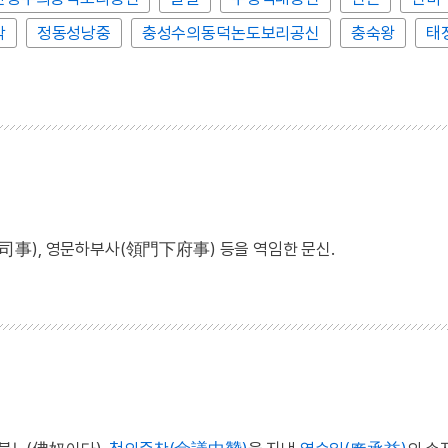
탁
정동성낭중
충성수의동덕논도보리공신
충숙왕
태
司事), 영문하부사(領門下府事) 등을 역임한 문신.