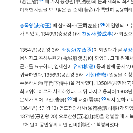
주4
(浙江省)
에 가서 중정원(中政院)의 돈과 재화의 회계
이러한 사실을 보고받은 원 순제(順帝)가 특별히 등용하려
주5
충목왕(忠穆王)
때 삼사좌사(三司左使)
에 임명되고 
가 되었고, 1349년(충정왕 1)에
찬성사(贊成事)
가 되었으
1354년(공민왕 3)에
좌정승(左政丞)
이 되었다가 곧
우정
봉해지고 곡성부원군(曲城府院君)이 되었다. 그때 원에서
군대를 요구하니, 염제신이
유탁(柳濯)
등과 함께 군사 2
귀국하였다. 1356년(공민왕 5)에
기철(奇轍)
일당을 숙청
수문하시중(守門下侍中)을 겸하였다. 1358년(공민왕 7
최고위에 이르자 사직하였다. 그 뒤 다시 기용되어 1363년
주2
주3
문제가 되어 고신(告身)
에 서경(署經)
되지 못하고 
1364년(공민왕 13) 영도첨의사사(領都僉議司事)가 되었
1371년(공민왕 20) 오로산성(五老山城)을 정벌할 때
그해 딸이 공민왕의 비인 신비(愼妃)로 책봉되었다.