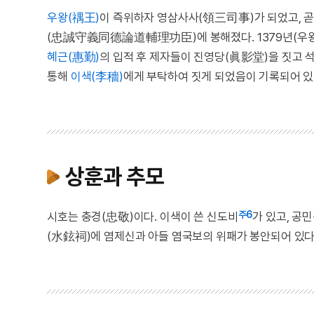
우왕(禑王)
이 즉위하자 영삼사사(領三司事)가 되었고,
(忠誠守義同德論道輔理功臣)에 봉해졌다. 1379년(우
혜근(惠勤)
의 입적 후 제자들이 진영당(眞影堂)을 짓고 
통해
이색(李穡)
에게 부탁하여 짓게 되었음이 기록되어 있
상훈과 추모
주6
시호는 충경(忠敬)이다. 이색이 쓴 신도비
가 있고, 공
(水鉉祠)에 염제신과 아들 염국보의 위패가 봉안되어 있다