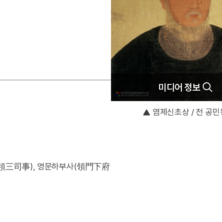
미디어 정보
염제신초상 / 전 공민
領三司事), 영문하부사(領門下府