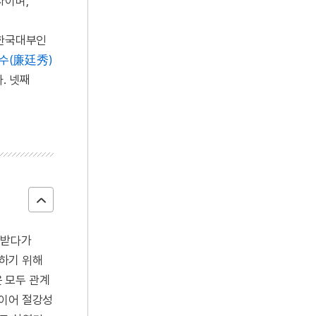
자이며,
진한국대부인
수(廉廷秀)
. 넷째
 받다가
양하기 위해
 모두 관계
뒤이어 절강성