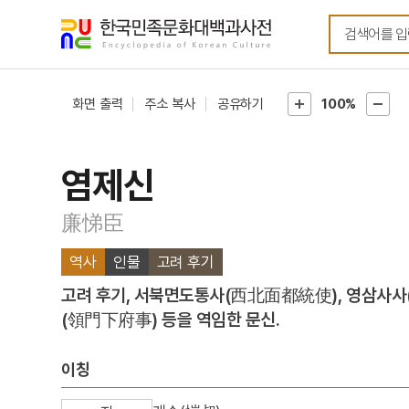
메뉴
본문
바로가기
바로가기
화면 출력
주소 복사
공유하기
100%
염제신
廉悌臣
역사
인물
고려 후기
고려 후기, 서북면도통사(西北面都統使), 영삼사사
(領門下府事) 등을 역임한 문신.
이칭