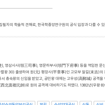
 집필자의 학술적 견해로, 한국학중앙연구원의 공식 입장과 다를 수 있
, 영삼사사(領三司事), 영문하부사(領門下府事) 등을 역임한 문
충렬왕 30) 출생하여 원(元) 평장사(平章事)인 고모부 말길(末吉)의
와서 충숙왕의 신임을 받았고, 공민왕 대에는 고우성(高郵城) 공격을
西北面都元帥)로 원의 공격에 대비하기도 하였다. 1382년(우왕 8
단성수의동덕보리공신
말길
수성익대공신
신돈
신비