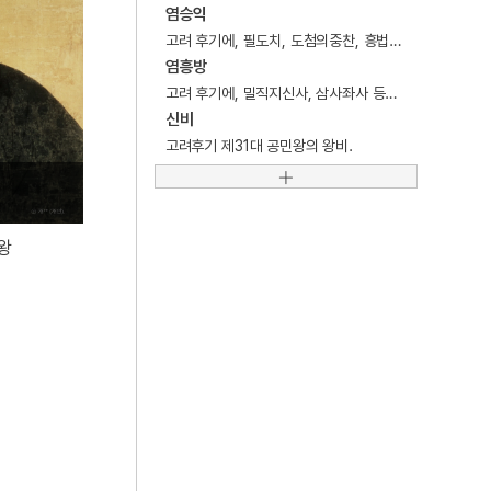
5
대전광역시 유성구
염승익
고려 후기에, 필도치, 도첨의중찬, 흥법좌리공신 등을 역임한 문신 · 공신.
6
비교법
염흥방
7
신앙촌
고려 후기에, 밀직지신사, 삼사좌사 등을 역임한 문신 · 공신.
신비
8
천자문
고려후기 제31대 공민왕의 왕비.
9
통영 삼도수군통제영
10
12·12 군사반란
왕