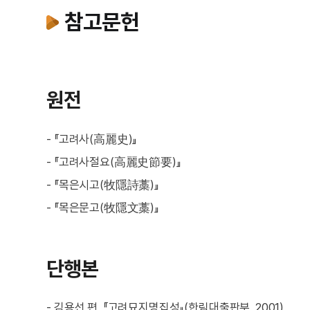
참고문헌
원전
- 『고려사(高麗史)』
- 『고려사절요(高麗史節要)』
- 『목은시고(牧隱詩藁)』
- 『목은문고(牧隱文藁)』
단행본
- 김용선 편, 『고려묘지명집성』(한림대출판부, 2001)