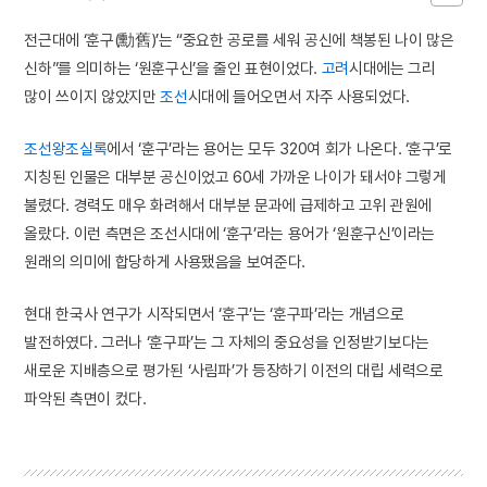
전근대에 ‘훈구(勳舊)’는 “중요한 공로를 세워 공신에 책봉된 나이 많은
신하”를 의미하는 ‘원훈구신’을 줄인 표현이었다.
고려
시대에는 그리
많이 쓰이지 않았지만
조선
시대에 들어오면서 자주 사용되었다.
조선왕조실록
에서 ‘훈구’라는 용어는 모두 320여 회가 나온다. ‘훈구’로
지칭된 인물은 대부분 공신이었고 60세 가까운 나이가 돼서야 그렇게
불렸다. 경력도 매우 화려해서 대부분 문과에 급제하고 고위 관원에
올랐다. 이런 측면은 조선시대에 ‘훈구’라는 용어가 ‘원훈구신’이라는
원래의 의미에 합당하게 사용됐음을 보여준다.
현대 한국사 연구가 시작되면서 ‘훈구’는 ‘훈구파’라는 개념으로
발전하였다. 그러나 ‘훈구파’는 그 자체의 중요성을 인정받기보다는
새로운 지배층으로 평가된 ‘사림파’가 등장하기 이전의 대립 세력으로
파악된 측면이 컸다.