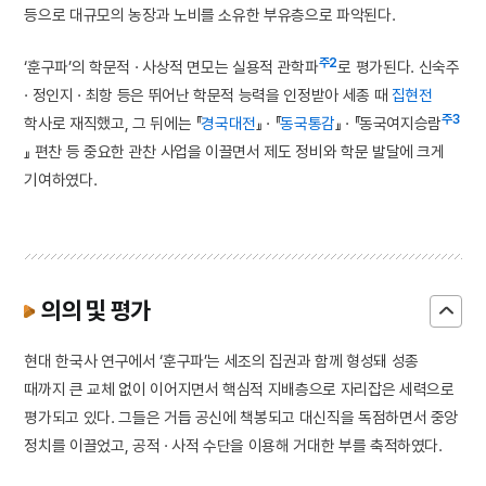
등으로 대규모의 농장과 노비를 소유한 부유층으로 파악된다.
주2
‘훈구파’의 학문적 · 사상적 면모는 실용적 관학파
로 평가된다. 신숙주
· 정인지 · 최항 등은 뛰어난 학문적 능력을 인정받아 세종 때
집현전
주3
학사로 재직했고, 그 뒤에는 『
경국대전
』 · 『
동국통감
』 · 『동국여지승람
』 편찬 등 중요한 관찬 사업을 이끌면서 제도 정비와 학문 발달에 크게
기여하였다.
의의 및 평가
현대 한국사 연구에서 ‘훈구파’는 세조의 집권과 함께 형성돼 성종
때까지 큰 교체 없이 이어지면서 핵심적 지배층으로 자리잡은 세력으로
평가되고 있다. 그들은 거듭 공신에 책봉되고 대신직을 독점하면서 중앙
정치를 이끌었고, 공적 · 사적 수단을 이용해 거대한 부를 축적하였다.