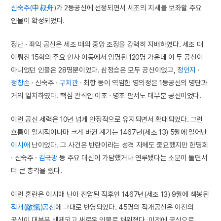
신숙주(申叔舟)
가 2등공신에 선정되면서 세조의 치세를 보좌할 주요
인물이 확정되었다.
정난 · 좌익 공신은 세조 때의 중앙 조정을 강력히 지배하였다. 세조 때
이뤄진 15회의 주요 인사 이동에서 임명된 120명 가운데 이 두 공신이
아니었던 인물은 28명뿐이었다. 삼정승은 모두 공신이었고,
정인지
·
정창손
· 신숙주 ·
구치관
· 최항 등이 역임한 영의정은 1등공신의 명단과
거의 일치하였다. 핵심 관직인 이조 · 병조 판서도 대부분 공신이었다.
이런 공신 세력은 10년 넘게 안정적으로 유지되면서 확대되었다. 그런
흐름이 일시적이나마 크게 바뀐 계기는 1467년(세조 13) 5월에 일어난
이시애
난이었다. 그 사건은 반란이라는 성격 자체도 중요했지만 한명회
· 신숙주 ·
김국광
등 주요 대신이 가담했거나 연루됐다는 소문이 돌면서
더 큰 충격을 줬다.
이런 혼란은 이시애 난이 진압된 직후인 1467년(세조 13) 9월에 책봉된
적개(敵愾)공신
에 그대로 반영되었다. 45명의 적개공신은 이전의
공신이 대부분 배제되고 새로운 인물로 채워졌다. 이전에 공신으로