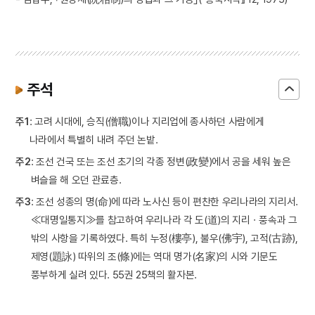
주석
주1
: 고려 시대에, 승직(僧職)이나 지리업에 종사하던 사람에게
나라에서 특별히 내려 주던 논밭.
주2
: 조선 건국 또는 조선 초기의 각종 정변(政變)에서 공을 세워 높은
벼슬을 해 오던 관료층.
주3
: 조선 성종의 명(命)에 따라 노사신 등이 편찬한 우리나라의 지리서.
≪대명일통지≫를 참고하여 우리나라 각 도(道)의 지리ㆍ풍속과 그
밖의 사항을 기록하였다. 특히 누정(樓亭), 불우(佛宇), 고적(古跡),
제영(題詠) 따위의 조(條)에는 역대 명가(名家)의 시와 기문도
풍부하게 실려 있다. 55권 25책의 활자본.