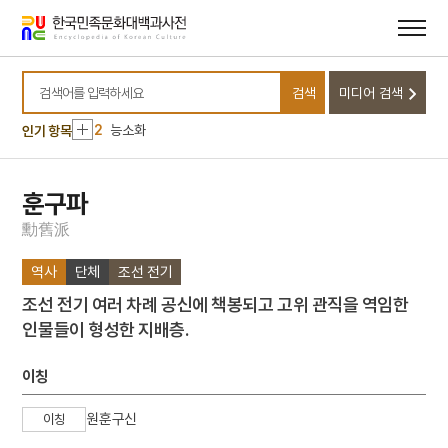
메뉴
본문
바로가기
바로가기
10
대한독립의군부
검색
미디어 검색
1
금성대군
검색어를 입력하세요
2
능소화
인기 항목
3
모래톱 이야기
4
방구리
훈구파
5
봉산서원
勳
舊
派
6
상락아정
역사
단체
조선 전기
7
절기
조선 전기 여러 차례 공신에 책봉되고 고위 관직을 역임한
8
고사관수도
인물들이 형성한 지배층.
9
김학순
10
대한독립의군부
이칭
1
금성대군
원훈구신
이칭
2
능소화