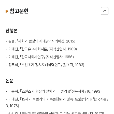
참고문헌
단행본
- 김범, 『사화와 반정의 시대』(역사의아침, 2015)
- 이태진, 『한국유교사회사론』(지식산업사, 1989)
- 이태진, 『한국사회사연구』(지식산업사, 1986)
- 정두희, 『조선초기 정치지배세력연구』(일조각, 1983)
논문
- 이동희, ｢조선초기 원상의 설치와 그 성격｣(『전북사학』 16, 1993)
- 이태진, ｢15세기 후반기의 거족(鉅族)과 명족(名族)의식｣(『한국사론』
3, 1976)
- 김갑주, ｢원상제(院相制)의 성립과 그 기능｣(『동국사학』 12, 1973)