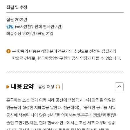
3
모래톱 이야기
집필 및 수정
4
방구리
집필 2021년
5
봉산서원
김범
(국사편찬위원회 편사연구관)
6
상락아정
최종수정 2022년 08월 21일
7
절기
8
고사관수도
본 항목의 내용은 해당 분야 전문가의 추천으로 선정된 집필자의
9
김학순
학술적 견해로, 한국학중앙연구원의 공식 입장과 다를 수 있습니다.
10
대한독립의군부
내용 요약
음성 재생
훈구파는 조선 전기 여러 차례 공신에 책봉되고 고위 관직을 역임한
인물들이 형성한 지배층을 말한다. 전근대에는 “중요한 공로를 세워
공신에 책봉된 나이 많은 신하”를 의미하는 ‘원훈구신(元勳舊臣)’을
줄인 표현이었지만, 현대 한국사 연구에서는 조선 세조 때부터 성종