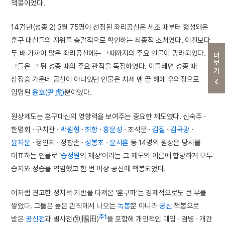
책봉이었다.
1471년(성종 2) 3월 75명이 선정된 좌리공신은 세조 때부터 형성돼온
훈구 대신들의 지위를 총괄적으로 확인하는 최종적 조처였다. 이전보다
두 배 가까이 많은 좌리공신에는 그때까지의 주요 인물이 망라되었다.
더보기
그들은 그 뒤 성종 때의 주요 관직을 독점하였다. 이를테면 성종 때
삼정승 가운데 공신이 아니었던 인물은 치세 맨 끝 해에 우의정으로
임명된
윤호(尹虎)
뿐이었다.
원상제도는 훈구대신의 영향력을 보여주는 중요한 제도였다. 신숙주 ·
한명회 · 구치관 ·
박원형
·
최항
·
홍윤성
· 조석문 ·
김질
·
김국광
·
윤자운
· 정인지 · 정창손 ·
성봉조
·
윤사흔
등 14명의 원상은 당시를
대표하는 인물로 ‘
승정원
의 재상’이라는 그 제도의 이름에 합당하게 모두
승지와 정승을 역임했고 한 번 이상 공신에 책봉되었다.
이처럼 견고한 정치적 기반을 다져온 ‘훈구파’는 경제적으로도 큰 부를
쌓았다. 그들은 높은 관직에서 나오는
녹봉
뿐 아니라
공신
책봉으로
주1
받은
공신전
과 별사전(別賜田)
을 포함해 개인적인 매입 · 겸병 · 개간