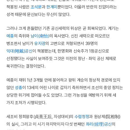
책봉된 사람은
조석문
과
한계미
뿐이었다. 아울러 반란의 진압이라는
성격 때문에 문신보다는 무신이 많았다.
그러나 크게 흔들렸던 기존 공신세력의 위상은 곧 회복되었다. 계기는
예종
의 즉위와
남이(南怡)
의 옥사였다. 신진 세력으로 떠오르던
병조판서 남이가
유자광
의 고변으로 처형되면서 39명의
익대(翊戴)공신
이 책봉됐는데, 한명회와 신숙주가 1등공신으로
선정됐다는 사실이 보여주듯 그것은 이전의 정난 · 좌익 공신 체제로
복귀한다는 결정이었다.
예종이 재위 1년 3개월 만에 붕어하고 왕위 계승의 정상적 경로에 있지
않던
성종
이 13세의 어린 나이로 갑자기 즉위하면서 조선의 중앙 정치는
상당한 위기에 접어들 수도 있었다. 그런 가능성을 예방하기 위해 세
가지 조처가 시행되었다.
세조비 정희왕후(貞熹王后, 자성대비)의
수렴청정
과 원상제(院相制)
의 실시, 그리고 이 시기 마지막이자 다섯 번째인
좌리(佐理)공신
의