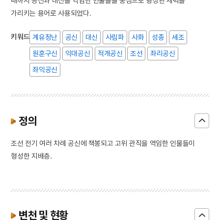
때까지 공신과 대신을 역임한 인물들을 중심으로 형성된 세력을
가리키는 용어로 사용되었다.
키워드
계유정난
공신
대신
사림파
사화
성종
세조
원훈구신
익대공신
적개공신
조선
좌리공신
좌익공신
정의
조선 전기 여러 차례 공신에 책봉되고 고위 관직을 역임한 인물들이
형성한 지배층.
변천 및 현황