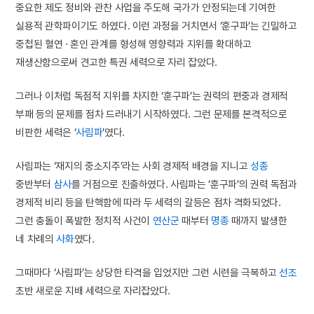
중요한 제도 정비와 관찬 사업을 주도해 국가가 안정되는데 기여한
실용적 관학파이기도 하였다. 이런 과정을 거치면서 ‘훈구파’는 긴밀하고
중첩된 혈연 · 혼인 관계를 형성해 영향력과 지위를 확대하고
재생산함으로써 견고한 특권 세력으로 자리 잡았다.
그러나 이처럼 독점적 지위를 차지한 ‘훈구파’는 권력의 편중과 경제적
부패 등의 문제를 점차 드러내기 시작하였다. 그런 문제를 본격적으로
비판한 세력은 ‘
사림파
’였다.
사림파는 ‘재지의 중소지주’라는 사회 경제적 배경을 지니고
성종
중반부터
삼사
를 거점으로 진출하였다. 사림파는 ‘훈구파’의 권력 독점과
경제적 비리 등을 탄핵함에 따라 두 세력의 갈등은 점차 격화되었다.
그런 충돌이 폭발한 정치적 사건이
연산군
때부터
명종
때까지 발생한
네 차례의
사화
였다.
그때마다 ‘사림파’는 상당한 타격을 입었지만 그런 시련을 극복하고
선조
초반 새로운 지배 세력으로 자리잡았다.