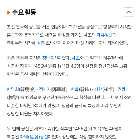
주요 활동
조선 건국에 공로를 세운 인물이나 그 가문을 중심으로 형성되기 시작한
훈구파가 본격적으로 세력을 확장한 계기는 세조의
계유정난
과
즉위부터 시작해
성종
초반까지 이어진 다섯 차례의 공신 책봉이었다.
처음 책봉된 공신은
정난공신
이었다.
세조
와 그 일파가 계유정난에
성공한 직후인 1453년(단종 1) 11월 43명이 선정된 정난공신은 그뒤
형성된 공신 세력의 원형이 되었다.
한명회
(韓明澮) ·
정인지
(鄭麟趾) ·
한확
(韓確) ·
최항
(崔恒) ·
권람
(權擥) 등 12명으로 구성된 1등공신은 그 핵심을 이뤘다. 대체로 세조와
비슷한 나이인 30대가 많았고, 정난의 군사적 특징에 따라 무인이
상당한 비율을 차지하였다.
두 번째 공신은 세조가 즉위한 직후인 1455년(세조 1) 1월 46명이
책봉된
좌익(佐翼)공신
이었다. 정난에는 직접 참여하지 않았던