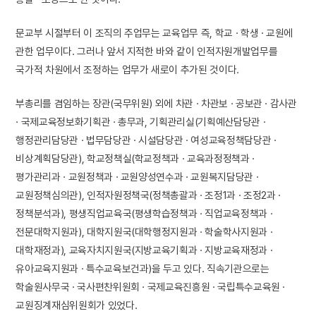
문교부 시절부터 이 조직의 주업무는 교육업무 즉, 학교 · 학생 · 교원에
관한 업무이다. 그러나 앞서 지적한 바와 같이 인적자원개발업무를
국가적 차원에서 조정하는 업무가 새로이 추가된 것이다.
부총리를 겸임하는 장관(국무위원) 외에 차관 · 차관보 · 공보관 · 감사관
· 국제교육정보화기획관 · 총무과, 기획관리실(기획예산담당관 ·
행정관리담당관 · 법무담당관 · 시설담당관 · 여성교육정책담당관 ·
비상계획담당관), 학교정책실(학교정책과 · 교육과정정책과 ·
평가관리과 · 교원정책과 · 교원양성연수과 · 교원복지담당관 ·
교원정책심의관), 인적자원정책국(정책총괄과 · 조정1과 · 조정2과 ·
정책분석과), 평생직업교육국(평생학습정책과 · 직업교육정책과 ·
전문대학지원과), 대학지원국(대학행정지원과 · 학술학사지원과 ·
대학재정과), 교육자치지원국(지방교육기획과 · 지방교육재정과 ·
유아교육지원과 · 특수교육보건과)을 두고 있다. 직속기관으로는
학술원사무국 · 국사편찬위원회 · 국제교육진흥원 · 국립특수교육원 ·
교원징계재심위원회가 있었다.