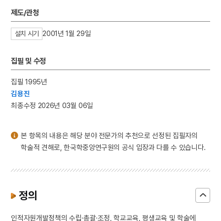
3
달마도
제도/관청
4
이태준
2001년 1월 29일
설치 시기
5
적멸보궁
6
조식
집필 및 수정
7
YH무역여공사건
8
광해군
집필 1995년
김용진
9
대전사 보광전 석조 여래삼존상
최종수정 2026년 03월 06일
10
불족도
본 항목의 내용은 해당 분야 전문가의 추천으로 선정된 집필자의
학술적 견해로, 한국학중앙연구원의 공식 입장과 다를 수 있습니다.
정의
인적자원개발정책의 수립·총괄·조정, 학교교육, 평생교육 및 학술에