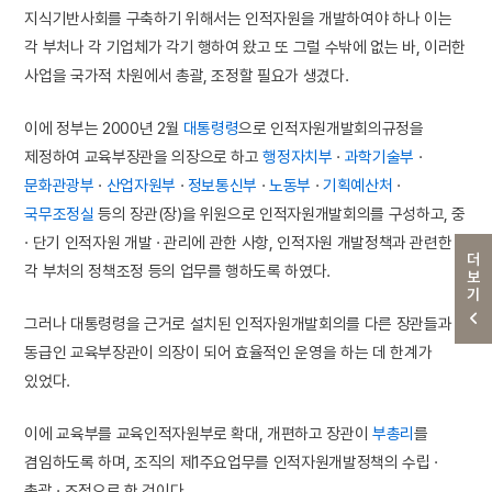
지식기반사회를 구축하기 위해서는 인적자원을 개발하여야 하나 이는
각 부처나 각 기업체가 각기 행하여 왔고 또 그럴 수밖에 없는 바, 이러한
사업을 국가적 차원에서 총괄, 조정할 필요가 생겼다.
이에 정부는 2000년 2월
대통령령
으로 인적자원개발회의규정을
제정하여 교육부장관을 의장으로 하고
행정자치부
·
과학기술부
·
문화관광부
·
산업자원부
·
정보통신부
·
노동부
·
기획예산처
·
국무조정실
등의 장관(장)을 위원으로 인적자원개발회의를 구성하고, 중
· 단기 인적자원 개발 · 관리에 관한 사항, 인적자원 개발정책과 관련한
더보기
각 부처의 정책조정 등의 업무를 행하도록 하였다.
그러나 대통령령을 근거로 설치된 인적자원개발회의를 다른 장관들과
동급인 교육부장관이 의장이 되어 효율적인 운영을 하는 데 한계가
있었다.
이에 교육부를 교육인적자원부로 확대, 개편하고 장관이
부총리
를
겸임하도록 하며, 조직의 제1주요업무를 인적자원개발정책의 수립 ·
총괄 · 조정으로 한 것이다.