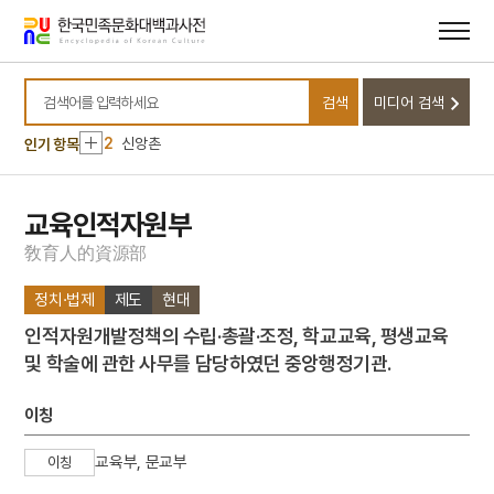
메뉴
본문
바로가기
바로가기
10
불족도
검색
미디어 검색
1
금성대군
검색어를 입력하세요
2
신앙촌
인기 항목
3
달마도
4
이태준
교육인적자원부
5
적멸보궁
敎
育
人
的
資
源
部
6
조식
정치·법제
제도
현대
7
YH무역여공사건
인적자원개발정책의 수립·총괄·조정, 학교교육, 평생교육
8
광해군
및 학술에 관한 사무를 담당하였던 중앙행정기관.
9
대전사 보광전 석조 여래삼존상
10
불족도
이칭
1
금성대군
교육부, 문교부
이칭
2
신앙촌