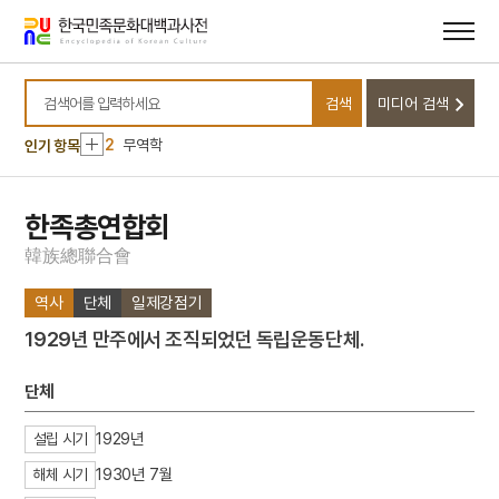
메뉴
본문
바로가기
바로가기
10
도당굿
검색
미디어 검색
1
남사당
검색어를 입력하세요
2
무역학
인기 항목
3
성경직해광익
4
조선교육령
한족총연합회
5
교육
韓
族
總
聯
合
會
6
구황촬요
역사
단체
일제강점기
7
김명순
1929년 만주에서 조직되었던 독립운동단체.
8
눈물 젖은 두만강
9
대한민국임시정부사
단체
10
도당굿
1929년
설립 시기
1
남사당
1930년 7월
해체 시기
2
무역학