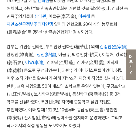
1929년 7월 21일
김좌진
을 비롯한 16명의 대표자는 혁신의회를
해체하고, 신민부를 한족총연합회로 개편할 것을 결의하였다. 김좌진 등
민족주의자들과
남대관
, 이을규(李乙奎),
이붕해
등
재만조선무정부주의자연맹
일파의 연합으로 20여 개의 농무협회
(農務協會)를 망라한 한족총연합회가 결성되었다.
간부는 위원장 김좌진, 부위원장 권화산(權華山) 외에
김종진(金宗鎭)
,
한청암(韓靑巖),
정신(鄭信)
, 이을규, 박경천(朴耕天), 이붕해, 강석천
더보기
(姜石泉),
이달(李達)
, 김야봉(金野蓬), 김야운(金野雲), 이덕재
(李德載) 등으로 구성되었는데, 과반수가 아나키스트들이었다. 창립
이후 조직 기반을 확충하기 위해 지방조직 재정비 작업을 실시하였다.
한편, 교육 사업으로 50여 개소의 소학교를 운영하였는데, 구강포학교
(九江泡學校), 보신학교(保新學校), 동신학교(東新學校) 등 3개
학교를 신설하였다. 북만(北滿) 지역에 중등학교 설립 작업도
추진하였다. 이와 함께 1929년 10월부터 동삼성(東三省) 영안현
(寧安縣) 산시참(山市站)에 정미소를 설치하여 운영하였다. 그리고
국내에서의 직접 행동을 도모하기도 하였다.