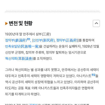
변천 및 현황
1920년대 말 만주에서 삼부(三府)
주1
참의부(參議府)
, [신민부(新民府)
,
정의부(正義府)
]를 통합하여
민족유일당(民族唯一黨)
을 건설하려는 운동이 실패하자, 1928년 12월
신민부 군정파, 참의부 주류파, 정의부 탈퇴파는 임시기관으로
혁신의회(革新議會)
를 조직하였다.
그러나 혁신의회는 별 성과를 내지 못했고, 만주에서는 공산주의 세력이
주2
대두하고 민족주의 세력의 영향력이 저하되고 있었다. 아나키스트
들
역시 공산주의 세력의 성장에 위협을 느끼고 있었다. 이리하여 공산주의
타도라는 공동 목표 아래 아나키스트들과 민족주의자들은 연합하여
위기를 타개하고자 하였다.