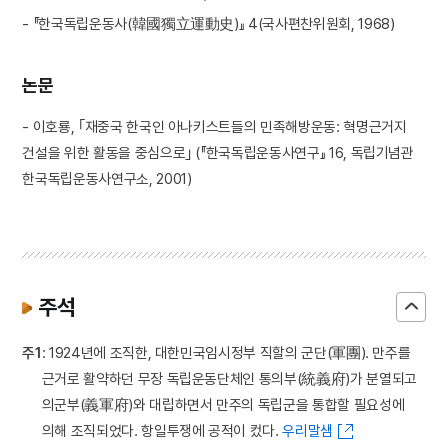
- 『한국독립운동사(韓國獨立運動史)』 4(국사편찬위원회, 1968)
논문
- 이호룡, ｢재중국 한국인 아나키스트들의 민족해방운동: 혁명근거지
건설을 위한 활동을 중심으로｣ (『한국독립운동사연구』 16, 독립기념관
한국독립운동사연구소, 2001)
주석
주1
: 1924년에 조직한, 대한민국임시정부 직할의 군단(軍團). 만주를
근거로 활약하던 무장 독립운동단체인 통의부(統義府)가 분열되고
의군부(義軍府)와 대립하면서 만주의 독립군을 통합할 필요성에
의해 조직되었다. 항일투쟁에 공적이 컸다.
우리말샘