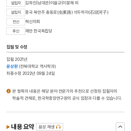
김좌진|남대관|이을규|이붕해 외
설립자
3
성경직해광익
중국 북만주 충동로(虫東路) 석두하자(石頭河子)
4
조선교육령
설립지
5
교육
혁신의회
전신
6
구황촬요
재만 한국독립당
후신
7
김명순
집필 및 수정
8
눈물 젖은 두만강
9
대한민국임시정부사
집필 2021년
10
도당굿
윤상원
(전북대학교 역사학과)
최종수정 2022년 09월 24일
본 항목의 내용은 해당 분야 전문가의 추천으로 선정된 집필자의
학술적 견해로, 한국학중앙연구원의 공식 입장과 다를 수 있습니다.
내용 요약
음성 재생