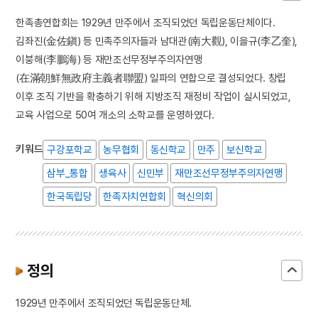
한족총연합회는 1929년 만주에서 조직되었던 독립운동단체이다.
김좌진(金佐鎭) 등 민족주의자들과 남대관(南大觀), 이을규(李乙奎),
이붕해(李鵬海) 등 재만조선무정부주의자연맹
(在滿朝鮮無政府主義者聯盟) 일파의 연합으로 결성되었다. 창립
이후 조직 기반을 확충하기 위해 지방조직 재정비 작업이 실시되었고,
교육 사업으로 50여 개소의 소학교를 운영하였다.
키워드
구강포학교
농무협회
동신학교
만주
보신학교
삼부_통합
생육사
신민부
재만조선무정부주의자연맹
한국독립당
한족자치연합회
혁신의회
정의
1929년 만주에서 조직되었던 독립운동단체.