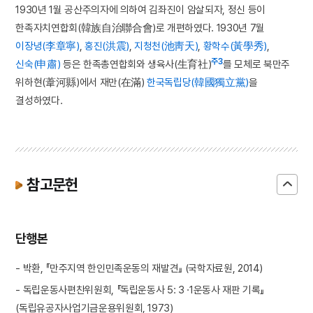
1930년 1월 공산주의자에 의하여 김좌진이 암살되자, 정신 등이
한족자치연합회(韓族自治聯合會)로 개편하였다. 1930년 7월
이장녕(李章寧)
,
홍진(洪震)
,
지청천(池靑天)
,
황학수(黃學秀)
,
주3
신숙(申肅)
등은 한족총연합회와 생육사(生育社)
를 모체로 북만주
위하현(葦河縣)에서 재만(在滿)
한국독립당(韓國獨立黨)
을
결성하였다.
참고문헌
단행본
- 박환, 『만주지역 한인민족운동의 재발견』 (국학자료원, 2014)
- 독립운동사편찬위원회, 『독립운동사 5: 3 ·1운동사 재판 기록』
(독립유공자사업기금운용위원회, 1973)