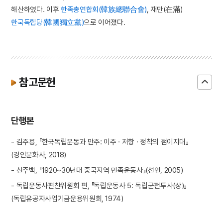
해산하였다. 이후
한족총연합회(韓族總聯合會)
, 재만(在滿)
한국독립당(韓國獨立黨)
으로 이어졌다.
참고문헌
단행본
- 김주용, 『한국독립운동과 만주: 이주 · 저항 · 정착의 점이지대』
(경인문화사, 2018)
- 신주백, 『1920~30년대 중국지역 민족운동사』(선인, 2005)
- 독립운동사편찬위원회 편, 『독립운동사 5: 독립군전투사(상)』
(독립유공자사업기금운용위원회, 1974)