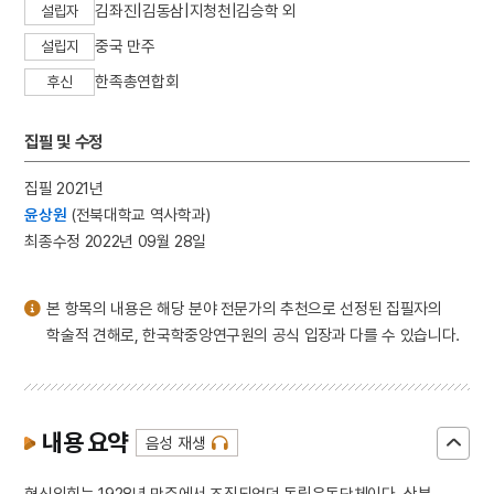
김좌진|김동삼|지청천|김승학 외
설립자
3
판소리
중국 만주
4
25의용단
설립지
5
격음
한족총연합회
후신
6
균전론
집필 및 수정
7
단종실록
8
해동제국기
집필 2021년
9
마령
윤상원
(전북대학교 역사학과)
최종수정 2022년 09월 28일
10
세조
본 항목의 내용은 해당 분야 전문가의 추천으로 선정된 집필자의
학술적 견해로, 한국학중앙연구원의 공식 입장과 다를 수 있습니다.
내용 요약
음성 재생
혁신의회는 1928년 만주에서 조직되었던 독립운동단체이다. 삼부