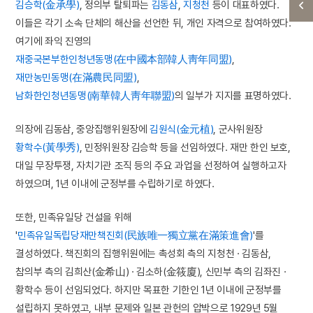
김승학(金承學)
, 정의부 탈퇴파는
김동삼
,
지청천
등이 대표하였다.
이들은 각기 소속 단체의 해산을 선언한 뒤, 개인 자격으로 참여하였다.
여기에 좌익 진영의
재중국본부한인청년동맹(在中國本部韓人靑年同盟)
,
재만농민동맹(在滿農民同盟)
,
남화한인청년동맹(南華韓人靑年聯盟)
의 일부가 지지를 표명하였다.
의장에 김동삼, 중앙집행위원장에
김원식(金元植)
, 군사위원장
황학수(黃學秀)
, 민정위원장 김승학 등을 선임하였다. 재만 한인 보호,
대일 무장투쟁, 자치기관 조직 등의 주요 과업을 선정하여 실행하고자
하였으며, 1년 이내에 군정부를 수립하기로 하였다.
또한, 민족유일당 건설을 위해
'
민족유일독립당재만책진회(民族唯一獨立黨在滿策進會)
'를
결성하였다. 책진회의 집행위원에는 촉성회 측의 지청천 · 김동삼,
참의부 측의 김희산(金希山) · 김소하(金筱廈), 신민부 측의 김좌진 ·
황학수 등이 선임되었다. 하지만 목표한 기한인 1년 이내에 군정부를
설립하지 못하였고, 내부 문제와 일본 관헌의 압박으로 1929년 5월