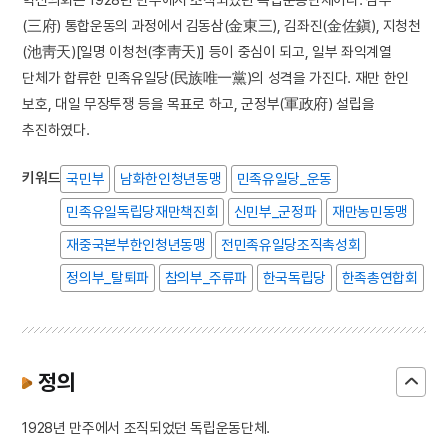
(三府) 통합운동의 과정에서 김동삼(金東三), 김좌진(金佐鎭), 지청천
(池靑天)[일명 이청천(李靑天)] 등이 중심이 되고, 일부 좌익계열
단체가 합류한 민족유일당(民族唯一黨)의 성격을 가진다. 재만 한인
보호, 대일 무장투쟁 등을 목표로 하고, 군정부(軍政府) 설립을
추진하였다.
키워드
국민부
남화한인청년동맹
민족유일당_운동
민족유일독립당재만책진회
신민부_군정파
재만농민동맹
재중국본부한인청년동맹
전민족유일당조직촉성회
정의부_탈퇴파
참의부_주류파
한국독립당
한족총연합회
정의
1928년 만주에서 조직되었던 독립운동단체.