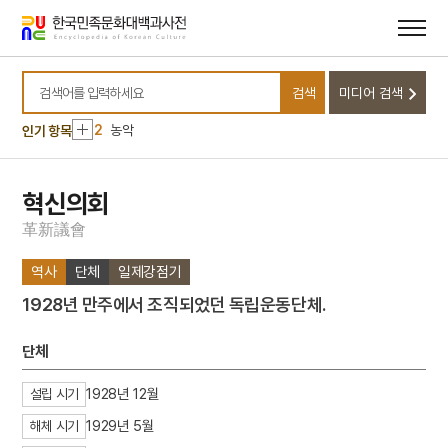
메뉴
본문
바로가기
바로가기
10
세조
검색
미디어 검색
1
금성대군
검색어를 입력하세요
2
농악
인기 항목
3
판소리
4
25의용단
혁신의회
5
격음
革
新
議
會
6
균전론
역사
단체
일제강점기
7
단종실록
1928년 만주에서 조직되었던 독립운동단체.
8
해동제국기
9
마령
단체
10
세조
1928년 12월
설립 시기
1
금성대군
1929년 5월
해체 시기
2
농악