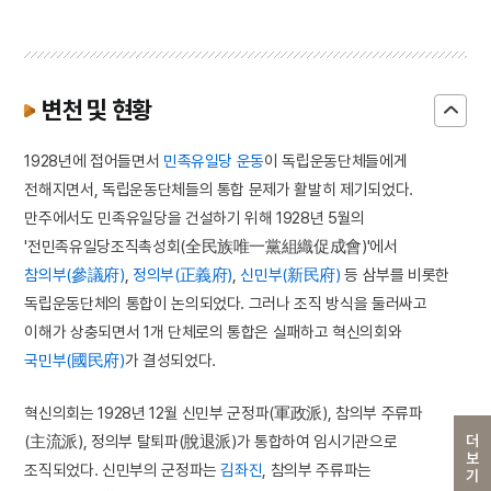
변천 및 현황
1928년에 접어들면서
민족유일당 운동
이 독립운동단체들에게
전해지면서, 독립운동단체들의 통합 문제가 활발히 제기되었다.
만주에서도 민족유일당을 건설하기 위해 1928년 5월의
'전민족유일당조직촉성회(全民族唯一黨組織促成會)'에서
참의부(參議府)
,
정의부(正義府)
,
신민부(新民府)
등 삼부를 비롯한
독립운동단체의 통합이 논의되었다. 그러나 조직 방식을 둘러싸고
이해가 상충되면서 1개 단체로의 통합은 실패하고 혁신의회와
국민부(國民府)
가 결성되었다.
혁신의회는 1928년 12월 신민부 군정파(軍政派), 참의부 주류파
(主流派), 정의부 탈퇴파(脫退派)가 통합하여 임시기관으로
더보기
조직되었다. 신민부의 군정파는
김좌진
, 참의부 주류파는