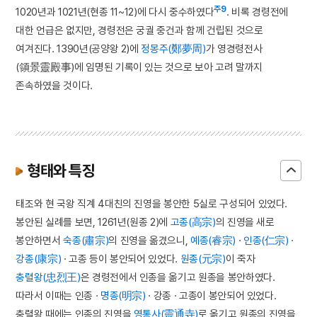
주9
1020년과 1021년(현종 11~12)에 다시 중수하였다
. 비록 경령전에
대한 언급은 없지만, 경령전은 궁궐 중건과 함께 건립된 것으로
여겨진다. 1390년(공양왕 2)에
정몽주(鄭夢周)
가 영경령전사
(領景靈殿事)에 임명된 기록이 있는 것으로 보아 고려 말까지
존속하였을 것이다.
형태와 특징
태조와 현 국왕 직계 4대친의 진영을 봉안한 5실로 구성되어 있었다.
봉안된 실례를 보면, 1261년(원종 2)에
고종(高宗)
의 진영을 새로
봉안하면서
숙종(肅宗)
의 진영을 옮겼으니,
예종(睿宗)
·
인종(仁宗)
·
강종(康宗)
· 고종 등이 봉안되어 있었다.
원종(元宗)
이 죽자
충렬왕(忠烈王)
은 경령전에서 인종을 옮기고 원종을 봉안하였다.
따라서 이때는 인종 ·
명종(明宗)
· 강종 · 고종이 봉안되어 있었다.
충렬왕 때에는 인종의 진영을
영통사(靈通寺)
로 옮기고 원종의 진영을