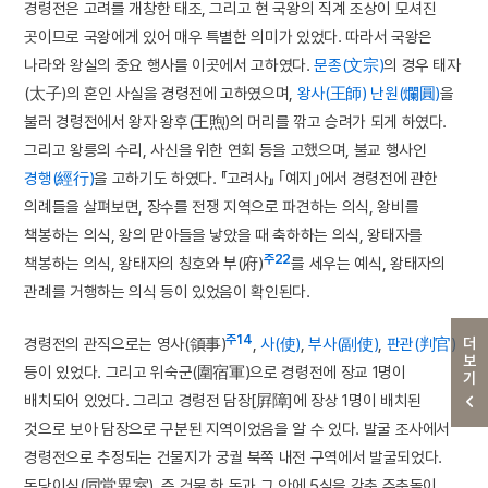
경령전은 고려를 개창한 태조, 그리고 현 국왕의 직계 조상이 모셔진
곳이므로 국왕에게 있어 매우 특별한 의미가 있었다. 따라서 국왕은
나라와 왕실의 중요 행사를 이곳에서 고하였다.
문종(文宗)
의 경우 태자
(太子)의 혼인 사실을 경령전에 고하였으며,
왕사(王師)
난원(爛圓)
을
불러 경령전에서 왕자 왕후(王煦)의 머리를 깎고 승려가 되게 하였다.
그리고 왕릉의 수리, 사신을 위한 연회 등을 고했으며, 불교 행사인
경행(經行)
을 고하기도 하였다. 『고려사』 ｢예지｣에서 경령전에 관한
의례들을 살펴보면, 장수를 전쟁 지역으로 파견하는 의식, 왕비를
책봉하는 의식, 왕의 맏아들을 낳았을 때 축하하는 의식, 왕태자를
주22
책봉하는 의식, 왕태자의 칭호와 부(府)
를 세우는 예식, 왕태자의
관례를 거행하는 의식 등이 있었음이 확인된다.
주14
경령전의 관직으로는 영사(領事)
,
사(使)
,
부사(副使)
,
판관(判官)
더보기
등이 있었다. 그리고 위숙군(圍宿軍)으로 경령전에 장교 1명이
배치되어 있었다. 그리고 경령전 담장[屛障]에 장상 1명이 배치된
것으로 보아 담장으로 구분된 지역이었음을 알 수 있다. 발굴 조사에서
경령전으로 추정되는 건물지가 궁궐 북쪽 내전 구역에서 발굴되었다.
동당이실(同堂異室), 즉 건물 한 동과 그 안에 5실을 갖춘 주춧돌이