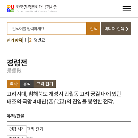
메뉴
본문
바로가기
바로가기
10
동명왕편
검색
미디어 검색
1
금성대군
검색어를 입력하세요
2
명빈묘
인기 항목
3
일제강점기
4
세조
경령전
5
장안사
景
靈
殿
6
설악산 오세암
역사
유적
고려 전기
7
3·1독립선언서
고려시대, 황해북도 개성시 만월동 고려 궁궐 내에 있던
8
김문기
태조와 국왕 4대친(四代親)의 진영을 봉안한 전각.
9
김소월
10
동명왕편
유적/건물
1
금성대군
고려 전기
건립 시기
2
명빈묘