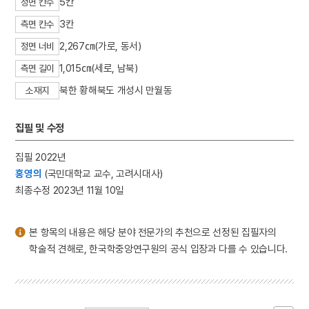
5칸
정면 칸수
3
일제강점기
3칸
측면 칸수
4
세조
2,267㎝(가로, 동서)
정면 너비
5
장안사
1,015㎝(세로, 남북)
측면 길이
6
설악산 오세암
북한 황해북도 개성시 만월동
소재지
7
3·1독립선언서
8
김문기
집필 및 수정
9
김소월
10
동명왕편
집필 2022년
홍영의
(국민대학교 교수, 고려시대사)
최종수정 2023년 11월 10일
본 항목의 내용은 해당 분야 전문가의 추천으로 선정된 집필자의
학술적 견해로, 한국학중앙연구원의 공식 입장과 다를 수 있습니다.