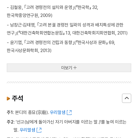
- 김철웅, ｢고려 경령전의 설치와 운영｣(『한국학』 32,
한국학중앙연구원, 2009)
- 남창근·김태영, ｢고려 본궐 경령전 일곽의 성격과 배치특성에 관한
연구｣(『대한건축학회연합논문집』 13, 대한건축학회지회연합회, 2011)
- 윤기엽, ｢고려 경령전의 건립과 동향｣(『한국사상과 문화』 69,
한국사상문화학회, 2013)
더보기
주석
주1
: 본디의 종묘(宗廟).
우리말샘
주2
: ‘선고(남에게 돌아가신 자기 아버지를 이르는 말.)’를 높여 이르는
말.
우리말샘