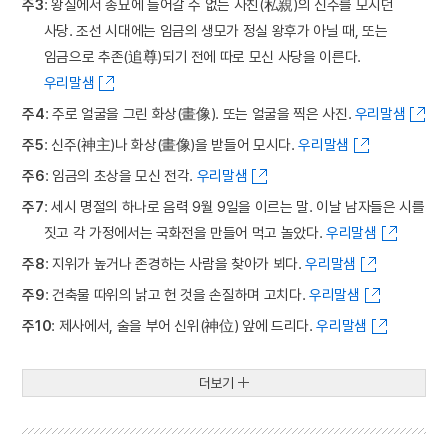
주3
: 왕실에서 종묘에 들어갈 수 없는 사친(私親)의 신주를 모시던
사당. 조선 시대에는 임금의 생모가 정실 왕후가 아닐 때, 또는
임금으로 추존(追尊)되기 전에 따로 모신 사당을 이른다.
우리말샘
주4
: 주로 얼굴을 그린 화상(畫像). 또는 얼굴을 찍은 사진.
우리말샘
주5
: 신주(神主)나 화상(畫像)을 받들어 모시다.
우리말샘
주6
: 임금의 초상을 모신 전각.
우리말샘
주7
: 세시 명절의 하나로 음력 9월 9일을 이르는 말. 이날 남자들은 시를
짓고 각 가정에서는 국화전을 만들어 먹고 놀았다.
우리말샘
주8
: 지위가 높거나 존경하는 사람을 찾아가 뵈다.
우리말샘
주9
: 건축물 따위의 낡고 헌 것을 손질하며 고치다.
우리말샘
주10
: 제사에서, 술을 부어 신위(神位) 앞에 드리다.
우리말샘
더보기