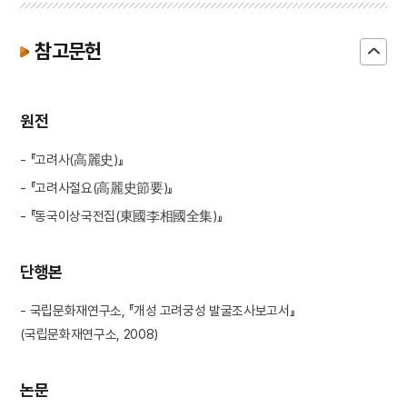
참고문헌
원전
- 『고려사(高麗史)』
- 『고려사절요(高麗史節要)』
- 『동국이상국전집(東國李相國全集)』
단행본
- 국립문화재연구소, 『개성 고려궁성 발굴조사보고서』
(국립문화재연구소, 2008)
논문