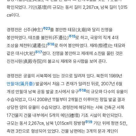
확인되었다. 기단(基壇)의 규모는 동서 길이 2,267㎝, 남북 길이 1,015
㎝이다.
주23
경령전은 신주(神主)
를 봉안한 태묘(太廟)와 달리 진영을
주15
봉안하였다. 태조를 불천위(不遷位)
로 하고, 국왕의 직계 4대
주16
조상을 체천위(遞遷位)
로 하여 봉안하였다. 제례(祭禮)는 태묘와
주17
같은 대사(大祀)
였다. 진영을 봉안하고 제례에 소찬을 올린 것은
진전사원(眞殿寺院)의 불교식 제례와 유사함을 보여 준다.
경령전은 궁궐의 서북쪽에 있는 것으로 알려져 있다. 북한의 1989년
만월대(滿月臺)
발굴에서 처음 그 존재가 알려진 뒤로, 2007년 6월
주18
개성 만월대 남북 공동 발굴 조사에서 유구
의 규모와 다수의 유물이
수습되었고, 다시 2008년 11월부터 2개월간 이루어진 정밀 발굴 결과
상당한 양의 유물이 수습되었다. 경령전에 해당하는 서북 건축군 서쪽
17건물지 건물 내부에서 5개의 예단(禮壇) 기초 시설이 확인되었다.
주19
규모는 동서 2,267㎝, 남북 1,015㎝의 장방형
기단 위에 정면 5칸,
측면 3칸으로 형성되어 있었다. 건물 남편에는 3개의 문과 계단이