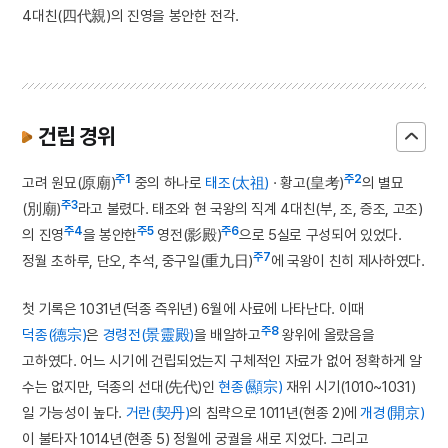
4대친(四代親)의 진영을 봉안한 전각.
건립 경위
주1
주2
고려 원묘(原廟)
중의 하나로
태조(太祖)
· 황고(皇考)
의 별묘
주3
(別廟)
라고 불렸다. 태조와 현 국왕의 직계 4대친(부, 조, 증조, 고조)
주4
주5
주6
의 진영
을 봉안한
영전(影殿)
으로 5실로 구성되어 있었다.
주7
정월 초하루, 단오, 추석, 중구일(重九日)
에 국왕이 친히 제사하였다.
첫 기록은 1031년(덕종 즉위년) 6월에 사료에 나타난다. 이때
주8
덕종(德宗)
은
경령전(景靈殿)
을 배알하고
왕위에 올랐음을
고하였다. 어느 시기에 건립되었는지 구체적인 자료가 없어 정확하게 알
수는 없지만, 덕종의 선대(先代)인
현종(顯宗)
재위 시기(1010~1031)
일 가능성이 높다.
거란(契丹)
의 침략으로 1011년(현종 2)에
개경(開京)
이 불타자 1014년(현종 5) 정월에 궁궐을 새로 지었다. 그리고