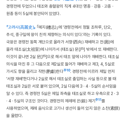
경령전에 두었으니 태조와 충렬왕의 직계 4대인 명종 · 강종 · 고종 ·
원종 등이 5실에 봉안되어 있었다.
『고려사(高麗史)』
｢예지(禮志)｣에 '경령전에서 정월 초하루, 단오,
추석, 중구일에 왕이 친히 제향하는 의식이 있다.'라는 기록이 있다.
국왕은 경령전 동쪽 계단으로 올라가 서향(西向) 재배하고 전(殿)에
올라 태조실(太祖室)에 나아가서 (태조실) 문[戶] 밖에서 또 재배한다.
이것이 끝나면 2실 문[戶]으로 해서 태조 앞에 나아가 재배한다. 태조실
의식을 마친 후 그 다음으로 제2실로 들어가 재배하고 제3, 4, 5실로
주10
가서도 향을 올리고 작헌(酌獻)한다
. 경령전에 이르러 제일 먼저
‘서향 재배’한다거나 2실로 해서 태조실로 출입하는 사실 등으로 볼 때
태조실과 2실은 서로 붙어 있으며, 2실 다음에 3 · 4 · 5실의 순서임을
알 수 있다. 즉 경령전 5실은 제일 좌측을 태조실로 하고 우측으로 2 · 3
주11
· 4 · 5실의 구조인 것이다. 경령전의 제례에 은(銀) 제기
를
사용하였으며, 제례 음식으로 고기나 생선이 들어 있지 않은 소찬(素饌)
을 올렸다.