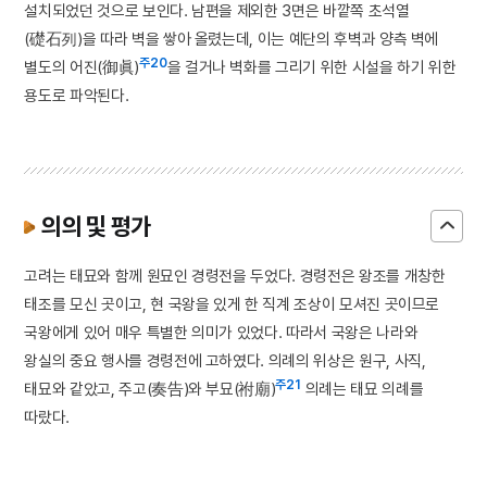
설치되었던 것으로 보인다. 남편을 제외한 3면은 바깥쪽 초석열
(礎石列)을 따라 벽을 쌓아 올렸는데, 이는 예단의 후벽과 양측 벽에
주20
별도의 어진(御眞)
을 걸거나 벽화를 그리기 위한 시설을 하기 위한
용도로 파악된다.
의의 및 평가
고려는 태묘와 함께 원묘인 경령전을 두었다. 경령전은 왕조를 개창한
태조를 모신 곳이고, 현 국왕을 있게 한 직계 조상이 모셔진 곳이므로
국왕에게 있어 매우 특별한 의미가 있었다. 따라서 국왕은 나라와
왕실의 중요 행사를 경령전에 고하였다. 의례의 위상은 원구, 사직,
주21
태묘와 같았고, 주고(奏告)와 부묘(祔廟)
의례는 태묘 의례를
따랐다.