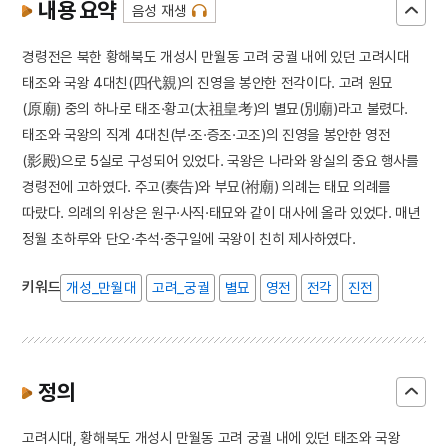
내용 요약
음성 재생
경령전은 북한 황해북도 개성시 만월동 고려 궁궐 내에 있던 고려시대
태조와 국왕 4대친(四代親)의 진영을 봉안한 전각이다. 고려 원묘
(原廟) 중의 하나로 태조·황고(太祖皇考)의 별묘(別廟)라고 불렸다.
태조와 국왕의 직계 4대친(부·조·증조·고조)의 진영을 봉안한 영전
(影殿)으로 5실로 구성되어 있었다. 국왕은 나라와 왕실의 중요 행사를
경령전에 고하였다. 주고(奏告)와 부묘(祔廟) 의례는 태묘 의례를
따랐다. 의례의 위상은 원구·사직·태묘와 같이 대사에 올라 있었다. 매년
정월 초하루와 단오·추석·중구일에 국왕이 친히 제사하였다.
키워드
개성_만월대
고려_궁궐
별묘
영전
전각
진전
정의
고려시대, 황해북도 개성시 만월동 고려 궁궐 내에 있던 태조와 국왕