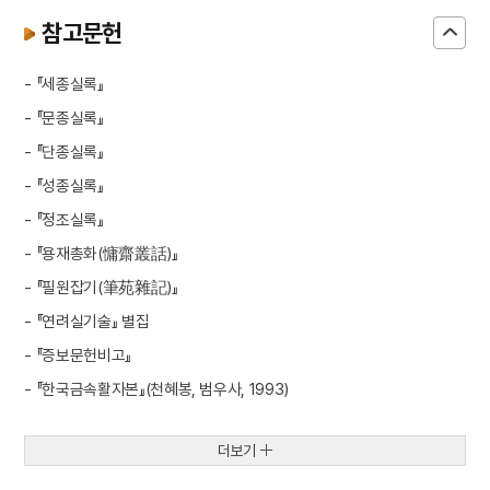
참고문헌
- 『세종실록』
- 『문종실록』
- 『단종실록』
- 『성종실록』
- 『정조실록』
- 『용재총화(慵齋叢話)』
- 『필원잡기(筆苑雜記)』
- 『연려실기술』 별집
- 『증보문헌비고』
- 『한국금속활자본』(천혜봉, 범우사, 1993)
더보기