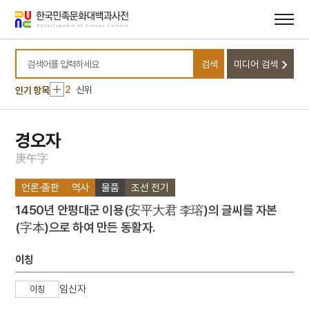
메뉴
본문
바로가기
바로가기
10
달서구
검색
미디어 검색
1
금성대군
검색어를 입력하세요
2
신위
인기 항목
3
이리역 폭발 사고
4
북조선임시인민위원회
경오자
5
반야심경
庚
午
字
6
개성 경천사지 십층석탑
언론·출판
역사
물품
조선 전기
7
경북대학교 상주캠퍼스
1450년 안평대군 이용(安平大君 李瑢)의 글씨를 자본
8
국방비
(字本)으로 하여 만든 동활자.
9
님의 침묵
10
달서구
이칭
1
금성대군
임신자
이칭
2
신위