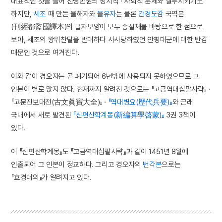
대표적인 것을 들어 친명반원의 정치적 · 사회적 문제와 결부시키기도
하지만,
세조
때 만든 을해자와
을유자
는 물론
간경도감
국역본
(刊經都監國譯本)의 글자모양이 모두 송설체를 바탕으로 한 점으로
보아, 세조의 왕위찬탈을 반대하다 사사당하였던 안평대군에 대한 반감
때문인 것으로 여겨진다.
이와 같이 경오자는 곧 폐기되어 6년밖에 사용되지 못하였으므로 그
인본이 별로 많지 않다. 현재까지 알려진 것으로는 『고금역대십팔사략』 ·
『고문진보대전(古文眞寶大全)』 ·
『역대병요(歷代兵要)』
와 근래
국내에서 새로 발견된
『신편산학계몽(新編算學啓蒙)』
3권 3책이
있다.
이 『신편산학계몽』도 『고금역대십팔사략』과 같이 1451년 8월에
인출되어 그 인본이 정교하다. 그리고 경오자의
번각본
으로는
『효경대의』가 알려지고 있다.