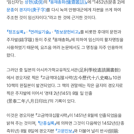
‘임신자’는
성현(成俔)
의
『용재총화(慵齋叢話)』
에 “1452년(문종 2)에
문종
이
경자자(庚子字)
를 다시 녹여 안평대군에게 자본을 쓰게 하여
주조한 것이 임신자이다.”라고 한 것에 근거한 것이다.
『정조실록』
·
『연려실기술』
·
『증보문헌비고』
를 비롯한 후대의 문헌과
주자발(鑄字跋) 등이 주로 『용재총화』에 의하여 임신자의 활자명칭을
사용하였기 때문에, 요즈음 여러 논문에서도 그 명칭을 자주 인용하여
왔다.
그러던 중 일본의 아시카가학교유적도서관(足利學校遺蹟圖書館)
에서 경오자로 찍은 『고금역대십팔사략(古今歷代十八史略)』 10권
10책의 완질본이 발견되었다. 그 책의 권말에는 작은 글자의 경오자로
찍은 주자발에 이어서 ‘경태 2년(1451) 8월 일 인출
(景泰二年八月日印出)’의 기록이 있다.
이것은 경오자본 『고금역대십팔사략』이 1451년 8월에 인출되었음을
밝혀 주는 것이며,
『단종실록』
에 의하면 그것이 다음해인 1452년(단종
즉위년) 8월 8일에 경오자본
『고문진보』
와 더불어 널리 반사(頒賜: