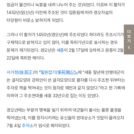
임금이 물건이나 녹봉을 내려 나누어 주는 것)되었다. 이로써 이 활자가
1452년(임신년) 이전에 주조된 것이 입증됨에 따라 경오자설의
타당함이 비로소 밝혀지게 되었다.
더보기
그러나 이 활자가 1450년(경오년)에 주조되었다 하더라도 주조시기가
구체적으로 밝혀지고 있지 않아, 이를 즉위기년으로 표시하는 경우
문제가 제기되었다. 경오년은
세종
이 2월 17일에 승하하고 문종이 2월
22일에 즉위한 해이다.
서거정(徐居正)
의
『필원잡기(筆苑雜記)』
에 “세종 말년에 안평대군이
쓴 글자모양과 강희안이 쓴 글자모양으로 활자를 다시 주조한 뒤부터는
주자로 책을 찍어내는 것이 점차로 예전과 같지 않았다.”라고 한 기록에
의하여 그 주조연대를 세종 32년으로 잡는 이도 있었다.
경오년에는 부왕의 명복을 빌기 위하여 대군들이 불사는 물론 불경을
찍어냈는데, 이를 정지시키려는 유신들의 반대상소가 잇달아 올라오자
7월 4일
주자소
가 임시로 폐지되었다.