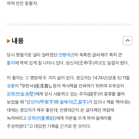
하여 만든 동활자.
내용
당시 명필가로 널리 알려졌던
안평대군
의 독특한 글씨체가 특히 큰
활자
에 박력 있게 잘 나타나 있다. 임신자(壬申字)라고도 일컬어 왔다.
이 활자는 그 명칭에 두 가지 설이 있다. 경오자는 1474년(성종 5) 11월
성종
이 『후한서(後漢書)』 등의 역사책을 인쇄하기 위하여 우부승지
김영견(金永堅)
에게 당시 사용하고 있는 주자(鑄字)의 종류를 물어
보았을 때 “
갑인자(甲寅字)
와
을해자(乙亥字)
가 있으나 책을 찍어내는
데에는 경오자가 매우 좋은데, 안평대군이 쓴 글자체인 까닭에
녹여버리고
강희안(姜希顔)
에게 자본을 쓰게 하여 을해자를
주성하였다.”고 대답한 기록을 근거로 한 것이다.