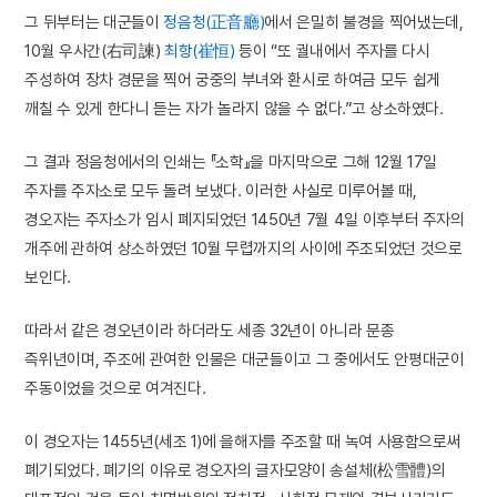
그 뒤부터는 대군들이
정음청(正音廳)
에서 은밀히 불경을 찍어냈는데,
10월 우사간(右司諫)
최항(崔恒)
등이 “또 궐내에서 주자를 다시
주성하여 장차 경문을 찍어 궁중의 부녀와 환시로 하여금 모두 쉽게
깨칠 수 있게 한다니 듣는 자가 놀라지 않을 수 없다.”고 상소하였다.
그 결과 정음청에서의 인쇄는 『소학』을 마지막으로 그해 12월 17일
주자를 주자소로 모두 돌려 보냈다. 이러한 사실로 미루어볼 때,
경오자는 주자소가 임시 폐지되었던 1450년 7월 4일 이후부터 주자의
개주에 관하여 상소하였던 10월 무렵까지의 사이에 주조되었던 것으로
보인다.
따라서 같은 경오년이라 하더라도 세종 32년이 아니라 문종
즉위년이며, 주조에 관여한 인물은 대군들이고 그 중에서도 안평대군이
주동이었을 것으로 여겨진다.
이 경오자는 1455년(세조 1)에 을해자를 주조할 때 녹여 사용함으로써
폐기되었다. 폐기의 이유로 경오자의 글자모양이 송설체(松雪體)의