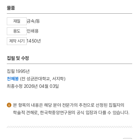
3
이리역 폭발 사고
물품
4
북조선임시인민위원회
금속/동
재질
5
반야심경
인쇄용
용도
6
개성 경천사지 십층석탑
1450년
7
경북대학교 상주캠퍼스
제작 시기
8
국방비
집필 및 수정
9
님의 침묵
10
달서구
집필 1995년
천혜봉
(전 성균관대학교, 서지학)
최종수정 2026년 04월 03일
본 항목의 내용은 해당 분야 전문가의 추천으로 선정된 집필자의
학술적 견해로, 한국학중앙연구원의 공식 입장과 다를 수 있습니다.