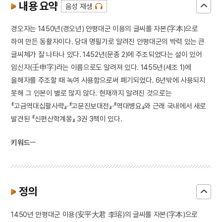
내용 요약
음성 재생
경오자는 1450년(경오년) 안평대군 이용의 글씨를 자본(字本)으로
하여 만든 동활자이다. 당대 명필가로 알려진 안평대군의 박력 있는 큰
글씨체가 잘 나타나 있다. 1452년(문종 2)에 주조되었다는 설이 있어
임신자(壬申字)라는 이름으로도 알려져 있다. 1455년(세조 1)에
을해자를 주조할 때 녹여 사용함으로써 폐기되었다. 6년밖에 사용되지
못해 그 인본이 별로 많지 않다. 현재까지 알려진 것으로는
『고금역대십팔사략』·『고문진보대전』·『역대병요』와 근래 국내에서 새로
발견된 『신편산학계몽』 3권 3책이 있다.
키워드
정의
1450년 안평대군 이용(安平大君 李瑢)의 글씨를 자본(字本)으로