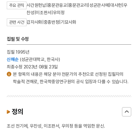
사간원헌납|홍문관응교|홍문관교리|성균관사예|대사헌|우
주요 관직
찬성|이조판서|우의정
갑자사화|중종반정|기묘사화
관련 사건
집필 및 수정
집필 1995년
신해순
(성균관대학교, 한국사)
최종수정 2023년 08월 23일
본 항목의 내용은 해당 분야 전문가의 추천으로 선정된 집필자의
학술적 견해로, 한국학중앙연구원의 공식 입장과 다를 수 있습니다.
정의
조선 전기에, 우찬성, 이조판서, 우의정 등을 역임한 문신.