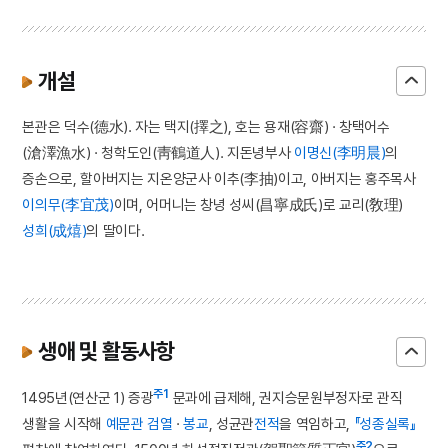
개설
본관은 덕수(德水). 자는 택지(擇之), 호는 용재(容齋) · 창택어수
(滄澤漁水) · 청학도인(靑鶴道人). 지돈녕부사
이명신(李明晨)
의
증손으로, 할아버지는 지온양군사 이추(李抽)이고, 아버지는 홍주목사
이의무(李宜茂)
이며, 어머니는 창녕 성씨(昌寧成氏)로 교리(敎理)
성희(成熺)
의 딸이다.
생애 및 활동사항
주1
1495년(연산군 1) 증광
문과에 급제해, 권지승문원부정자로 관직
생활을 시작해
예문관
검열
·
봉교
, 성균관
전적
을 역임하고,
『성종실록』
주2