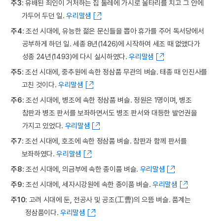
주3
: 유배된 죄인이 거처하는 집 둘레에 가시로 울타리를 치고 그 안에
가두어 두던 일.
우리말샘
주4
: 조선 시대에, 유능한 젊은 문신들을 뽑아 휴가를 주어 독서당에서
공부하게 하던 일. 세종 8년(1426)에 시작하여 세조 때 없앴다가
성종 24년(1493)에 다시 실시하였다.
우리말샘
주5
: 조선 시대에, 중추원에 속한 정삼품 무관의 벼슬. 태종 때 인진사를
고친 것이다.
우리말샘
주6
: 조선 시대에, 병조에 속한 정삼품 벼슬. 정원은 1명이며, 병조
참판과 병조 판서를 보좌하면서도 병조 판서와 대등한 발언권을
가지고 있었다.
우리말샘
주7
: 조선 시대에, 호조에 속한 정삼품 벼슬. 참판과 함께 판서를
보좌하였다.
우리말샘
주8
: 조선 시대에, 의금부에 속한 종이품 벼슬.
우리말샘
주9
: 조선 시대에, 세자시강원에 속한 종이품 벼슬.
우리말샘
주10
: 고려 시대에 둔, 전공사 및 공조(工曹)의 으뜸 벼슬. 품계는
정삼품이다.
우리말샘