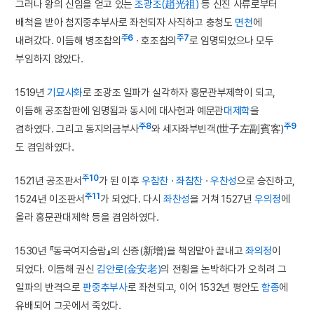
그러나 왕의 신임을 얻고 있는
조광조(趙光祖)
등 신진 사류로부터
배척을 받아 첨지중추부사로 좌천되자 사직하고 충청도
면천
에
주6
주7
내려갔다. 이듬해 병조참의
· 호조참의
로 임명되었으나 모두
부임하지 않았다.
1519년
기묘사화
로 조광조 일파가 실각하자 홍문관부제학이 되고,
이듬해 공조참판에 임명됨과 동시에 대사헌과 예문관
대제학
을
주8
주9
겸하였다. 그리고 동지의금부사
와 세자좌부빈객(世子左副賓客)
도 겸임하였다.
주10
1521년 공조판서
가 된 이후
우참찬
·
좌참찬
·
우찬성
으로 승진하고,
주11
1524년 이조판서
가 되었다. 다시
좌찬성
을 거쳐 1527년
우의정
에
올라 홍문관대제학 등을 겸임하였다.
1530년 『동국여지승람』의 신증(新增)을 책임맡아 끝내고
좌의정
이
되었다. 이듬해 권신
김안로(金安老)
의 전횡을 논박하다가 오히려 그
일파의 반격으로
판중추부사
로 좌천되고, 이어 1532년 평안도
함종
에
유배되어 그곳에서 죽었다.