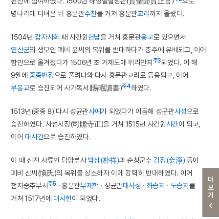
편찬에 참여하였다. 1500년 하성절질정관(賀聖節質正官)
으로
명나라에 다녀온 뒤 홍문관
수찬
를 거쳐 홍문관
교리
까지 올랐다.
1504년
갑자사화
때 사간원
헌납
을 거쳐 홍문관
응교
로 있으면서
연산군
의 생모인 폐비 윤씨의 복위를 반대하다가 충주에 유배되고, 이어
주3
함안으로 옮겨졌다가 1506년 초 거제도에 위리안치
되었다. 이 해
9월에
중종반정
으로 풀려나와 다시 홍문관교리로 등용되고, 이어
주4
부응교
로 승진되어 사가독서(賜暇讀書)
하였다.
1513년(중종 8) 다시 성균관
사예
가 되었다가 이듬해 성균관
사성
으로
승진하였다. 사섬시정(司贍寺正)을 거쳐 1515년 사간원
사간
이 되고,
이어
대사간
으로 승진하였다.
이 때 신진 사류인 담양부사
박상(朴祥)
과 순창군수
김정(金淨)
등이
폐비 신씨(愼氏)의 복위를 상소하자 이에 강력히 반대하였다. 이어
더보기
주5
첨지중추부사
· 홍문관
부제학
· 성균관
대사성
·
좌승지
·
도승지
를
거쳐 1517년에
대사헌
이 되었다.