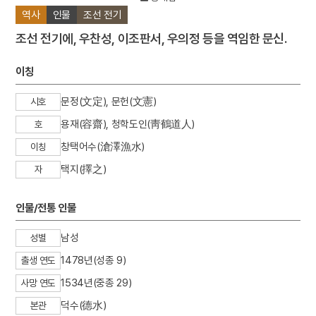
역사
인물
조선 전기
조선 전기에, 우찬성, 이조판서, 우의정 등을 역임한 문신.
이칭
문정(文定), 문헌(文憲)
시호
용재(容齋), 청학도인(靑鶴道人)
호
창택어수(滄澤漁水)
이칭
택지(擇之)
자
인물/전통 인물
남성
성별
1478년(성종 9)
출생 연도
1534년(중종 29)
사망 연도
덕수(德水)
본관