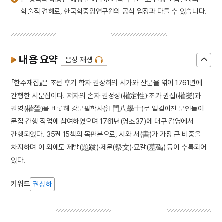
학술적 견해로, 한국학중앙연구원의 공식 입장과 다를 수 있습니다.
내용 요약
음성 재생
『한수재집』은 조선 후기 학자 권상하의 시가와 산문을 엮어 1761년에
간행한 시문집이다. 저자의 손자 권정성(權定性)·조카 권섭(權燮)과
권영(權瑩)을 비롯해 강문팔학사(江門八學士)로 일컬어진 문인들이
문집 간행 작업에 참여하였으며 1761년(영조37)에 대구 감영에서
간행되었다. 35권 15책의 목판본으로, 시와 서(書)가 가장 큰 비중을
차지하며 이 외에도 제발(題跋)·제문(祭文)·묘갈(墓碣) 등이 수록되어
있다.
키워드
권상하