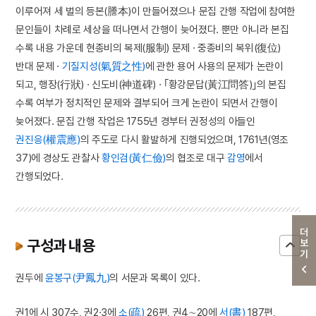
이루어져 세 벌의 등본(謄本)이 만들어졌으나 문집 간행 작업에 참여한
문인들이 차례로 세상을 떠나면서 간행이 늦어졌다. 뿐만 아니라 본집
수록 내용 가운데 현종비의 복제(服制) 문제 · 중종비의 복위(復位)
반대 문제 ·
기질지성(氣質之性)
에 관한 용어 사용의 문제가 논란이
되고, 행장(行狀) · 신도비(神道碑) · ｢황강문답(黃江問答)｣의 본집
수록 여부가 정치적인 문제와 결부되어 크게 논란이 되면서 간행이
늦어졌다. 문집 간행 작업은 1755년 경부터 권정성의 아들인
권진응(權震應)
의 주도로 다시 활발하게 진행되었으며, 1761년(영조
37)에 경상도 관찰사
황인검(黃仁儉)
의 협조로 대구
감영
에서
간행되었다.
더보기
구성과 내용
권두에
윤봉구(尹鳳九)
의 서문과 목록이 있다.
권1에 시 307수, 권2·3에
소(疏)
26편, 권4∼20에
서(書)
187편,