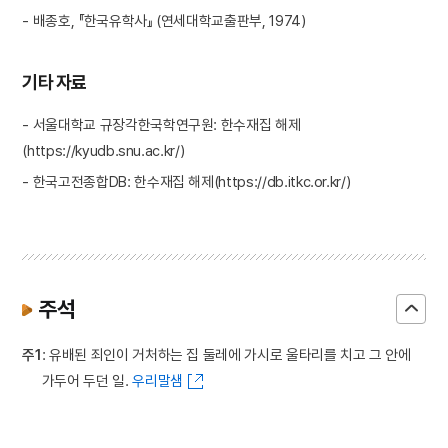
- 배종호, 『한국유학사』 (연세대학교출판부, 1974)
기타 자료
- 서울대학교 규장각한국학연구원: 한수재집 해제
(https://kyudb.snu.ac.kr/)
- 한국고전종합DB: 한수재집 해제(https://db.itkc.or.kr/)
주석
주1
: 유배된 죄인이 거처하는 집 둘레에 가시로 울타리를 치고 그 안에
가두어 두던 일.
우리말샘