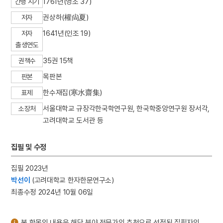
1761년(영조 37)
간행 시기
3
마니산
권상하(權尙夏)
저자
4
꼭두서니
1641년(인조 19)
저자
5
삼
출생연도
6
의민단
35권 15책
권책수
7
3·1운동
목판본
판본
8
가실왕
한수재집(寒水齋集)
표제
9
고로쇠나무
서울대학교 규장각한국학연구원, 한국학중앙연구원 장서각,
소장처
10
관경소기
고려대학교 도서관 등
집필 및 수정
집필 2023년
박선이
(고려대학교 한자한문연구소)
최종수정 2024년 10월 06일
본 항목의 내용은 해당 분야 전문가의 추천으로 선정된 집필자의