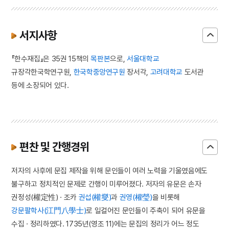
서지사항
『한수재집』은 35권 15책의
목판본
으로,
서울대학교
규장각한국학연구원,
한국학중앙연구원
장서각,
고려대학교
도서관
등에 소장되어 있다.
편찬 및 간행경위
저자의 사후에 문집 제작을 위해 문인들이 여러 노력을 기울였음에도
불구하고 정치적인 문제로 간행이 미루어졌다. 저자의 유문은 손자
권정성(權定性) · 조카
권섭(權燮)
과
권영(權瑩)
을 비롯해
강문팔학사(江門八學士)
로 일컬어진 문인들이 주축이 되어 유문을
수집 · 정리하였다. 1735년(영조 11)에는 문집의 정리가 어느 정도