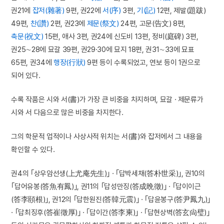
권21에
잡저(雜著)
9편, 권22에
서(序)
3편,
기(記)
12편, 제발(題跋)
49편,
찬(讚)
2편, 권23에
제문(祭文)
24편, 고문(告文) 8편,
축문(祝文)
15편, 애사 3편, 권24에 신도비 13편, 정비(庭碑) 3편,
권25∼28에 묘갈 39편, 권29·30에 묘지 18편, 권31∼33에 묘표
65편, 권34에
행장(行狀)
9편 등이 수록되었고, 연보 등이 1권으로
되어 있다.
수록 작품은 시와 서(書)가 가장 큰 비중을 차지하며, 묘갈 · 제문류가
시와 서 다음으로 많은 비중을 차지한다.
그의 학문적 업적이나 사상사적 위치는 서(書)와 잡저에서 그 내용을
확인할 수 있다.
권4의 ｢상우암선생(上尤庵先生)｣ · ｢답박세채(答朴世采)｣, 권10의
｢답어유봉(答魚有鳳)｣, 권11의 ｢답성만징(答成晩徵)｣ · ｢답이이근
(答李頤根)｣, 권12의 ｢답한원진(答韓元震)｣ · ｢답윤봉구(答尹鳳九)｣
· ｢답최징후(答崔徵厚)｣ · ｢답이간(答李柬)｣ · ｢답현상벽(答玄尙璧)｣