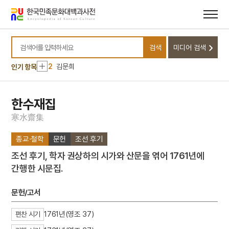
메뉴
본문
바로가기
바로가기
10
관경소기
검색
미디어 검색
1
금성대군
검색어를 입력하세요
2
김문희
인기 항목
3
마니산
4
꼭두서니
한수재집
5
삼
寒
水
齋
集
6
의민단
종교·철학
문헌
조선 후기
7
3·1운동
조선 후기, 학자 권상하의 시가와 산문을 엮어 1761년에
8
가실왕
간행한 시문집.
9
고로쇠나무
10
관경소기
문헌/고서
1
금성대군
1761년(영조 37)
편찬 시기
2
김문희