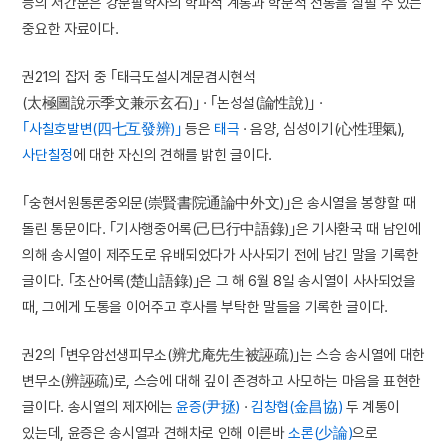
등의 서간문은 강문팔학사의 학파적 계통과 학문적 전통을 살필 수 있는
중요한 자료이다.
권21의 잡저 중 ｢태극도설시계문겸시현석
(太極圖說示季文兼示玄石)｣ · ｢논성설(論性說)｣ ·
｢사칠호발변(四七互發辨)｣
등은
태극
· 음양, 심성이기(心性理氣),
사단칠정
에 대한 자신의 견해를 밝힌 글이다.
｢숭현서원통론중외문(崇賢書院通論中外文)｣은 송시열을 봉향할 때
돌린 통문이다. ｢기사행중어록(己巳行中語錄)｣은 기사환국 때 남인에
의해 송시열이 제주도로 유배되었다가 사사되기 전에 남긴 말을 기록한
글이다. ｢초산어록(楚山語錄)｣은 그 해 6월 8일 송시열이 사사되었을
때, 그에게 도통을 이어주고 후사를 부탁한 말들을 기록한 글이다.
권2의 ｢변우암선생피무소(辨尤庵先生被誣疏)｣는 스승 송시열에 대한
변무소(辨誣疏)로, 스승에 대해 깊이 존경하고 사모하는 마음을 표현한
글이다. 송시열의 제자에는
윤증(尹拯)
·
김창협(金昌協)
두 계통이
있는데, 윤증은 송시열과 견해차로 인해 이른바
소론(少論)
으로