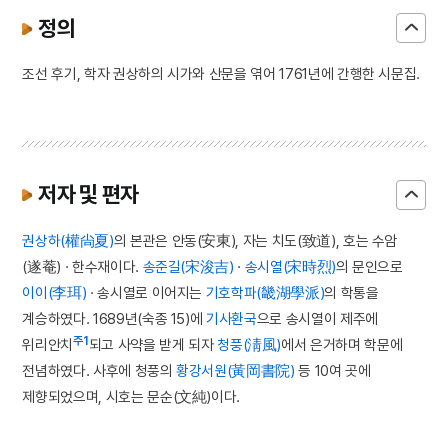
정의
조선 후기, 학자 권상하의 시가와 산문을 엮어 1761년에 간행한 시문집.
저자 및 편자
권상하(權尙夏)
의 본관은 안동(安東), 자는 치도(致道), 호는 수암
(遂菴) · 한수재이다.
송준길(宋浚吉)
·
송시열(宋時烈)
의 문인으로
이이(李珥)
· 송시열로 이어지는
기호학파(畿湖學派)
의 학통을
계승하였다. 1689년(숙종 15)에
기사환국
으로 송시열이 제주에
주1
위리안치
되고 사약을 받게 되자
청풍(淸風)
에서 은거하며 학문에
전념하였다. 사후에 청풍의
황강서원(黃岡書院)
등 10여 곳에
제향되었으며, 시호는 문순(文純)이다.