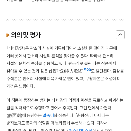
의의 및 평가
｢배비장전｣은 판소리 사설이 기록화되면서 소설화된 것이기 때문에
여러 곳에서 판소리 사설의 흔적을 찾아볼 수 있다. 따라서 판소리
사설의 문체적 특징을 수용하고 있다. 판소리로 불린 다른 작품에서
주20
찾아볼 수 있는 것과 같은 삽입가요(揷入歌謠)
도 발견된다. 김삼불
주석본은 판소리 사설에 더욱 가까운 면이 있고, 구활자본은 소설에 더
가까운 느낌이다.
이 작품에 등장하는 방자는 배 비장의 약점과 위선을 폭로하고 파괴하는
일을 적극적으로 수행하고 있어서 주목된다. 그런 면에서 가면극
(假面劇)에 등장하는
말뚝이
와 상통한다. 「춘향전」에 나타나는
방자보다도 풍자의 역할을 더 날카롭게 수행하고 있다. 따라서
「배비장전」의 방자는 판소리 사설이나
판소리계 소설
에서 작가의