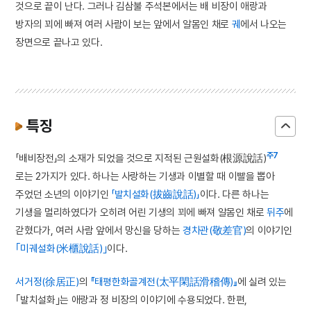
것으로 끝이 난다. 그러나 김삼불 주석본에서는 배 비장이 애랑과
방자의 꾀에 빠져 여러 사람이 보는 앞에서 알몸인 채로
궤
에서 나오는
장면으로 끝나고 있다.
특징
주7
「배비장전」의 소재가 되었을 것으로 지적된 근원설화(根源說話)
로는 2가지가 있다. 하나는 사랑하는 기생과 이별할 때 이빨을 뽑아
주었던 소년의 이야기인
「발치설화(拔齒說話)」
이다. 다른 하나는
기생을 멀리하였다가 오히려 어린 기생의 꾀에 빠져 알몸인 채로
뒤주
에
갇혔다가, 여러 사람 앞에서 망신을 당하는
경차관(敬差官)
의 이야기인
｢미궤설화(米櫃說話)｣
이다.
서거정(徐居正)
의
『태평한화골계전(太平閑話滑稽傳)』
에 실려 있는
｢발치설화｣는 애랑과 정 비장의 이야기에 수용되었다. 한편,