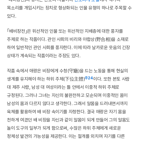
목소리를 개입시키는 장치로 형상화되는 인물 유형의 하나로 주목할 수
있다.
｢배비장전｣은 위선적인 인물 또는 위선적인 지배층에 대한 풍자를
주제로 하는 작품이다. 관인 사회의 비리와 야합상(野合相)을 소재로
하여 일반적인 관인 사회를 풍자한다. 이에 따라 날카로운 웃음의 긴장
상태가 계속되는 작품이라는 주장도 있다.
작품 속에서 애랑은 비장에게 수청(守廳)을 드는 노동을 통해 현실의
주24
생계를 유지해야 하는 하위 주체(下位主體)
이다. 또한 본토 사람
대 제주 사람, 남성 대 여성이라는 틀 안에서 이중적 하위 주체로
규정된다. 그러나 그녀는 자신의 불완전하고 모순되며 이중적인 몸이
남성의 몸과 다르지 않다고 생각한다. 그래서 알몸을 드러내면서까지
육체를 활용하여 배 비장 속이기를 자청한다. 결국 애랑은 자기 몸을
천하게 여겼던 배 비장을 자신과 같이 알몸이 되게 만들어 그의 알몸도
놀이 도구의 일부가 되게 함으로써, 수많은 하위 주체에게 새로운
정체성 발견의 가능성을 제공한다. 이는 절개를 외치며 자기를 다른