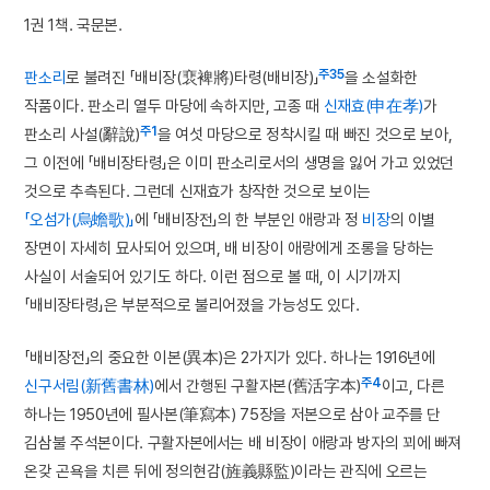
1권 1책. 국문본.
주35
판소리
로 불려진 「배비장(裵裨將)타령(배비장)」
을 소설화한
작품이다. 판소리 열두 마당에 속하지만, 고종 때
신재효(申在孝)
가
주1
판소리 사설(辭說)
을 여섯 마당으로 정착시킬 때 빠진 것으로 보아,
그 이전에 「배비장타령」은 이미 판소리로서의 생명을 잃어 가고 있었던
것으로 추측된다. 그런데 신재효가 창작한 것으로 보이는
「오섬가(烏蟾歌)」
에 「배비장전」의 한 부분인 애랑과 정
비장
의 이별
장면이 자세히 묘사되어 있으며, 배 비장이 애랑에게 조롱을 당하는
사실이 서술되어 있기도 하다. 이런 점으로 볼 때, 이 시기까지
「배비장타령」은 부분적으로 불리어졌을 가능성도 있다.
「배비장전」의 중요한 이본(異本)은 2가지가 있다. 하나는 1916년에
주4
신구서림(新舊書林)
에서 간행된 구활자본(舊活字本)
이고, 다른
하나는 1950년에 필사본(筆寫本) 75장을 저본으로 삼아 교주를 단
김삼불 주석본이다. 구활자본에서는 배 비장이 애랑과 방자의 꾀에 빠져
온갖 곤욕을 치른 뒤에 정의현감(旌義縣監)이라는 관직에 오르는