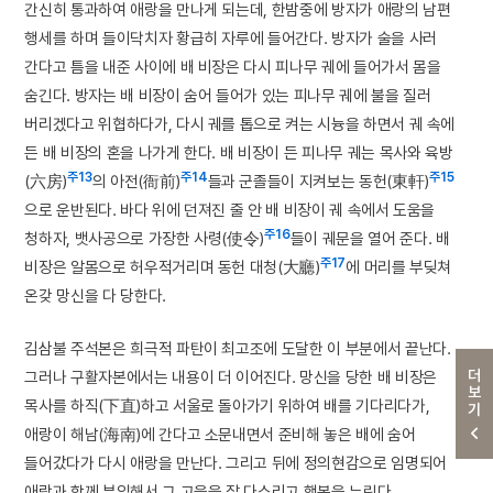
간신히 통과하여 애랑을 만나게 되는데, 한밤중에 방자가 애랑의 남편
행세를 하며 들이닥치자 황급히 자루에 들어간다. 방자가 술을 사러
간다고 틈을 내준 사이에 배 비장은 다시 피나무 궤에 들어가서 몸을
숨긴다. 방자는 배 비장이 숨어 들어가 있는 피나무 궤에 불을 질러
버리겠다고 위협하다가, 다시 궤를 톱으로 켜는 시늉을 하면서 궤 속에
든 배 비장의 혼을 나가게 한다. 배 비장이 든 피나무 궤는 목사와 육방
주13
주14
주15
(六房)
의 아전(衙前)
들과 군졸들이 지켜보는 동헌(東軒)
으로 운반된다. 바다 위에 던져진 줄 안 배 비장이 궤 속에서 도움을
주16
청하자, 뱃사공으로 가장한 사령(使令)
들이 궤문을 열어 준다. 배
주17
비장은 알몸으로 허우적거리며 동헌 대청(大廳)
에 머리를 부딪쳐
온갖 망신을 다 당한다.
김삼불 주석본은 희극적 파탄이 최고조에 도달한 이 부분에서 끝난다.
더보기
그러나 구활자본에서는 내용이 더 이어진다. 망신을 당한 배 비장은
목사를 하직(下直)하고 서울로 돌아가기 위하여 배를 기다리다가,
애랑이 해남(海南)에 간다고 소문내면서 준비해 놓은 배에 숨어
들어갔다가 다시 애랑을 만난다. 그리고 뒤에 정의현감으로 임명되어
애랑과 함께 부임해서 그 고을을 잘 다스리고 행복을 누린다.