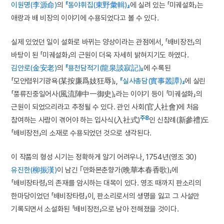
이원명(李源命)
의
『동야휘집(東野彙輯)』
에 실려 있는 「미궤설화」는
애랑과 배 비장의 이야기에 수용되었다고 볼 수 있다.
실제 있었던 일이 설화로 바뀌는 양상이라는 관점에서, 「배비장전」의
바탕이 된 「미궤설화」의 근원이 더욱 자세히 밝혀지기도 하였다.
김안로(金安老)
의
『용천담적기(龍泉談寂記)』
에 수록된
「모안렴위기광욕(某按廉爲妓狂辱)」,
『실사총담(實事叢譚)』
에 실린
「풍류진중일어사(風流陣中一御史)」라는 이야기 등이 「미궤설화」의
근원이 되었으리라고 추정될 수 있다. 관인 사회(官人社會)에 처음
주8
참여하는 사람이 겪어야 하는 입사식(入社式)
인 신참례(新參禮)도
「배비장전」의 소재로 수용되었던 것으로 생각된다.
이 작품의 형성 시기는 정확하게 알기 어려우나, 1754년(영조 30)
유진한(柳振漢)
이 남긴 ｢만화본춘향가(晩華本春香歌)」에
「배비장타령」의 존재를 암시하는 대목이 있다. 영조 때까지 판소리의
한마당이었던 「배비장타령」이, 판소리로서의 생명을 잃고 그 사설만
기록되면서 소설화된 「배비장전」으로 남아 전해졌을 것이다.