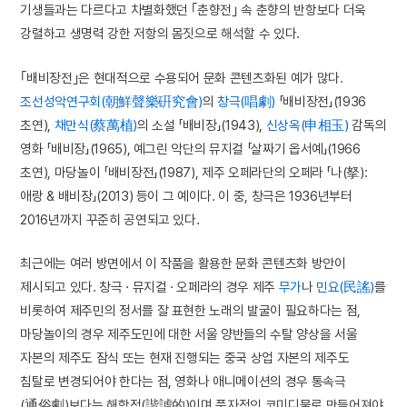
기생들과는 다르다고 차별화했던 ｢춘향전｣ 속 춘향의 반항보다 더욱
강렬하고 생명력 강한 저항의 몸짓으로 해석할 수 있다.
｢배비장전｣은 현대적으로 수용되어 문화 콘텐츠화된 예가 많다.
조선성악연구회(朝鮮聲樂硏究會)
의
창극(唱劇)
「배비장전」(1936
초연),
채만식(蔡萬植)
의 소설 「배비장」(1943),
신상옥(申相玉)
감독의
영화 「배비장」(1965), 예그린 악단의 뮤지컬 「살짜기 옵서예」(1966
초연), 마당놀이 「배비장전」(1987), 제주 오페라단의 오페라 「나(拏):
애랑 & 배비장」(2013) 등이 그 예이다. 이 중, 창극은 1936년부터
2016년까지 꾸준히 공연되고 있다.
최근에는 여러 방면에서 이 작품을 활용한 문화 콘텐츠화 방안이
제시되고 있다. 창극 · 뮤지컬 · 오페라의 경우 제주
무가
나
민요(民謠)
를
비롯하여 제주민의 정서를 잘 표현한 노래의 발굴이 필요하다는 점,
마당놀이의 경우 제주도민에 대한 서울 양반들의 수탈 양상을 서울
자본의 제주도 잠식 또는 현재 진행되는 중국 상업 자본의 제주도
침탈로 변경되어야 한다는 점, 영화나 애니메이션의 경우 통속극
(通俗劇)보다는 해학적(諧謔的)이며 풍자적인 코미디물로 만들어져야