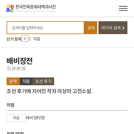
메뉴
본문
바로가기
바로가기
10
3·1독립선언서
1
농악
검색
미디어 검색
검색어를 입력하세요
2
격음
인기 항목
3
균전론
4
노인 문제
배비장전
5
단종실록
6
미인도
裵
裨
將
傳
7
반야심경
문학
작품
조선 후기
8
세조
조선 후기에 지어진 작자 미상의 고전소설.
9
해동제국기
10
3·1독립선언서
이칭
1
농악
배비장타령
이칭
2
격음
3
균전론