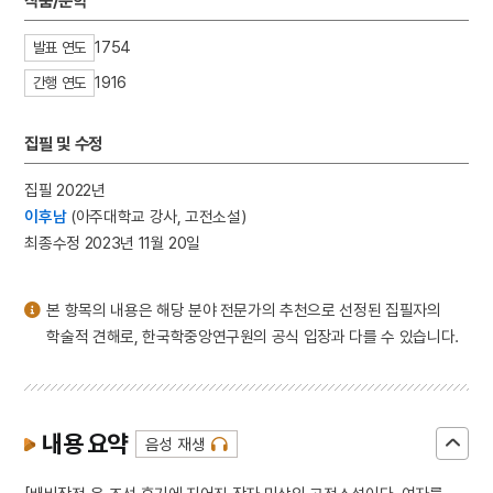
작품/문학
4
노인 문제
1754
발표 연도
5
단종실록
1916
간행 연도
6
미인도
7
반야심경
집필 및 수정
8
세조
9
해동제국기
집필 2022년
이후남
(아주대학교 강사, 고전소설)
10
3·1독립선언서
최종수정 2023년 11월 20일
본 항목의 내용은 해당 분야 전문가의 추천으로 선정된 집필자의
학술적 견해로, 한국학중앙연구원의 공식 입장과 다를 수 있습니다.
내용 요약
음성 재생