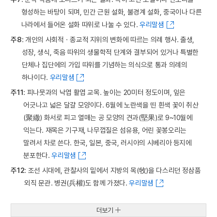
형성하는 바탕이 되며, 민간 근원 설화, 불경계 설화, 중국이나 다른
나라에서 들어온 설화 따위로 나눌 수 있다.
우리말샘
주8
: 개인의 사회적ㆍ종교적 지위의 변화에 따르는 의례 행사. 출생,
성장, 생식, 죽음 따위의 생물학적 단계와 결부되어 있거나 특별한
단체나 집단에의 가입 따위를 기념하는 의식으로 통과 의례의
하나이다.
우리말샘
주11
: 피나뭇과의 낙엽 활엽 교목. 높이는 20미터 정도이며, 잎은
어긋나고 넓은 달걀 모양이다. 6월에 노란색을 띤 흰색 꽃이 취산
(聚繖) 화서로 피고 열매는 공 모양의 견과(堅果)로 9~10월에
익는다. 재목은 기구재, 나무껍질은 섬유용, 어린 꽃봉오리는
말려서 차로 쓴다. 한국, 일본, 중국, 러시아의 시베리아 등지에
분포한다.
우리말샘
주12
: 조선 시대에, 관찰사의 밑에서 지방의 목(牧)을 다스리던 정삼품
외직 문관. 병권(兵權)도 함께 가졌다.
우리말샘
더보기