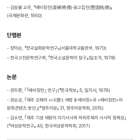
- 김삼불 교주, 『배비장전(裴裨將傳)·옹고집전(壅固執傳)』
(국제문화관, 1950)
단행본
- 장덕순, 『한국설화문학연구』(서울대학교출판부, 1970)
- 한국고전문학연구회, 『한국소설문학의 탐구』(일조각, 1978)
논문
- 권두환, ｢｢배비장전｣ 연구｣(『한국학보』 5, 일지사, 1979)
- 권순긍, ｢제주 오페라 <나(拏): 애랑 & 배비장>과 <배비장전>의
문화콘텐츠 방안｣(『영주어문』 31, 영주어문학회, 2015)
- 김수연, ｢제주 기생 애랑의 자기서사와 하위주체의 서사적 정체성｣
(『여성문학연구』 40, 한국여성문학학회, 2017)