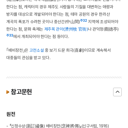
한다는 점, 캐릭터의 경우 제주도 사람들의 기질을 대변하는 애랑과
방자를 대상으로 개발되어야 한다는 점, 테마 공원의 경우 한라산
주32
계곡의 폭포가 수려한 곳이나 중산간(中山間)
지역에 조성되어야
한다는 점, 문화 축제는
제주목 관아(濟州牧 官衙)
나 관덕정(觀德亭)
주33
에서 개최되어야 한다는 점 등이다.
｢배비장전｣은
고전소설
중 보기 드문 희극(喜劇)이므로 계속해서
대중들의 관심을 받고 있다.
참고문헌
원전
- 『신정수상(新訂繡像) 배비장전(裵裨將傳)』(신구서림, 1916)