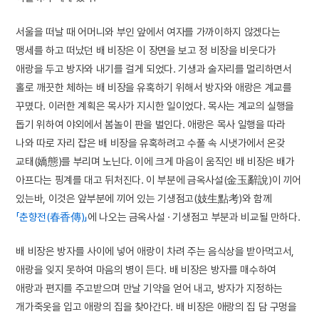
서울을 떠날 때 어머니와 부인 앞에서 여자를 가까이하지 않겠다는
맹세를 하고 떠났던 배 비장은 이 장면을 보고 정 비장을 비웃다가
애랑을 두고 방자와 내기를 걸게 되었다. 기생과 술자리를 멀리하면서
홀로 깨끗한 체하는 배 비장을 유혹하기 위해서 방자와 애랑은 계교를
꾸몄다. 이러한 계획은 목사가 지시한 일이었다. 목사는 계교의 실행을
돕기 위하여 야외에서 봄놀이 판을 벌인다. 애랑은 목사 일행을 따라
나와 따로 자리 잡은 배 비장을 유혹하려고 수풀 속 시냇가에서 온갖
교태(嬌態)를 부리며 노닌다. 이에 크게 마음이 움직인 배 비장은 배가
아프다는 핑계를 대고 뒤처진다. 이 부분에 금옥사설(金玉辭說)이 끼어
있는바, 이것은 앞부분에 끼어 있는 기생점고(妓生點考)와 함께
「춘향전(春香傳)」
에 나오는 금옥사설 · 기생점고 부분과 비교될 만하다.
배 비장은 방자를 사이에 넣어 애랑이 차려 주는 음식상을 받아먹고서,
애랑을 잊지 못하여 마음의 병이 든다. 배 비장은 방자를 매수하여
애랑과 편지를 주고받으며 만날 기약을 얻어 내고, 방자가 지정하는
개가죽옷을 입고 애랑의 집을 찾아간다. 배 비장은 애랑의 집 담 구멍을