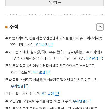
더보기
주석
주1
: 판소리에서, 창을 하는 중간중간에 가락을 붙이지 않고 이야기하듯
엮어 나가는 사설.
우리말샘
주2
: 조선 시대에, 감사(監司)ㆍ유수(留守)ㆍ병사(兵使)ㆍ수사(水使)
ㆍ견외 사신(使臣)을 따라다니며 일을 돕던 무관 벼슬.
우리말샘
주3
: 문학 작품 따위에서 기본적인 내용은 같으면서도 부분적으로
차이가 있는 책.
우리말샘
주4
: 국문 소설류를 신식 활판 인쇄기로 찍어 발행한 것을 이르는 말.
우리말샘
주5
: 손으로 써서 만든 책.
우리말샘
주6
: 문장을 교정하여 주석을 더함. 또는 그 주석.
우리말샘
주7
: 문학 작품에 모티프가 되는 설화. 특히 고전 소설이나 판소리를