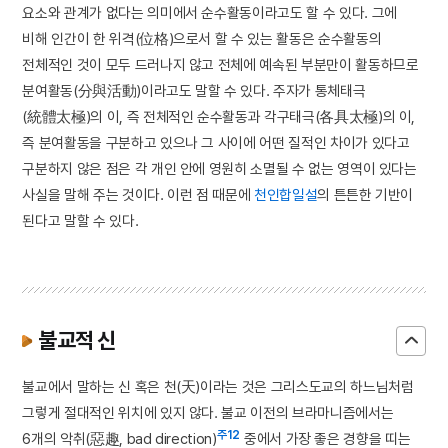
요소와 관계가 없다는 의미에서 순수활동이라고도 할 수 있다. 그에
비해 인간이 한 위격(位格)으로서 할 수 있는 활동은 순수활동의
전체적인 것이 모두 드러나지 않고 전체에 예속된 부분만이 활동하므로
분여활동(分與活動)이라고도 말할 수 있다. 주자가 통체태극
(統體太極)의 이, 즉 전체적인 순수활동과 각구태극(各具太極)의 이,
즉 분여활동을 구분하고 있으나 그 사이에 어떤 질적인 차이가 있다고
구분하지 않은 점은 각 개인 안에 영원히 소멸될 수 없는 영역이 있다는
사실을 말해 주는 것이다. 이런 점 때문에
천인합일설
의 튼튼한 기반이
된다고 말할 수 있다.
불교적 신
불교에서 말하는 신 혹은 천(天)이라는 것은 그리스도교의 하느님처럼
그렇게 절대적인 위치에 있지 않다. 불교 이전의 브라마니즘에서는
주12
6개의 악취(惡趣, bad direction)
중에서 가장 좋은 경향을 띠는