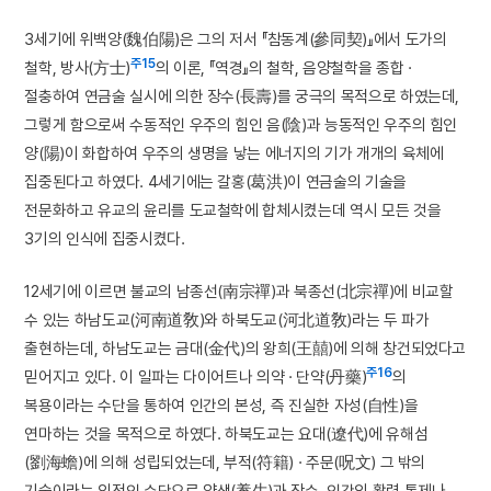
3세기에 위백양(魏伯陽)은 그의 저서 『참동계(參同契)』에서 도가의
주15
철학, 방사(方士)
의 이론, 『역경』의 철학, 음양철학을 종합 ·
절충하여 연금술 실시에 의한 장수(長壽)를 궁극의 목적으로 하였는데,
그렇게 함으로써 수동적인 우주의 힘인 음(陰)과 능동적인 우주의 힘인
양(陽)이 화합하여 우주의 생명을 낳는 에너지의 기가 개개의 육체에
집중된다고 하였다. 4세기에는 갈홍(葛洪)이 연금술의 기술을
전문화하고 유교의 윤리를 도교철학에 합체시켰는데 역시 모든 것을
3기의 인식에 집중시켰다.
12세기에 이르면 불교의 남종선(南宗禪)과 북종선(北宗禪)에 비교할
수 있는 하남도교(河南道敎)와 하북도교(河北道敎)라는 두 파가
출현하는데, 하남도교는 금대(金代)의 왕희(王囍)에 의해 창건되었다고
주16
믿어지고 있다. 이 일파는 다이어트나 의약 · 단약(丹藥)
의
복용이라는 수단을 통하여 인간의 본성, 즉 진실한 자성(自性)을
연마하는 것을 목적으로 하였다. 하북도교는 요대(遼代)에 유해섬
(劉海蟾)에 의해 성립되었는데, 부적(符籍) · 주문(呪文) 그 밖의
기술이라는 외적인 수단으로 양생(養生)과 장수, 인간의 활력 통제나