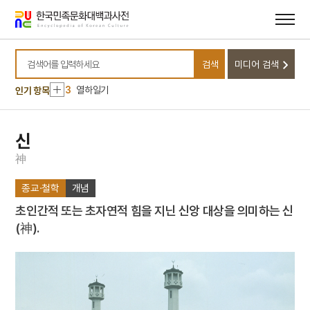
메뉴
본문
10
태극기
바로가기
바로가기
1
금성대군
2
금오신화
검색
미디어 검색
검색어를 입력하세요
3
열하일기
인기 항목
4
신사임당 초서 병풍
5
창의적 체험활동
신
6
금동 보살 좌상
神
7
마니산
8
이상적
종교·철학
개념
9
조선혁명선언
초인간적 또는 초자연적 힘을 지닌 신앙 대상을 의미하는 신
10
태극기
(神).
1
금성대군
2
금오신화
3
열하일기
4
신사임당 초서 병풍