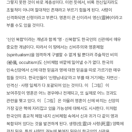
그렇지 못한 것이 바로 계층성이다. 이런 뜻에서, 비록 천신일지라도
초월적이 아니며 절대적인 존재라고 부르기 힘들게 된다. 사령이
신격화되면 신령이라고 부른다. 영혼이 큰 신이라서 영신(靈神)이라고
부를 수도 있을 것이다.
‘신인 복합’이라는 개념과 함께 ‘영 · 신복합’도 한국인의 신관에서 매우
중요한 개념이다. 따라서 이 땅에서는 신비주의와 영혼체험
(spiritualism)을 엄격하게 구별할 수 없게 될 뿐더러 주술적인 비의
(祕儀, occultism)도 신비체험 바깥에 밀어낼 수가 없다. 한국의
민속신앙에서 신에 대한 믿음과 영에 대한 믿음을 따로 가르기란 매우
힘들 것이다. 한국인들이 ‘신령님네요’라고 부를 때 거기에는 자연신 ·
인격신 · 사령 일체가 다 포괄되어 있는 것이다. 이 ［그림］이
보여주듯이 영혼은 어느 경우에나 전제되고, 또 실제로 어느 것과도
관련을 맺고 있다. 이 ［그림］은 아울러 영혼이 신에 바치는 신앙의
가장 깊은 핵에 자리잡고 있을 가능성에 대해서도 시사한다. 이처럼
한국인의 종교적 체험 내지 신비체험 속에서 신과 귀가 다 같이 영과
복합되어 있다는 것을 발견하게 된다. 생령(生靈)과 사령(死靈) 양쪽에
걸친 믿음, 특히 사령의 권능에 붙여진 믿음이 한국인의 신관을