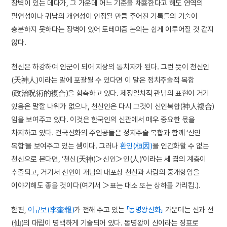
장벽이 있는 데다가, 그 가운데 어느 기준을 채용한다고 해도 연역의
필연성이나 귀납의 개연성이 인정될 만큼 주어진 기록들의 기술이
충분하지 못하다는 장벽이 있어 토테미즘 논의는 쉽게 이루어질 것 같지
않다.
천신은 하강하여 인군이 되어 지상의 통치자가 된다. 그런 뜻이 천신인
(天神人)이라는 말에 포괄될 수 있다면 이 말은 정치주술적 복합
(政治呪術的複合)을 함축하고 있다. 제정일치적 관념의 표현이 거기
있음은 말할 나위가 없으나, 천신인은 다시 그것이 신인복합(神人複合)
임을 보여주고 있다. 이것은 한국인의 신관에서 매우 중요한 몫을
차지하고 있다. 건국신화의 주인공들은 정치주술 복합과 함께 ‘신인
복합’을 보여주고 있는 셈이다. 그러나
환인(桓因)
을 인간화할 수 없는
천신으로 본다면, ‘천신(天神)＞신인＞인(人)’이라는 세 겹의 계층이
추출되고, 거기서 신인이 개념의 내포상 천신과 사람의 중개항임을
이야기해도 좋을 것이다(여기서 ＞표는 대소 또는 상하를 가리킴.).
한편,
이규보(李奎報)
가 전해 주고 있는
「동명왕신화」
가운데는 신과 선
(仙)의 대립이 명백하게 기술되어 있다. 동명왕이 신이라는 징표로