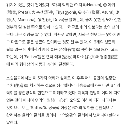
위치에 있는 것이 천이었다. 6개의 악취란 ① 지옥(Naraka), ② 아귀
(餓鬼, Preta), ③ 축생(畜生, Tiryagyoni), ④ 수라(修羅, Asura), ⑤
인(人, Manusha), ⑥ 천(天, Deva)을 말하는데, 좋지 못한 정도가 심한
것부터 덜 심한 쪽으로 향하고 있다. 그러므로 ⑤의 인보다는 ⑥의 천이
보다 나은 것임을 알 수 있다. 거꾸로 말하면, 사람은 천보다는 못하지만
그 다음으로 좋은 생존의 길이라는 것도 알 수 있다. 이 6개의 생존의
길을 넓은 의미에서의 중생 혹은 유정(有情)을 뜻하는 ‘Sattva’라고도
하는데, 이 ‘Sattva’들은 결국 애욕(愛欲)의 다소(多少)와 경중(輕重)
에 따라 형태상의 차등과 성격이 결정된다.
소승불교에서는 이 6가지 악취가 실제로 이 우주 어느 공간의 일정한
주처(住處)를 차지하는 것으로 생각했지만 대승불교에서는 다만 6개의
악취를 생존양식의 현현으로 이해하고 있다. 지옥과 천당이 어디에 따로
있는 것이 아니며 우리의 일심(一心)의 오염도 여하에 따라 나타나는
것이므로 모든 ‘Sattva’의 궁극적 이상은 6개의 악취를 순환적으로
왕래하는 윤회의 굴레를 벗어나 그 악순환의 굴레에서 벗어나야 한다고
말한다.