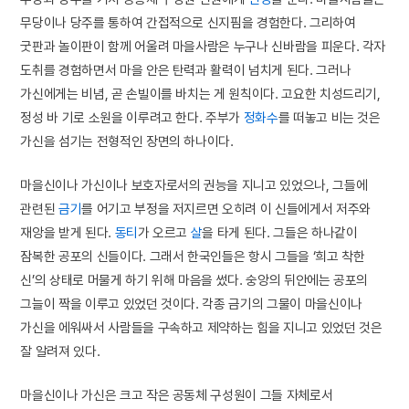
무당이나 당주를 통하여 간접적으로 신지핌을 경험한다. 그리하여
굿판과 놀이판이 함께 어울려 마을사람은 누구나 신바람을 피운다. 각자
도취를 경험하면서 마을 안은 탄력과 활력이 넘치게 된다. 그러나
가신에게는 비념, 곧 손빌이를 바치는 게 원칙이다. 고요한 치성드리기,
정성 바 기로 소원을 이루려고 한다. 주부가
정화수
를 떠놓고 비는 것은
가신을 섬기는 전형적인 장면의 하나이다.
마을신이나 가신이나 보호자로서의 권능을 지니고 있었으나, 그들에
관련된
금기
를 어기고 부정을 저지르면 오히려 이 신들에게서 저주와
재앙을 받게 된다.
동티
가 오르고
살
을 타게 된다. 그들은 하나같이
잠복한 공포의 신들이다. 그래서 한국인들은 항시 그들을 ‘희고 착한
신’의 상태로 머물게 하기 위해 마음을 썼다. 숭앙의 뒤안에는 공포의
그늘이 짝을 이루고 있었던 것이다. 각종 금기의 그물이 마을신이나
가신을 에워싸서 사람들을 구속하고 제약하는 힘을 지니고 있었던 것은
잘 알려져 있다.
마을신이나 가신은 크고 작은 공동체 구성원이 그들 자체로서