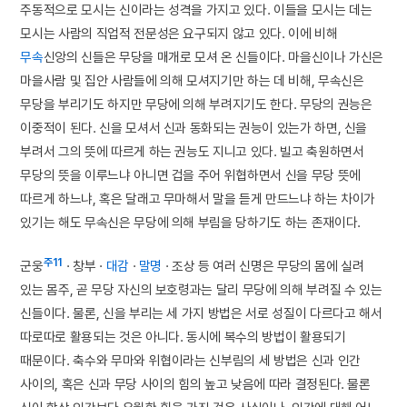
주동적으로 모시는 신이라는 성격을 가지고 있다. 이들을 모시는 데는
모시는 사람의 직업적 전문성은 요구되지 않고 있다. 이에 비해
무속
신앙의 신들은 무당을 매개로 모셔 온 신들이다. 마을신이나 가신은
마을사람 및 집안 사람들에 의해 모셔지기만 하는 데 비해, 무속신은
무당을 부리기도 하지만 무당에 의해 부려지기도 한다. 무당의 권능은
이중적이 된다. 신을 모셔서 신과 동화되는 권능이 있는가 하면, 신을
부려서 그의 뜻에 따르게 하는 권능도 지니고 있다. 빌고 축원하면서
무당의 뜻을 이루느냐 아니면 겁을 주어 위협하면서 신을 무당 뜻에
따르게 하느냐, 혹은 달래고 무마해서 말을 듣게 만드느냐 하는 차이가
있기는 해도 무속신은 무당에 의해 부림을 당하기도 하는 존재이다.
주11
군웅
· 창부 ·
대감
·
말명
· 조상 등 여러 신명은 무당의 몸에 실려
있는 몸주, 곧 무당 자신의 보호령과는 달리 무당에 의해 부려질 수 있는
신들이다. 물론, 신을 부리는 세 가지 방법은 서로 성질이 다르다고 해서
따로따로 활용되는 것은 아니다. 동시에 복수의 방법이 활용되기
때문이다. 축수와 무마와 위협이라는 신부림의 세 방법은 신과 인간
사이의, 혹은 신과 무당 사이의 힘의 높고 낮음에 따라 결정된다. 물론