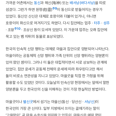
가까운 어촌에서는
동신
과 해신(海神) 또는
배서낭(바다서낭)
을 따로
주9
섬겼다. 그런가 하면 원령(怨靈)
이 동신으로 받들어지는 경우가
있었다. 동신인 산신은 대체로 호랑이와 더불어 있거나, 아니면
호랑이의 화신으로 여겨지기도 하였다. 다시 집안에는 업주 ·
터주
·
성주
주10
· 조왕
· 조상신 등이 모셔져 있었다. 이 가운데 업주는 오래 집안에
묵고 있는 뱀 따위의 동물로 표상되었다.
한국의 민속적 신앙 행위는 대체로 마을과 집안으로 양분되어 나타난다.
마을이라는 공동체적 신앙 행위와 가족 단위의 신앙 행위라는 양분론이
있어 왔던 셈이다. 그러나 이 둘은 대립적이면서 서로 상보하는 관계에
있었다. 집안 운세가 공동체 전체의 운세에 따라 좌우된다고만 해서
둘이 비로소 연관성을 지니고 있었다. 마을굿을 직접 한 가정을 위해
활용할 수도 있었던 것이다. 오늘날의 민속신앙 현장에서는 앞에서 말한
양분론을 두고 한국인의 신을 이해하는 것이 가장 현실적인 방법이다.
마을굿이나
별신굿
에서 섬기는 마을신(동신 · 당산신 ·
서낭신
)이
한국인의 가장 큰 신이다. 일부 지방에서 쓰이는 골매기라는 말이
‘고을막이’, 곧 마을 수호신을 의미하고 있듯이, 마을신은 예외 없이