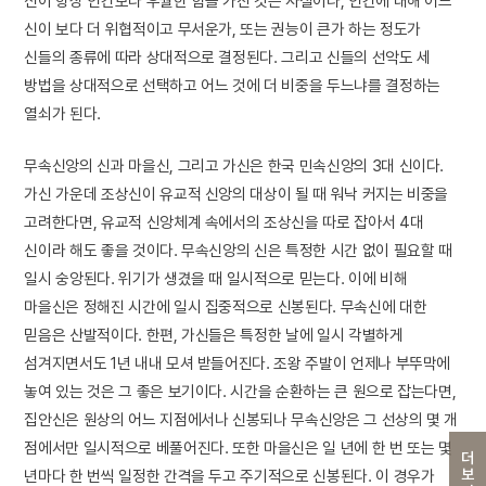
신이 항상 인간보다 우월한 힘을 가진 것은 사실이나, 인간에 대해 어느
신이 보다 더 위협적이고 무서운가, 또는 권능이 큰가 하는 정도가
신들의 종류에 따라 상대적으로 결정된다. 그리고 신들의 선악도 세
방법을 상대적으로 선택하고 어느 것에 더 비중을 두느냐를 결정하는
열쇠가 된다.
무속신앙의 신과 마을신, 그리고 가신은 한국 민속신앙의 3대 신이다.
가신 가운데 조상신이 유교적 신앙의 대상이 될 때 워낙 커지는 비중을
고려한다면, 유교적 신앙체계 속에서의 조상신을 따로 잡아서 4대
신이라 해도 좋을 것이다. 무속신앙의 신은 특정한 시간 없이 필요할 때
일시 숭앙된다. 위기가 생겼을 때 일시적으로 믿는다. 이에 비해
마을신은 정해진 시간에 일시 집중적으로 신봉된다. 무속신에 대한
믿음은 산발적이다. 한편, 가신들은 특정한 날에 일시 각별하게
섬겨지면서도 1년 내내 모셔 받들어진다. 조왕 주발이 언제나 부뚜막에
놓여 있는 것은 그 좋은 보기이다. 시간을 순환하는 큰 원으로 잡는다면,
집안신은 원상의 어느 지점에서나 신봉되나 무속신앙은 그 선상의 몇 개
점에서만 일시적으로 베풀어진다. 또한 마을신은 일 년에 한 번 또는 몇
더보기
년마다 한 번씩 일정한 간격을 두고 주기적으로 신봉된다. 이 경우가