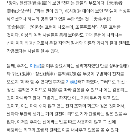
『장자』 달생편(達生篇)에 보면 “천지는 만물의 부모이다［天地者
萬物之父母］.”라는 말이 있고, ≪시경≫ 대아에 보면 “하늘이 백성을
낳으셨으나 하늘의 명은 믿고 있을 수만 없는 것［天生烝民
其命匪諶］.”이라는 표현이 나오는데, 조물주로서의 신을 표현한
것이다. 이상의 여러 사실들을 통해 보더라도 고대 문헌에 나타나는
신이 이미 최고신으로서 온갖 자연적 질서와 인륜적 가치의 절대 원리로
작용했다는 사실을 알 수 있다.
둘째, 주자는
이(理)
를 매우 중요시하는 성리학자였던 만큼 성리(性理)
와 귀신(鬼神) · 정신(精神) · 혼백(魂魄)을 뚜렷이 구별하여 전자를
오로지 ‘이’라 할 수 있다면 후자를
기(氣)
라고 하였다. 그러므로 귀신 ·
정신 · 혼백은 기이므로 유(類)를 따라 감응할 수 있으나 이는 감응되는
것이 아니라고 한다. 그렇기는 하지만 이는 기의 뿌리가 되고 있는
것이고, 이는 마치 쉬지 않고 있는 천지 조화의 회로와 같은 것이어서,
날마다 무한히 생기는 기의 원천이 되므로 기가 단멸하는 일은 있을 수
없다. 이처럼 주자는 신이라는 말을 따로 사용하지 않고 그 신에
해당하는 최고의 초월적 원리로 이를 내세우고 있음을 볼 수 있다.