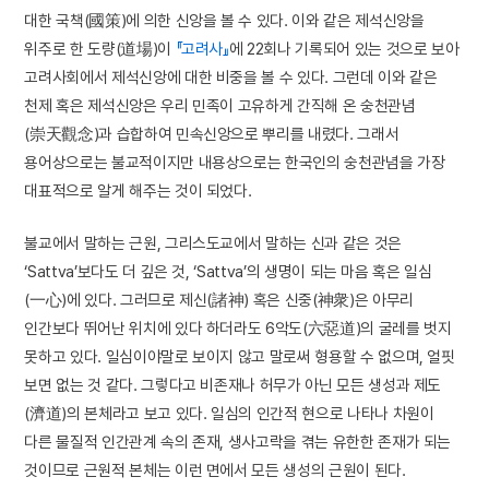
대한 국책(國策)에 의한 신앙을 볼 수 있다. 이와 같은 제석신앙을
위주로 한 도량(道場)이
『고려사』
에 22회나 기록되어 있는 것으로 보아
고려사회에서 제석신앙에 대한 비중을 볼 수 있다. 그런데 이와 같은
천제 혹은 제석신앙은 우리 민족이 고유하게 간직해 온 숭천관념
(崇天觀念)과 습합하여 민속신앙으로 뿌리를 내렸다. 그래서
용어상으로는 불교적이지만 내용상으로는 한국인의 숭천관념을 가장
대표적으로 알게 해주는 것이 되었다.
불교에서 말하는 근원, 그리스도교에서 말하는 신과 같은 것은
‘Sattva’보다도 더 깊은 것, ‘Sattva’의 생명이 되는 마음 혹은 일심
(一心)에 있다. 그러므로 제신(諸神) 혹은 신중(神衆)은 아무리
인간보다 뛰어난 위치에 있다 하더라도 6악도(六惡道)의 굴레를 벗지
못하고 있다. 일심이야말로 보이지 않고 말로써 형용할 수 없으며, 얼핏
보면 없는 것 같다. 그렇다고 비존재나 허무가 아닌 모든 생성과 제도
(濟道)의 본체라고 보고 있다. 일심의 인간적 현으로 나타나 차원이
다른 물질적 인간관계 속의 존재, 생사고락을 겪는 유한한 존재가 되는
것이므로 근원적 본체는 이런 면에서 모든 생성의 근원이 된다.