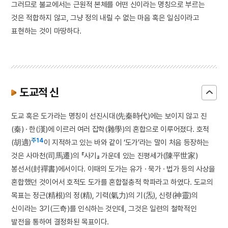
그러므로 불교에서는 근원적 본체를 어떤 신이라는 명칭으로 부르는
것은 적합하지 않고, 그냥 정의 내릴 수 없는 마음 혹은 일심이라고
표현하는 것이 마땅하다.
도교적 신
도교 혹은 도가라는 명칭이 선진시대(先秦時代)에는 보이지 않고 진
(秦) · 한(漢)에 이르러 여러 잡학(雜學)의 혼합으로 이루어졌다. 호적
주14
(胡適)
이 지적하고 있는 바와 같이 ‘도가’라는 말이 처음 등장하는
것은 사마천(司馬遷)의 『사기』 가운데 있는 진평세가(陳平世家)
봉선서(封禪書)에서이다. 이때의 도가는 유가 · 묵가 · 법가 등의 사상을
혼합했던 것이어서 호적도 도가를 혼합절충적 학파라고 하였다. 도교의
목표는 정근(精根)의 정(精), 기력(氣力)의 기(炁), 신령(神靈)의
신이라는 3기(三奇)를 인식하는 것인데, 그것은 일련의 철학적인
발전을 통하여 결정화된 목표이다.