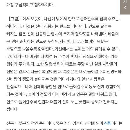
가장 구심적이고 집약적이다.
［그림］에서 보듯이, 나선이 밖에서 안으로 들어갈수록 점의 수효는
적어진다. 이것은 신이 신봉되는 빈도를 나타낸다. 안으로 갈수록
커지는 점은 신이 신봉되는 행사의 크기와 집약도를 나타낸다. 바깥의
큰 원은 순환하는 원으로 포착된 시간이다. 굿과 놀이의 복합은
바깥으로 나올수록 얇아진다. 가신에서는 놀이는 거의 찾아볼 수 없고,
굿이라기보다 비념이나 치성 등 주부가 혼자서 정적으로 행하는 기축
행위가 주가 된다. 또한 믿음 행위에 따르는 무당 아닌 일반 사람들의
신명은 겉으로 나올수록 얕아진다. 그것은 안으로 들어갈수록 신명도와
신바람의 정도가 높아지는 것을 의미하거니와 일반 사람들은
간접적으로나마 신과의 융합을 안으로 들어갈수록 농도 짙게 경험하게
되는 것이다. 놀이의 정도가 이에 비례하고 있음은 말할 나위도 없다.
안으로 들어갈수록 인간과 더불어 신이 노는 굿판의 농도가 진해지는
셈이다.
신은 대부분 영적인 존재이다. 죽은 자의 영혼이 신격화되어
신령
이라는