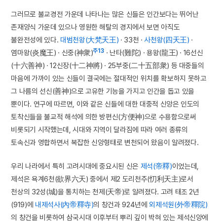
그러므로 불교경전 가운데 나타나는 많은 신들은 인간보다는 뛰어난
존재양식 가운데 있으나 영원한 해탈의 경지에서 보면 아직도
불완전성에 있다.
대범천왕(大梵天王)
· 33천 ·
사천왕(四天王)
·
주13
염마왕(炎魔王) · 신중(神衆)
· 난타(難陀) · 용왕(龍王) · 16선신
(十六善神) · 12신장(十二神將) · 25부중(二十五部衆) 등 대중들의
마음에 가까이 있는 신들이 결국에는 절대적인 위치를 확보하지 못하고
그 나름의 선신(善神)으로 고유한 기능을 가지고 인간을 돕고 있을
뿐이다. 연구에 따르면, 이와 같은 신들에 대한 대중적 신앙은 인도의
토착신들을 불교적 해석에 의한 방편신(方便神)으로 수용함으로써
비롯되기 시작했는데, 시대와 지역이 달라짐에 따라 여러 종류의
토속신과 영합하면서 복잡한 신앙형태로 변천되어 왔음이 알려졌다.
우리 나라에서 특히 고려시대에 중요시된 신은
제석(帝釋)
이었는데,
제석은 욕계6천(欲界六天) 중에서 제2 도리천주(忉利天主)로서
천상의 32성(城)을 통치하는 천제(天帝)로 알려졌다. 고려 태조 2년
(919)에
내제석사(內帝釋寺)
의 창건과 924년에
외제석원(外帝釋院)
의 창건을 비롯하여 삼국시대 이후부터 뿌리 깊이 박혀 있는 제석신앙에