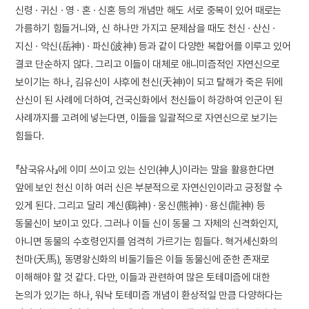
신령 · 귀신 · 영 · 혼 · 신혼 등의 개념만 해도 서로 중복이 있어 때로는
가름하기 힘들거니와, 신 하나만 가지고 문제삼을 때도 천신 · 산신 ·
지신 · 악신(岳神) · 파신(波神) 등과 같이 다양한 복합어를 이루고 있어
결코 단순하지 않다. 그리고 이들이 대체로 애니미즘적인 자연신으로
보이기는 하나, 김유신이 사후에 천신(天神)이 되고 탈해가 죽은 뒤에
산신이 된 사례에 더하여, 건국신화에서 천신들이 하강하여 인군이 된
사례까지를 고려에 넣는다면, 이들을 일괄적으로 자연신으로 보기는
힘들다.
『삼국유사』에 이미 쓰이고 있는 신인(神人)이라는 말을 활용한다면
앞에 보인 천신 이하 여러 신은 부분적으로 자연신인이라고 긍정할 수
있게 된다. 그리고 달리 계신(鷄神) · 웅신(熊神) · 용신(龍神) 등
동물신이 보이고 있다. 그러나 이들 신이 동물 그 자체의 신격화인지,
아니면 동물의 수호령인지를 엄격히 가르기는 힘들다. 혁거세신화의
천마(天馬), 동명왕신화의 비둘기들은 이들 동물신에 준한 존재로
이해해야 할 것 같다. 다만, 이들과 관련하여 많은 토테미즘에 대한
논의가 있기는 하나, 워낙 토테미즘 개념이 환상적일 만큼 다양하다는