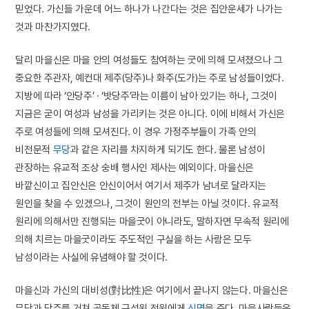
믿었다. 가신들 가운데 어느 하나가 나간다는 것은 집안운세가 나가는
것과 마찬가지였다.
달리 마을신은 마을 안의 여성들도 참여하는 굿에 의해 모셔졌으나 그
중요한 주관자, 예컨대 제주(당주)나 화주(도가)는 주로 남성들이었다.
지방에 따라 ‘안당주’ · ‘밧당주’라는 이름이 남아 있기는 하나, 그것이
지금은 굳이 여성과 남성을 가리키는 것은 아니다. 이에 비해서 가신은
주로 여성들에 의해 모셔진다. 이 경우 가정주부들이 가족 안의
비전문적
무당
과 같은 자리를 차지하게 되기도 한다. 물론 남성이
관장하는 유교적 조상 숭배 행사인 제사는 예외이다. 마을신은
바깥신이고 집안신은 안신이어서 여기서 제주가 남녀로 달라지는
원인을 찾을 수 있겠으나, 그것이 원인의 전부는 아닐 것이다. 유교적
원리에 의해서만 진행되는 마을굿이 아니라도, 말하자면 무속적 원리에
의해 치르는 마을굿이라도 주도적인 구실을 하는 사람은 모두
남성이라는 사실에 유념해야 할 것이다.
마을신과 가신의 대비성(對比性)은 여기에서 끝나지 않는다. 마을신은
무당과 당주를 거쳐 공동체 구성원 전원에게
신명
을 준다. 마을사람들은