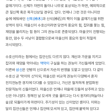
골매기이다. 신체가 자연의 돌이나 나무로 표상되는가 하면, 예외적으로
큰 짚신짝 혹은 목각신상일 경우도 있다. 언제나 그런 것은 아니지만
숲에 에워싸인
신목(神木)
과 신석(神石)의 짝이 이들 골매기신을 위한
성역이 된다. 마을신이 수호신이라면 당연히 풍요의 힘, 잡귀를 쫓는 힘,
재앙을 물리치는 힘 등이 그의 권능으로 존중되었다. 마을굿이 진행되는
동안, 암수 두 서낭이 결합함으로써 마을신의 풍요의 힘이 적절히
과시되었다.
수호신이라는 점에서는 집안신도 다르지 않다. 재산과 가운을 지키고
잡귀와 재앙을 막아내는
액막이
구실을 하는 권능이 가신들에게 있었다.
이른바
삼신
은 안방의 신으로서 자손의 번영을 도맡고 있었다. 다 같이
수호신 곧 ‘막이의 신’이되, 마을신은 비교적 권능이 다양해서 혼자
전지전능한 경지에 다다를 수 있었으나, 가신은 철저하게 분업화된
전문직능의 신들이었다. 마을신은 언제나 마을에 깃들여 상주하고 있는
신은 아니었다. 정해진 날 모셔져 굿을 올리고는 다시 원자리(하늘이나
숲)로 되돌아가게 마련이다. 주기성이 있는 신이었던 셈이다. 이와는
달리 집안신들은 언제나 집안에 모셔져 있고, 집안에 붙박혀 있다고