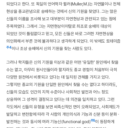
되었다고 한다. 또 독일의 언어학자 뮐러(Muller,M.)는 자연물이나 천체
현상을 종교관념으로 숭배하는 것에서 신의 기원을 찾았다. 그는 많은
신들의 이름을 조사해 보고 대부분이 자연현상과 관련되고 있는 점에
주목하였다. 그래서 그는 자연현상이야말로 최초로 숭배의 대상이
되었던 것이 틀림없다고 믿고, 모든 신들은 바로 그러한 자연현상을
의인화해서 부른 것에 불과하다고 생각하게 되었다. 이 밖에도 토테미즘
주4
이나 조상 숭배에서 신의 기원을 찾는 사람도 있다.
그러나 학자들은 신의 기원을 이상과 같은 어떤 ‘유일한’ 원인에서 찾을
수는 없고, 아무리 원시인들이라 할지라도 종교 경험이 처음부터 극히
다양한 원천에서 비롯되고 있다는 데 일치된 견해를 가지고 있다.
그렇지만 종교의 기원을 단일한 원인에서 찾을 수는 없다고 하더라도,
신들의 모습도 인간의 지적 수준이나 사회적인 발전과 어느 정도
상응하여 그 성격이 결정되고 있다는 데 의견을 일치하고 있다. 그런
각도에서 신들의 유형을 보면 씨족신적인 면이 오래되었고, 사회제도가
발달하고 변천함에 따라 각 사람의 개인의식과 기능과 신분 등이 분화 ·
주5
발전하는 것과 동시에 여러 기능신(functional god)
이 등장하게