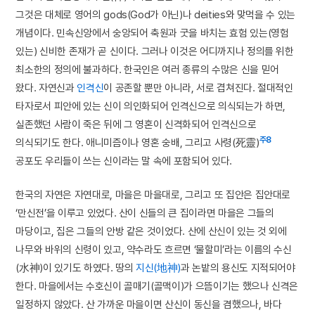
그것은 대체로 영어의 gods(God가 아닌)나 deities와 맞먹을 수 있는
개념이다. 민속신앙에서 숭앙되어 축원과 굿을 바치는 효험 있는(영험
있는) 신비한 존재가 곧 신이다. 그러나 이것은 어디까지나 정의를 위한
최소한의 정의에 불과하다. 한국인은 여러 종류의 수많은 신을 믿어
왔다. 자연신과
인격신
이 공존할 뿐만 아니라, 서로 겹쳐진다. 절대적인
타자로서 피안에 있는 신이 의인화되어 인격신으로 의식되는가 하면,
실존했던 사람이 죽은 뒤에 그 영혼이 신격화되어 인격신으로
주8
의식되기도 한다. 애니미즘이나 영혼 숭배, 그리고 사령(死靈)
공포도 우리들이 쓰는 신이라는 말 속에 포함되어 있다.
한국의 자연은 자연대로, 마을은 마을대로, 그리고 또 집안은 집안대로
‘만신전’을 이루고 있었다. 산이 신들의 큰 집이라면 마을은 그들의
마당이고, 집은 그들의 안방 같은 것이었다. 산에 산신이 있는 것 외에
나무와 바위의 신령이 있고, 약수라도 흐르면 ‘물할미’라는 이름의 수신
(水神)이 있기도 하였다. 땅의
지신(地神)
과 논밭의 용신도 지적되어야
한다. 마을에서는 수호신이 골매기(골맥이)가 으뜸이기는 했으나 신격은
일정하지 않았다. 산 가까운 마을이면 산신이 동신을 겸했으나, 바다