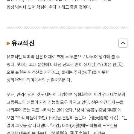
형성하는 데 있어 핵심이 된다고 해도 좋을 것이다.
유교적 신
유교적인 의미의 신은 대체로 크게 두 부분으로 나누어 생각해 볼 수
있다. 첫째는 고대 문헌에 나타난 신으로 흔히 상제(上帝) 혹은 천(天)
으로 표현된 인격신을 가리키고, 둘째는 주자(朱子)를 비롯한
성리학적인 의미에서의 신을 가리킨다.
첫째, 인격신적인 것도 대단히 다양하여 유형화하기 어려우나 대부분의
고등종교의 신들이 가진 기능을 모두 가지고 있다. 신은 인간에게 복을
내려주어 돕는 자로 나타나는 면이 있다. 『상서(尙書)』 홍범(洪範)에
보면 “오직 하늘이 하민(下民)을 은밀히 돕는다［惟天陰隲下民］.”는
말이 그것을 잘 나타낸다. 『시경』 대아(大雅)에도 하늘의 도우심을
언급한 대목이 보이는데［於萬斯年 受天之祜］, 이것은