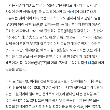
주자는 사람의 영혼도 일물(一物)과 같은 형태로 파악하고 있지 않다.
사람이 한번 성형(成形)을 받고 태어나면 그
성(性)
이 그대로 내가
소유하는 것이 되어 비록 죽는다고 하더라도 멸하지 않고 분명히 일물
(영혼)이 되어 적연(寂然)한 일체(一體) 중에 감추어져 있다가 자손이
구하는 데 따라서 그때 그때 출현하여 공물(供物)을 흠향한다고 말한다
(『주자전서(朱子大全)』 권45, 答廖子晦). 일물은 어디까지나 적연한
일체 중에 포함된 부분과 같은 것이어서 독립된 개체로 있기는 어려운
것이다. 다만, 제사(祭祀)에서의 감격(感格)이 이루어지는 것은 이에
뿌리를 두고 날로 생(生)하는 활연무궁(活然無窮)의 기(氣)가 있기
때문이다. 즉, 형이하(形而下)의 기의 근거에는 형이상적인
태극
의 이가
있음을 말한다.
다시 요약한다면, 이라는 것은 어떤 모양으로나 생각하는 ‘나’에게 속한
나의 산물이 될 수는 없고, 거꾸로 생각하는 ‘나’가 절대적으로 예속되어
있는 초월적이며 절대적인 존재로서 이것이 없다면 나는 생각할 수도
없고 존재할 수도 없다. 또한 이를 쉬지 않고 활동한다고 본다면 모든
활동의 원천이므로 그것을 원천의 활동이라고 할 수 있고, 어떤 물질적