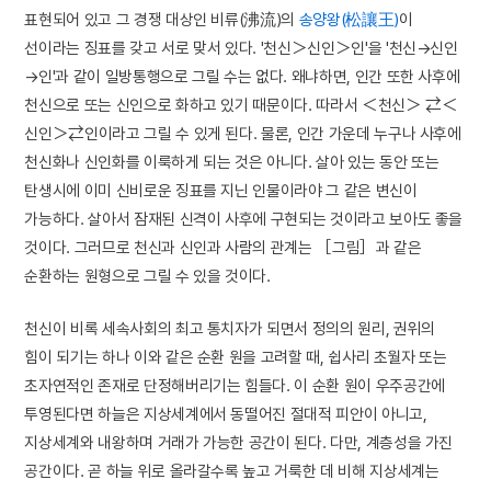
표현되어 있고 그 경쟁 대상인 비류(沸流)의
송양왕(松讓王)
이
선이라는 징표를 갖고 서로 맞서 있다. '천신＞신인＞인'을 '천신→신인
→인'과 같이 일방통행으로 그릴 수는 없다. 왜냐하면, 인간 또한 사후에
천신으로 또는 신인으로 화하고 있기 때문이다. 따라서 ＜천신＞ ⇄＜
신인＞⇄인이라고 그릴 수 있게 된다. 물론, 인간 가운데 누구나 사후에
천신화나 신인화를 이룩하게 되는 것은 아니다. 살아 있는 동안 또는
탄생시에 이미 신비로운 징표를 지닌 인물이라야 그 같은 변신이
가능하다. 살아서 잠재된 신격이 사후에 구현되는 것이라고 보아도 좋을
것이다. 그러므로 천신과 신인과 사람의 관계는 ［그림］과 같은
순환하는 원형으로 그릴 수 있을 것이다.
천신이 비록 세속사회의 최고 통치자가 되면서 정의의 원리, 권위의
힘이 되기는 하나 이와 같은 순환 원을 고려할 때, 쉽사리 초월자 또는
초자연적인 존재로 단정해버리기는 힘들다. 이 순환 원이 우주공간에
투영된다면 하늘은 지상세계에서 동떨어진 절대적 피안이 아니고,
지상세계와 내왕하며 거래가 가능한 공간이 된다. 다만, 계층성을 가진
공간이다. 곧 하늘 위로 올라갈수록 높고 거룩한 데 비해 지상세계는