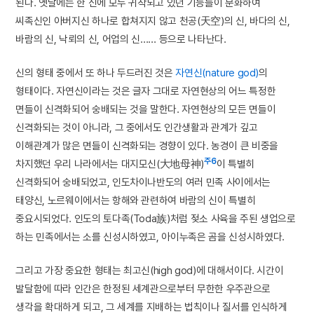
된다. 옛날에는 한 신에 모두 귀착되고 있던 기능들이 분화하여
씨족신인 아버지신 하나로 합쳐지지 않고 천공(天空)의 신, 바다의 신,
바람의 신, 낙뢰의 신, 어업의 신…… 등으로 나타난다.
신의 형태 중에서 또 하나 두드러진 것은
자연신(nature god)
의
형태이다. 자연신이라는 것은 글자 그대로 자연현상의 어느 특정한
면들이 신격화되어 숭배되는 것을 말한다. 자연현상의 모든 면들이
신격화되는 것이 아니라, 그 중에서도 인간생활과 관계가 깊고
이해관계가 많은 면들이 신격화되는 경향이 있다. 농경이 큰 비중을
주6
차지했던 우리 나라에서는 대지모신(大地母神)
이 특별히
신격화되어 숭배되었고, 인도차이나반도의 여러 민족 사이에서는
태양신, 노르웨이에서는 항해와 관련하여 바람의 신이 특별히
중요시되었다. 인도의 토다족(Toda族)처럼 젖소 사육을 주된 생업으로
하는 민족에서는 소를 신성시하였고, 아이누족은 곰을 신성시하였다.
그리고 가장 중요한 형태는 최고신(high god)에 대해서이다. 시간이
발달함에 따라 인간은 한정된 세계관으로부터 무한한 우주관으로
생각을 확대하게 되고, 그 세계를 지배하는 법칙이나 질서를 인식하게