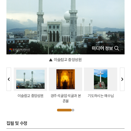
5
창의적 체험활동
6
금동 보살 좌상
7
마니산
8
이상적
9
조선혁명선언
미디어 정보
10
태극기
이슬람교 중앙성원
무
이슬람교 중앙성원
경주 석굴암 석굴과 본
기도하시는 예수님
존불
집필 및 수정