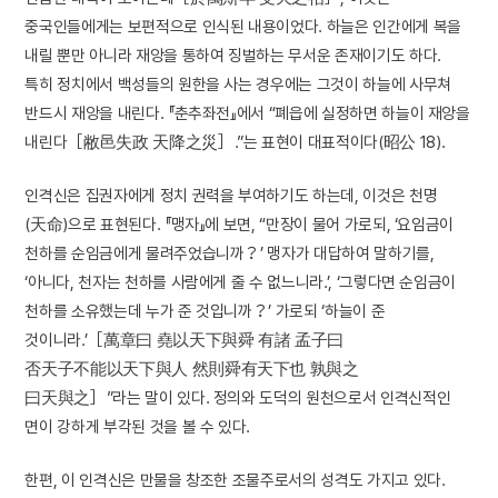
중국인들에게는 보편적으로 인식된 내용이었다. 하늘은 인간에게 복을
내릴 뿐만 아니라 재앙을 통하여 징벌하는 무서운 존재이기도 하다.
특히 정치에서 백성들의 원한을 사는 경우에는 그것이 하늘에 사무쳐
반드시 재앙을 내린다. 『춘추좌전』에서 “폐읍에 실정하면 하늘이 재앙을
내린다［敝邑失政 天降之災］.”는 표현이 대표적이다(昭公 18).
인격신은 집권자에게 정치 권력을 부여하기도 하는데, 이것은 천명
(天命)으로 표현된다. 『맹자』에 보면, “만장이 물어 가로되, ‘요임금이
천하를 순임금에게 물려주었습니까？’ 맹자가 대답하여 말하기를,
‘아니다, 천자는 천하를 사람에게 줄 수 없느니라.’, ‘그렇다면 순임금이
천하를 소유했는데 누가 준 것입니까？’ 가로되 ‘하늘이 준
것이니라.’［萬章曰 堯以天下與舜 有諸 孟子曰
否天子不能以天下與人 然則舜有天下也 孰與之
曰天與之］”라는 말이 있다. 정의와 도덕의 원천으로서 인격신적인
면이 강하게 부각된 것을 볼 수 있다.
한편, 이 인격신은 만물을 창조한 조물주로서의 성격도 가지고 있다.