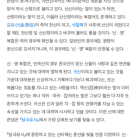
관념이 생겨나듯이, 자연신마저도 애니미즘적인 영혼을 지닌 것으로
믿어 역시 신령으로 불리고 있다. 산신이라는 말이 있는가 하면,
산령이라는 말이 있고, 아울러 산신령이라는 복합어도 존재하고 있다.
김유신(金庾信)
이 죽어 천신이 되고,
석탈해
가 사후에 산신이 되었다고
할 때도 천신령 및 산신령이라고 바꾸어 불러도 좋을 것이다. ‘신 · 영’
복합은 여러 경우에 확인될 수 있다. 일반인의 경우에도 원령이
원신으로 모셔지거니와, 이 경우에도 ‘신 · 영’ 복합이 인정될 수 있다.
신 · 영 복합은, 인격신의 경우 한국인이 믿는 신들이 사령과 깊은 연관을
지니고 있는 것에 대하여 말하게 된다.
귀신
이라고 불리고 있는 것들
가운데 대부분은 신성하거나 거룩하다기보다 해괴하다는, 또는
해롭다는 징표를 지니고 있는 사령들이다. 액신(厄神)이라는 말이 더러
쓰이고 있기는 하나 악귀 · 마귀 · 잡귀라는 말은 그보다 훨씬 더 자주 또
흔하게 쓰인다. 귀신은 신과 달라 각 · 잡 등의 관형어를 지닐 수 있는
속성을 가지고 있는 데 대하여 시사하고 있을 것이다. 이런 신에 대한
관념은
『삼국유사』
에서 가장 오래된 보기를 찾을 수 있다.
『삼국유사』에 등장하고 있는 신비체는 혼선을 빚을 만큼 다양하다. 신 ·