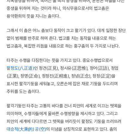
지옥중생을 위하여, 목어는 물 속의 중생을 위하여, 운판은 하늘을 나는
중생을 위하여 치는 것이라 하니, 의식무용으로서의 법고춤은
용약환희의 뜻을 지니는 춤이다.
그래서 이 춤은 어느 춤보다 동작이 크고 활기가 있다. 대개 일정한 장단
없이 범패를 반주로 하여 춘다. 법고를 치는 동작을 내용으로 하는
법고춤과, 복잡한 리듬을 내용으로 하는 홍구춤의 두 가지로 나뉜다.
타주는 수행을 다짐한다는 뜻을 가지고 있다. 중요수행법으로서
팔정도(八正道)
인 정견(正見), 정사유(正思惟), 정어(正語), 정업
(正業), 정명(正命), 정정진(正精進), 정념(正念), 정정(正定)을
표시한 팔각기둥을 세워놓고, 오른손에 잡은 채로 기둥을 두드리며
주위를 도는 춤이다.
팔각기둥인 타주는 고통의 바다를 건너 피안의 세계로 이끄는 뗏목을
의미하며, 수행자들에게 올바른 수행방향을 제시하고 있다. 그리고
피안의 세계에 다다르면 그 뗏목을 버리듯이 팔정도 기둥을 쓰러뜨려
대승적(大乘的)
공(空)
의 이념을 상징적으로 표현하고 있다. 춤의