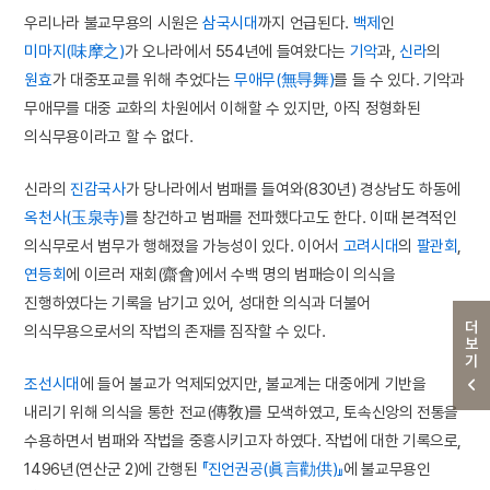
우리나라 불교무용의 시원은
삼국시대
까지 언급된다.
백제
인
미마지(味摩之)
가 오나라에서 554년에 들여왔다는
기악
과,
신라
의
원효
가 대중포교를 위해 추었다는
무애무(無㝵舞)
를 들 수 있다. 기악과
무애무를 대중 교화의 차원에서 이해할 수 있지만, 아직 정형화된
의식무용이라고 할 수 없다.
신라의
진감국사
가 당나라에서 범패를 들여와(830년) 경상남도 하동에
옥천사(玉泉寺)
를 창건하고 범패를 전파했다고도 한다. 이때 본격적인
의식무로서 범무가 행해졌을 가능성이 있다. 이어서
고려시대
의
팔관회
,
연등회
에 이르러 재회(齋會)에서 수백 명의 범패승이 의식을
진행하였다는 기록을 남기고 있어, 성대한 의식과 더불어
더보기
의식무용으로서의 작법의 존재를 짐작할 수 있다.
조선시대
에 들어 불교가 억제되었지만, 불교계는 대중에게 기반을
내리기 위해 의식을 통한 전교(傳敎)를 모색하였고, 토속신앙의 전통을
수용하면서 범패와 작법을 중흥시키고자 하였다. 작법에 대한 기록으로,
1496년(연산군 2)에 간행된
『진언권공(眞言勸供)』
에 불교무용인