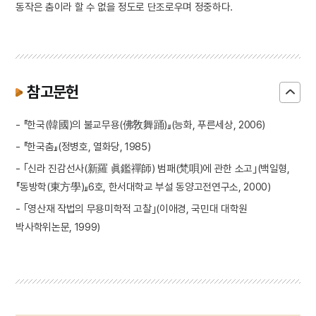
동작은 춤이라 할 수 없을 정도로 단조로우며 정중하다.
참고문헌
- 『한국(韓國)의 불교무용(佛敎舞踊)』(능화, 푸른세상, 2006)
- 『한국춤』(정병호, 열화당, 1985)
- ｢신라 진감선사(新羅 眞鑑禪師) 범패(梵唄)에 관한 소고｣(백일형,
『동방학(東方學)』6호, 한서대학교 부설 동양고전연구소, 2000)
- ｢영산재 작법의 무용미학적 고찰｣(이애경, 국민대 대학원
박사학위논문, 1999)