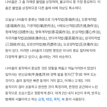
나비춤은 그 춤 자체로 불법을 상징하며, 불교의식 중 가장 중요하다. 이
춤은 불법을 상징하므로 다른 춤에 비해 의상도 특수하다.
오늘날 나비춤의 종류는 18종으로 다게작법(茶偈作法), 도량게작법
(道場偈作法), 기경작법(氣徑作法), 사방요신작법(四方搖身作法),
정례작법(頂禮作法), 향화게작법(香花偈作法), 운심작법(運心作法),
자귀의불작법(自歸依佛作法), 만다라작법(曼茶羅作法), 삼귀의작법
(三歸依作法), 모란찬작법(牧丹讚作法), 오공양작법(五供養作法)
등이 있다. 이러한 나비춤의 다양한 명칭은 의식의 중요 절차에 따라
다양하게 붙이고 있으나, 춤사위는 거의 비슷하다.
나비춤의 동작에서 중요한 것은 양팔을 펴들고 하늘거리면서 앉았다
일어서는 반신요배(半身搖拜)와 양쪽 발을 정자(丁字)로 하여 도는
것이다. 춤의 동작은 빠른 동작이 거의 없고, 어깨나 고개도 거의
움직이지 않아 조용하고 완만한 것이 특징이며, 한정된 공간에서 느린
동작으로 조심스럽고 정중하게 춘다. 대개 2인 내지 4인이 추며, 반주는
범패와 사물이라고 하는
요령
,
태징
,
목탁
,
북
등이 사용된다.