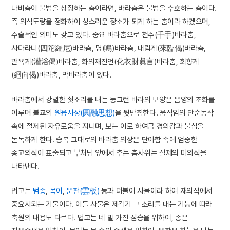
나비춤이 불법을 상징하는 춤이라면, 바라춤은 불법을 수호하는 춤이다.
즉 의식도량을 정화하여 성스러운 장소가 되게 하는 춤이라 하겠으며,
주술적인 의미도 갖고 있다. 중요 바라춤으로 천수(千手)바라춤,
사다라니(四陀羅尼)바라춤, 명(鳴)바라춤, 내림게(來臨偈)바라춤,
관욕게(灌浴偈)바라춤, 화의재진언(化衣財眞言)바라춤, 회향게
(廻向偈)바라춤, 막바라춤이 있다.
바라춤에서 강렬한 쇳소리를 내는 둥그런 바라의 모양은 음양의 조화를
이루며 불교의
원융사상(圓融思想)
을 뒷받침한다. 움직임의 단순동작
속에 절제된 자유로움을 지니며, 보는 이로 하여금 경외감과 불심을
돈독하게 한다. 승복 그대로의 바라춤 의상은 단아함 속에 엄중한
종교의식이 표출되고 부처님 앞에서 추는 춤사위는 절제의 미의식을
나타낸다.
법고는
범종
,
목어
,
운판(雲板)
등과 더불어 사물이라 하여 재의식에서
중요시되는 기물이다. 이들 사물은 제각기 그 소리를 내는 기능에 따라
축원의 내용도 다르다. 법고는 네 발 가진 짐승을 위하여, 종은