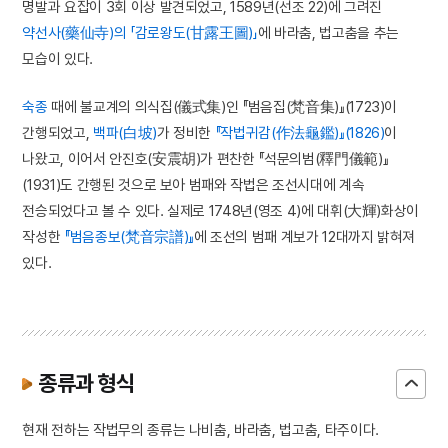
명발과 요잡이 3회 이상 발견되었고, 1589년(선조 22)에 그려진
약선사(藥仙寺)의 「감로왕도(甘露王圖)」
에 바라춤, 법고춤을 추는
모습이 있다.
숙종
때에 불교계의 의식집(儀式集)인 『범음집(梵音集)』(1723)이
간행되었고,
백파(白坡)
가 정비한
『작법귀감(作法龜鑑)』(1826)
이
나왔고, 이어서 안진호(安震胡)가 편찬한 『석문의범(釋門儀範)』
(1931)도 간행된 것으로 보아 범패와 작법은 조선시대에 계속
전승되었다고 볼 수 있다. 실제로 1748년(영조 4)에 대휘(大輝)화상이
작성한
『범음종보(梵音宗譜)』
에 조선의 범패 계보가 12대까지 밝혀져
있다.
종류과 형식
현재 전하는 작법무의 종류는 나비춤, 바라춤, 법고춤, 타주이다.