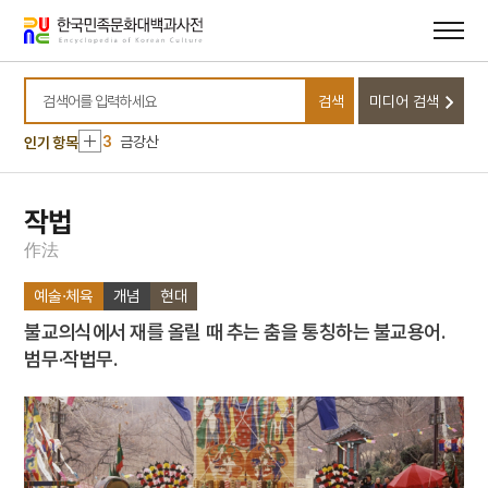
메뉴
본문
바로가기
바로가기
10
일제강점기
1
금성대군
검색
미디어 검색
2
효감천
검색어를 입력하세요
3
금강산
인기 항목
4
북조선임시인민위원회
5
외삼촌
작법
6
동학운동
作
法
7
세조
예술·체육
개념
현대
8
송하인물도
불교의식에서 재를 올릴 때 추는 춤을 통칭하는 불교용어.
9
안상
범무·작법무.
10
일제강점기
1
금성대군
2
효감천
3
금강산