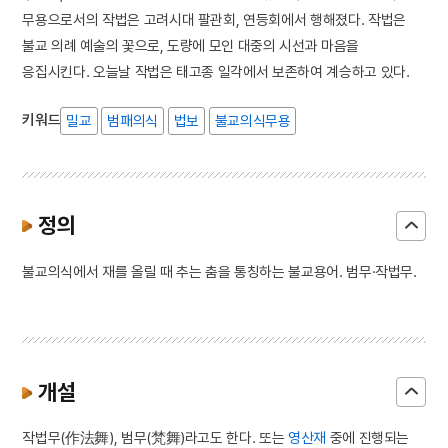
무용으로서의 작법은 고려시대 팔관회, 연등회에서 행해졌다. 작법은
불교 의례 예술의 꽃으로, 도량에 모인 대중의 시선과 마음을
응집시킨다. 오늘날 작법은 태고종 일각에서 보존하여 계승하고 있다.
키워드
밀교
범패의식
법보
불교의식무용
정의
불교의식에서 재를 올릴 때 추는 춤을 통칭하는 불교용어. 범무·작법무.
개설
작법무(作法舞), 범무(梵舞)라고도 한다. 또는
영산재
중에 진행되는