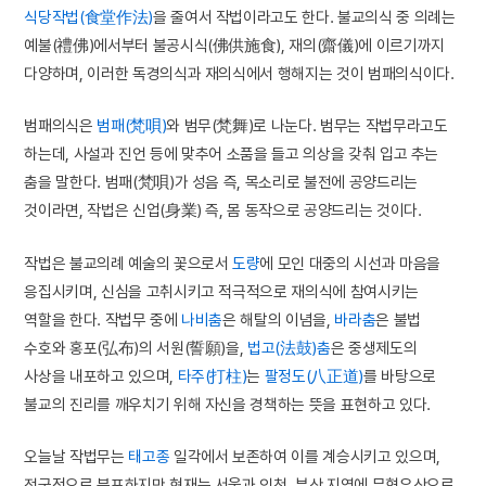
식당작법(食堂作法)
을 줄여서 작법이라고도 한다. 불교의식 중 의례는
예불(禮佛)에서부터 불공시식(佛供施食), 재의(齋儀)에 이르기까지
다양하며, 이러한 독경의식과 재의식에서 행해지는 것이 범패의식이다.
범패의식은
범패(梵唄)
와 범무(梵舞)로 나눈다. 범무는 작법무라고도
하는데, 사설과 진언 등에 맞추어 소품을 들고 의상을 갖춰 입고 추는
춤을 말한다. 범패(梵唄)가 성음 즉, 목소리로 불전에 공양드리는
것이라면, 작법은 신업(身業) 즉, 몸 동작으로 공양드리는 것이다.
작법은 불교의례 예술의 꽃으로서
도량
에 모인 대중의 시선과 마음을
응집시키며, 신심을 고취시키고 적극적으로 재의식에 참여시키는
역할을 한다. 작법무 중에
나비춤
은 해탈의 이념을,
바라춤
은 불법
수호와 홍포(弘布)의 서원(誓願)을,
법고(法鼓)춤
은 중생제도의
사상을 내포하고 있으며,
타주(打柱)
는
팔정도(八正道)
를 바탕으로
불교의 진리를 깨우치기 위해 자신을 경책하는 뜻을 표현하고 있다.
오늘날 작법무는
태고종
일각에서 보존하여 이를 계승시키고 있으며,
전국적으로 분포하지만 현재는 서울과 인천, 부산 지역에 무형유산으로