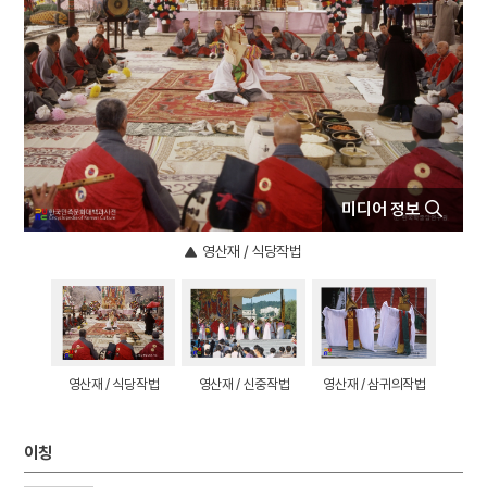
4
북조선임시인민위원회
5
외삼촌
6
동학운동
7
세조
8
송하인물도
9
안상
미디어 정보
10
일제강점기
영산재 / 식당작법
영산재 / 식당작법
영산재 / 신중작법
영산재 / 삼귀의작법
이칭