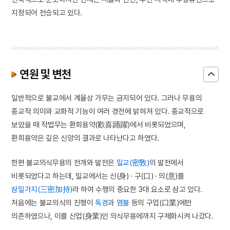
지정되어 전승되고 있다.
연원 및 변천
일반적으로 불교에서 계율상 가무는 금지되어 있다. 그러나 무용의
종교적 의미와 교화적 기능이 여러 경전에 밝혀져 있다. 종교적으로
보았을 때 작법무는 환희용약(歡喜踊躍)에서 비롯되었으며,
환희용약은 깊은 신앙의 결과로 나타난다고 하였다.
한편 불교의식무용의 전개와 발전은
밀교(密敎)
의 발전에서
비롯되었다고 하는데, 밀교에서는 신(身) · 구(口) · 의(意)를
삼밀가지(三密加持)
라 하여 수행의 중요한 3대 요소로 삼고 있다.
처음에는 불교의식의 진행이
독경
과
염불
등의 구업(口業)에만
의존하였으나, 이를 신업(身業)인 의식무용에까지 구체화시켜 나갔다.