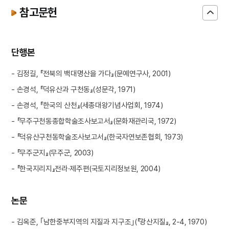
참고문헌
단행본
- 김정길, 『전북의 백대명산을 가다』(문예연구사, 2001)
- 손경석, 『덕유산과 구천동』(성문각, 1971)
- 손경석, 『한국의 산천』(세종대왕기념사업회, 1974)
- 『무주구천동종합학술조사보고서』(문화재관리국, 1972)
- 『덕유산구천동학술조사보고서』(한국자연보존협회, 1973)
- 『무주군지』(무주군, 2003)
- 『한국지리지』전라·제주편(국토지리정보원, 2004)
논문
- 김옥준, ｢남한중부지역의 지질과 지구조｣(『광산지질』, 2-4, 1970)