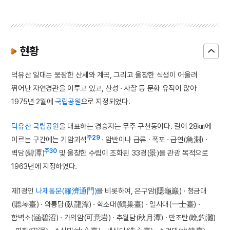
현황
덕유산 일대는 웅장한 산세와 계곡, 그리고 울창한 식생이 어울려
뛰어난 자연경관을 이루고 있고, 산성 · 사찰 등 문화 유적이 많아
1975년 2월에
국립공원
으로 지정되었다.
덕유산 국립공원
을 대표하는 경승지는 무주 구천동이다. 길이 28㎞에
주29
이르는 구간에는 기암괴석
· 암반이나 급류 · 폭포 · 급연(急淵) ·
주30
벽담(碧潭)
및 울창한 수림이 조화된 33경(景)을 관광 목적으로
1963년에 지정하였다.
제1경인
나제통문(羅濟通門)
을 비롯하여, 은구암(隱龜巖) · 청금대
(聽琴臺) · 와룡담(臥龍潭) · 학소대(鶴巢臺) · 일사대(一士臺) ·
함벽소(涵碧沼) · 가의암(可意岩) · 추월담(秋月潭) · 만조탄(晩釣灘)