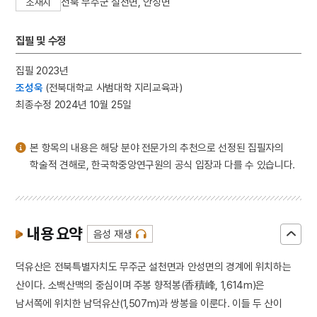
전북 무주군 설천면, 안성면
소재지
4
김예몽
5
남강
집필 및 수정
6
노국대장공주
집필 2023년
7
동평관
조성욱
(전북대학교 사범대학 지리교육과)
8
섞박지
최종수정 2024년 10월 25일
9
세조
10
정약용
본 항목의 내용은 해당 분야 전문가의 추천으로 선정된 집필자의
학술적 견해로, 한국학중앙연구원의 공식 입장과 다를 수 있습니다.
내용 요약
음성 재생
덕유산은 전북특별자치도 무주군 설천면과 안성면의 경계에 위치하는
산이다. 소백산맥의 중심이며 주봉 향적봉(香積峰, 1,614m)은
남서쪽에 위치한 남덕유산(1,507m)과 쌍봉을 이룬다. 이들 두 산이