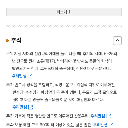
더보기
주석
주1
: 지질 시대의 선캄브리아대를 둘로 나눌 때, 후기의 시대. 5~25억
년 전으로 원시 조류(藻類), 박테리아 및 단세포 동물의 화석이
발견되기도 한다. 고원생대와 중원생대, 신원생대로 구분된다.
우리말샘
주2
: 반드시 장석을 포함하고, 석영ㆍ운모ㆍ각섬석 따위로 이루어진
변성암. 수성암과 화성암의 두 종이 있는데, 운모가 조각 모양으로
섞이고 다른 광물도 줄무늬를 이룬 것이 화강암과 다르다.
우리말샘
주3
: 기복이 작은 평탄한 면으로 이루어진 산봉우리.
우리말샘
주4
: 보통 해발 고도 600미터 이상에 있는 넓은 벌판.
우리말샘