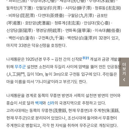
· 파회(巴洄) · 수심대(水心臺) · 세심대(洗心臺) · 수경대(水鏡臺) ·
월하탄(月下灘) · 인월담(印月潭) · 사자담(獅子潭) · 청류동(淸流洞)
· 비파담(琵琶潭) · 다연대(茶煙臺) · 구월담(九月潭) · 금포탄
(琴浦灘) · 호탄암(虎灘巖) · 청류계(淸流溪) · 안심대(安心臺) ·
신양담(新陽潭) · 명경담(明鏡潭) · 연화폭(蓮華瀑) · 이속대(離俗臺)
· 백련사(白蓮寺) · 구천폭(九千瀑) · 백련담(白蓮潭)의 32경이 있고,
마지막 33경은 덕유산정을 호칭한다.
주31
나제통문은 1925년경 무주 ~ 김천 간의 신작로
개설과 금광 개발을
더보기
위해
무주군
설천면 소천리와 두길리 사이에 암벽을 뚫어 만든 인공동문
(人工洞門, 길이 10m, 높이 3m)으로 구천동 입구에 있다. 주민들은
마을 이름을 따서 ‘기니미굴’이라고 부르기도 한다.
나제통문을 경계로 동쪽의 무풍면 방면과 서쪽의 설천면 방면의 언어와
풍습이 서로 달라
백제
와
신라
의 국경지역으로 추정하고 있다.
고려시대에는 동쪽의 무풍현(茂豊縣, 현재 무풍면)과 주계현(朱溪縣,
현재 무주군)으로 분리되어 있었으나, 조선시대에 들어와서 무풍현이
주계현으로 병합되고, 각각 한 자씩을 취하여 무주군으로 개칭되었다.