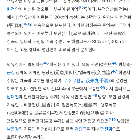
덕유산을 이루고 있는 암석은 약 5억 7천만 년 이전인 원생대
전기의
주2
퇴적암
이 변성된 것으로 대부분이 편마암
류이다. 북덕유산(향적봉)
에서 남덕유산에 이르는 약 20㎞의 능선에는 산정부가 완경사인 평정봉
주3
(平頂峰)
이 연속적으로 분포한다. 이러한 평정봉은 토양층이 두껍게
형성되어 있어서 예로부터 토산(土山)으로 불려왔다. 두문산 동쪽의
심곡리 일대와 구천동 계곡 주변에도 해발고도가 800m∼1,000m에
이르는 고원 형태의 평탄면이 비교적 넓게 분포한다.
주5
주6
덕유산에서 발원하는
하천은 셋이 있다. 북동 사면(설천면
방향)은
주7
금강
상류의 지류인 원당천(元唐川)이 감입곡류(嵌入曲流)
하면서
수많은 계곡과 폭포를 형성하여
‘무주 구천동(茂朱九千洞)’
의 절경을
주8
이루고 있다. 설천면 석모산(404m) 부근에서 무풍면
에서 흘러오는
주9
남대천
과 합류한다(금강 수계). 서쪽 사면(안성면
방향) 또한 금강의
지류인 구리향천(九里香川)이 칠연폭포(七連瀑布), 용추폭포
(龍湫瀑布) 등 급류를 이루면서 안성분지(安城盆地)를 지나
주10
용담댐으로 흘러간다(금강 수계). 남동 사면(거창군 위천면
방향)은
낙동강
의 지류인 위천(渭川)으로 흘러
거창군
을 지나
합천댐
으로
흐른다(낙동강 수계).