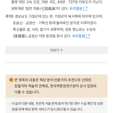
통영 대전 고속 도로, 19번 국도, 49번ㆍ727번 지방도가 지난다.
문화재로 ‘칠연 의총(七淵義塚)’이 있다.
우리말샘
주10
: 경상남도 거창군에 있는 면. 거창군의 북서쪽에 위치해 있으며,
호음산ㆍ금원산ㆍ기백산 등에 둘러싸인 분지로 이루어졌다.
특산물로 쌀, 사과, 딸기가 유명하며, 관광 명소로는 수승대
(搜勝臺), 금원산 자연 휴양림 등이 있다.
우리말샘
더보기
본 항목의 내용은 해당 분야 전문가의 추천으로 선정된
집필자의 학술적 견해로, 한국학중앙연구원의 공식 입장과
다를 수 있습니다.
사실과 다른 내용, 주관적 서술 문제 등이 제기된 경우 사실 확인 및 보완
등을 위해 해당 항목 서비스가 임시 중단될 수 있습니다.