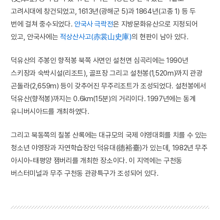
고려시대에 창건되었고, 1613년(광해군 5)과 1864년(고종 1) 등 두
번에 걸쳐 중수되었다.
안국사 극락전
은 지방문화유산으로 지정되어
있고, 안국사에는
적상산사고(赤裳山史庫)
의 현판이 남아 있다.
덕유산의 주봉인 향적봉 북쪽 사면인 설천면 심곡리에는 1990년
스키장과 숙박시설(리조트), 골프장 그리고 설천봉(1,520m)까지 관광
곤돌라(2,659m) 등이 갖추어진 무주리조트가 조성되었다. 설천봉에서
덕유산(향적봉)까지는 0.6km(15분)의 거리이다. 1997년에는 동계
유니버시아드를 개최하였다.
그리고 북동쪽의 칠봉 산록에는 대규모의 국제 야영대회를 치를 수 있는
청소년 야영장과 자연학습장인 덕유대(德裕臺)가 있는데, 1982년 무주
아시아-태평양 잼버리를 개최한 장소이다. 이 지역에는 구천동
버스터미널과 무주 구천동 관광특구가 조성되어 있다.