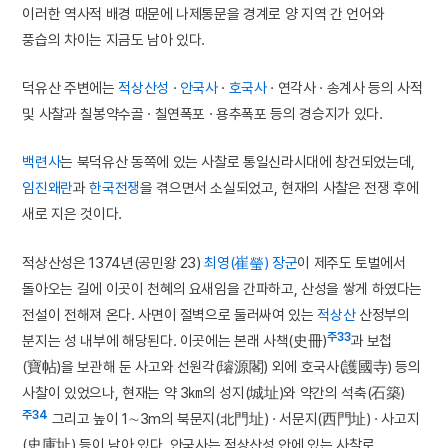
이러한 역사적 배경 때문에 나제통문을 경계로 양 지역 간 언어와
풍습의 차이는 지금도 남아 있다.
덕유산 주변에는
적상산성
·
안국사
·
호국사
· 연각사 · 송계사 등의 사적
및 사찰과 칠봉약수골 · 칠연폭포 · 용추폭포 등의 경승지가 있다.
백련사
는 북덕유산 동쪽에 있는 사찰로 통일신라시대에 창건되었는데,
임진왜란
과
한국전쟁
을 겪으면서 소실되었고, 현재의 사찰은 전쟁 후에
새로 지은 것이다.
적상산성은 1374년(공민왕 23)
최영(崔瑩) 장군
이 제주도 토벌에서
돌아오는 길에 이곳이 천혜의 요새임을 간파하고, 산성을 쌓게 하였다는
전설이 전해져 온다. 사면이 절벽으로 둘러싸여 있는
적상산
산정부의
주33
분지는 성 내부에 해당된다. 이곳에는 본래 사책(史冊)
과 보첩
(寶帖)을 보관해 둔 사고와 선원각(璿源閣) 외에 호국사(護國寺) 등의
사찰이 있었으나, 현재는 약 3㎞의 성지(城址)와 약간의 석축(石築)
주34
그리고 높이 1∼3m의 북문지(北門址) · 서문지(西門址) · 사고지
(史庫址) 등이 남아 있다. 안국사는 적상산성 안에 있는 사찰로