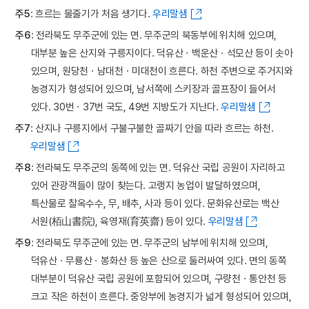
주5
: 흐르는 물줄기가 처음 생기다.
우리말샘
주6
: 전라북도 무주군에 있는 면. 무주군의 북동부에 위치해 있으며,
대부분 높은 산지와 구릉지이다. 덕유산ㆍ백운산ㆍ석모산 등이 솟아
있으며, 원당천ㆍ남대천ㆍ미대천이 흐른다. 하천 주변으로 주거지와
농경지가 형성되어 있으며, 남서쪽에 스키장과 골프장이 들어서
있다. 30번ㆍ37번 국도, 49번 지방도가 지난다.
우리말샘
주7
: 산지나 구릉지에서 구불구불한 골짜기 안을 따라 흐르는 하천.
우리말샘
주8
: 전라북도 무주군의 동쪽에 있는 면. 덕유산 국립 공원이 자리하고
있어 관광객들이 많이 찾는다. 고랭지 농업이 발달하였으며,
특산물로 찰옥수수, 무, 배추, 사과 등이 있다. 문화유산로는 백산
서원(栢山書院), 육영재(育英齋) 등이 있다.
우리말샘
주9
: 전라북도 무주군에 있는 면. 무주군의 남부에 위치해 있으며,
덕유산ㆍ무룡산ㆍ봉화산 등 높은 산으로 둘러싸여 있다. 면의 동쪽
대부분이 덕유산 국립 공원에 포함되어 있으며, 구량천ㆍ통안천 등
크고 작은 하천이 흐른다. 중앙부에 농경지가 넓게 형성되어 있으며,