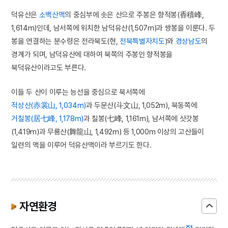
덕유산은
소백산맥
의 중심부에 솟은 산으로 주봉은 향적봉(香積峰,
1,614m)인데, 남서쪽에 위치한 남덕유산(1,507m)과 쌍봉을 이룬다. 두
봉을 연결하는 분수령은 전라북도(현,
전북특별자치도
)와
경상남도
의
경계가 되며, 남덕유산에 대하여 북쪽의 주봉인 향적봉을
북덕유산이라고도 부른다.
이들 두 산이 이루는 능선을 중심으로 북서쪽에
적상산(赤裳山, 1,034m)
과 두문산(斗文山, 1,052m), 북동쪽에
거칠봉(居七峰, 1,178m)
과 칠봉(七峰, 1,161m), 남서쪽에 삿갓봉
(1,419m)과 무룡산(舞龍山, 1,492m) 등 1,000m 이상의 고산들이
일련의 맥을 이루어 덕유산맥이라 부르기도 한다.
자연환경
주1