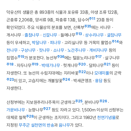
덕유산의 생물은 총 893종의 식물과 포유류 33종, 야생 조류 122종,
주11
곤충류 2,206종, 양서류 9종, 파충류 13종, 담수어
23종 등이
주35
확인되었다. 주요 식물상의 분포를 보면, 산록부
에는 서나무 ·
주13
개서나무 ·
졸참나무
·
신갈나무
· 들메나무
·
상수리나무
·
굴참나무
주14
등이 우세하고,
박달나무
·
피나무
· 고리실나무 등 거목의 활엽수
와
전나무
·
구상나무
·
잣나무
·
소나무
·
노간주나무
·
개비자나무
등의
주15
주36
주17
침엽수
가 분포한다. 능선부
에는 털윤노리나무
· 살구나무
주18
주19
주20
주21
· 자두나무
·
박태기나무
· 헛개나무
· 달피나무
등이
주22
자생한다. 또 능선의 수림지대에는 지리바꽃
이나
모데미풀
의 군락
주23
주24
이 있고, 고습지에는 개불알꽃
· 박새큰앵초 ·
용담
등도
자생한다.
주25
주26
산정부에는 지보원추리나주목이 군생하고
, 분비나무
·
주27
가문비나무
· 눈향나무
등도 자라고 있다. 1,500m 이상의 산정부는
주28
대체로 철쭉
이 군생하는 초지이다. 그리고 1982년
천연기념물
로
지정된
무주군 설천면의 반송
과
음나무
가 있다.