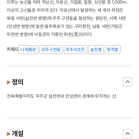
이루는 능선을 따라 적상산, 두문산, 거칠봉, 칠봉, 삿갓봉 등 1,000m
이상의 고산들로 이어져 있다. 덕유산에서 발원하는 세 개의 하천은
북동 사면(설천면 방향)에 무주 구천동을 형성하는 원당천, 서쪽 사면
(안성면 방향)에 칠연·용추폭포가 있는 구리향천, 남동 사면(거창군
위천면 방향)에 낙동강의 지류인 위천(渭川)이다.
키워드
나제통문
무주구천동
무주리조트
설천봉
향적봉
정의
전북특별자치도 무주군 설천면과 안성면의 경계에 위치하는 산.
개설