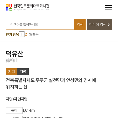
메뉴
본문
바로가기
바로가기
10
정약용
1
순천 선암사 동종
검색
미디어 검색
검색어를 입력하세요
2
임한주
인기 항목
3
고어재료사전
4
김예몽
덕유산
5
남강
德
裕
山
6
노국대장공주
7
동평관
지리
지명
8
섞박지
전북특별자치도 무주군 설천면과 안성면의 경계에
9
세조
위치하는 산.
10
정약용
지명/자연지명
1
순천 선암사 동종
2
임한주
1,614m
높이
3
고어재료사전