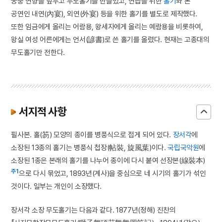
궁중 연향을 앞두고 무도홀기를 만들었고, 연습을 위한
홀기
와 본
공연인 내연(內宴), 외연(外宴) 등을 위한 홀기를 별도로 제작했다.
또한 임금에게 올리는 어람용, 왕세자에게 올리는 예람용을 비롯하여,
왕실 여성 어른에게는 언서(諺書)로 쓴 홀기를 올렸다. 현재는 고종대의
무도홀기만 전한다.
서지적 사항
필사본. 홀(笏) 모양의 종이를 병풍식으로 접게 되어 있다.
장서각
에
소장된 13종의 홀기는 병풍식 첩장(帖裝, 旋風葉)이다.
국립국악원
에
소장된 1종은 본래의 홀기를 나누어 종이에 다시 붙여 선장본(線裝本)
주1
으로 다시 묶었고, 1893년(계사)을 중심으로 네 시기의 홀기가 섞인
것이다. 일부는 개인이 소장했다.
장서각 소장 무도홀기는 다음과 같다. 1877년(정해) 진찬의