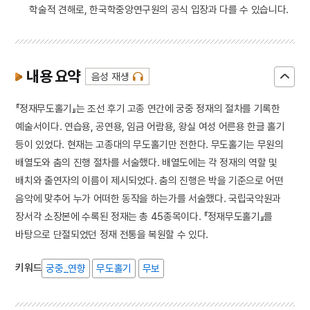
학술적 견해로, 한국학중앙연구원의 공식 입장과 다를 수 있습니다.
내용 요약
음성 재생
『정재무도홀기』는 조선 후기 고종 연간에 궁중 정재의 절차를 기록한
예술서이다. 연습용, 공연용, 임금 어람용, 왕실 여성 어른용 한글 홀기
등이 있었다. 현재는 고종대의 무도홀기만 전한다. 무도홀기는 무원의
배열도와 춤의 진행 절차를 서술했다. 배열도에는 각 정재의 역할 및
배치와 출연자의 이름이 제시되었다. 춤의 진행은 박을 기준으로 어떤
음악에 맞추어 누가 어떠한 동작을 하는가를 서술했다. 국립국악원과
장서각 소장본에 수록된 정재는 총 45종목이다. 『정재무도홀기』를
바탕으로 단절되었던 정재 전통을 복원할 수 있다.
키워드
궁중_연향
무도홀기
무보