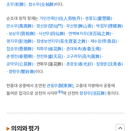
초무(初舞)
·
첨수무(尖袖舞)
이다.
순조대 창작 정재는
가인전목단(佳人剪牧丹)
·
경풍도(慶豐圖)
·
만수무(萬壽舞)
·
망선문(望仙門)
·
무산향(舞山香)
·
박접무(撲蝶舞)
·
보상무(寶相舞)
·
사선무(四仙舞)
·
연백복지무(演百福之舞)
·
영지무(影池舞)
·
장생보연지무(長生寶宴之舞)
·
제수창(帝壽昌)
·
첩승무(疊勝舞)
·
최화무(催花舞)
·
춘대옥촉(春臺玉燭)
·
춘앵전(春鶯囀)
·
헌천화(獻天花)
·
고구려무(高句麗舞)
·
공막무(公莫舞)
· 연화무(蓮花舞) ·
춘광호(春光好)
·
침향춘(沈香春)
·
향령무(響鈴舞)
이다.
헌종대 궁중에서 초연된
관동무(關東舞)
, 고종대 지방에서 궁중에
주3
들여온 잡극으로 성천의 사자무
와 선천의
항장무(項莊舞)
등이다.
의의와 평가