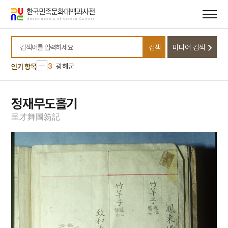
메뉴
본문
바로가기
바로가기
10
국군병원
1
상준
검색
미디어 검색
2
청동 여래 좌상·청동 사리탑
검색어를 입력하세요
3
광해군
인기 항목
4
대동강철교
5
동경통지
정재무도홀기
6
영가진각대사증도가
呈
才
舞
圖
笏
記
7
운명설화
8
경종
9
구월산
10
국군병원
1
상준
2
청동 여래 좌상·청동 사리탑
3
광해군