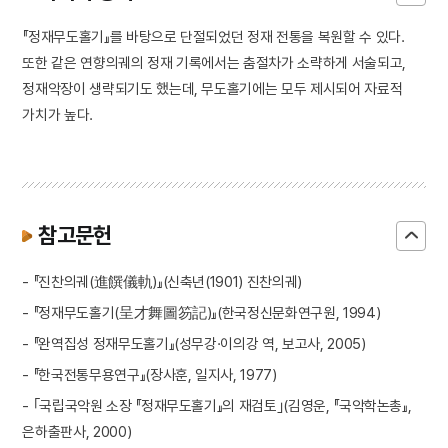
『정재무도홀기』를 바탕으로 단절되었던 정재 전통을 복원할 수 있다.
또한 같은 연향의궤의 정재 기록에서는 춤절차가 소략하게 서술되고,
정재악장이 생략되기도 했는데, 무도홀기에는 모두 제시되어 자료적
가치가 높다.
참고문헌
- 『진찬의궤(進饌儀軌)』(신축년(1901) 진찬의궤)
- 『정재무도홀기(呈才舞圖笏記)』(한국정신문화연구원, 1994)
- 『완역집성 정재무도홀기』(성무강·이의강 역, 보고사, 2005)
- 『한국전통무용연구』(장사훈, 일지사, 1977)
- ｢국립국악원 소장 『정재무도홀기』의 재검토｣(김영운, 『국악학논총』,
은하출판사, 2000)