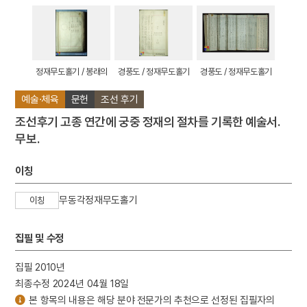
정재무도홀기 / 봉래의
경풍도 / 정재무도홀기
경풍도 / 정재무도홀기
예술·체육
문헌
조선 후기
조선후기 고종 연간에 궁중 정재의 절차를 기록한 예술서.
무보.
이칭
무동각정재무도홀기
이칭
집필 및 수정
집필 2010년
최종수정 2024년 04월 18일
본 항목의 내용은 해당 분야 전문가의 추천으로 선정된 집필자의