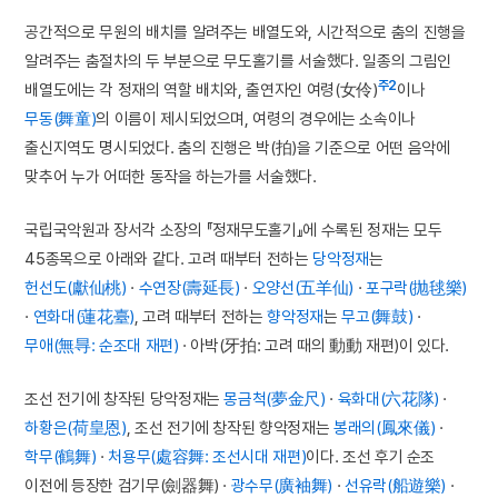
공간적으로 무원의 배치를 알려주는 배열도와, 시간적으로 춤의 진행을
알려주는 춤절차의 두 부분으로 무도홀기를 서술했다. 일종의 그림인
주2
배열도에는 각 정재의 역할 배치와, 출연자인 여령(女伶)
이나
무동(舞童)
의 이름이 제시되었으며, 여령의 경우에는 소속이나
출신지역도 명시되었다. 춤의 진행은 박(拍)을 기준으로 어떤 음악에
맞추어 누가 어떠한 동작을 하는가를 서술했다.
국립국악원과 장서각 소장의 『정재무도홀기』에 수록된 정재는 모두
45종목으로 아래와 같다. 고려 때부터 전하는
당악정재
는
헌선도(獻仙桃)
·
수연장(壽延長)
·
오양선(五羊仙)
·
포구락(抛毬樂)
·
연화대(蓮花臺)
, 고려 때부터 전하는
향악정재
는
무고(舞鼓)
·
무애(無㝵: 순조대 재편)
· 아박(牙拍: 고려 때의 動動 재편)이 있다.
조선 전기에 창작된 당악정재는
몽금척(夢金尺)
·
육화대(六花隊)
·
하황은(荷皇恩)
, 조선 전기에 창작된 향악정재는
봉래의(鳳來儀)
·
학무(鶴舞)
·
처용무(處容舞: 조선시대 재편)
이다. 조선 후기 순조
이전에 등장한 검기무(劍器舞) ·
광수무(廣袖舞)
·
선유락(船遊樂)
·