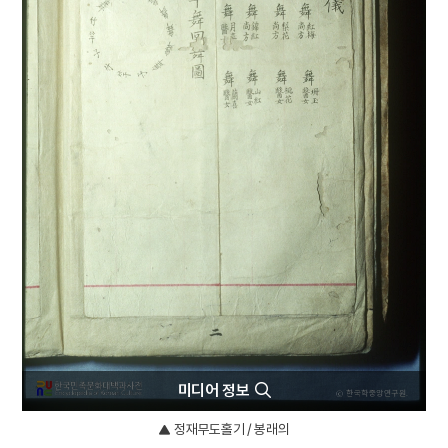
4
대동강철교
5
동경통지
6
영가진각대사증도가
7
운명설화
8
경종
9
구월산
10
국군병원
미디어 정보
정재무도홀기 / 봉래의