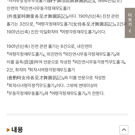
『사자무항장무무도홀기(獅子舞項莊舞舞圖笏記)』, 1894년(갑오)
진연의 『외진연시무동각정재무도홀기
더보기
(外進宴時舞童各呈才舞圖笏記)』이다. 1901년(신축) 진찬 관련
홀기는 3건으로, 『여령각정재무도홀기(女伶各呈才舞圖笏記)』 2건과
1901년(신축) 진찬 익일회작의 『여령각정재무도홀기』이다.
1901년(신축) 진연 관련 홀기는 6건으로, 내진연의
『여령각정재무도홀기』, 외진연의 『외진연시무동각정재무도홀기』와
이를 음독(音讀)하여 언문으로 작성한 『외진연시무동각졍ᄌᆡ무도홀긔』
2건, 회작의 『회작시여령각정재무도홀기
(會酌時女伶各呈才舞圖笏記)』와 이를 언문으로 작성한
『회작시녀령각졍ᄌᆡ무도홀기』이다. 그밖에 연대미상의
『무동각정재무동홀기』와 『여령각정재무도홀기』가 전한다.
내용