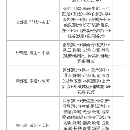
金郊(江陰)·興義(牛峯)·玉池
(江陰)·安信(牛峯)·白原(牛峯)·
金岩(平州)·寶山·安城(平州)·
金郊道 (開城～谷山)
龍泉(洞州)·班石·騏麟·溫泉
(平州)·管山(俠溪)·金勿(谷州)·
栍谷(俠溪)·泉頭(谷州)
岊嶺(鳳州)·洞仙·丹林(黃州)·
陶工(鳳州)·金洞(安州)·射嵒
岊嶺道 (鳳山～平壤)
(遂安)·廻郊·生陽·高原·神地·
雲峯(西京)
興郊(博州)·興材·雲嵒(寧州)·
通德(肅州)·迎德(永淸)·深原
興郊道 (寧邊～龍岡)
(永淸)·安定·林原(西京)·玄嵒
(西京)·迎和(咸從)·連城(龍岡)·
安壽(安戎)
長寧(黃州)·安信(嘉州)·新安·
雲興(郭州)·林畔·通陽(宣州)·
豊陽(鐵州)·光池(寧州)·昌泰
(寧德)·鴨錄(靜州)·會元(義州)·
名駒(龍州)·靈騏(麟州)·從化
興化道 (黃州～安州)
(威遠)·長興(泰州)·城陽·三妓·