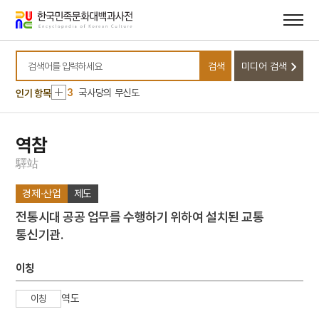
메뉴
본문
바로가기
바로가기
10
택견
1
금성대군
검색
미디어 검색
2
세조
검색어를 입력하세요
3
국사당의 무신도
인기 항목
4
돌연변이
5
강현
역참
6
천산대렵도
驛
站
7
인민혁명당 사건
경제·산업
제도
8
최남선
전통시대 공공 업무를 수행하기 위하여 설치된 교통
9
최응
통신기관.
10
택견
1
금성대군
이칭
2
세조
역도
이칭
3
국사당의 무신도