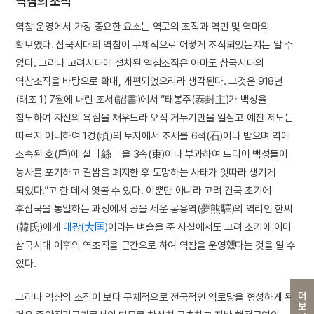
역참의 조직
역참 운영에서 가장 중요한 요소는 역로의 조직과 역민 및 역마의
확보였다. 삼국시대의 역참이 구체적으로 어떻게 조직되었는지는 알 수
없다. 그러나 고려시대에 설치된 역참조직은 아마도 삼국시대의
역참조직을 바탕으로 확대, 개편되었으리라 생각된다. 그것은 918년
(태조 1) 7월에 내린 조서(詔書)에서 “태봉주(泰封主)가 백성을
침노하여 자신의 욕심을 채우느라 오직 거두기만을 일삼고 예전 제도는
따르지 아니하여 1경(頃)의 토지에서 조세를 6석(石)이나 받으며 역에
소속된 호(戶)에 실［絲］을 3속(束)이나 부과하여 드디어 백성들이
농사를 포기하고 길쌈을 폐지한 후 도망하는 사태가 잇따라 생기게
되었다.”고 한 데서 엿볼 수 있다. 이뿐만 아니라 고려 건국 초기에
후삼국을 통일하는 과정에서 공을 세운 몽응역(夢熊驛)의 역리인 한씨
(韓氏)에게
대광(大匡)
이라는 벼슬을 준 사실에서도 고려 초기에 이미
삼국시대 이후의 역조직을 근간으로 하여 역참을 운영했다는 것을 알 수
있다.
더보기
그러나 역참의 조직이 보다 구체적으로 전국적인 역로망을 형성하게 된