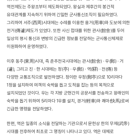
역전제도는 주왕조부터 제도화되었다. 왕실과 제후간의 봉건적
유대관계를 지속하기 위하여 긴밀한 군사통신조직이 필요하였다.
그리하여 서주(西周)시대에는 수레를 이용한 용거(用車)와 도보에 의한
전거(傳遽)제도가 있었다. 또한 사신 접대를 위한 관사(館舍)를 두어
일상의 평시 통신과 변방의 긴급한 정보를 전달하는 군사통신체제로
이원화하여 운영하였다.
이후 동주(東周)시대, 즉 춘추전국시대에는 관사(館舍) · 우(郵) · 거
(遽), 그리고 진 · 한 시대에는 정(亭) · 우(郵) · 역(驛) · 전(傳) 등
다양한 교통조직으로 발전하였다. 정이란 우정(郵亭)으로 10리마다
1정을 설치하여 여객의 숙박을 돕고 도적을 잡는 등의 목적으로
설치되었던 것이다. 우는 각 지방 군현간의 공문서를 전송하고 왕래인의
숙박을 돕기 위하여 5리마다 1우를 설치, 경거(輕車)와 쾌마(快馬)로써
긴급한 명령을 전달하였다.
한편, 역은 일종의 소식을 전달하는 기관으로서 문헌상 한의 무제(武帝)
시대를 전후하여 최초로 그 명칭이 나타나고 있다. 역은 대체로