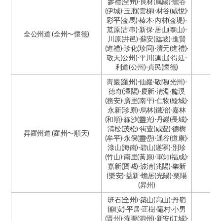
參禮(全州)·良材(厲陽)·鶯谷
(伊城)·玉庖(雲梯)·材谷(咸悅)·
彩平(金馬)·榛木·內材(金堤)·
苽原(古串)·新保·居山(泰山)·
全公州道 (全州～懷德)
川原(井邑)·蘇安(臨坡)·進賢
(進禮)·珍化(珍同)·濟元(進禮)·
敬天(公州)·平川(連山)·得廷·
利道(公州)·貞民(懷德)
靑巖(羅州)·仙巖·敬陽(光州)·
德奇(潭陽)·慶新·淸淵·龍溪
(務安)·廣里(南平)·仁物(綾城)·
永新(珍原)·烏林(鐵冶)·嘉林
(和順)·綠沙(靈光)·丹巖(長城)·
淸松(茂松)·街豊(咸豊)·德樹
昇羅州道 (羅州～順天)
(牟平)·永保(靈嵒)·通谷(道康)·
淥山(海南)·碧山(遂寧)·別珍
(竹山)·南里(黃原)·軍知(福成)·
嘉新(寶城)·波淸(兆陽)·樂新
(樂安)·益新·蟾居(光陽)·栗陽
(昇州)
班石(全州)·築山(高山)·丹嶺
(鎭安)·平居·正樹·竈村·小男
(晋州)·灌栗(泗州)·新安(江城)·