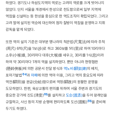
하였다. 경기도나 하삼도지역의 역로는 고려의 역로를 크게 벗어나지
않았다. 단지 서울을 개경에서 한성으로 천도함으로써 일부 지역에
역참을 신설하는 등 한성을 중심으로 한 역도조직이 확립되었다. 그리고
고려 말에 설치된 역승에 대신하여 점차 찰방이 역참을 운영하고 지휘
감독을 맡게 되었다.
또한 역의 설치 기준은 대부분 명나라의 척관법(尺寬法)에 따라 주척
(周尺) 6척(尺)을 1보(步)로 하고 360보를 1리(里)로 하여 10리마다
소후(小堠)를, 30리마다 대후(大堠)를 세우고, 30리를 1식(息)이라
하여 약 30리마다 1개의 역을 설치하였다. 뿐만 아니라 현령협판
(懸鈴俠板)에 의한 공문서 전달 방식과
역노비(驛奴婢)
의 배치,
주4
포마기발법
과
마패
에 의한 역마 이용, 그리고 역의 중요도에 따라
역전(驛田)을 분급(分給)함으로써 역정(驛政)의 원활한 운영을
도모하였다. 한편, 육상교통의 편의를 위하여 서울 주변과 경기도의
주5
중요한 강가에 진도(津度)
를 설치하고
도승(渡丞)
을 두어 왕래인을
주6
규찰하고, 사신 등의 지방 순행에 편리하도록 도선(渡船)
을 준비해
두기도 하였다.