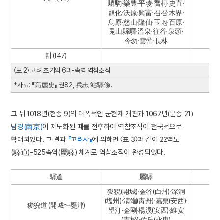
驎駒·樂豊·平陵·喬柯·史直·
龍化·沃原·興富·召召·木界·
烏原·慈山·隆仙·玉地·百原·
兎山縣驛·溫泉·往谷·泉頭·
今勿·雲嵒·長林
計(147)
〈표 2〉 고려 초기의 6과-속역 역참조직
*자료: 『高麗史』 권82, 兵志 站驛條.
그 뒤 1018년(현종 9)의 대폭적인 군현제 개편과 1067년(문종 21)
남경(南京)
이 제도화된 때를 전후하여 역참조직이 전국적으로
확대되었다. 그 결과
『고려사』
에 의하면 〈표 3〉과 같이 22역도
(驛道)-525속역(屬驛) 체계로 역참조직이 완성되었다.
驛道
屬驛
狻猊(開城)·金谷(白州)·深洞
(塩州)·淸端(靑丹)·嘉栗(安西)·
狻猊道 (開城～甕津)
望汀·金剛·楊溪(安西)·維安
(靑松)·佐丘(永康)