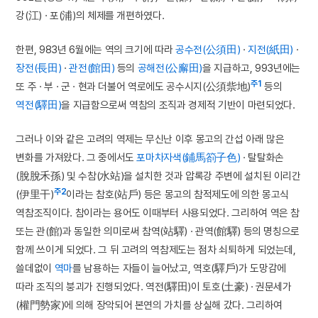
강(江) · 포(浦)의 체제를 개편하였다.
한편, 983년 6월에는 역의 크기에 따라
공수전(公須田)
·
지전(紙田)
·
장전(長田)
·
관전(館田)
등의
공해전(公廨田)
을 지급하고, 993년에는
주1
또 주 · 부 · 군 · 현과 더불어 역로에도 공수시지(公須祡地)
등의
역전(驛田)
을 지급함으로써 역참의 조직과 경제적 기반이 마련되었다.
그러나 이와 같은 고려의 역제는 무신난 이후 몽고의 간섭 아래 많은
변화를 가져왔다. 그 중에서도
포마차자색(鋪馬箚子色)
· 탈탈화손
(脫脫禾孫) 및 수참(水站)을 설치한 것과 압록강 주변에 설치된 이리간
주2
(伊里干)
이라는 참호(站戶) 등은 몽고의 참적제도에 의한 몽고식
역참조직이다. 참이라는 용어도 이때부터 사용되었다. 그리하여 역은 참
또는 관(館)과 동일한 의미로써 참역(站驛) · 관역(館驛) 등의 명칭으로
함께 쓰이게 되었다. 그 뒤 고려의 역참제도는 점차 쇠퇴하게 되었는데,
쓸데없이
역마
를 남용하는 자들이 늘어났고, 역호(驛戶)가 도망감에
따라 조직의 붕괴가 진행되었다. 역전(驛田)이 토호(土豪) · 권문세가
(權門勢家)에 의해 장악되어 본연의 가치를 상실해 갔다. 그리하여