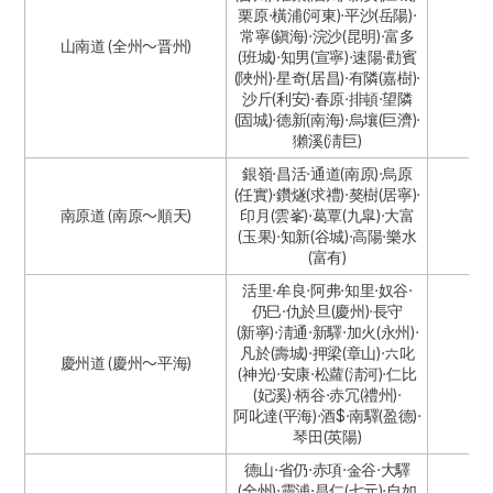
栗原·橫浦(河東)·平沙(岳陽)·
常寧(鎭海)·浣沙(昆明)·富多
山南道 (全州～晋州)
(班城)·知男(宣寧)·速陽·勸賓
(陜州)·星奇(居昌)·有隣(嘉樹)·
沙斤(利安)·春原·排頓·望隣
(固城)·德新(南海)·烏壤(巨濟)·
獺溪(淸巨)
銀嶺·昌活·通道(南原)·烏原
(任實)·鑽燧(求禮)·獒樹(居寧)·
南原道 (南原～順天)
印月(雲峯)·葛覃(九皐)·大富
(玉果)·知新(谷城)·高陽·樂水
(富有)
活里·牟良·阿弗·知里·奴谷·
仍巳·仇於旦(慶州)·長守
(新寧)·淸通·新驛·加火(永州)·
凡於(壽城)·押梁(章山)·六叱
慶州道 (慶州～平海)
(神光)·安康·松蘿(淸河)·仁比
(妃溪)·柄谷·赤冗(禮州)·
阿叱達(平海)·酒$·南驛(盈德)·
琴田(英陽)
德山·省仍·赤項·金谷·大驛
(全州)·靈浦·昌仁(七元)·自如