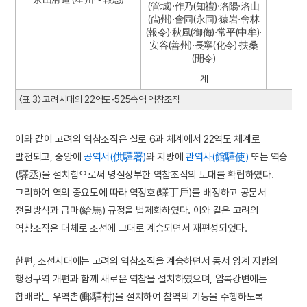
(管城)·作乃(知禮)·洛陽·洛山
(尙州)·會同(永同)·猿岩·舍林
(報令)·秋風(御侮)·常平(中牟)·
安谷(善州)·長寧(化令)·扶桑
(開令)
계
〈표 3〉 고려시대의 22역도-525속역 역참조직
이와 같이 고려의 역참조직은 실로 6과 체계에서 22역도 체계로
발전되고, 중앙에
공역서(供驛署)
와 지방에
관역사(館驛使)
또는 역승
(驛丞)을 설치함으로써 명실상부한 역참조직의 토대를 확립하였다.
그리하여 역의 중요도에 따라 역정호(驛丁戶)를 배정하고 공문서
전달방식과 급마(給馬) 규정을 법제화하였다. 이와 같은 고려의
역참조직은 대체로 조선에 그대로 계승되면서 재편성되었다.
한편, 조선시대에는 고려의 역참조직을 계승하면서 동서 양계 지방의
행정구역 개편과 함께 새로운 역참을 설치하였으며, 압록강변에는
합배라는 우역촌(郵驛村)을 설치하여 참역의 기능을 수행하도록