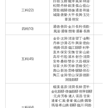
白嶺·玉雞·龍潭·嵐泉·林湍·
松閒·丹林·銀漢·孤山·藍山·
三科(22)
寶龍·鐵關·德嶺·通達·和遠·
城陽·唐樂·大平·長興·玉兒·
葦溪·朔安
通德·善田·金川·長利·長歡·
四科(10)
風湍·通堰·態壤·通蕃·長壽
金谷·沈洞·淸湍·望丁·金剛·
丹林·沙溝·石牛·興泉·密由·
桃摘·田原·臨江縣驛·利寧·
直木·保安·安撫·甘泉·山梁·
高岑·竹苞·灌木·射嵒·淸澗·
五科(45)
安奇·桑樹·雙谷·大昌·橫深·
珍富·大和·芳林·雲橋·安亡·
壽山·新池·雲峰·驥驎·班石·
陶工·金洞·管山·深源·德新·
洞陰縣驛
楊溪·嘉原·淸澗·長林·雲半·
金化縣驛·僧嶺縣驛·朔寧縣驛
·元貞·芳春·遂人·富昌·甘泉·
連峯·仁嵐·蒼峯·嵐山摘·圓壤·
瑪瑙·希山摘·縣驛·臨川·同德·
六科(44)