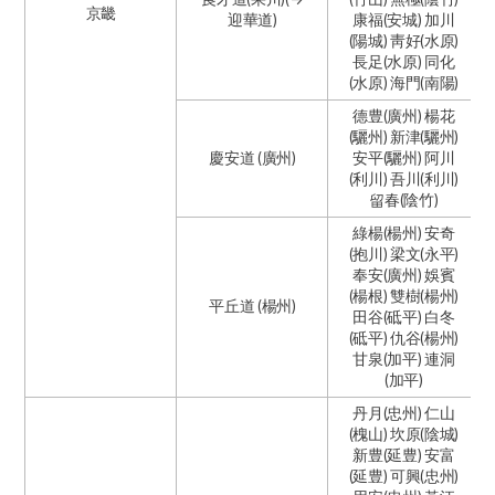
京畿
迎華道)
康福(安城) 加川
(陽城) 靑好(水原)
長足(水原) 同化
(水原) 海門(南陽)
德豊(廣州) 楊花
(驪州) 新津(驪州)
慶安道 (廣州)
安平(驪州) 阿川
(利川) 吾川(利川)
留春(陰竹)
綠楊(楊州) 安奇
(抱川) 梁文(永平)
奉安(廣州) 娛賓
(楊根) 雙樹(楊州)
平丘道 (楊州)
田谷(砥平) 白冬
(砥平) 仇谷(楊州)
甘泉(加平) 連洞
(加平)
丹月(忠州) 仁山
(槐山) 坎原(陰城)
新豊(延豊) 安富
(延豊) 可興(忠州)