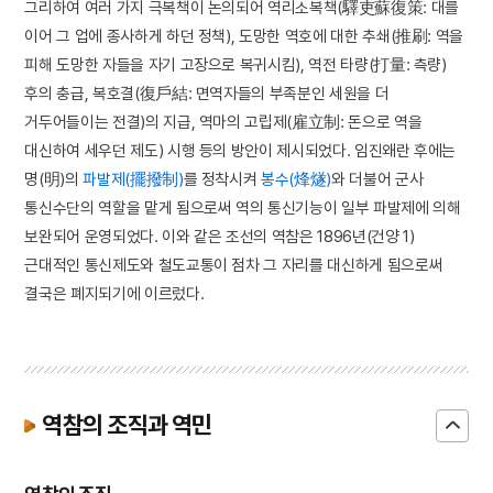
그리하여 여러 가지 극복책이 논의되어 역리소복책(驛吏蘇復策: 대를
이어 그 업에 종사하게 하던 정책), 도망한 역호에 대한 추쇄(推刷: 역을
피해 도망한 자들을 자기 고장으로 복귀시킴), 역전 타량(打量: 측량)
후의 충급, 복호결(復戶結: 면역자들의 부족분인 세원을 더
거두어들이는 전결)의 지급, 역마의 고립제(雇立制: 돈으로 역을
대신하여 세우던 제도) 시행 등의 방안이 제시되었다. 임진왜란 후에는
명(明)의
파발제(擺撥制)
를 정착시켜
봉수(烽燧)
와 더불어 군사
통신수단의 역할을 맡게 됨으로써 역의 통신기능이 일부 파발제에 의해
보완되어 운영되었다. 이와 같은 조선의 역참은 1896년(건양 1)
근대적인 통신제도와 철도교통이 점차 그 자리를 대신하게 됨으로써
결국은 폐지되기에 이르렀다.
역참의 조직과 역민