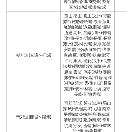
烽谷(僧嶺)·通堰(交州)·梨嶺·
直木(金城)·熊壤(岐城)
孤山(衛山)·嵐山(文州)·寶龍
(瑞谷)·朔安(登州)·原深(菰川)·
瑤池(鶴浦)·追風(霜陰)·鐵關·
通達(高州)·知遠(和州)·德嶺
(文州)·長春·通岐(長州)·長昌
(定州)·茂林(長州)·歸厚(耀德)·
安新(靑邊)·靜山(寧仁)·懷寧·
朔方道 (安邊～杆城)
宣德·巨川(元興)·朝東(鎭溟)·
平元(永興)·通化(長平)·長豊
(金壤)·同德(歙谷)·藤路(臨道)·
超塵(雲嵒)·高岺(高城)·養麟
(豢猳)·泰康(安昌)·竹苞·淸澗
(杆城)·灌木·雲根(列山)·長富
(龍津)·碧木·林雲·巨坊·溢守·
長岐·富寧(雲嵒)
靑郊(開城)·通波(臨津)·馬山
(峯城)·碧池(高峯)·迎曙(南京)·
平理(德水)·橡林·丹棗(積城)·
靑郊道 (開城～陽州)
淸波(南京)·蘆原(南京)·幸州·
從繩(守安)·金輪(樹州)·重林
(仁州)·綠楊(見州)