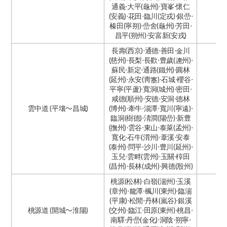
通義·大平(龜州)·寶峯·懷仁
(安義)·花田·臨川(定戎)·銀嵒·
榛田(寧朔)·嵒舍(龜州)·芳田·
昌平(朔州)·安富新(安戎)
長壽(西京)·通德·善田·金川
(慈州)·長梨·長歡·豊歲(連州)·
蘇民·新定·通路(鐵州)·圓林
(延州)·永安(靑塞)·石城·櫻谷·
平寧(平蘆)·寬洞(城州)·密田·
咸德(順州)·安德·安洞·德林
雲中道 (平壤～昌城)
(博州)·牽牛·淄潭·寬川(寧遠)·
臨洞(樹德)·淸澗(陽嵒)·新豊
(撫州)·雲谷·東山·泰萊(孟州)·
寬化·石牛(渭州)·葦溪·安泰
(泰州)·問平·沙川·豊川(延州)·
玉兒·雲畔(雲州)·玉關·榟田
(昌州)·長林(成州)·興德(殷州)
桃源(松林)·白嶺(湍州)·玉溪
(章州)·龍潭·楓川(東州)·臨湍
(平康)·松閒·丹林(嵐谷)·銀溪
桃源道 (開城～淮陽)
(交州)·臨江·田原(東州)·桃昌·
南驛·丹嵒(金化)·洞陰·朔寧·