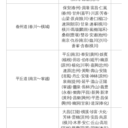
保安(春州)·員壤·富昌·仁嵐
(春州)·甘井(嘉平)·川原·芳春·
山梁·原貞(狼川)·遂仁(楊口)·
連洞(朝宗)·甘泉·連峯(橫川)·
春州道 (春川～橫城)
橫川·瑪瑙(麟蹄)·嵐橋(瑞禾)·
桑樹(豊壤)·雙谷·安遂(抱州)·
南京·仇谷(南京)·臨川(沙川)·
蒼峯·含春(橫川)
平丘(南京)·奉安(廣州)·娛賓
(楊根)·田谷·伯冬(砥平)·幽原
(原州)·楊化(川寧)·嘉興(忠州)·
連原(忠州)·黃剛·壽山·安陰
(淸風)·丹丘·安壤·神林(原州)·
平丘道 (南京～寧越)
泉南(提州)·延平·溫山·正陽
(寧越)·靈泉·長林(丹山)·義豊
(永春)·樂壽(平昌)·新興·新津
(黃利)·昌樂(興州)·平恩·昌保
(剛州)·幽洞(甘泉)·道深(奉化)
大昌(江陵)·橫溪·珍富·大化·
芳林·雲橋(溟州)·安昌·烏原
(橫川)·木界·安仁·丘山·高坦
(溟州)·樂豊(羽溪)·同德(連谷)·