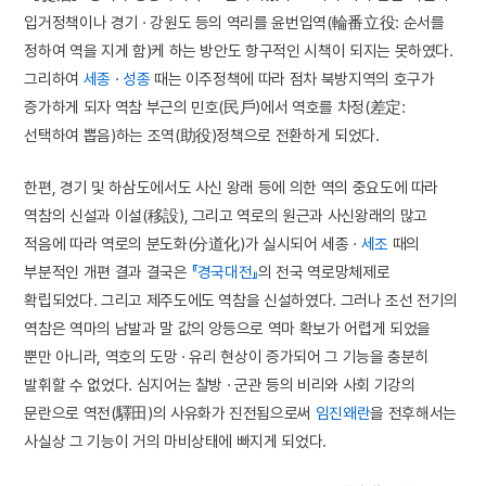
입거정책이나 경기 · 강원도 등의 역리를 윤번입역(輪番立役: 순서를
정하여 역을 지게 함)케 하는 방안도 항구적인 시책이 되지는 못하였다.
그리하여
세종
·
성종
때는 이주정책에 따라 점차 북방지역의 호구가
증가하게 되자 역참 부근의 민호(民戶)에서 역호를 차정(差定:
선택하여 뽑음)하는 조역(助役)정책으로 전환하게 되었다.
한편, 경기 및 하삼도에서도 사신 왕래 등에 의한 역의 중요도에 따라
역참의 신설과 이설(移設), 그리고 역로의 원근과 사신왕래의 많고
적음에 따라 역로의 분도화(分道化)가 실시되어 세종 ·
세조
때의
부분적인 개편 결과 결국은
『경국대전』
의 전국 역로망체제로
확립되었다. 그리고 제주도에도 역참을 신설하였다. 그러나 조선 전기의
역참은 역마의 남발과 말 값의 앙등으로 역마 확보가 어렵게 되었을
뿐만 아니라, 역호의 도망 · 유리 현상이 증가되어 그 기능을 충분히
발휘할 수 없었다. 심지어는 찰방 · 군관 등의 비리와 사회 기강의
문란으로 역전(驛田)의 사유화가 진전됨으로써
임진왜란
을 전후해서는
사실상 그 기능이 거의 마비상태에 빠지게 되었다.