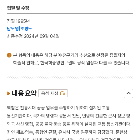
4
돌연변이
집필 및 수정
5
강현
집필 1995년
6
천산대렵도
남도영|조병노
7
인민혁명당 사건
최종수정 2024년 09월 04일
8
최남선
9
최응
본 항목의 내용은 해당 분야 전문가의 추천으로 선정된 집필자의
10
택견
학술적 견해로, 한국학중앙연구원의 공식 입장과 다를 수 있습니다.
내용 요약
음성 재생
역참은 전통시대 공공 업무를 수행하기 위하여 설치된 교통
통신기관이다. 국가의 명령과 공문서 전달, 변방의 긴급한 군사 정보 및
외국 사신 영접, 공공 물자 운송 등을 위하여 설치된 교통 통신기관이다.
죄인 체포·압송, 통행인 규찰, 유사시 국방 임무까지 담당했다. 문헌상