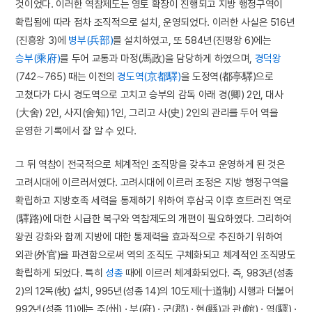
것이었다. 이러한 역참제도는 영토 확장이 진행되고 지방 행정구역이
확립됨에 따라 점차 조직적으로 설치, 운영되었다. 이러한 사실은 516년
(진흥왕 3)에
병부(兵部)
를 설치하였고, 또 584년(진평왕 6)에는
승부(乘府)
를 두어 교통과 마정(馬政)을 담당하게 하였으며,
경덕왕
(742∼765) 때는 이전의
경도역(京都驛)
을 도정역(都亭驛)으로
고쳤다가 다시 경도역으로 고치고 승부의 감독 아래 경(卿) 2인, 대사
(大舍) 2인, 사지(舍知) 1인, 그리고 사(史) 2인의 관리를 두어 역을
운영한 기록에서 잘 알 수 있다.
그 뒤 역참이 전국적으로 체계적인 조직망을 갖추고 운영하게 된 것은
고려시대에 이르러서였다. 고려시대에 이르러 조정은 지방 행정구역을
확립하고 지방호족 세력을 통제하기 위하여 후삼국 이후 흐트러진 역로
(驛路)에 대한 시급한 복구와 역참제도의 개편이 필요하였다. 그리하여
왕권 강화와 함께 지방에 대한 통제력을 효과적으로 추진하기 위하여
외관(外官)을 파견함으로써 역의 조직도 구체화되고 체계적인 조직망도
확립하게 되었다. 특히
성종
때에 이르러 체계화되었다. 즉, 983년(성종
2)의 12목(牧) 설치, 995년(성종 14)의 10도제(十道制) 시행과 더불어
992년(성종 11)에는 주(州) · 부(府) · 군(郡) · 현(縣)과 관(館) · 역(驛) ·