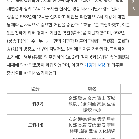
것은 중앙집권국가로서의 면모를 착실히 구축하고 지방 행정구역의
재편성과 함께 12목 10도제를 실시한 성종 때가 아닌가 생각된다.
성종은 983년에 12목을 설치하고 외관을 파견함으로써 지방에 대한
통제와 군사적으로 중요한 거점을 중심으로 교통로를 확립하였고, 이를
뒷받침하기 위해 경제적 기반인 역전(驛田)을 지급하였으며, 992년
(성종 11)에는 주 · 부 · 군 · 현의 개편과 더불어 관(關) · 역(驛) · 포(浦) ·
강(江)의 명칭도 바꾸어 지방제도 정비에 박차를 가하였다. 그리하여
초기에는 병부(兵部)의 주관하에 〈표 2〉와 같이 6과(六科) 속역(屬驛)
체제에 의한 역로망이 확립되었으며, 이것은
개경
과
서경
및 의주를
중심으로 한 역참조직이었다.
區分
驛名
金郊·臨波·金嵒·寶山·安城·
一科(12)
龍泉·岊嶺·洞仙·高原·生陽·
懹蛟·林原
安定·迎德·通寧·雲嵒·興林·
二科(14)
興郊·長若·安信·新安·雲興·
林畔·通陽·豊陽·興化鎭驛