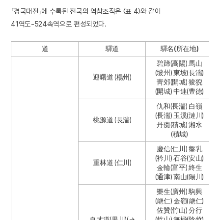
『경국대전』에 수록된 전국의 역참조직은 〈표 4〉와 같이
41역도-524속역으로 편성되었다.
道
驛道
驛名(所在地)
碧蹄(高陽) 馬山
(坡州) 東坡(長湍)
迎曙道 (楊州)
靑郊(開城) 狻猊
(開城) 中連(豊德)
仇和(長湍) 白嶺
(長湍) 玉溪(漣川)
桃源道 (長湍)
丹棗(積城) 湘水
(積城)
慶信(仁川) 盤乳
(衿川) 石谷(安山)
重林道 (仁川)
金輪(富平) 終生
(通津) 南山(陽川)
樂生(廣州) 駒興
(龍仁) 金嶺(龍仁)
佐贊(竹山) 分行
良才道(果川)(→
(竹山) 無極(陰竹)