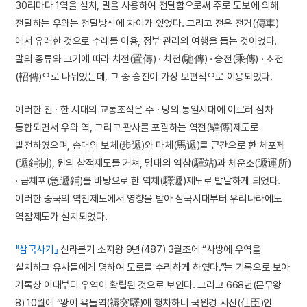
30리마다 1역을 설치, 말을 사용하여 전달함으로써 주로 도보에 의해
전달하는 우와는 전달방식에 차이가 있었다. 그리고 전은 전거(傳車)
에서 유래한 것으로 수레를 이용, 정부 관리의 여행을 돕는 것이었다.
말의 종류와 크기에 따라 치전(置傳) · 치전(馳傳) · 승전(乘傳) · 초전
(軺傳)으로 나뉘었는데, 그 중 승전이 가장 보편적으로 이용되었다.
이러한 진 · 한 시대의 교통조직은 수 · 당의 통일시대에 이르러 점차
통합되면서 우와 역, 그리고 관사를 포괄하는 역전(驛傳)제도로
발전하였으며, 송대의 보체(步遞)와 마체(馬遞)를 근간으로 한 체포제
(遞鋪制), 원의 참적제도를 거쳐, 명대의 역참(驛站)과 체운소(遞運所)
· 급체포(急遞鋪)를 바탕으로 한 역체(驛遞)제도로 발달하게 되었다.
이러한 중국의 역전제도에서 영향을 받아 삼국시대부터 우리나라에도
역참제도가 설치되었다.
『삼국사기』
신라본기 소지왕 9년(487) 3월조에 “사방에 우역을
설치하고 유사들에게 명하여 도로를 수리하게 하였다.”는 기록으로 보아
기록상 이때부터 우역이 확립된 것으로 보인다. 그리고 668년(문무왕
8) 10월에 “왕이 욕돌역(褥突驛)에 행차하니 국원경 사신(仕臣)인