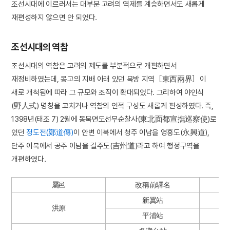
조선시대에 이르러서는 대부분 고려의 역제를 계승하면서도 새롭게
재편성하지 않으면 안 되었다.
조선시대의 역참
조선시대의 역참은 고려의 제도를 부분적으로 개편하면서
재정비하였는데, 몽고의 지배 아래 있던 북방 지역［東西兩界］이
새로 개척됨에 따라 그 규모와 조직이 확대되었다. 그리하여 야인식
(野人式) 명칭을 고치거나 역참의 인적 구성도 새롭게 편성하였다. 즉,
1398년(태조 7) 2월에 동북면도선무순찰사(東北面都宣撫巡察使)로
있던
정도전(鄭道傳)
이 안변 이북에서 청주 이남을 영흥도(永興道),
단주 이북에서 공주 이남을 길주도(吉州道)라고 하여 행정구역을
개편하였다.
屬邑
改稱前驛名
新翼站
洪原
平浦站