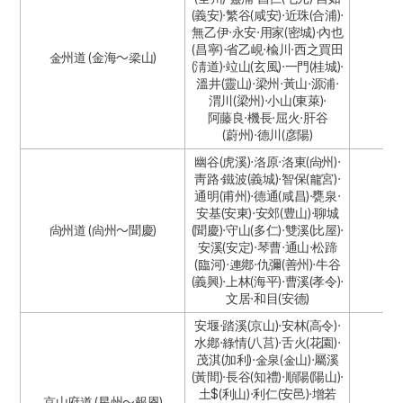
(義安)·繁谷(咸安)·近珠(合浦)·
無乙伊·永安·用家(密城)·內也
(昌寧)·省乙峴·楡川·西之買田
金州道 (金海～梁山)
(淸道)·竝山(玄風)·一門(桂城)·
溫井(靈山)·梁州·黃山·源浦·
渭川(梁州)·小山(東萊)·
阿藤良·機長·屈火·肝谷
(蔚州)·德川(彦陽)
幽谷(虎溪)·洛原·洛東(尙州)·
靑路·鐵波(義城)·智保(龍宮)·
通明(甫州)·德通(咸昌)·甕泉·
安基(安東)·安郊(豊山)·聊城
尙州道 (尙州～聞慶)
(聞慶)·守山(多仁)·雙溪(比屋)·
安溪(安定)·琴曹·通山·松蹄
(臨河)·連鄕·仇彌(善州)·牛谷
(義興)·上林(海平)·曹溪(孝令)·
文居·和目(安德)
安堰·踏溪(京山)·安林(高令)·
水鄕·綠情(八莒)·舌火(花園)·
茂淇(加利)·金泉(金山)·屬溪
(黃間)·長谷(知禮)·順陽(陽山)·
土$(利山)·利仁(安邑)·增若
京山府道 (星州～報恩)