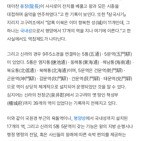
대아찬
용장(龍長)
이 사사로이 잔치를 베풀고 왕과 모든 시종을
대접하며 음악을 연주하였다.”고 한 기록이 보인다. 또한 『삼국사기』
지리지 고구려조에서 “압록 이북은 이미 항복한 성(城)이 11개인데, 그
하나는
국내성
으로서 평양에서 17개의 역을 지나 여기에 이른다.”고 한
사실에서도 역참제도가 나타난다.
그리고 신라의 경우 9주5소경을 연결하는 5통(五通) · 5문역(五門驛)
이 있었다. 5통은 염지통(鹽池通) · 동해통(東海通) · 해남통(海南通) ·
북요통(北傜通) · 북해통(北海通)이며, 5문역은 건문역(乾門驛) ·
곤문역(坤門驛) · 감문역(坎門驛) · 간문역(艮門驛) · 태문역(兌門驛)
으로 역이 상당히 체계적으로 설치되어 운영되었던 것을 알 수 있다.
심지어는 신라의 천정군(泉井郡)에서 고구려의 옛 땅인 책성부
(柵城府)까지 39개의 역이 있었다는 기록까지 전해지고 있다.
이와 같이 국원경 부근의 욕돌역이나,
평양성
에서 국내성까지 설치된
17개의 역, 그리고 신라의 5통 5문역이 갖는 기능은 왕의 지방 순행시나
행정 명령의 전달, 혹은 사신들의 왕래에 따른 숙박 편의를 제공하는