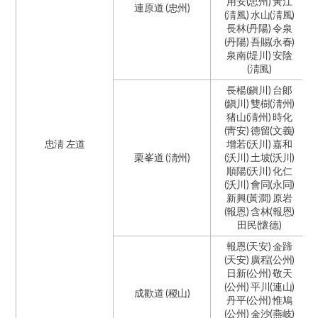
用安(忠州) 黃江
連原道 (忠州)
(淸風) 水山(淸風)
長林(丹陽) 令泉
(丹陽) 吾賜(永春)
泉南(堤川) 安陰
(淸風)
長楊(鎭川) 台郞
(鎭川) 雙樹(淸州)
猪山(淸州) 時化
(靑安) 德留(文義)
忠淸 左道
增若(沃川) 嘉和
栗峯道 (淸州)
(沃川) 土坡(沃川)
順陽(沃川) 化仁
(沃川) 會同(永同)
新興(黃澗) 原岩
(報恩) 含林(報恩)
田民(懷德)
報恩(天安) 金蹄
(天安) 廣程(公州)
日新(公州) 敬天
(公州) 平川(連山)
成歡道 (稷山)
丹平(公州) 惟鳩
(公州) 金沙(燕岐)