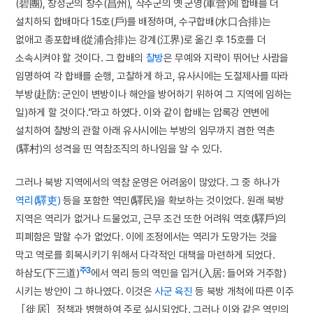
(碧團), 창성군의 창주(昌州), 삭주군의 옛 군영(軍營)에 합배를 더
설치하되 합배마다 15호(戶)를 배정하며, 수구합배(水口合排)는
없애고 종포합배(從浦合排)는 강계(江界)로 옮긴 후 15호를 더
소속시켜야 할 것이다. 그 합배의
찰방
은 무예와 지략이 뛰어난 사람을
임명하여 각 합배를 순행, 고찰하게 하고, 유사시에는 도절제사를 따라
부방(赴防: 군인이 변방이나 해안을 방어하기 위하여 그 지역에 임하는
일)하게 할 것이다.”라고 하였다. 이와 같이 합배는 압록강 연변에
설치하여 찰방의 관할 아래 유사시에는 부방의 임무까지 겸한 역촌
(驛村)의 성격을 띤 역참조직의 하나임을 알 수 있다.
그러나 북방 지역에서의 역참 운영은 어려움이 많았다. 그 중 하나가
역리(驛吏)
등을 포함한 역민(驛民)을 확보하는 것이었다. 원래 북방
지역은 역리가 없거나 드물었고, 근무 조건 또한 어려워 역호(驛戶)의
피폐함은 말할 수가 없었다. 이에 조정에서는 역리가 도망가는 것을
막고 역로를 회복시키기 위해서 다각적인 대책을 마련하게 되었다.
주3
하삼도(下三道)
에서 역리 등의 역민을 입거(入居: 들어와 거주함)
시키는 방안이 그 하나였다. 이것은
사군
육진
등 북방 개척에 따른 이주
［徙居］정책과 병행하여 주로 실시되었다. 그러나 이와 같은 역민의