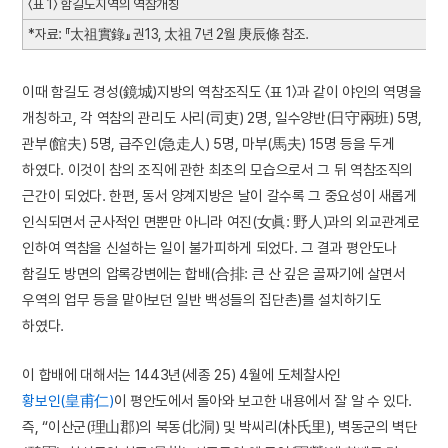
〈표 1〉 함길도지역의 역참개칭
*자료: 『太祖實錄』 권13, 太祖 7년 2월 庚辰條 참조.
이때 함길도 경성(鏡城)지방의 역참조직도 〈표 1〉과 같이 야인의 역명을
개칭하고, 각 역참의 관리도 사리(司吏) 2명, 일수양반(日守兩班) 5명,
관부(館夫) 5명, 급주인(急走人) 5명, 마부(馬夫) 15명 등을 두게
하였다. 이것이 참의 조직에 관한 최초의 모습으로서 그 뒤 역참조직의
근간이 되었다. 한편, 동서 양계지방은 날이 갈수록 그 중요성이 새롭게
인식되면서 군사적인 면뿐만 아니라 여진(女眞: 野人)과의 외교관계로
인하여 역참을 신설하는 일이 불가피하게 되었다. 그 결과 평안도나
함길도 방면의 압록강변에는 합배(合排: 큰 산 깊은 골짜기에 살면서
우역의 업무 등을 맡아보던 일반 백성들의 집단촌)를 설치하기도
하였다.
이 합배에 대해서는 1443년(세종 25) 4월에 도체찰사인
황보인(皇甫仁)
이 평안도에서 돌아와 보고한 내용에서 잘 알 수 있다.
즉, “이산군(理山郡)의 북동(北洞) 및 박씨리(朴氏里), 벽동군의 벽단