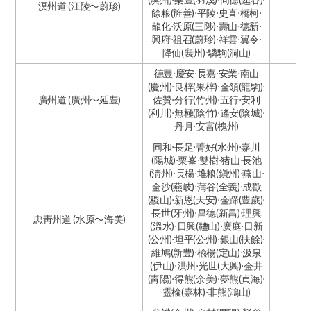
溟州道 (江陵～蔚珍)
餘粮(旌善)·平陵·史直·橋柯·
龍化·沃原(三陟)·壽山·德新·
興府·祖召(蔚珍)·祥雲·翼令·
降仙(襄州)·驎駒(洞山)
德豊·慶安·長嘉·安業·南山
(慶州)·良梓(果梓)·金領(龍駒)·
廣州道 (廣州～延豊)
佐贊·分行(竹州)·五行·安利
(利川)·無極(陰竹)·遙安(陰城)·
丹月·安富(槐州)
同和·長足·菁好(水州)·嘉川
(陽城)·栗峯·雙樹·猪山·長池
(淸州)·長楊·堆粮(鎭州)·燕山·
金沙(燕岐)·蒲谷(全義)·成歡
(稷山)·新恩(天安)·金蹄(豊歲)·
長世(牙州)·昌德(新昌)·理興
忠靑州道 (水原～海美)
(溫水)·日興(禮山)·廣庭·日新
(公州)·坦平(公州)·銀山(扶餘)·
維鳩(新豊)·楡楊(定山)·汲泉
(伊山)·洪州·光世(大興)·金井
(靑陽)·得熊(余美)·夢熊(貞海)·
靈楡(嘉林)·非熊(鴻山)