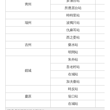
多灘台站
靑州
所應居台站
時時里站
瑞州
波獨只站
仇麻耳站
西之委站
吉州
藥水站
明間站
朱外站
吾老村站
鏡城
在城站
加夫臺站
時反站
慶原
翁口站
在城站