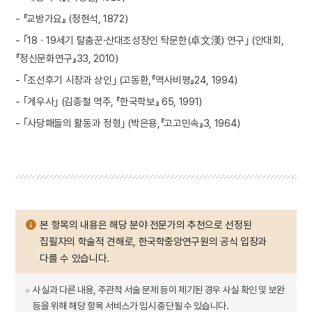
- 『교방가요』 (정현석, 1872)
- ｢18ㆍ19세기 탈춤꾼·산대조성장인 탁문한(卓文漢) 연구｣ (안대회,
『정신문화연구』33, 2010)
- ｢조선후기 시장과 상인｣ (고동환,『역사비평』24, 1994)
- ｢게우사｣ (김종철 역주, 『한국학보』 65, 1991)
- ｢사당패들의 활동과 정형｣ (박은용,『고고민속』3, 1964)
본 항목의 내용은 해당 분야 전문가의 추천으로 선정된
집필자의 학술적 견해로, 한국학중앙연구원의 공식 입장과
다를 수 있습니다.
사실과 다른 내용, 주관적 서술 문제 등이 제기된 경우 사실 확인 및 보완
등을 위해 해당 항목 서비스가 임시 중단될 수 있습니다.