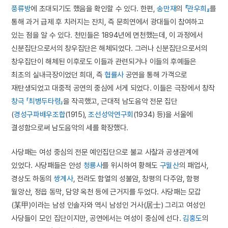
풍류방
에 초대되기도 했음을 확인할 수 있다. 한편,
송만재
의
『관우희』
를
통해 과거 급제 후 치러지는 잔치, 즉 문희연에서 광대들이 참여하고
있는 점을 알 수 있다. 천민들은 1894년에 면천했는데, 이 과정에서
신분집단으로서의 창우집단은 해체되었다. 그러나 신분집단으로서의
창우집단이 해체된 이후로도 이들과 관련되거나 이들의 후예들은
최초의 실내극장이었던 희대, 즉
협률사
공연을 통해 가객으로
재탄생되었고 대중적 공연의 중심에 서게 되었다. 이들은 극장에서 창작
창극
「최병두타령」
을 작곡했고, 근대적 남도음악 전문 집단
(
경성구파배우조합
(1915),
조선성악연구회
(1934) 등)을 서울에
결성함으로써 남도음악의 세를 확장했다.
사당패는 여성 중심의 전문 예인집단으로 불교 사찰과 공생관계에
있었다. 사당패들은 안성
청룡사
를 위시하여 황해도
구월산
의 패업사,
경상도 하동의
쌍계사
, 전라도 함열의 성불암, 창평의 다주암, 함평
월앙산, 정읍 동막, 담양 옥천 등에 근거지를 두었다. 사당패는 모갑
(某甲)이라는 남성 인솔자와 역시 남성인 거사(居士) 그리고 여성인
사당들이 모인 집단이지만, 공연에서는 여성이 중심에 선다.
김홍도
의