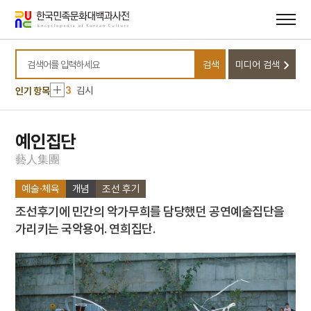
메뉴
본문
바로가기
바로가기
10
발기
1
금성대군
검색
미디어 검색
2
세조
검색어를 입력하세요
3
김시
인기 항목
4
당진연의
5
사천왕
예인집단
6
한훈
藝
人
集
團
7
국가유산기본법
예술·체육
개념
조선 후기
8
나당전쟁
조선후기에 민간의 악가무희를 담당했던 공연예술집단을
9
박춘석
가리키는 국악용어. 연희집단.
10
발기
1
금성대군
2
세조
3
김시