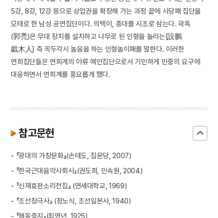
5강, 8강, 12강 등으로 상업권을 확장해 가는 과정 끝에 사당패 집단을
모태로 한 남성 공연집단이다. 의택이, 종대를 시조로 삼는다. 곽독
(郭禿)은 무대 장치를 설치하고 나무로 된 인형을 놀리는[設鵬
戱木人] 즉 꼭두각시 놀음을 하는 인형놀이패를 말한다. 이러한
연희집단들은 연희계의 아류 예인집단으로서 기민하게 민중의 요구에
대응하면서 연희계를 풍요롭게 했다.
참고문헌
- 『광대의 가창문화』(손태도, 집문당, 2007)
- 『한국근대음악사회사』(권도희, 민속원, 2004)
- 『신재효판소리전집』 (연세대학교, 1969)
- 『조선창극사』 (정노식, 조선일본사, 1940)
- 『해동죽지』(최영년, 1925)