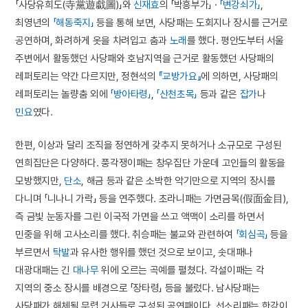
「사당유희도(寺黨遊戱圖)」와
신재효
의 「박흥부가」 ·
「변강쇠가」
,
최영년의
「해동죽지」
등을 통해 보면, 사당패는 도회지나 장시를 근거로
공연하며, 화려하게 옷을 차려입고 춤과
노래
를 했다. 평안도부터 서울
주변에서 활동했던 사당패와 호남지역을 근거로 활동했던 사당패의
레퍼토리는 약간 다르지만, 정현석의
『교방가요』
에 의하면, 사당패의
레퍼토리는 놀량춤 외에
「방아타령」
,
「산천초목」
등과 같은
잡가
나
민요
였다.
한편, 이상과 달리 조직을 정연하게 갖추지 못하거나 소규모로 구성된
연희집단은 다양하다. 풍각쟁이패는 창우집단 가운데 고인들의 활동을
모방했지만,
단소
, 해금 등과 같은 소박한 악기만으로 지역의 장시를
다니며 「니나니 가락」 등을 연주했다. 초라니패는 가면금목(假面金目),
즉 금빛 눈동자를 그린 이국적 가면을 쓰고 액맥이 소리를 하면서
민중을 위해 고사소리를 했다. 취승패는 불교와 관련하여
「회심곡」
등을
부르면서
탁발
과 유사한 행위를 했던 것으로 보이고, 솟대패나
대광대패는 긴
대나무
위에 오르는 곡예를 펼쳤다. 각설이패는 각
지역의 중소 장시를 배경으로 「장타령」 등을 불렀다. 남사당패는
사당패가 해체될 무렵 거사들로 구성된 공연패이다. 선소리패는 한강이