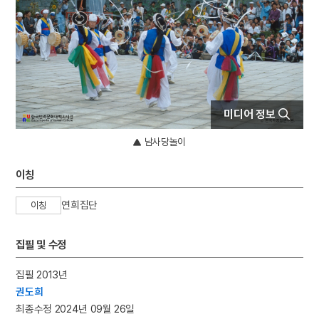
4
당진연의
5
사천왕
6
한훈
7
국가유산기본법
8
나당전쟁
미디어 정보
9
박춘석
10
발기
남사당놀이
이칭
연희집단
이칭
집필 및 수정
집필 2013년
권도희
최종수정 2024년 09월 26일