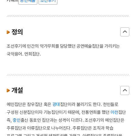
공연예술
조선후기
정의
조선후기에 민간의 악가무희를 담당했던 공연예술집단을 가리키는
국악용어. 연희집단.
개설
예인집단은 창우집단 혹은
광대
집단이라 불리기도 한다. 천민들로
구성된 신분집단이자 기능집단이기 때문에, 전통연희를 했던
아전
집단
즉,
중인
출신 동호인 집단과는 성격이 다르다. 조선후기의 예인집단은
주류집단과 아류집단으로 나누어진다. 주류집단은 조직과 학습
프로그램 그리고 개성적 레퍼토리를 가졌고, 아류집단은 주류집단을