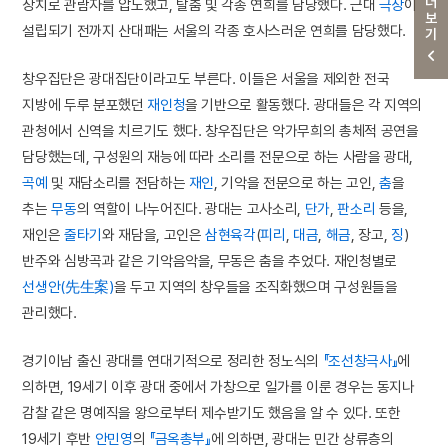
더보기
장치로 관람자를 압도했고, 탈춤 및 각종 연희를 담당했다. 근대
극장
이
설립되기 전까지 산대패는 서울의 각종 호사스러운 연희를 담당했다.
창우집단은 광대집단이라고도 부른다. 이들은 서울을 제외한 전국
지방에 두루 분포했던
재인청
을 기반으로 활동했다. 광대들은 각 지역의
관청에서 신역을 치르기도 했다. 창우집단은 악가무희의 총체적 공연을
담당했는데, 구성원의 재능에 따라 소리를 전문으로 하는 사람을 광대,
곡예
및 재담소리를 전담하는
재인
, 기악을 전문으로 하는 고인,
춤
을
추는
무동
의 역할이 나누어진다. 광대는 고사소리,
단가
,
판소리
등을,
재인은
줄타기
와 재담을, 고인은
삼현육각
(
피리
,
대금
,
해금
, 장고,
징
)
반주와 심방곡과 같은 기악음악을, 무동은 춤을 추었다. 재인청별로
선생안(先生案)
을 두고 지역의 창우들을 조직화했으며 구성원들을
관리했다.
경기이남 출신 광대를 연대기적으로 정리한 정노식의
『조선창극사』
에
의하면, 19세기 이후 광대 중에서 가창으로 일가를 이룬 경우는 동지나
감찰 같은 명예직을 왕으로부터 제수받기도 했음을 알 수 있다. 또한
19세기 후반
안민영
의
『금옥총부』
에 의하면, 광대는 민간 상류층의