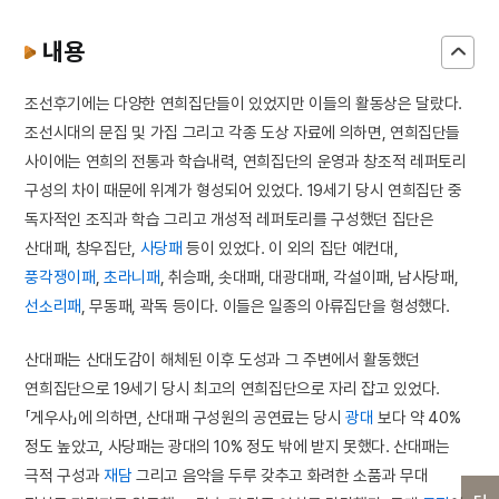
내용
조선후기에는 다양한 연희집단들이 있었지만 이들의 활동상은 달랐다.
조선시대의 문집 및 가집 그리고 각종 도상 자료에 의하면, 연희집단들
사이에는 연희의 전통과 학습내력, 연희집단의 운영과 창조적 레퍼토리
구성의 차이 때문에 위계가 형성되어 있었다. 19세기 당시 연희집단 중
독자적인 조직과 학습 그리고 개성적 레퍼토리를 구성했던 집단은
산대패, 창우집단,
사당패
등이 있었다. 이 외의 집단 예컨대,
풍각쟁이패
,
초라니패
, 취승패, 솟대패, 대광대패, 각설이패, 남사당패,
선소리패
, 무동패, 곽독 등이다. 이들은 일종의 아류집단을 형성했다.
산대패는 산대도감이 해체된 이후 도성과 그 주변에서 활동했던
연희집단으로 19세기 당시 최고의 연희집단으로 자리 잡고 있었다.
「게우사」에 의하면, 산대패 구성원의 공연료는 당시
광대
보다 약 40%
정도 높았고, 사당패는 광대의 10% 정도 밖에 받지 못했다. 산대패는
극적 구성과
재담
그리고 음악을 두루 갖추고 화려한 소품과 무대