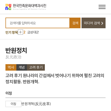
메뉴
본문
바로가기
바로가기
10
신윤복
검색
미디어 검색
1
운요호사건
검색어를 입력하세요
2
금성대군
인기 항목
3
일제강점기
4
세조
반원정치
5
가례집람
反
元
政
治
6
강화도조약
역사
개념
고려 후기
7
무구정광대다라니경
고려 후기 원나라의 간섭에서 벗어나기 위하여 펼친 고려의
8
벽류정
정치활동. 반원개혁.
9
세종
10
신윤복
이칭
1
운요호사건
반원개혁(反元改革)
이칭
2
금성대군