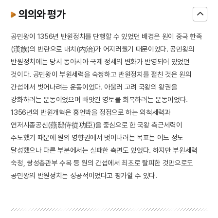
의의와 평가
공민왕이 1356년 반원정치를 단행할 수 있었던 배경은 원이 중국 한족
(漢族)의 반란으로 내치(內治)가 어지러웠기 때문이었다. 공민왕의
반원정치에는 당시 동아시아 국제 정세의 변화가 반영되어 있었던
것이다. 공민왕이 부원세력을 숙청하고 반원정치를 펼친 것은 원의
간섭에서 벗어나려는 운동이었다. 아울러 고려 국왕의 왕권을
강화하려는 운동이었으며 빼앗긴 영토를 회복하려는 운동이었다.
1356년의 반원개혁은 홍언박을 정점으로 하는 외척세력과
연저시종공신(燕邸侍從功臣)을 중심으로 한 국왕 측근세력이
주도했기 때문에 원의 영향권에서 벗어나려는 목표는 어느 정도
달성했으나 다른 부분에서는 실패한 측면도 있었다. 하지만 부원세력
숙청, 쌍성총관부 수복 등 원의 간섭에서 최초로 탈피한 것만으로도
공민왕의 반원정치는 성공적이었다고 평가할 수 있다.