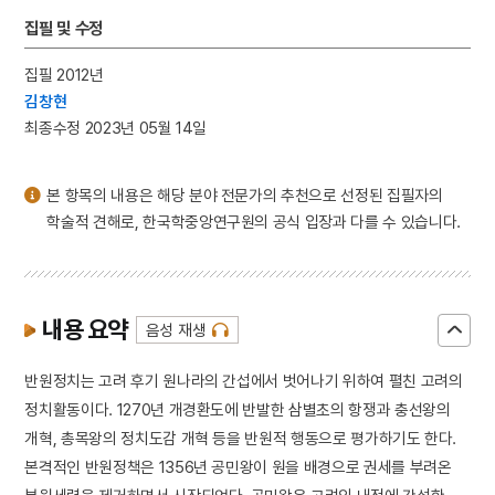
3
일제강점기
집필 및 수정
4
세조
집필 2012년
5
가례집람
김창현
6
강화도조약
최종수정 2023년 05월 14일
7
무구정광대다라니경
8
벽류정
본 항목의 내용은 해당 분야 전문가의 추천으로 선정된 집필자의
9
세종
학술적 견해로, 한국학중앙연구원의 공식 입장과 다를 수 있습니다.
10
신윤복
내용 요약
음성 재생
반원정치는 고려 후기 원나라의 간섭에서 벗어나기 위하여 펼친 고려의
정치활동이다. 1270년 개경환도에 반발한 삼별초의 항쟁과 충선왕의
개혁, 총목왕의 정치도감 개혁 등을 반원적 행동으로 평가하기도 한다.
본격적인 반원정책은 1356년 공민왕이 원을 배경으로 권세를 부려온