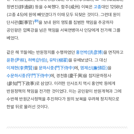
정변진(靜邊鎭) 등을 수복했다. 함주(咸州) 이북은
고종
대인 1258년
(고종 45)에 원에 빼앗겼다가 이때 모두 되찾은 것이다. 그런데 원이
주1
단사관(斷事官)
을 보내 원의 영토를 침범한 책임을 추궁하자
공민왕은 압록강을 넘은 책임을 서북면병마사 인당에게 전가해 그를
베었다.
같은 해 11월에는 반원정치를 수행하였던
홍언박(洪彦博)
을 면직하고
윤환(尹桓)
,
허백(許伯)
,
유탁(柳濯)
을 유배보냈다. 그 대신
이제현(李齊賢)
을
문하시중(門下侍中)
에,
염제신(廉悌臣)
을
수문하시중(守門下侍中)
에, 경천흥(慶千興)을 참지문하정사
(參知門下政事)로 삼았다. 이러한 인사조치 역시 홍언박 등에게
반원정책의 책임을 전가한 것이었다. 이는 공민왕이 반원개혁과 그에
수반해 반원군사정책을 추진하다가 원의 보복을 우려해 정치적으로
한발 뒤로 물러선 것이다.