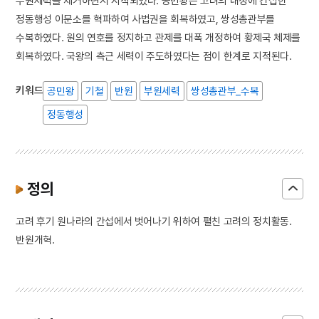
부원세력을 제거하면서 시작되었다. 공민왕은 고려의 내정에 간섭한
정동행성 이문소를 혁파하여 사법권을 회복하였고, 쌍성총관부를
수복하였다. 원의 연호를 정지하고 관제를 대폭 개정하여 황제국 체제를
회복하였다. 국왕의 측근 세력이 주도하였다는 점이 한계로 지적된다.
키워드
공민왕
기철
반원
부원세력
쌍성총관부_수복
정동행성
정의
고려 후기 원나라의 간섭에서 벗어나기 위하여 펼친 고려의 정치활동.
반원개혁.