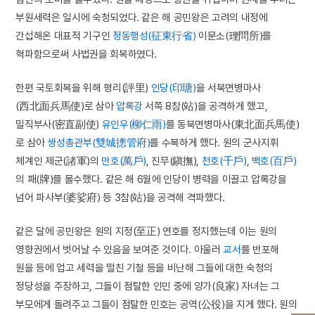
부원세력은 일시에 숙청되었다. 같은 해 공민왕은 고려의 내정에
간섭해온 대표적 기구인
정동행성(征東行省)
이문소(理問所)를
혁파함으로써 사법권을 회복하였다.
한편 국토회복을 위해 평리(評里)
인당(印瑭)
을 서북면병마사
(西北面兵馬使)로 삼아
압록강
서쪽 8참(站)을 공격하게 했고,
밀직부사(密直副使)
유인우(柳仁雨)
를 동북면병마사(東北面兵馬使)
로 삼아
쌍성총관부(雙城摠管府)
를 수복하게 했다. 원의 군사지휘
체계인 제군(諸軍)의
만호(萬戶)
, 진무(鎭撫),
천호(千戶)
,
백호(百戶)
의 패(牌)를 몰수했다. 같은 해 6월에 인당이 병력을 이끌고 압록강을
넘어 파사부(婆娑府) 등 3참(站)을 공격해 격파했다.
같은 달에 공민왕은 원의 지정(至正) 연호를 정지했는데 이는 원의
영향권에서 벗어날 수 있음을 보여준 것이다. 아울러
교서
를 반포해
원을 등에 업고 세력을 떨친 기철 등을 비난해 그들에 대한 숙청의
정당성을 주장하고, 그들이 점탈한 인민 중에 양가(良家) 자녀는 그
부모에게 돌려주고 그들이 점탈한 민호는 공역(公役)을 지게 했다. 원의