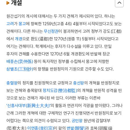
개설
원간섭기의 개시에 대해서는 두 가지 견해가 제시되어 있다. 하나는
고려
가
몽고
에 항복한 1259년(고종 46) 4월부터 시작되었다고도 보는
견해이다. 다른 하나는
무신정권
이 붕괴하면서 고려 정부가 강도(江都)
에서
개경
으로 환도(還都)한 1270년(원종 11) 5월부터 시작되었다고
여기는 견해이다. 학계에서는 후자가 다수설을 이루고 있다. 만일
후자의 견해를 수용한다면 1270년 6월 개경환도에 반발해 장군
배중손(裵仲孫)
등이 독자적인 정부를 수립해서 몽고에 저항한
삼별초(三別抄)
의 항쟁을 반원정치의 기원으로 간주할 수도 있다.
충렬왕
의 정치를 친원정책으로 규정하고
충선왕
의 개혁을 반원정치로
보는 견해와 충목왕대
정치도감(整治都監)
의 개혁을 반원적 성격을 띤
것으로 보는 견해가 제시된 바 있다. 이러한 부류는 이른바
‘신흥사대부(新興士大夫)’
의 활동과 연관지어 각광을 받아왔다. 그러나
근래 그러한 개혁에 대한 구체적인 연구가 진행되면서 반원정치로 보기
어렵다는 쪽으로 의견이 수렴되고 있다.
공민왕
원년에 감찰대부
(監察大夫)
이연종(李衍宗)
이 왕의
변발(辮髮)
과 호복(胡服)을