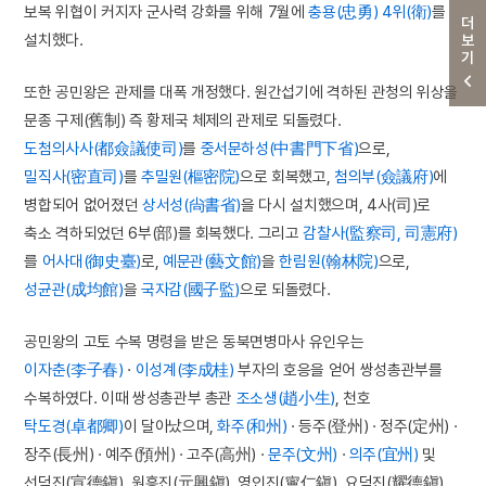
보복 위협이 커지자 군사력 강화를 위해 7월에
충용(忠勇) 4위(衛)
를
더보기
설치했다.
또한 공민왕은 관제를 대폭 개정했다. 원간섭기에 격하된 관청의 위상을
문종 구제(舊制) 즉 황제국 체제의 관제로 되돌렸다.
도첨의사사(都僉議使司)
를
중서문하성(中書門下省)
으로,
밀직사(密直司)
를
추밀원(樞密院)
으로 회복했고,
첨의부(僉議府)
에
병합되어 없어졌던
상서성(尙書省)
을 다시 설치했으며, 4사(司)로
축소 격하되었던 6부(部)를 회복했다. 그리고
감찰사(監察司, 司憲府)
를
어사대(御史臺)
로,
예문관(藝文館)
을
한림원(翰林院)
으로,
성균관(成均館)
을
국자감(國子監)
으로 되돌렸다.
공민왕의 고토 수복 명령을 받은 동북면병마사 유인우는
이자춘(李子春)
·
이성계(李成桂)
부자의 호응을 얻어 쌍성총관부를
수복하였다. 이때 쌍성총관부 총관
조소생(趙小生)
, 천호
탁도경(卓都卿)
이 달아났으며,
화주(和州)
· 등주(登州) · 정주(定州) ·
장주(長州) · 예주(預州) · 고주(高州) ·
문주(文州)
·
의주(宜州)
및
선덕진(宣德鎭), 원흥진(元興鎭), 영인진(寧仁鎭), 요덕진(耀德鎭),