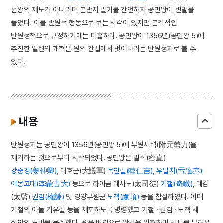
선왕의 제도가 아니라며 본받지 말기를 간언하자 공민왕이 변발을
풀었다. 이를 반원적 행동으로 보는 시각이 있지만 본격적인
반원정책으로 규정하기에는 미흡하다. 공민왕이 1356년(공민왕 5)에
추진한 일련의 개혁은 원의 간섭에서 벗어나려는 반원정치로 볼 수
있다.
내용
반원정치는 공민왕이 1356년(공민왕 5)에 부원세력(附元勢力)을
제거하는 것으로부터 시작되었다. 공민왕은 밀직(密直)
강중경(姜仲卿)
, 대호군(大護軍)
목인길(睦仁吉)
,
우달치(亏達赤)
이몽고대(李蒙古大)
등으로 하여금 태사도(太司徒)
기철(奇轍)
, 태감
(太監)
권겸(權謙)
및 경양부원군
노책(盧頙)
등을 참살하였다. 이때
기철의 아들 기유걸 등을 체포하도록 명령했고 기철 · 권겸 · 노책 세
집안의 노비를 몰수했다. 원을 배경으로 왕권을 위협하며 권세를 부려온