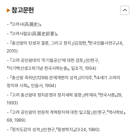
참고문헌
- 『고려사(高麗史)』
- 『고려사절요(高麗史節要)』
- ｢충선왕의 탄생과 결혼, 그리고 정치｣(김창현,『한국인물사연구』14,
2010)
- ｢고려 공민왕대의 ‘주기철공신’에 대한 검토｣(민현구,
『이기백선생고희기념 한국사학논총』, 일조각, 1994)
- ｢충선왕 즉위년(1298) 관제개편의 성격｣(이익주,『14세기 고려의
정치와 사회』, 민음사, 1994)
- ｢고려 충선왕대 정치운영과 정치세력 동향｣(박재우,『한국사론』29,
1993)
- ｢고려 공민왕의 반원적 개혁정치에 대한 일고찰｣(민현구,『역사학보』
68, 1989)
- ｢정치도감의 성격｣(민현구,『동방학지』23·24, 1980)