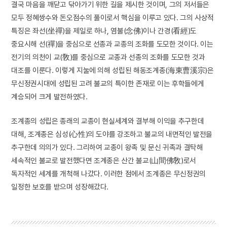
결국 마음을 깨닫고 닦아가기 위한 길을 제시한 것이며, 그의 저서들은
모두 정혜쌍수와 돈오점수의 풀이로서 핵심을 이루고 있다. 그의 사상적
특징은 좌선(坐禪)을 제일로 하나, 염불(念佛)이나 간경(看經)도
중요시해 선(禪)을 중심으로 선종과 교종의 조화를 도모한 것이다. 이는
전기의 의천이 교(敎)를 중심으로 교종과 선종의 조화를 도모한 것과
대조를 이룬다. 이렇게 지눌에 의해 성립된 해동조계종(海東曹溪宗)은
무신정권시대에 성립된 고려 불교의 특이한 존재로 이는 후학들에게
계승되어 크게 발전하였다.
조계종의 성립은 종래의 교종이 현실세계와 결부해 이익을 추구한데
대해, 조계종은 심성(心性)의 도야를 강조하고 불교의 내면적인 발전을
추구한데 의의가 있다. 그리하여 교종이 왕족 및 문신 귀족과 결탁해
세속적인 불교로 발전했다면 조계종은 산간 불교(山間佛敎)로서
독자적인 세계를 개척해 나갔다. 이러한 점에서 조계종은 무신정권의
일정한 보호를 받으며 성장해갔다.