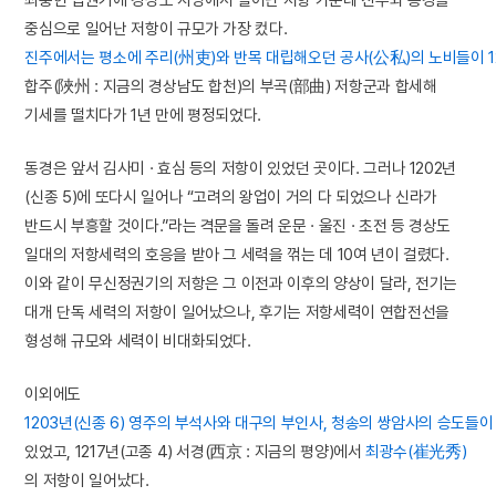
중심으로 일어난 저항이 규모가 가장 컸다.
진주에서는 평소에 주리(州吏)와 반목 대립해오던 공사(公私)의 노비들이 12
합주(陜州 : 지금의 경상남도 합천)의 부곡(部曲) 저항군과 합세해
기세를 떨치다가 1년 만에 평정되었다.
동경은 앞서 김사미 · 효심 등의 저항이 있었던 곳이다. 그러나 1202년
(신종 5)에 또다시 일어나 “고려의 왕업이 거의 다 되었으나 신라가
반드시 부흥할 것이다.”라는 격문을 돌려 운문 · 울진 · 초전 등 경상도
일대의 저항세력의 호응을 받아 그 세력을 꺾는 데 10여 년이 걸렸다.
이와 같이 무신정권기의 저항은 그 이전과 이후의 양상이 달라, 전기는
대개 단독 세력의 저항이 일어났으나, 후기는 저항세력이 연합전선을
형성해 규모와 세력이 비대화되었다.
이외에도
1203년(신종 6) 영주의 부석사와 대구의 부인사, 청송의 쌍암사의 승도들이
있었고, 1217년(고종 4) 서경(西京 : 지금의 평양)에서
최광수(崔光秀)
의 저항이 일어났다.