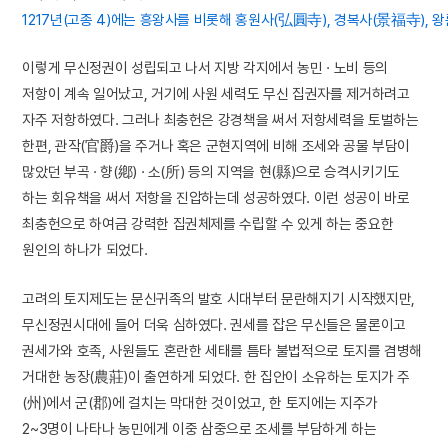
1217년(고종 4)에는 흥왕사를 비롯해 홍원사(弘圓寺), 경복사(景福寺)
이렇게 무신정권이 성립되고 나서 지방 각지에서 농민 · 노비 등의
저항이 계속 일어났고, 거기에 사원 세력도 무신 집권자를 제거하려고
자주 저항하였다. 그러나 최충헌은 강경책을 써서 저항세력을 토벌하는
한편, 관작(官爵)을 주거나 혹은 군현지역에 비해 조세와 공물 부담이
많았던 부곡 · 향(鄕) · 소(所) 등의 지역을 현(縣)으로 승격시키기도
하는 회유책을 써서 저항을 진압하는데 성공하였다. 이런 성공이 바로
최충헌으로 하여금 강력한 집권체제를 수립할 수 있게 하는 중요한
원인의 하나가 되었다.
고려의 토지제도는 문신귀족의 발호 시대부터 문란해지기 시작했지만,
무신정권시대에 들어 더욱 심하였다. 권세를 잡은 무신들은 물론이고
권세가와 호족, 사원들도 혼란한 세태를 틈타 불법적으로 토지를 겸병해
거대한 농장(農莊)이 출연하게 되었다. 한 집안이 소유하는 토지가 주
(州)에서 군(郡)에 걸치는 막대한 것이었고, 한 토지에는 지주가
2~3명이 나타나 농민에게 이중 삼중으로 조세를 부담하게 하는