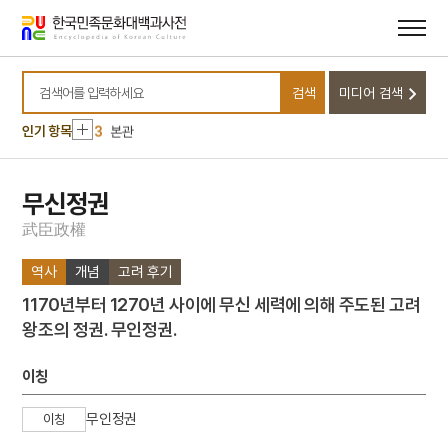
메뉴
본문
바로가기
바로가기
10
강수곤
1
금성대군
검색
미디어 검색
2
박물관
검색어를 입력하세요
3
본관
인기 항목
4
홍길민
5
황산벌전투
무신정권
6
가묘
武
臣
政
權
7
가야산 홍제암
역사
개념
고려 후기
8
각저총
1170년부터 1270년 사이에 무신 세력에 의해 주도된 고려
9
강령 탈춤
왕조의 정권. 무인정권.
10
강수곤
1
금성대군
이칭
2
박물관
무인정권
이칭
3
본관