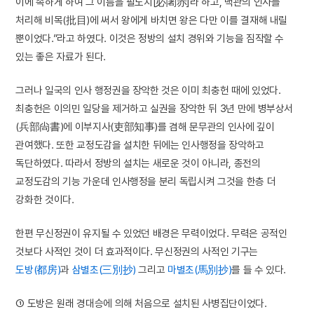
이에 속하게 하여 그 이름을 필도치[必闍赤]라 하고, 백관의 인사를
처리해 비목(批目)에 써서 왕에게 바치면 왕은 다만 이를 결재해 내릴
뿐이었다.”라고 하였다. 이것은 정방의 설치 경위와 기능을 짐작할 수
있는 좋은 자료가 된다.
그러나 일국의 인사 행정권을 장악한 것은 이미 최충헌 때에 있었다.
최충헌은 이의민 일당을 제거하고 실권을 장악한 뒤 3년 만에 병부상서
(兵部尙書)에 이부지사(吏部知事)를 겸해 문무관의 인사에 깊이
관여했다. 또한 교정도감을 설치한 뒤에는 인사행정을 장악하고
독단하였다. 따라서 정방의 설치는 새로운 것이 아니라, 종전의
교정도감의 기능 가운데 인사행정을 분리 독립시켜 그것을 한층 더
강화한 것이다.
한편 무신정권이 유지될 수 있었던 배경은 무력이었다. 무력은 공적인
것보다 사적인 것이 더 효과적이다. 무신정권의 사적인 기구는
도방(都房)
과
삼별초(三別抄)
그리고
마별초(馬別抄)
를 들 수 있다.
① 도방은 원래 경대승에 의해 처음으로 설치된 사병집단이었다.