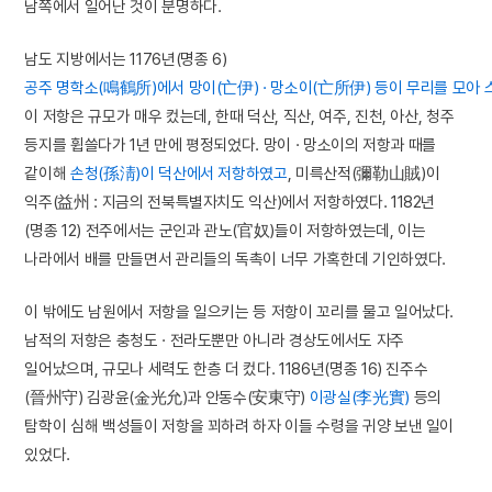
남쪽에서 일어난 것이 분명하다.
남도 지방에서는 1176년(명종 6)
공주 명학소(鳴鶴所)에서 망이(亡伊) · 망소이(亡所伊) 등이 무리를 모
이 저항은 규모가 매우 컸는데, 한때 덕산, 직산, 여주, 진천, 아산, 청주
등지를 휩쓸다가 1년 만에 평정되었다. 망이 · 망소이의 저항과 때를
같이해
손청(孫淸)이 덕산에서 저항하였고
, 미륵산적(彌勒山賊)이
익주(益州 : 지금의 전북특별자치도 익산)에서 저항하였다. 1182년
(명종 12) 전주에서는 군인과 관노(官奴)들이 저항하였는데, 이는
나라에서 배를 만들면서 관리들의 독촉이 너무 가혹한데 기인하였다.
이 밖에도 남원에서 저항을 일으키는 등 저항이 꼬리를 물고 일어났다.
남적의 저항은 충청도 · 전라도뿐만 아니라 경상도에서도 자주
일어났으며, 규모나 세력도 한층 더 컸다. 1186년(명종 16) 진주수
(晉州守) 김광윤(金光允)과 안동수(安東守)
이광실(李光實)
등의
탐학이 심해 백성들이 저항을 꾀하려 하자 이들 수령을 귀양 보낸 일이
있었다.