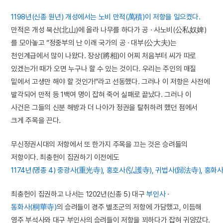
1198년(신종 원년) 개성에서는 노비 만적(萬積)이 저항을 일으켰다.
만적은 개성 북산(北山)에 올라 나무를 하다가 공 · 사노비(公私奴婢)
를 모아놓고 “정중부의 난 이래 국가의 공 · 대부(公大夫)는
천인계급에서 많이 나왔다. 장상(將相)이 어찌 처음부터 씨가 따로
있겠는가! 때가 오면 누구나 할 수 있는 것이다. 우리는 주인의 매질
밑에서 고생만 해야 할 것인가!”라고 선동했다. 그러나 이 저항은 사전에
발각되어 만적 등 1백여 명이 잡혀 죽어 실패로 끝났다. 그러나 이
사건은 그들의 신분 해방과 더 나아가 정권을 탈취하려 했던 점에서
크게 주목을 끈다.
무신정권시대의 저항에서 또 한가지 주목을 끄는 것은 승려들의
저항이다. 최충헌이 집권하기 이전에도
1174년(명종 4) 중광사(重光寺), 홍호사(弘護寺), 귀법사(歸法寺), 홍
최충헌이 집권하고 나서는 1202년(신종 5) 대구
부인사
·
동화사(桐華寺)
의 승려들이 경주 별초군의 저항에 가담했고, 이듬해
영주 부석사와 대구 부인사의 승려들이 저항을 꾀하다가 잡혀 귀양갔다.