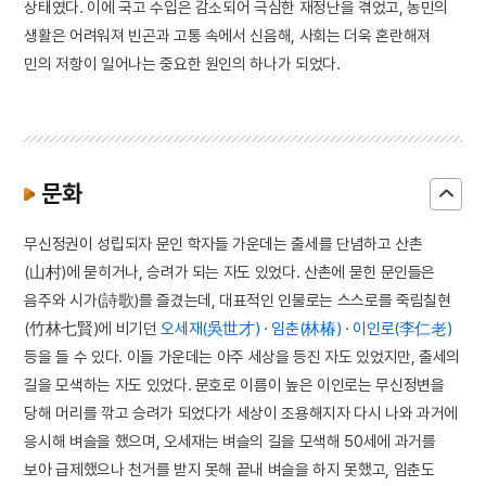
상태였다. 이에 국고 수입은 감소되어 극심한 재정난을 겪었고, 농민의
생활은 어려워져 빈곤과 고통 속에서 신음해, 사회는 더욱 혼란해져
민의 저항이 일어나는 중요한 원인의 하나가 되었다.
문화
무신정권이 성립되자 문인 학자들 가운데는 출세를 단념하고 산촌
(山村)에 묻히거나, 승려가 되는 자도 있었다. 산촌에 묻힌 문인들은
음주와 시가(詩歌)를 즐겼는데, 대표적인 인물로는 스스로를 죽림칠현
(竹林七賢)에 비기던
오세재(吳世才)
·
임춘(林椿)
·
이인로(李仁老)
등을 들 수 있다. 이들 가운데는 아주 세상을 등진 자도 있었지만, 출세의
길을 모색하는 자도 있었다. 문호로 이름이 높은 이인로는 무신정변을
당해 머리를 깎고 승려가 되었다가 세상이 조용해지자 다시 나와 과거에
응시해 벼슬을 했으며, 오세재는 벼슬의 길을 모색해 50세에 과거를
보아 급제했으나 천거를 받지 못해 끝내 벼슬을 하지 못했고, 임춘도