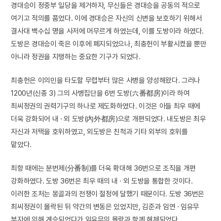
경대승이 정중부 일당을 제거하자, 무신들은 경대승을 공동의 적으로
여기고 적의를 품었다. 이에 경대승은 자신의 신변을 보호하기 위해서
결사대 백수십 명을 사저에 머무르게 하였는데, 이를 도방이라 하였다.
도방은 경대승이 죽은 이후에 폐지되었으나, 최충헌이 부활시켰을 뿐만
아니라 정권을 지탱하는 중요한 기구가 되었다.
최충헌은 이의민을 타도할 무렵부터 많은 사병을 양성해왔다. 그러나
1200년(신종 3) 그의 사병집단을 6번 도방(六番都房)이라 하여
최씨정권의 권력기구의 하나로 제도화하였다. 이것은 아들 최우 때에
더욱 강화되어 내 · 외 도방(內外都房)으로 개편되었다. 내도방은 최우
자신과 저택을 호위하였고, 외도방은 친척과 기타 외부의 호위를
맡았다.
최항 때에는 분번제(分番制)를 더욱 확대해 36번으로 조직을 개편
강화하였다. 도방 36번은 최우 때의 내 · 외 도방을 통합한 것이다.
이러한 조처는 몽골과의 전쟁이 절정에 달했기 때문이다. 도방 36번은
최씨정권이 몰락된 뒤 약간의 변동은 있었지만, 김준과 임연 · 임유무
부자에 의해 계승되었다가 임유무의 몰락과 함께 해체되었다.