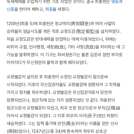
독재체제를 수립하기 위한 기초 작업인 것이다. 결국 최충헌은
명종
과
신종
을 연이어 폐하고,
희종
을 세웠다.
1209년(희종 5)에 최충헌은 청교역리(靑郊驛吏)와 여러 사찰의
승려들의 암살시도를 겪은 직후 교정도감(敎定都監)을 설치하였다.
처음 교정도감은 반대세력을 탄압하는 데에 이용되었으나, 뒤에는
비위의 규찰, 인사행정, 세정(稅政), 기타 서정(庶政)을 처리하는 데 그
기능을 발휘하였다. 이 기구는 최씨정권기는 물론 김준과 임연 부자로
이어지다가 무신정권의 몰락과 함께 폐지되었다.
교정별감이 설치된 후 최충헌이 수장인 교정별감이 됨으로써
시작되었다. 이후의 무신집권자들도 교정별감에 임명되어 그 직책을
가지고 정치를 좌우하였다. 교정별감은 무신집권자로서 당연히
임명되었으나, 장군직에 있는 자가 임명되었던 것 같다. 최충헌이
장군으로서 교정별감이 되었고, 최우 또한 장군으로서 부직(父職)을
이어서 교정별감이 되었다. 그 이후 최우의 서자(庶子)였던 최항이
세습하였다. 그는 일찍 출가해 만전(萬全)이라는 이름을 얻은 선사
(禪師)였으나, 1247년(고종 34)에 환속하여 좌우위 상호군