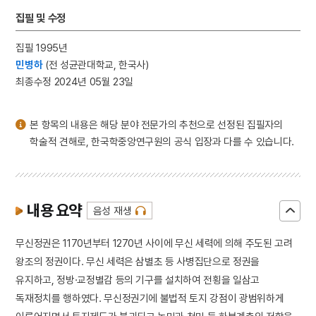
4
홍길민
집필 및 수정
5
황산벌전투
집필 1995년
6
가묘
민병하
(전 성균관대학교, 한국사)
7
가야산 홍제암
최종수정 2024년 05월 23일
8
각저총
9
강령 탈춤
본 항목의 내용은 해당 분야 전문가의 추천으로 선정된 집필자의
10
강수곤
학술적 견해로, 한국학중앙연구원의 공식 입장과 다를 수 있습니다.
내용 요약
음성 재생
무신정권은 1170년부터 1270년 사이에 무신 세력에 의해 주도된 고려
왕조의 정권이다. 무신 세력은 삼별초 등 사병집단으로 정권을
유지하고, 정방·교정별감 등의 기구를 설치하여 전횡을 일삼고
독재정치를 행하였다. 무신정권기에 불법적 토지 강점이 광범위하게