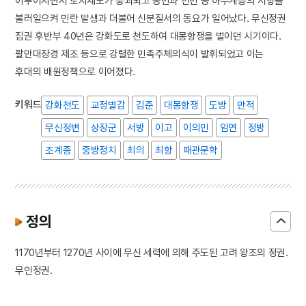
이루어지면서 토지제도가 붕괴되고 농민과 천민 등 하부계층의 저항을
불러일으켜 민란 발생과 더불어 신분질서의 동요가 일어났다. 무신정권
집권 후반부 40년은 강화도로 천도하여 대몽항쟁을 벌이던 시기이다.
팔만대장경 제조 등으로 강렬한 민족주체의식이 발휘되었고 이는
후대의 배원정책으로 이어졌다.
키워드
강화천도
교정별감
김준
대몽항쟁
도방
만적
무신정변
상장군
서방
이고
이의민
임연
정방
조계종
중방정치
최의
최항
패관문학
정의
1170년부터 1270년 사이에 무신 세력에 의해 주도된 고려 왕조의 정권.
무인정권.