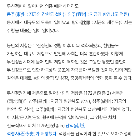
무신정변이 일어나던 의종 때만 하더라도
동주(東州 : 지금의 강원도 철원)
·
의주(宜州 : 지금의 함경남도 덕원)
등지에서 대규모의 도둑이 일어났고, 탐라(耽羅 : 지금의 제주도)에서는
수령을 내쫓는 일이 일어났다.
농민의 저항은 무신정권의 성립 이후 더욱 격화되었고, 천민들도
가담하는 대규모 저항으로 발전해 사회는 더욱 혼란하였다. 이렇게
무신정권시대에 들어 민의 저항이 격화된 것은 그동안 쌓였던 불만이
무신정변으로 인한 하극상의 풍조에 자극받아 폭발한 것이다. 민의 저항
원인은 대체로 농민의 궁핍 및 성장, 중앙통제력의 약화 등을 들 수 있다.
무신정권기에 처음으로 일어난 민의 저항은 1172년(명종 2) 서북면
(西北面)의 창주(昌州 : 지금의 평안북도 창성), 성주(成州 : 지금의
평안남도 성천), 철주(鐵州 : 지금의 평안북도 철산)에서의 저항이었다.
이 저항은 지방관의 횡포에 분격해 일어났는데, 그 영향은 차차
전국적으로 미쳐 1175년(명종 5)
남적(南賊)
석령사(石令史)가 저항했다.
석령사를 남적이라 한 것으로 보아 개성의