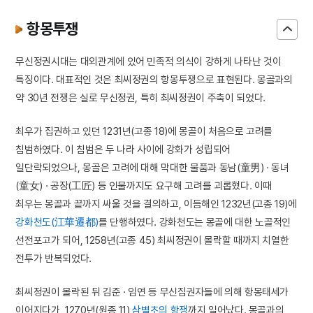
항몽투쟁
무신정권시대는 대외관계에 있어 민족적 의식이 강하게 나타난 것이
특징이다. 대표적인 것은 최씨정권의 항몽투쟁으로 표현된다. 몽골과의
약 30년 전쟁은 실로 무신정권, 특히 최씨정권이 주축이 되었다.
최우가 집권하고 있던 1231년(고종 18)에 몽골이 처음으로 고려를
침범하였다. 이 침범은 두 나라 사이에 강화가 성립되어
일단락되었으나, 몽골은 고려에 대해 막대한 물품과 동남(童男) · 동녀
(童女) · 공장(工匠) 등 인물까지도 요구해 고려를 괴롭혔다. 이때
최우는 몽골과 끝까지 싸울 것을 결의하고, 이듬해인 1232년(고종 19)에
강화천도(江華遷都)
를 단행하였다. 강화천도는 몽골에 대한 노골적인
선전포고가 되어, 1258년(고종 45) 최씨정권이 몰락할 때까지 치열한
전투가 반복되었다.
최씨정권이 몰락된 뒤 김준 · 임연 등 무신집권자들에 의해 항몽태세가
이어지다가, 1270년(원종 11)
삼별초의 항쟁
까지 일어났다. 몽골과의