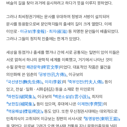
벼슬의 길을 찾아 과거에 응시하려고 하다가 뜻을 이루지 못하였다.
그러나 최씨정권기에는 문사를 우대하여 정방과 서방이 설치되어
문사를 등용함으로써 문인학자들의 출세의 길이 크게 열렸다. 이에
이인로 ·
이규보(李奎報)
·
최자(崔滋)
등 저명한 문인들이 배출되었다.
그러나 그들의 정치적 진출에는 한계가 있었다.
세상을 등졌거나 출세를 했거나 간에 서로 공통되는 일면이 있어 이들은
서로 얽혀서 하나의 문학적 세계를 이룩했고, 거기에서 나타난 것이
수필 문학인
패관문학(稗官文學)
이었다. 대표적인 작품은 물건을
의인화해 쓴 임춘의
「공방전(孔方傳)」
, 이규보의
「국선생전(麴先生傳)」
,
이곡(李穀)
의
「죽부인전(竹夫人傳)」
등이
있고, 전설 · 일화 · 시화(詩話) 등을 소재로 한 이인로의
『파한집(破閑集)』
, 이규보의
『백운소설(白雲小說)』
, 최자의
『보한집(補閑集)
』 등이 있으며, 후대에 나온
이제현(李齊賢)
의
『역옹패설(櫟翁稗說)』
등도 있다. 또한 무신정권시대에는 대외적으로
민족의식이 고취되어 이규보는 장편의 서사시로
『동명왕편(東明王篇)』
을 엮었다. 이로써 고려가 오랜 역사와 전통을 지닌 문화민족임을 널리