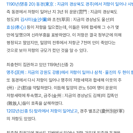
1190년(명종 20) 동경(東京 : 지금의 경상북도 경주)에서 저항이 일어나 
즉 동경에서 저항이 일어난 지 3년 뒤 운문(雲門 : 지금의 경상북도
청도)의
김사미(金沙彌)
와 초전(草田 : 지금의 경상남도 울산)의
효심(孝心)
등이 저항을 일으켰는데, 이들은 뒤에 합세해 그 수가 몇
만에 달했으며 신라부흥을 표방하였다. 이 저항은 결국 정부군에 의해
평정되고 말았지만, 밀양의 전투에서 저항군 7천여 인이 죽었다는
것으로 보아 저항의 규모가 컸던 것을 알 수 있다.
최충헌이 집권하고 있던 1199년(신종 2)
명주(溟州 : 지금의 강원도 강릉)에서 저항이 일어나 삼척 · 울진의 두 현이
또 동경에서 다시 저항이 일어나 명주의 저항세력과 합세해 이웃의 주
(州) · 군(郡)을 약탈하였다. 이듬해 밀양의 관노 50여 명이 운문의
저항세력에 투속했고, 금주(金州 : 지금의 경상남도 김해)의 잡족인
(雜族人)들이 호족을 살해하였다.
1202년(신종 5) 탐라에서 저항이 일어났고
, 경주 별초군(慶州別抄軍)
의 저항도 있었다.
최충헌 집권기에 경상도 지방에서 일어난 저항 가운데 진주와 동경을