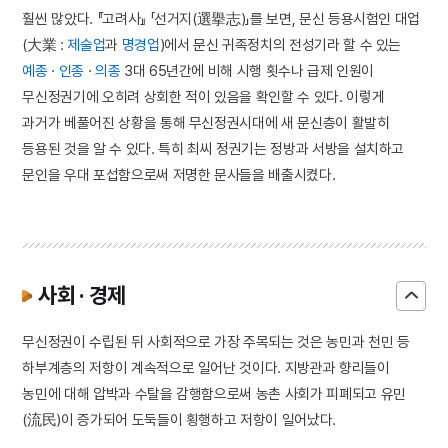
훨씬 많았다. 『고려사』 「선거지(選擧志)」를 보면, 문신 등용시험인 대업
(大業 :
제술업
과
명경업
)에서 문신 귀족정치의 전성기라 할 수 있는
예종
·
인종
·
의종
3대 65년간에 비해 시행 횟수나 급제 인원이
무신정권기에 오히려 상회한 적이 있음을 확인할 수 있다. 이렇게
과거가 베풀어진 상황을 통해 무신정권시대에 새 문신층이 활발히
등용된 것을 알 수 있다. 특히 최씨 정권기는 정방과 서방을 설치하고
문인을 우대 포섭함으로써 저명한 문사들을 배출시켰다.
사회 · 경제
무신정권이 수립된 뒤 사회적으로 가장 주목되는 것은 농민과 천민 등
하부계층의 저항이 계속적으로 일어난 것이다. 지방관과 향리들이
농민에 대해 압박과 수탈을 감행함으로써 농촌 사회가 피폐되고 유민
(流民)이 증가되어 도둑들이 횡행하고 저항이 일어났다.