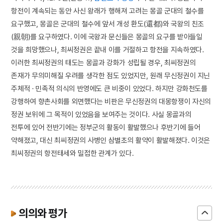
항전이 계속되는 동안 사신 왕래가 행해져 고려는 몽골 군대의 철수를
요구했고, 몽골은 군대의 철수에 앞서 개성 환도(還都)와 국왕의 친조
(親朝)를 요구하였다. 이에 국왕과 문신들은 몽골의 요구를 받아들일
것을 희망했으나, 최씨정권은 끝내 이를 거절하고 항전을 지속하였다.
이러한 최씨정권의 태도는 몽골과 강화가 성립될 경우, 최씨정권의
존재가 무의미해질 우려를 생각한 점도 있었지만, 원래 무신정권이 지닌
주체적 · 민족적 의식의 반영에도 큰 비중이 있었다. 하지만 강화천도를
강행하여 향촌사회를 외면했다는 비판은 무신정권의 대몽항쟁이 자신의
정권 보위에 그 목적이 있었음을 보여주는 것이다. 사실 몽골과의
전투에 있어 전반기에는 정부군의 활동이 활발했으나 후반기에 들어
약해졌고, 대신 최씨정권의 사병인 삼별초의 활약이 활발해졌다. 이것은
최씨정권의 항전태세와 밀접한 관계가 있다.
의의와 평가