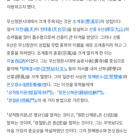
자랑하고자 했다.
무신정권시대에서 크게 주목되는 것은
조계종(曹溪宗)
의 성립이다.
앞서
의천(義天)
이
천태종(天台宗)
을 창설하고
선종 9산(禪宗九山)
의
승려들을 많이 흡수함으로써 선종이 큰 타격을 받았다. 그러나 선종
9산은 무신정권이 성립될 무렵 종파의 이름을 새로 조계종이라 하고 그
중흥을 꾀하였다. 조계종의 종풍(宗風)을 크게 떨치게 한 이는
지눌(知訥)
이었다. 그는 무신정권시대에 송광사(松廣寺)를 중심으로
활약해
『정혜결사문(定慧結社文)』
등의 저서를 내어 선학(禪學)과
선풍(禪風)을 크게 떨쳤다. 그의 일관된 사상은
정혜쌍수(定慧雙修)
와
돈오점수(頓悟漸修)
였다. 그는 이것을 후학들에게
「성적등지문(惺寂等持門)」
·
「원돈신해문(圓頓信解門)」
·
「경절문(徑截門)」
의 세 가지 방법으로 가르쳤다.
「성적등지문」은 행(行)을 말하는 것이고, 「원돈신해문」은 신(信)을
말하는 것이며, 「경절문」은 증(證)을 말하는 것이다. 그는 무엇보다도
마음 가짐의 중요성을 역설하였던 것이다. 그의 정혜쌍수와 돈오점수는