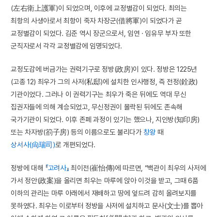
(左右衛上護軍)이 되었으며, 이후에 교정별감이 되었다. 최의는
최항의 사생아로서 최항이 죽자 차장군(借將軍)이 되었다가 곧
교정별감이 되었다. 김준 역시 장군으로서, 임연 · 임유무 부자 또한
군직자로서 각각 교정별감에 임명되었다.
교정도감에 버금가는 권력기구로 정방(政房)이 있다. 정방은 1225년
(고종 12) 최우가 그의 사저(私邸)에 설치한 인사행정, 즉 전정(銓政)
기관이었다. 그러나 이 권력기구는 최우가 죽은 뒤에도 역대 무신
집권자들에 의해 계승되었고, 무신정권이 몰락된 뒤에도 존속해
국가기관이 되었다. 이후 존폐 과정이 있기는 했으나, 지인방(知印房)
또는 차자방(箚子房) 등의 이름으로도 불리다가
창왕
때
상서사(尙瑞司)
로 개편되었다.
정방에 대해
『고려사』
최이전(崔怡傳)에 따르면, “백관이 최우의 사저에
가서 정안(政案)을 올리면 최우는 마루에 앉아 이것을 받고, 그때 6품
이하의 관리는 마루 아래에서 재배하고 땅에 엎드려 감히 올려보지를
못하였다. 최우는 이로부터 정방을 사저에 설치하고 문사(文士)를 뽑아