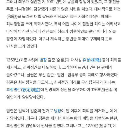
그러나 최우가 집권한 지 10여 년만에 몽골의 침입이 있었고, 그 항전을
주로 최씨정권이 담당했기 때문에 많은 시련을 겪었다. 대내적으로 화전
(和戰)을 둘러싼 대립 갈등과 전쟁으로 입은 사회경제적인 피폐는
최씨정권을 크게 약화시켰다. 특히 어린 나이에 집권한 최의는 어리석고
나약해서 집권 당시에 간신들의 참소가 성행하였을 뿐만 아니라 뇌물
횡령이 자행되었다. 더구나 계속되는 흉년을 제대로 구제하지 못해
민심을 크게 잃었다.
1258년(고종 45)에
별장
김준(金俊)과 대사성
유경(柳璥)
등이 최의를
제거하고, 최씨정권을 타도하였다. 그리하여 표면상 권력은 왕에게
돌아갔으나, 실권은 무신 김준 · 임연 · 임유무 등이 차례로 행사하였다.
김준은 최씨정권을 타도하고, 최씨정권 이래로 무신집권자가 지니는
교정별감(敎定別監)
에 임명되어 정권을 좌우하다가 1268년(원종 9)
임연에게 암살당하였다.
임연은 일찍이 김준의 천거로
낭장
이 된 이후에 최의를 제거하는 데에
가담하였다. 더구나 김준을 제거한 후에는 왕의 폐립을 자행하는 한편,
교정별감에 임명되어 권세를 떨쳤다. 그러나 그는 1270년(원종 11)에