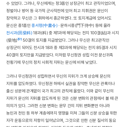
수 있었다. 그러나, 무신에게는 정3품인 상장군이 최고 관직이었으며,
정벌이나 방어 등 국가적 군사작전에 있어 최고 지휘권은 문신이
장악하고 무신은 그 휘하에서 종군하였다. 또 토지계급에 있어서도
문신은 종1품인
중서령(中書令)
· 문하시중(門下侍中) 등에 올라
전시과(田柴科)
18과(科) 중 제1과에 해당되는 전지 100결(結)과 시지
주1
(柴地)
50결의 토지를 지급받았다. 그러나 무신은 최고관직인
상장군이 되어도 전시과 18과 중 제3과에 해당되는 전지 85결과 시지
40결의 토지만을 지급받았다. 이처럼 무신정권 성립 이전 문신귀족
전횡기에 무신의 정치 사회적 지위는 문신에 비해 낮았다.
그러나 무신정권이 성립하면서 무신의 지위가 크게 상승해 문신의
지위를 압도하였다. 무신정권 하에서 실권을 장악한 무신은 관록이나
출신 성분에 관계없이 국가 최고의 관직에 올랐다. 이와 같이 무신의
지위가 문신의 지위를 압도하게 된 것은 신분 변화의 관점에서 볼 때 큰
의의가 있다. 그러한 신분 변화는 문무 간의 지위 변화뿐만 아니라
농민과 천민 등 하부 계층에까지 영향을 미쳐 그들의 신분 상승을 위한
자각 운동으로의 저항이 일어났으며, 그것으로 인한 신분 질서의 동요