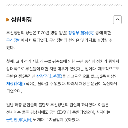
성립배경
무신정권의 성립은 1170년(명종 원년)
정중부(鄭仲夫)
등에 의한
무신정변
에서 비롯되었다. 무신정변의 원인은 몇 가지로 설명될 수
있다.
첫째, 고려 전기 사회가 문벌 귀족들에 의한 문신 중심의 정치가 행해져
상대적으로 무신들에 대한 차별 대우가 있었다는 점이다. 제도적으로도
무반은 정3품직인
상장군(上將軍)
을 최고 관직으로 했고, 2품 이상인
재상(宰相)
직에는 올라갈 수 없었다. 따라서 재상은 문신이 독점하게
되었으며,
일반 하층 군인들의 불만도 무신정변의 원인의 하나였다. 이들은
전시에는 물론 평상시에도 공역(工役)에 동원되었으며, 심지어는
군인전(軍人田)
도 제대로 지급받지 못하였다.