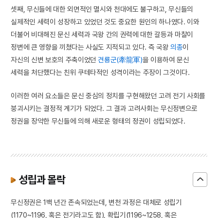
셋째, 무신들에 대한 외면적인 멸시와 천대에도 불구하고, 무신들의
실제적인 세력이 성장하고 있었던 것도 중요한 원인의 하나였다. 이와
더불어 비대해진 문신 세력과 국왕 간의 권력에 대한 갈등과 마찰이
정변에 큰 영향을 끼쳤다는 사실도 지적되고 있다. 즉 국왕
의종
이
자신의 신변 보호의 주축이었던
견룡군(牽龍軍)
을 이용하여 문신
세력을 처단했다는 친위 쿠테타적인 성격이라는 주장이 그것이다.
이러한 여러 요소들은 문신 중심의 정치를 구현해왔던 고려 전기 사회를
붕괴시키는 결정적 계기가 되었다. 그 결과 고려사회는 무신정변으로
정권을 장악한 무신들에 의해 새로운 형태의 정권이 성립되었다.
성립과 몰락
무신정권은 1백 년간 존속되었는데, 변천 과정은 대체로 성립기
(1170~1196, 혹은 전기라고도 함), 확립기(1196~1258, 혹은