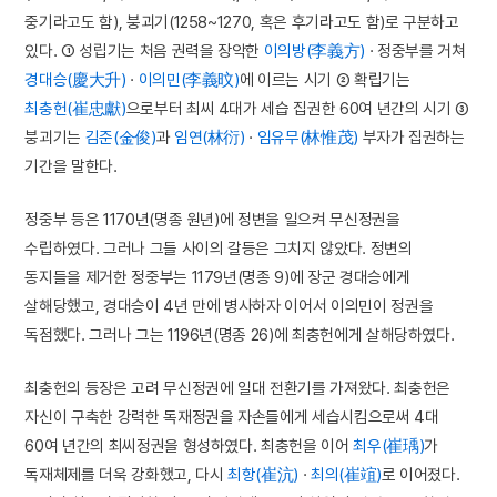
중기라고도 함), 붕괴기(1258~1270, 혹은 후기라고도 함)로 구분하고
있다. ① 성립기는 처음 권력을 장악한
이의방(李義方)
· 정중부를 거쳐
경대승(慶大升)
·
이의민(李義旼)
에 이르는 시기 ② 확립기는
최충헌(崔忠獻)
으로부터 최씨 4대가 세습 집권한 60여 년간의 시기 ③
붕괴기는
김준(金俊)
과
임연(林衍)
·
임유무(林惟茂)
부자가 집권하는
기간을 말한다.
정중부 등은 1170년(명종 원년)에 정변을 일으켜 무신정권을
수립하였다. 그러나 그들 사이의 갈등은 그치지 않았다. 정변의
동지들을 제거한 정중부는 1179년(명종 9)에 장군 경대승에게
살해당했고, 경대승이 4년 만에 병사하자 이어서 이의민이 정권을
독점했다. 그러나 그는 1196년(명종 26)에 최충헌에게 살해당하였다.
최충헌의 등장은 고려 무신정권에 일대 전환기를 가져왔다. 최충헌은
자신이 구축한 강력한 독재정권을 자손들에게 세습시킴으로써 4대
60여 년간의 최씨정권을 형성하였다. 최충헌을 이어
최우(崔瑀)
가
독재체제를 더욱 강화했고, 다시
최항(崔沆)
·
최의(崔竩)
로 이어졌다.