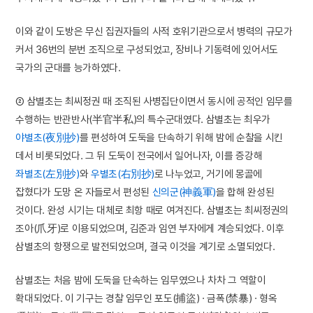
이와 같이 도방은 무신 집권자들의 사적 호위기관으로서 병력의 규모가
커서 36번의 분번 조직으로 구성되었고, 장비나 기동력에 있어서도
국가의 군대를 능가하였다.
② 삼별초는 최씨정권 때 조직된 사병집단이면서 동시에 공적인 임무를
수행하는 반관반사(半官半私)의 특수군대였다. 삼별초는 최우가
야별초(夜別抄)
를 편성하여 도둑을 단속하기 위해 밤에 순찰을 시킨
데서 비롯되었다. 그 뒤 도둑이 전국에서 일어나자, 이를 증강해
좌별초(左別抄)
와
우별초(右別抄)
로 나누었고, 거기에 몽골에
잡혔다가 도망 온 자들로서 편성된
신의군(神義軍)
을 합해 완성된
것이다. 완성 시기는 대체로 최항 때로 여겨진다. 삼별초는 최씨정권의
조아(爪牙)로 이용되었으며, 김준과 임연 부자에게 계승되었다. 이후
삼별초의 항쟁으로 발전되었으며, 결국 이것을 계기로 소멸되었다.
삼별초는 처음 밤에 도둑을 단속하는 임무였으나 차차 그 역할이
확대되었다. 이 기구는 경찰 임무인 포도(捕盜) · 금폭(禁暴) · 형옥