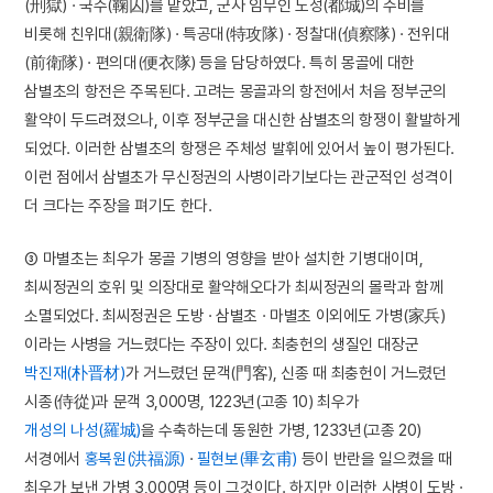
(刑獄) · 국수(鞠囚)를 맡았고, 군사 임무인 도성(都城)의 수비를
비롯해 친위대(親衛隊) · 특공대(特攻隊) · 정찰대(偵察隊) · 전위대
(前衛隊) · 편의대(便衣隊) 등을 담당하였다. 특히 몽골에 대한
삼별초의 항전은 주목된다. 고려는 몽골과의 항전에서 처음 정부군의
활약이 두드려졌으나, 이후 정부군을 대신한 삼별초의 항쟁이 활발하게
되었다. 이러한 삼별초의 항쟁은 주체성 발휘에 있어서 높이 평가된다.
이런 점에서 삼별초가 무신정권의 사병이라기보다는 관군적인 성격이
더 크다는 주장을 펴기도 한다.
③ 마별초는 최우가 몽골 기병의 영향을 받아 설치한 기병대이며,
최씨정권의 호위 및 의장대로 활약해오다가 최씨정권의 몰락과 함께
소멸되었다. 최씨정권은 도방 · 삼별초 · 마별초 이외에도 가병(家兵)
이라는 사병을 거느렸다는 주장이 있다. 최충헌의 생질인 대장군
박진재(朴晋材)
가 거느렸던 문객(門客), 신종 때 최충헌이 거느렸던
시종(侍從)과 문객 3,000명, 1223년(고종 10) 최우가
개성의 나성(羅城)
을 수축하는데 동원한 가병, 1233년(고종 20)
서경에서
홍복원(洪福源)
·
필현보(畢玄甫)
등이 반란을 일으켰을 때
최우가 보낸 가병 3,000명 등이 그것이다. 하지만 이러한 사병이 도방 ·