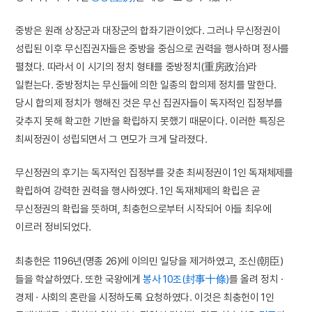
중방은 원래 상장군과 대장군의 합좌기관이었다. 그러나 무신정권이
성립된 이후 무신집권자들은 중방을 중심으로 권력을 행사하며 정사를
펼쳤다. 따라서 이 시기의 정치 형태를 중방정치(重房政治)라
일컫는다. 중방정치는 무신들에 의한 일종의 합의제 정치를 말한다.
당시 합의제 정치가 행해진 것은 무신 집권자들이 독자적인 집정부를
갖추지 못해 확고한 기반을 확립하지 못했기 때문이다. 이러한 특징은
최씨정권이 성립되면서 그 면모가 크게 달라졌다.
무신정권의 후기는 독자적인 집정부를 갖춘 최씨정권이 1인 독재체제를
확립하여 강력한 권력을 행사하였다. 1인 독재체제의 확립은 곧
무신정권의 확립을 뜻하며, 최충헌으로부터 시작되어 아들 최우에
이르러 정비되었다.
최충헌은 1196년(명종 26)에 이의민 일당을 제거하였고, 조신(朝臣)
들을 학살하였다. 또한 국왕에게
봉사 10조(封事十條)
를 올려 정치 ·
경제 · 사회의 혼란을 시정하도록 요청하였다. 이것은 최충헌이 1인