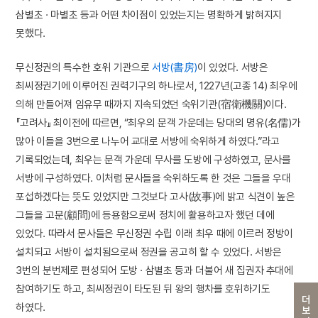
삼별초 · 마별초 등과 어떤 차이점이 있었는지는 명확하게 밝혀지지
못했다.
무신정권의 특수한 호위 기관으로
서방(書房)
이 있었다. 서방은
최씨정권기에 이루어진 권력기구의 하나로서, 1227년(고종 14) 최우에
의해 만들어져 임유무 때까지 지속되었던 숙위기관(宿衛機關)이다.
『고려사』 최이전에 따르면, “최우의 문객 가운데는 당대의 명유(名儒)가
많아 이들을 3번으로 나누어 교대로 서방에 숙위하게 하였다.”라고
기록되었는데, 최우는 문객 가운데 무사를 도방에 구성하였고, 문사를
서방에 구성하였다. 이처럼 문사들을 숙위하도록 한 것은 그들을 우대
포섭하겠다는 뜻도 있었지만 그것보다 고사(故事)에 밝고 식견이 높은
그들을 고문(顧問)에 등용함으로써 정치에 활용하고자 했던 데에
있었다. 따라서 문사들은 무신정권 수립 이래 최우 때에 이르러 정방이
설치되고 서방이 설치됨으로써 정권을 공고히 할 수 있었다. 서방은
3번의 분번제로 편성되어 도방 · 삼별초 등과 더불어 새 집권자 추대에
참여하기도 하고, 최씨정권이 타도된 뒤 왕의 행차를 호위하기도
더보기
하였다.