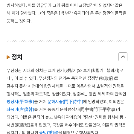
병사하였다. 아들 임유무가 그의 뒤를 이어 교정별감이 되었지만 같은
해 제거 당하였다. 그의 죽음은 1백 년간 유지되어 온 무신정권의 몰락을
뜻하는 것이다.
정치
무신정권 시대의 정치는 크게 전기(성립기)와 후기(확립기 · 붕괴기)로
나누어 볼 수 있다. 무신정권의 전기는 독자적인 집정부(執政府)를
갖추지 못하고 전대의 왕권체제를 그대로 이용하면서 초월적인 권력을
행사하는 일종의 과도적인 정권이었다. 정중부는 왕권 체제 하의 관직인
평장사(平章事)
를 거쳐
문하시중(門下侍中)
에 임명되었고, 이의민은
좌복야(左僕射)
를 거쳐 동중서 문하평장사(同中書門下平章事)가
되었다. 이들은 관직의 높고 낮음에 관계없이 막강한 권력을 행사해 동 ·
서반(東西班)을 위압했고, 국왕을 허수아비로 만들었다. 이들의 권력은
정치기구의 하나인
중방(重房)
을 배경으로 행사되었다.