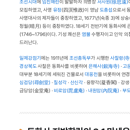
조선시대
에
임진왜란
이 발발하자 의병장
서사원(徐思遠)
모집하였고, 사명
유정
(四溟惟政)이 영남
도총섭
으로서 
사명대사의 제자들이 중창하였고, 1677년(숙종 3)에 상숭(尙
청월(晴月) 등이 중창하였다. 18세기 전반기에 동화사에 
(1746~1796)이다. 기성 쾌선은
염불
수행자이고 인악 의
드러난다.
일제강점기
에는 1911년에
조선총독부
가 시행한
사찰령(寺
경상북도
사찰은 동화사를 비롯하여
은해사(銀海寺)
·
고
대부분 18세기에 세워진 건물로서
대웅전
을 비롯하여 연경
심검당(尋劍堂)
·
칠성각
·
산신각
· 응향각(凝香閣) · 강
금당암(金堂庵) ·
비로암(毘盧庵)
·
내원암(內院庵)
·
부