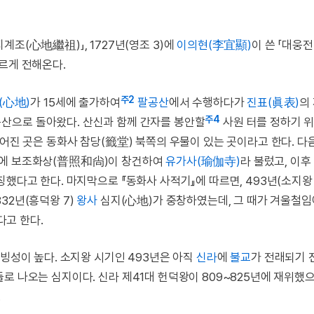
계조(心地繼祖)」, 1727년(영조 3)에
이의현(李宜顯)
이 쓴 「대웅전
르게 전해온다.
주2
(心地)
가 15세에 출가하여
팔공산
에서 수행하다가
진표(眞表)
의
주4
공산으로 돌아왔다. 산신과 함께 간자를 봉안할
사원 터를 정하기 
떨어진 곳은 동화사 참당(籤堂) 북쪽의 우물이 있는 곳이라고 한다. 
 15)에 보조화상(普照和尙)이 창건하여
유가사(瑜伽寺)
라 불렀고, 이후
했다고 한다. 마지막으로 『동화사 사적기』에 따르면, 493년(소지왕 
32년(흥덕왕 7)
왕사
심지(心地)가 중창하였는데, 그 때가 겨울철임
고 한다.
신빙성이 높다. 소지왕 시기인 493년은 아직
신라
에
불교
가 전래되기 
로 나오는 심지이다. 신라 제41대 헌덕왕이 809~825년에 재위했
.