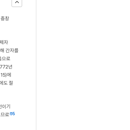
 중창
 제자
위해 간자를
다음으로
 772년
15)에
에도 절
전이기
주5
으므로