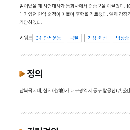
일어났을 때 사명대사가 동화사에서 의승군을 이끌었다. 1
대가였던 인악 의첨이 머물며 후학을 가르쳤다. 일제 강점기
가담하였다.
키워드
3·1_만세운동
극달
기성_쾌선
법상종
정의
남북국시대, 심지(心地)가 대구광역시 동구 팔공산(八公山