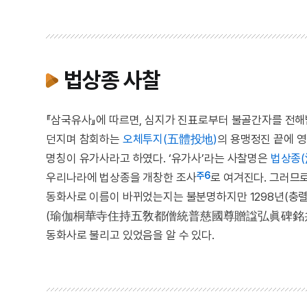
법상종 사찰
『삼국유사』에 따르면, 심지가 진표로부터 불골간자를 전
던지며 참회하는
오체투지(五體投地)
의 용맹정진 끝에 
명칭이 유가사라고 하였다. ‘유가사’라는 사찰명은
법상종
주6
우리나라에 법상종을 개창한 조사
로 여겨진다. 그러므
동화사로 이름이 바뀌었는지는 불분명하지만 1298년(
(瑜伽桐華寺住持五敎都僧統普慈國尊贈諡弘眞碑銘幷序)
동화사로 불리고 있었음을 알 수 있다.