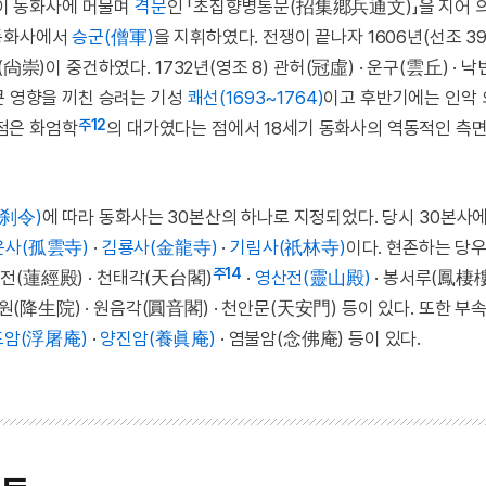
이 동화사에 머물며
격문
인 「초집향병통문(招集鄕兵通文)」을 지어 
동화사에서
승군(僧軍)
을 지휘하였다. 전쟁이 끝나자 1606년(선조 39
崇)이 중건하였다. 1732년(영조 8) 관허(冠虛) · 운구(雲丘) · 낙빈
큰 영향을 끼친 승려는 기성
쾌선(1693~1764)
이고 후반기에는 인악
주12
첨은 화엄학
의 대가였다는 점에서 18세기 동화사의 역동적인 측
刹令)
에 따라 동화사는 30본산의 하나로 지정되었다. 당시 30본사
운사(孤雲寺)
·
김룡사(金龍寺)
·
기림사(祇林寺)
이다. 현존하는 당
주14
전(蓮經殿) · 천태각(天台閣)
·
영산전(靈山殿)
· 봉서루(鳳棲樓)
생원(降生院) · 원음각(圓音閣) · 천안문(天安門) 등이 있다. 또한 부
도암(浮屠庵)
·
양진암(養眞庵)
· 염불암(念佛庵) 등이 있다.