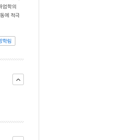
 화엄학의
운동에 적극
방학림