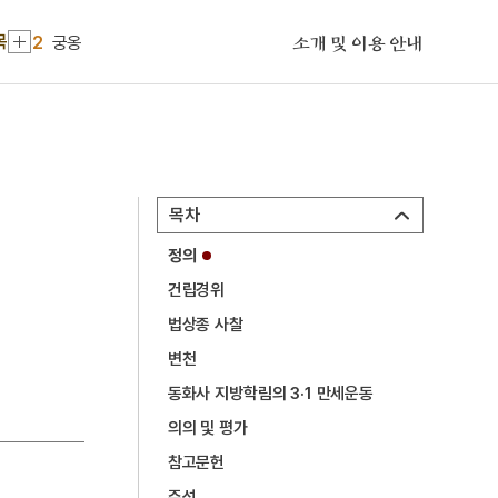
2
궁옹
목
소개 및 이용 안내
3
금성대군
4
한글
5
감합
6
곽상훈
목차
7
교린수지
정의
8
국가보위비상대책위원회
건립경위
9
금강경
법상종 사찰
10
김개남
변천
1
김희
동화사 지방학림의 3·1 만세운동
2
궁옹
의의 및 평가
3
금성대군
참고문헌
4
한글
주석