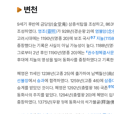
변천
9세기 후반에 금당암(金堂庵) 삼층석탑을 조성하고, 863
조성하였다.
영조(靈照)
가 928년(경순왕 2)에
염불암(念
주7
고려시대에는 1190년(명종 20)에 보조 국사
지눌(1158
중창했다는 기록은 사실이 아닐 가능성이 높다. 1188년(명종
그로부터 2년 후인 1190년(명종 20)에는
『권수정혜결사문
후대에 지눌의 명성을 빌어 동화사를 중창하였다고 기록한
혜영은 11세인 1238년(고종 25)에 출가하여 남백월산(南
선불장
에서
승과
에 합격하였다. 1259년(고종 46)에
삼중
주1
승계를 받았던 것이다. 혜영은 1292년(충렬왕 18) 국존
동화사의 주지를 맡았다. 1294년(충렬왕 20)에 혜영이
중창하였다. 1375년(우왕 1)에 동화사의 석가불골(釋迦