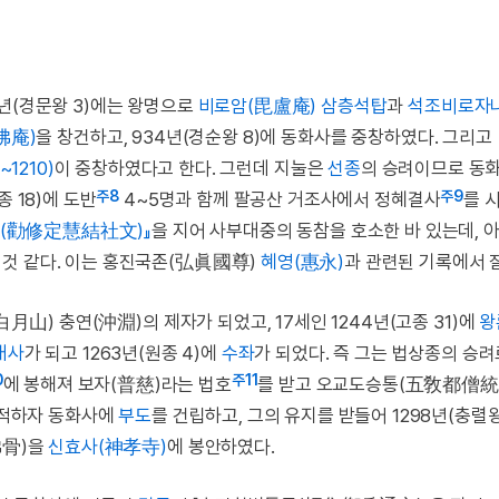
년(경문왕 3)에는 왕명으로
비로암(毘盧庵) 삼층석탑
과
석조비로자
佛庵)
을 창건하고, 934년(경순왕 8)에 동화사를 중창하였다. 그리고
~1210)
이 중창하였다고 한다. 그런데 지눌은
선종
의 승려이므로 동
주8
주9
 18)에 도반
4~5명과 함께 팔공산 거조사에서 정혜결사
를 
(勸修定慧結社文)』
을 지어 사부대중의 동참을 호소한 바 있는데, 
 것 같다. 이는 홍진국존(弘眞國尊)
혜영(惠永)
과 관련된 기록에서 
白月山) 충연(沖淵)의 제자가 되었고, 17세인 1244년(고종 31)에
왕
대사
가 되고 1263년(원종 4)에
수좌
가 되었다. 즉 그는 법상종의 승
0
주11
에 봉해져 보자(普慈)라는 법호
를 받고 오교도승통(五敎都僧統
 입적하자 동화사에
부도
를 건립하고, 그의 유지를 받들어 1298년(충렬왕
佛骨)을
신효사(神孝寺)
에 봉안하였다.