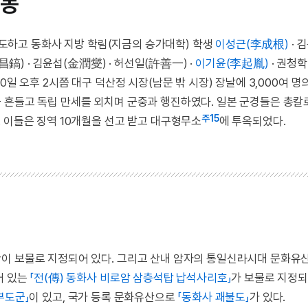
운동
 주도하고 동화사 지방 학림(지금의 승가대학) 학생
이성근(李成根)
· 
昌鎬) · 김윤섭(金潤燮) · 허선일(許善一) ·
이기윤(李起胤)
· 권청
일 오후 2시쯤 대구 덕산정 시장(남문 밖 시장) 장날에 3,000여 명
 흔들고 독립 만세를 외치며 군중과 행진하였다. 일본 군경들은 총칼
주15
 이들은 징역 10개월을 선고 받고 대구형무소
에 투옥되었다.
이 보물로 지정되어 있다. 그리고 산내 암자의 통일신라시대 문화유산
어 있는
「전(傳) 동화사 비로암 삼층석탑 납석사리호」
가 보물로 지정되
부도군」
이 있고, 국가 등록 문화유산으로
「동화사 괘불도」
가 있다.