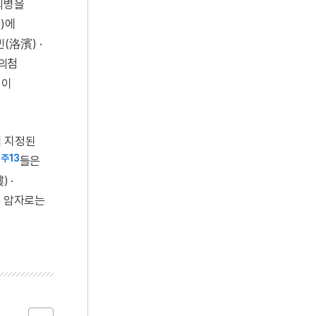
의병을
)에
(洛濱) ·
 의첨
면이
에 지정된
주13
우
들은
 ·
속 암자로는