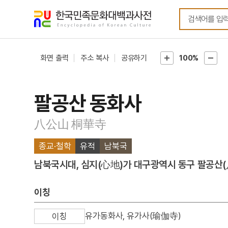
메뉴
본문
바로가기
바로가기
화면 출력
주소 복사
공유하기
100%
팔공산 동화사
八公山 桐華寺
종교·철학
유적
남북국
남북국시대, 심지(心地)가 대구광역시 동구 팔공산(
이칭
유가동화사, 유가사(瑜伽寺)
이칭