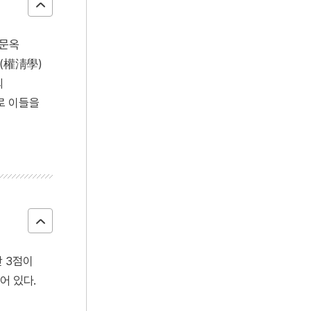
김문옥
학(權淸學)
의
로 이들을
 3점이
어 있다.