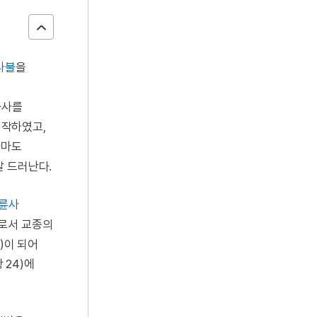
나불
을
화사를
시작하였고,
아마도
잘 드러난다.
륜사
려로서 교종의
)이 되어
 24)에