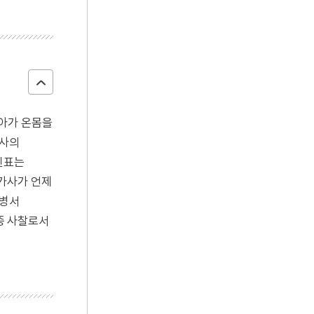
찾아가 온몸을
화사의
진표는
유가사가 언제
명병서
종 사찰로서