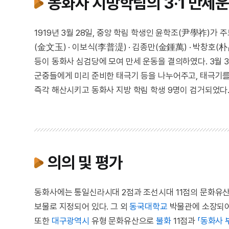
동화사 지방학림의 3·1 만세
1919년 3월 28일, 중앙 학림 학생인 윤학조(尹學祚)가
(金文玉) · 이보식(李普湜) · 김종만(金鍾萬) · 박창호(朴
등이 동화사 심검당에 모여 만세 운동을 결의하였다. 3월 30
군중들에게 미리 준비한 태극기 등을 나누어주고, 태극기를
즉각 해산시키고 동화사 지방 학림 학생 9명이 검거되었다.
의의 및 평가
동화사에는 통일신라시대 2점과 조선시대 11점의 문화유산
보물로 지정되어 있다. 그 외
동국대학교
박물관에 소장되
또한
대구광역시
유형 문화유산으로
불화
11점과
「동화사 