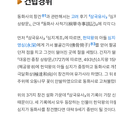
건립경위
주1
동화사의 창건
과 관련해서는
고려
후기
『삼국유사』
「심지
상량문」, 근대 『동화사 사적기(桐華寺事蹟記)』에 각각 다
먼저 『삼국유사』 「심지계조」에 따르면,
헌덕왕
의 아들
심지
주3
영심(永深)
에게 가서 불골간자(佛骨簡子)
를 얻어 팔
던져 점을 치고 그것이 떨어진 곳에 절을 세웠다. 간자가 
「대웅전 중창 상량문」(1727)에 따르면, 493년(소지왕
(혜공왕 8)에 헌덕왕의 아들 심지가 중창하고 동화사로 개칭
극달화상(極達和尙)이 창건하여 유가사라 하였다. 그 뒤 8
주위에 오동나무 꽃이 만발하였으므로 동화사로 고쳐불렀다
위의 3가지 창건 설화 가운데 『삼국유사』의 기록이 가장 
때문이다. 세 기록에서 모두 등장하는 인물이 헌덕왕의 아들
심지가 동화사를 창건했다면 대략 9세기 중반이 될 것이다