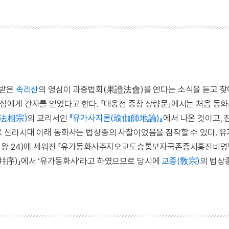
해받은
속리산
의 영심이 과증법회(果證法會)를 연다는 소식을 듣고 
영심에게 간자를 얻었다고 한다. 「대웅전 중창 상량문」에서는 처음 동
(法相宗)
의 교리서인
『유가사지론(瑜伽師地論)』
에서 나온 것이고, 
로 신라시대 이래 동화사는 법상종의 사찰이었음을 짐작할 수 있다. 
충렬왕 24)에 세워진 「유가동화사주지오교도승통보자국존증시홍진비
」에서 ‘유가동화사’라고 하였으므로 당시에
교종(敎宗)
의 법상