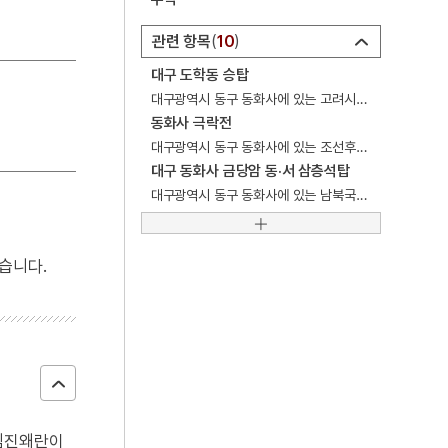
5
감합
관련 항목
10
6
곽상훈
대구 도학동 승탑
대구광역시 동구 동화사에 있는 고려시대 에 건립된 팔각원당형 승탑.
7
교린수지
동화사 극락전
8
국가보위비상대책위원회
대구광역시 동구 동화사에 있는 조선후기 에 중창된 사찰건물. 불전.
대구 동화사 금당암 동·서 삼층석탑
9
금강경
대구광역시 동구 동화사에 있는 남북국시대 통일신라 시기에 건립된 2기의 석조 불탑.
10
김개남
습니다.
 임진왜란이