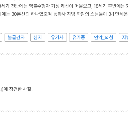
8세기 전반에는 염불수행자 기성 쾌선이 머물렀고, 18세기 후반에는
에는 30본산의 하나였으며 동화사 지방 학림의 스님들이 3·1 만세
불골간자
심지
유가사
유가종
인악_의첨
지
)에 창건한 사찰.