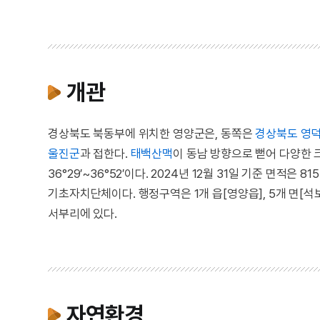
개관
경상북도 북동부에 위치한 영양군은, 동쪽은
경상북도
영
울진군
과 접한다.
태백산맥
이 동남 방향으로 뻗어 다양한 크고
36°29′~36°52′이다. 2024년 12월 31일 기준 면적은
기초자치단체이다. 행정구역은 1개 읍[영양읍], 5개 면[석보면
서부리에 있다.
자연환경