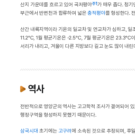
주1
산지 가운데를 흐르고 있어 곡저평야
가 매우 좁다. 청
부근에서 반변천과 합류하여 넓은
충적평야
를 형성한다. 
산간 내륙지역이라 기온의 일교차 및 연교차가 심하고, 일조
11.2℃, 1월 평균기온은 -2.5℃, 7월 평균기온은 23.
서리가 내리고, 겨울이 다른 지방보다 길고 눈도 많이 내린
역사
전반적으로 영양군의 역사는 고고학적 조사가 결여되어 있고
행정구역을 형성하지 못했기 때문이다.
삼국시대
초기에는
고구려
에 소속된 것으로 추정되며, 후