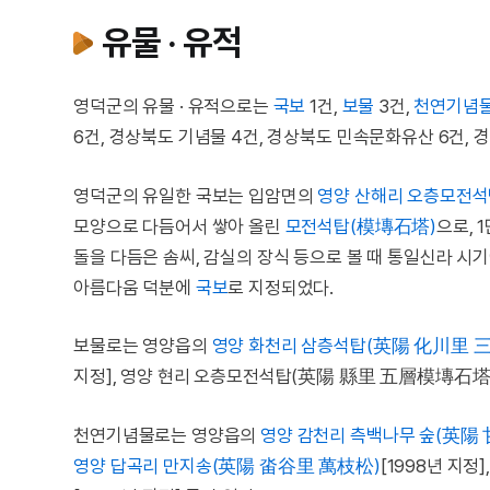
유물 · 유적
영덕군의 유물 · 유적으로는
국보
1건,
보물
3건,
천연기념
6건, 경상북도 기념물 4건, 경상북도 민속문화유산 6건, 
영덕군의 유일한 국보는 입암면의
영양 산해리 오층모전
모양으로 다듬어서 쌓아 올린
모전석탑(模塼石塔)
으로, 
돌을 다듬은 솜씨, 감실의 장식 등으로 볼 때 통일신라 시
아름다움 덕분에
국보
로 지정되었다.
보물로는 영양읍의
영양 화천리 삼층석탑(英陽 化川里 
지정], 영양 현리 오층모전석탑(英陽 縣里 五層模塼石塔)[
천연기념물로는 영양읍의
영양 감천리 측백나무 숲(英陽 
영양 답곡리 만지송(英陽 畓谷里 萬枝松)
[1998년 지정]