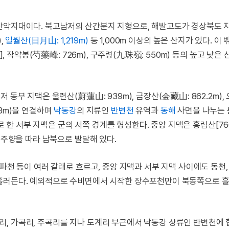
 산악지대이다. 북고남저의 산간분지 지형으로, 해발고도가 경상북도
,
일월산(日月山: 1,219m)
등 1,000m 이상의 높은 산지가 있다. 이
], 작약봉(芍藥峰: 726m), 구주령(九珠嶺: 550m) 등의 높고 낮은
동부 지맥은 울련산(蔚蓮山: 939m), 금장산(金藏山: 862.2m),
813m)을 연결하며
낙동강
의 지류인
반변천
유역과
동해
사면을 나누는
으로 한 서부 지맥은 군의 서쪽 경계를 형성한다. 중앙 지맥은 흥림산[76
 주향을 따라 남북으로 발달해 있다.
파천 등이 여러 갈래로 흐르고, 중앙 지맥과 서부 지맥 사이에도 동천
 흘러든다. 예외적으로 수비면에서 시작한 장수포천만이 북동쪽으로 
, 가곡리, 주곡리를 지나 도계리 부근에서 낙동강 상류인 반변천에 