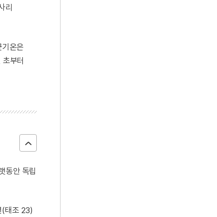
신사리
평균기온은
월 초부터
오랫동안 독립
태조 23)