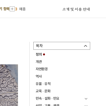
2
세조
기 항목
3
예종
소개 및 이용 안내
4
사육신
5
소음인
6
문종
7
성종
목차
8
연산군
정의
9
정순왕후
개관
10
순군만호부
자연환경
1
금성대군
역사
2
세조
유물 · 유적
교육 · 문화
3
예종
민속 · 설화 · 민요
4
사육신
산업 · 교통 · 관광