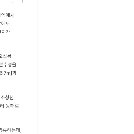
 지역에서
 밖에도
 산지가
 오십봉
 분수령을
6.7m]과
, 소청천
흘러 동해로
합류하는데,