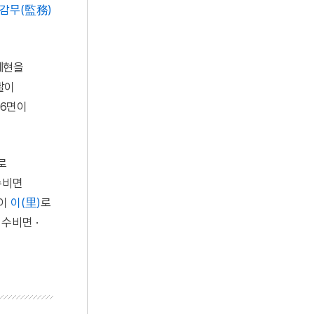
감무(監務)
폐현을
할이
 6면이
로
수비면
이
이(里)
로
수비면 ·