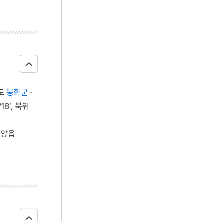
북도
봉화군
·
8′, 북위
영양읍