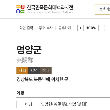
메뉴
본문
바로가기
바로가기
화면 출력
주소 복사
공유하기
100%
영양군
英陽郡
지리
지명
현대
경상북도 북동부에 위치한 군.
이칭
영양현(英陽縣), 익양(益陽)
이칭