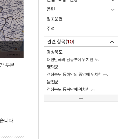
5
소음인
읍면
6
문종
참고문헌
7
성종
주석
8
연산군
관련 항목
10
9
정순왕후
경상북도
10
순군만호부
대한민국의 남동부에 위치한 도.
양 부분
영덕군
경상북도 동해안의 중앙에 위치한 군.
울진군
경상북도 동북단에 위치한 군.
습니다.