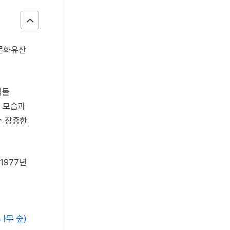
형문화유산
벽돌
의 모습과
는 장중한
[1977년
나무 숲)