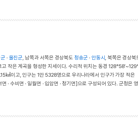
덕군
·
울진군
, 남쪽과 서쪽은 경상북도
청송군
·
안동시
, 북쪽은 경상
 작은 계곡을 형성한 지세이다. 수리적 위치는 동경 128°58′~129°1
 815.15㎢이고, 인구는 1만 5328명으로 우리나라에서 인구가 가장 적은
 · 수비면 · 일월면 · 입암면 · 청기면]으로 구성되어 있다. 군청은 