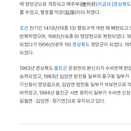
에 영양군으로 개칭되고 예주부(禮州府)
지금의 [경상북도
를 두었고, 별호를 익양(益陽)이라 하였다.
조선
전기인 1413년(태종 13) 행정구역 개편 때 폐현되
반복하였으며, 1683년(숙종 9) 영양현으로 복현되었다. 
되었다가 1906년(광무 10)
경상북도
영양군이 되었다. 1
되었다.
1963년 경상북도
울진군
온정면의 본신리가 수비면에 편입
승격되었고, 1983년 입암면 방전동 일부와 흥구동 일부
기산동이 영양읍으로, 입암면 방전동 일부가 석보면으로 각
바뀌었고, 1994년 울진군 서면 왕피리 일부가 수비면 신암리
일월면 · 입암면 · 청기면]으로 유지되고 있다.