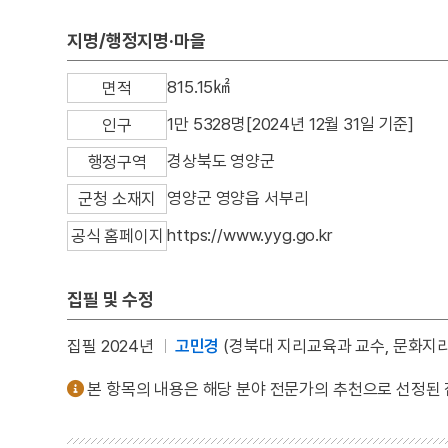
지명/행정지명·마을
815.15㎢
면적
1만 5328명[2024년 12월 31일 기준]
인구
경상북도 영양군
행정구역
영양군 영양읍 서부리
군청 소재지
https://www.yyg.go.kr
공식 홈페이지
집필 및 수정
집필 2024년
고민경
(경북대 지리교육과 교수, 문화지리
본 항목의 내용은 해당 분야 전문가의 추천으로 선정된