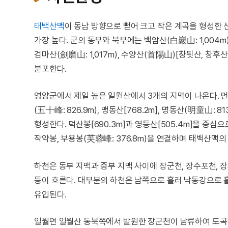
태백산맥
이 동남 방향으로 뻗어 크고 작은 계곡을 형성한
가장 높다. 군의 동부와 북부에는 백암산(白巖山: 1,004m)
검마산(劍磨山: 1,017m), 수양산(首陽山)[창뒷산, 창후산
분포한다.
영양군에서 제일 높은 일월산에서 3개의 지맥이 나온다. 먼저 
(五十峰: 826.9m), 맹동산[768.2m], 명동산(明童山: 
형성한다. 덕산봉[690.3m]과 영등산[505.4m]을 중심
작약봉, 부용봉(芙蓉峰: 376.8m)을 연결하며 태백산맥의
하천은 동부 지맥과 중부 지맥 사이에 장군천, 장수포천, 장
등이 흐른다. 대부분의 하천은 남쪽으로 흘러 낙동강으로
유입된다.
일월면 일월산 동북쪽에서 발원한 장군천이 남류하여 도곡리