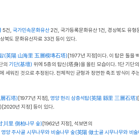
물
5건,
국가민속문화유산
2건, 국가등록문화유산 1건, 경상북도 유
경상북도 문화유산자료 33건 등이 있다.
석탑(英陽 山海里 五層模塼石塔)
[1977년 지정]이다. 이 탑은 돌을 
1단의
기단(基壇)
위에 5층의 탑신(塔身)을 올린 모습이다. 1단 기단
기에 세워진 것으로 추정된다. 전체적인 균형과 정연한 축조 방식이 주
三層石塔)
[1977년 지정],
영양 현리 삼층석탑(英陽 縣里 三層石塔)
2020년 지정] 등이 있다.
甘川里 側柏나무 숲)
[1962년 지정], 석보면의
,
영양 주사골 시무나무와 비술나무 숲(英陽 做士골 시무나무와 비술